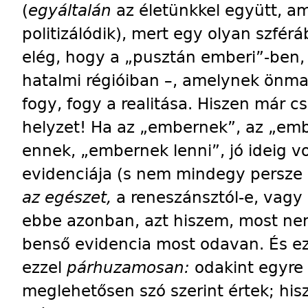
(
egyáltalán
az életünkkel együtt, a
politizálódik), mert egy olyan szfér
elég, hogy a „pusztán emberi”-ben,
hatalmi régióiban –, amelynek önma
fogy, fogy a realitása. Hiszen már c
helyzet! Ha az „embernek”, az „emb
ennek, „embernek lenni”, jó ideig v
evidenciája (s nem mindegy persze
az egészet,
a reneszánsztól-e, vagy
ebbe azonban, azt hiszem, most nem
benső evidencia most odavan. És e
ezzel
párhuzamosan:
odakint egyre
meglehetősen szó szerint értek; his