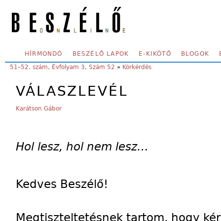
Skip to main content
SECONDARY MENU
HÍRMONDÓ
BESZÉLŐ LAPOK
E-KIKÖTŐ
BLOGOK
YOU ARE HERE:
51–52. szám, Évfolyam 3, Szám 52
»
Körkérdés
VÁLASZLEVÉL
Karátson Gábor
Hol lesz, hol nem lesz…
Kedves Beszélő!
Megtiszteltetésnek tartom, hogy kér