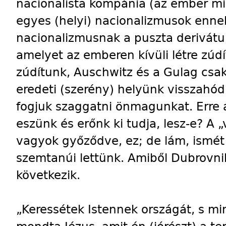
nacionalista kompánia (az ember min
egyes (helyi) nacionalizmusok ennek 
nacionalizmusnak a puszta derivát
amelyet az emberen kívüli létre zúd
zúdítunk, Auschwitz és a Gulag csak
eredeti (szerény) helyünk visszahódí
fogjuk szaggatni önmagunkat. Erre 
eszünk és erőnk ki tudja, lesz-e? A 
vagyok győződve, ez; de lám, ismét 
szemtanúi lettünk. Amiből Dubrovni
következik.
„Keressétek Istennek országát, s 