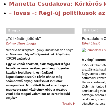
Marietta Csudakova: Körkörös 
– lovas –: Régi-új politikusok az
Blogok
E-kikötő
„Túl későn jöttünk”
Forradalom 
Zolnay János blogja
Eörsi László
Beszélő-beszélgetés Ujlaky Andrással az Esélyt
a Hátrányos Helyzetű Gyerekeknek Alapítvány
(CFCF) elnökével
A „kieg” ostrom
Egyike voltál azoknak, akik Magyarországra
1956. október 23-
hazatérve roma, esélyegyenlőségi ügyekkel
a sztálinista hat
kezdtek foglalkozni, és ráadásul
fegyvereket szere
kapcsolatrendszerük révén ehhez még
ostromolni kezdt
számottevő anyagi forrásokat is tudtak
Rádió székházát,
mozgósítani. Mi indított téged arra, hogy a
több más fontos 
magyarországi közéletnek ebbe a részébe
azonban alig volt
vesd bele magad valamikor az ezredforduló
osztagok teheraut
idején?
rendőrségi, ipar
eljutottak az ors
Tovább