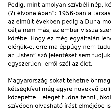
Pedig, mint amolyan szívbéli nép, két
(?) élvonalában”: 1956-ban a társas 
az elmúlt években pedig a Duna-mo
célja nem más, az ember vissza szere
körébe. Hogy ez még egyáltalán leh
elérjük-e, erre ma éppúgy nem tudu
az „Isten” szó jelentését sem tudju
egyszerűen, erről szól az élet.
Magyarország sokat tehetne önmagáé
kétségkívül még egyre növekvő poli
közepette – eleget tudna tenni „öko
szívében olvasható írást elméjébe is