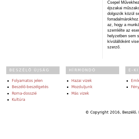
Csepel Művekhez 
éjszakai műszakot
dolgozók közül s
forradalmárokhoz.
az, hogy a munk
szemlélte az es
helyzetben sem s
kívülállóként vise
szerző.
BESZÉLŐ ÚJSÁG
HÍRMONDÓ
E-K
Folyamatos jelen
Hazai vizek
Eml
Beszélő-beszélgetés
Mozduljunk
Fény
Roma-dosszié
Más vizek
Kultúra
© Copyright 2016, Beszélő. 