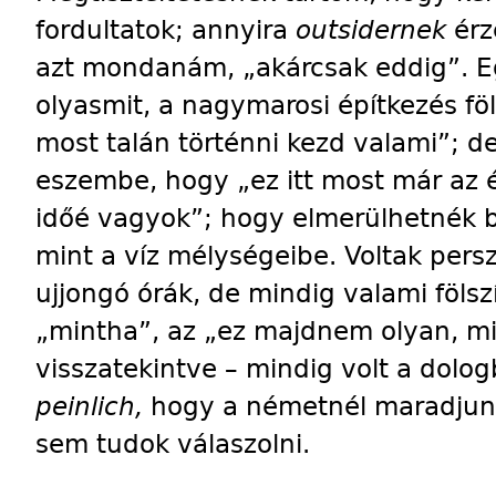
fordultatok; annyira
outsidernek
ér
azt mondanám, „akárcsak eddig”. E
olyasmit, a nagymarosi építkezés fö
most talán történni kezd valami”; d
eszembe, hogy „ez itt most már az 
időé vagyok”; hogy elmerülhetnék b
mint a víz mélységeibe. Voltak pers
ujjongó órák, de mindig valami föls
„mintha”, az „ez majdnem olyan, mi
visszatekintve – mindig volt a dolog
peinlich,
hogy a németnél maradjunk
sem tudok válaszolni.