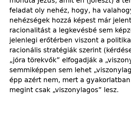
mondta Jézus, amit én (jórészt) a te
feladat oly nehéz, hogy, ha valahogy
nehézségek hozzá képest már jelent
racionalitást a legkevésbé sem képze
jelenlegi erőtérben viszont a polit
racionális stratégiák szerint (kérdé
„jóra törekvők” elfogadják a „viszony
semmiképpen sem lehet „viszonylag
épp azért nem, mert a gyakorlatban
megint csak „viszonylagos” lesz.