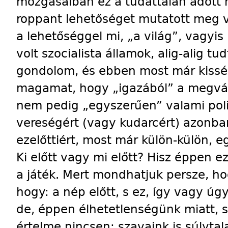
mozgásaiban ez a tudattalan adott 
roppant lehetőséget mutatott meg va
a lehetőséggel mi, „a világ”, vagyis 
volt szocialista államok, alig-alig tud
gondolom, és ebben most már kiss
magamat, hogy „igazából” a megvált
nem pedig „egyszerűen” valami polit
vereségért (vagy kudarcért) azonba
ezelőttiért, most már külön-külön, 
Ki előtt vagy mi előtt? Hisz éppen e
a játék. Mert mondhatjuk persze, hog
hogy: a nép előtt, s ez, így vagy úg
de, éppen élhetetlenségünk miatt,
értelme nincsen: szavaink is súlytal