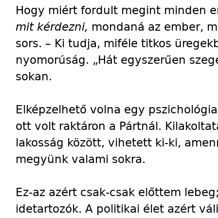
Hogy miért fordult megint minden e
mit kérdezni,
mondaná az ember, me
sors. – Ki tudja, miféle titkos üregekb
nyomorúság. „Hát egyszerűen szeg
sokan.
Elképzelhető volna egy pszichológiai
ott volt raktáron a Pártnál. Kilakolta
lakosság között, vihetett ki-ki, ame
megyünk valami sokra.
Ez-az azért csak-csak előttem lebeg
idetartozók. A politikai élet azért v