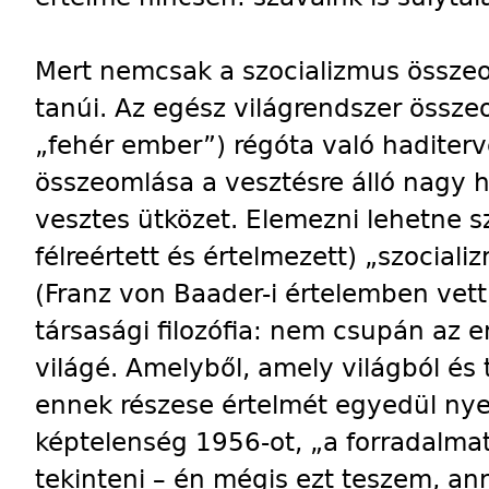
Mert nemcsak a szocializmus össz
tanúi. Az egész világrendszer össz
„fehér ember”) régóta való haditerve
összeomlása a vesztésre álló nagy
vesztes ütközet. Elemezni lehetne s
félreértett és értelmezett) „szocial
(Franz von Baader-i értelemben vet
társasági filozófia: nem csupán az e
világé. Amelyből, amely világból és
ennek részese értelmét egyedül nye
képtelenség 1956-ot, „a forradalmat
tekinteni – én mégis ezt teszem, an