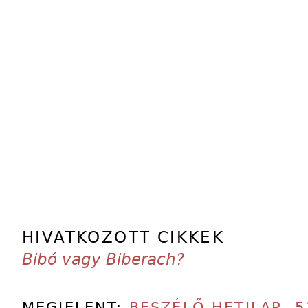
HIVATKOZOTT CIKKEK
Bibó vagy Biberach?
MEGJELENT:
BESZÉLŐ HETILAP
,
5