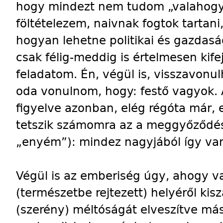
hogy mindezt nem tudom „valahogy
föltételezem, naivnak fogtok tartan
hogyan lehetne politikai és gazdasá
csak félig-meddig is értelmesen kife
feladatom. Én, végül is, visszavonulh
oda vonulnom, hogy: festő vagyok.
figyelve azonban, elég régóta már,
tetszik számomra az a meggyőződés
„enyém”): mindez nagyjából így va
Végül is az emberiség úgy, ahogy v
(természetbe rejtezett) helyéről ki
(szerény) méltóságát elveszítve má