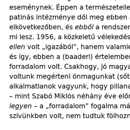
eseménynek. Éppen a természetelle
patinás intézménye dől meg ebben
elkövetkezőben, és
ebből
a rendsze
mi lesz. 1956, a közkeletű véleked
ellen
volt „igazából”, hanem valamiér
és így, ebben a (baaderi) értelembe
forradalom volt. Csakhogy, jó magya
voltunk megérteni önmagunkat (sőt
alkalmatlanok vagyunk, hogy pillan
– mint Szabó Miklós néhány éve el
legyen
–
a „forradalom” fogalma má
szívünkben volt, nem tudtuk fölhozn