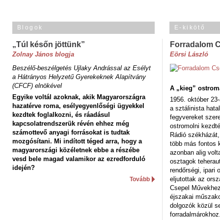
Blogok
E-kikötő
„Túl későn jöttünk”
Forradalom 
Zolnay János blogja
Eörsi László
Beszélő-beszélgetés Ujlaky Andrással az Esélyt
a Hátrányos Helyzetű Gyerekeknek Alapítvány
(CFCF) elnökével
A „kieg” ostrom
Egyike voltál azoknak, akik Magyarországra
1956. október 23-
hazatérve roma, esélyegyenlőségi ügyekkel
a sztálinista hat
kezdtek foglalkozni, és ráadásul
fegyvereket szere
kapcsolatrendszerük révén ehhez még
ostromolni kezdt
számottevő anyagi forrásokat is tudtak
Rádió székházát,
mozgósítani. Mi indított téged arra, hogy a
több más fontos 
magyarországi közéletnek ebbe a részébe
azonban alig volt
vesd bele magad valamikor az ezredforduló
osztagok teheraut
idején?
rendőrségi, ipar
eljutottak az ors
Tovább
Csepel Művekhez 
éjszakai műszakot
dolgozók közül s
forradalmárokhoz.