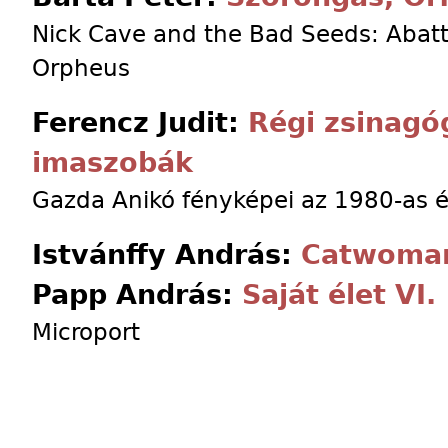
Nick Cave and the Bad Seeds: Abatto
Orpheus
Ferencz Judit:
Régi zsinagó
imaszobák
Gazda Anikó fényképei az 1980-as 
Istvánffy András:
Catwoma
Papp András:
Saját élet VI.
Microport