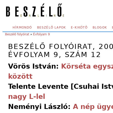
Skip to main content
SECONDARY MENU
HÍRMONDÓ
BESZÉLŐ LAPOK
E-KIKÖTŐ
BLOGOK
YOU ARE HERE:
Beszélő folyóirat
»
Évfolyam 9
BESZÉLŐ FOLYÓIRAT, 20
ÉVFOLYAM 9, SZÁM 12
Vörös István:
Körséta egys
között
Telente Levente [Csuhai Is
nagy L-lel
Neményi László:
A nép ügy