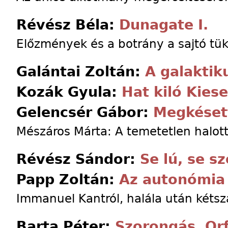
Révész Béla:
Dunagate I.
Előzmények és a botrány a sajtó tü
Galántai Zoltán:
A galaktik
Kozák Gyula:
Hat kiló Kies
Gelencsér Gábor:
Megkésett
Mészáros Márta: A temetetlen halot
Révész Sándor:
Se lú, se s
Papp Zoltán:
Az autonómia 
Immanuel Kantról, halála után kétsz
Barta Péter:
Szorongás, Or