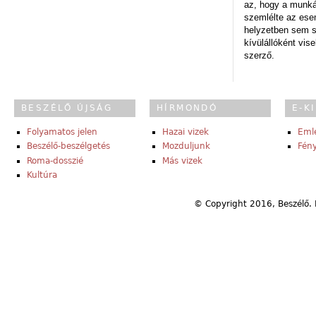
az, hogy a munk
szemlélte az es
helyzetben sem s
kívülállóként vise
szerző.
BESZÉLŐ ÚJSÁG
HÍRMONDÓ
E-K
Folyamatos jelen
Hazai vizek
Eml
Beszélő-beszélgetés
Mozduljunk
Fény
Roma-dosszié
Más vizek
Kultúra
© Copyright 2016, Beszélő. 