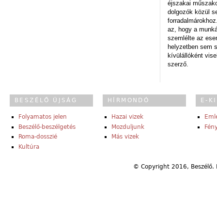
éjszakai műszakot
dolgozók közül s
forradalmárokhoz.
az, hogy a munk
szemlélte az es
helyzetben sem s
kívülállóként vise
szerző.
BESZÉLŐ ÚJSÁG
HÍRMONDÓ
E-K
Folyamatos jelen
Hazai vizek
Eml
Beszélő-beszélgetés
Mozduljunk
Fény
Roma-dosszié
Más vizek
Kultúra
© Copyright 2016, Beszélő. 