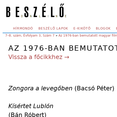
Skip to main content
SECONDARY MENU
HÍRMONDÓ
BESZÉLŐ LAPOK
E-KIKÖTŐ
BLOGOK
YOU ARE HERE:
7–8. szám, Évfolyam 3, Szám 7
»
Az 1976-ban bemutatott magyar fil
AZ 1976-BAN BEMUTATO
Vissza a főcikkhez →
Zongora a levegőben
(Bacsó Péter)
Kísértet Lublón
(Bán Róbert)