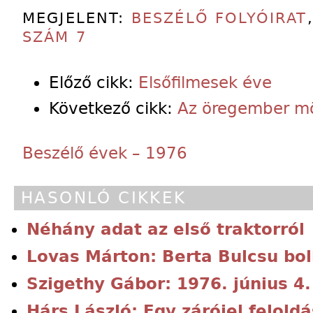
MEGJELENT:
BESZÉLŐ FOLYÓIRAT
SZÁM 7
Előző cikk:
Elsőfilmesek éve
Következő cikk:
Az öregember m
Beszélő évek – 1976
HASONLÓ CIKKEK
Néhány adat az első traktorról
Lovas Márton: Berta Bulcsu bol
Szigethy Gábor: 1976. június 4.
Hárs László: Egy zárójel felold