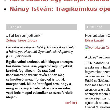
Nánay István: Tragikomikus ope
Blogok
E-kikötő
„Túl későn jöttünk”
Forradalom 
Zolnay János blogja
Eörsi László
Beszélő-beszélgetés Ujlaky Andrással az Esélyt
a Hátrányos Helyzetű Gyerekeknek Alapítvány
(CFCF) elnökével
A „kieg” ostrom
Egyike voltál azoknak, akik Magyarországra
1956. október 23-
hazatérve roma, esélyegyenlőségi ügyekkel
a sztálinista hat
kezdtek foglalkozni, és ráadásul
fegyvereket szere
kapcsolatrendszerük révén ehhez még
ostromolni kezdt
számottevő anyagi forrásokat is tudtak
Rádió székházát,
mozgósítani. Mi indított téged arra, hogy a
több más fontos 
magyarországi közéletnek ebbe a részébe
azonban alig volt
vesd bele magad valamikor az ezredforduló
osztagok teheraut
idején?
rendőrségi, ipar
eljutottak az ors
Tovább
Csepel Művekhez 