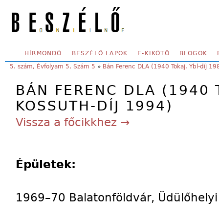
Skip to main content
SECONDARY MENU
HÍRMONDÓ
BESZÉLŐ LAPOK
E-KIKÖTŐ
BLOGOK
YOU ARE HERE:
5. szám, Évfolyam 5, Szám 5
»
Bán Ferenc DLA (1940 Tokaj, Ybl-díj 19
BÁN FERENC DLA (1940 T
KOSSUTH-DÍJ 1994)
Vissza a főcikkhez →
Épületek:
1969–70 Balatonföldvár, Üdülőhelyi