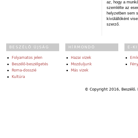
az, hogy a munk
szemlélte az es
helyzetben sem s
kívülállóként vise
szerző.
BESZÉLŐ ÚJSÁG
HÍRMONDÓ
E-K
Folyamatos jelen
Hazai vizek
Eml
Beszélő-beszélgetés
Mozduljunk
Fény
Roma-dosszié
Más vizek
Kultúra
© Copyright 2016, Beszélő. 