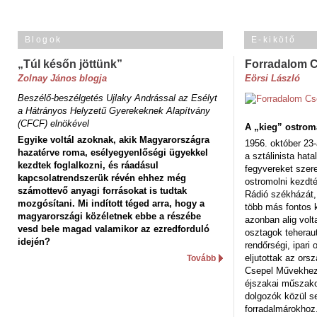
Blogok
E-kikötő
„Túl későn jöttünk”
Forradalom 
Zolnay János blogja
Eörsi László
Beszélő-beszélgetés Ujlaky Andrással az Esélyt
a Hátrányos Helyzetű Gyerekeknek Alapítvány
(CFCF) elnökével
A „kieg” ostrom
Egyike voltál azoknak, akik Magyarországra
1956. október 23-
hazatérve roma, esélyegyenlőségi ügyekkel
a sztálinista hat
kezdtek foglalkozni, és ráadásul
fegyvereket szere
kapcsolatrendszerük révén ehhez még
ostromolni kezdt
számottevő anyagi forrásokat is tudtak
Rádió székházát,
mozgósítani. Mi indított téged arra, hogy a
több más fontos 
magyarországi közéletnek ebbe a részébe
azonban alig volt
vesd bele magad valamikor az ezredforduló
osztagok teheraut
idején?
rendőrségi, ipar
eljutottak az ors
Tovább
Csepel Művekhez 
éjszakai műszakot
dolgozók közül s
forradalmárokhoz.