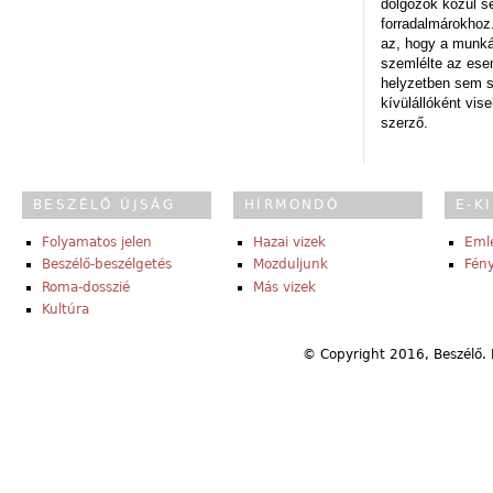
dolgozók közül s
forradalmárokhoz.
az, hogy a munk
szemlélte az es
helyzetben sem s
kívülállóként vise
szerző.
BESZÉLŐ ÚJSÁG
HÍRMONDÓ
E-K
Folyamatos jelen
Hazai vizek
Eml
Beszélő-beszélgetés
Mozduljunk
Fény
Roma-dosszié
Más vizek
Kultúra
© Copyright 2016, Beszélő. 