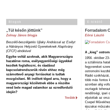
Blogok
E-kikötő
„Túl későn jöttünk”
Forradalom 
Zolnay János blogja
Eörsi László
Beszélő-beszélgetés Ujlaky Andrással az Esélyt
a Hátrányos Helyzetű Gyerekeknek Alapítvány
(CFCF) elnökével
A „kieg” ostrom
Egyike voltál azoknak, akik Magyarországra
1956. október 23-
hazatérve roma, esélyegyenlőségi ügyekkel
a sztálinista hat
kezdtek foglalkozni, és ráadásul
fegyvereket szere
kapcsolatrendszerük révén ehhez még
ostromolni kezdt
számottevő anyagi forrásokat is tudtak
Rádió székházát,
mozgósítani. Mi indított téged arra, hogy a
több más fontos 
magyarországi közéletnek ebbe a részébe
azonban alig volt
vesd bele magad valamikor az ezredforduló
osztagok teheraut
idején?
rendőrségi, ipar
eljutottak az ors
Tovább
Csepel Művekhez 
éjszakai műszakot