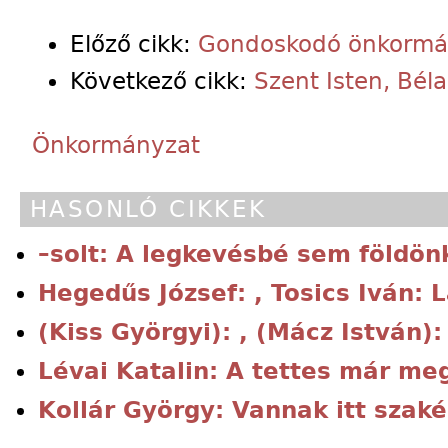
Előző cikk:
Gondoskodó önkormá
Következő cikk:
Szent Isten, Bél
Önkormányzat
HASONLÓ CIKKEK
–solt: A legkevésbé sem földönk
Hegedűs József: , Tosics Iván: 
(Kiss Györgyi): , (Mácz István):
Lévai Katalin: A tettes már m
Kollár György: Vannak itt szaké