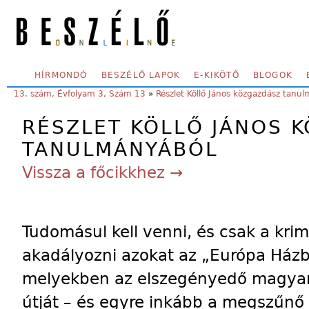
Skip to main content
SECONDARY MENU
HÍRMONDÓ
BESZÉLŐ LAPOK
E-KIKÖTŐ
BLOGOK
YOU ARE HERE:
13. szám, Évfolyam 3, Szám 13
»
Részlet Köllő János közgazdász tanu
RÉSZLET KÖLLŐ JÁNOS 
TANULMÁNYÁBÓL
Vissza a főcikkhez →
Tudomásul kell venni, és csak a krim
akadályozni azokat az „Európa Házb
melyekben az elszegényedő magyar
útját – és egyre inkább a megszűnő ál