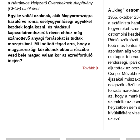
a Hátrányos Helyzetű Gyerekeknek Alapítvány
(CFCF) elnökével
A „kieg” ostrom
Egyike voltál azoknak, akik Magyarországra
1956. október 23-
hazatérve roma, esélyegyenlőségi ügyekkel
a sztálinista hat
kezdtek foglalkozni, és ráadásul
fegyvereket szere
kapcsolatrendszerük révén ehhez még
ostromolni kezdt
számottevő anyagi forrásokat is tudtak
Rádió székházát,
mozgósítani. Mi indított téged arra, hogy a
több más fontos 
magyarországi közéletnek ebbe a részébe
azonban alig volt
vesd bele magad valamikor az ezredforduló
osztagok teheraut
idején?
rendőrségi, ipar
eljutottak az ors
Tovább
Csepel Művekhez 
éjszakai műszakot
dolgozók közül s
forradalmárokhoz.
az, hogy a munk
szemlélte az es
helyzetben sem s
kívülállóként vise
szerző.