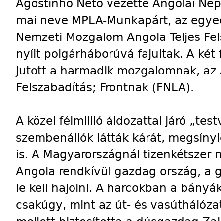
Agostinho Neto vezette Angolai Nép
mai neve MPLA-Munkapárt, az egyed
Nemzeti Mozgalom Angola Teljes Fel
nyílt polgárháborúvá fajultak. A két 
jutott a harmadik mozgalomnak, az
Felszabadítás; Frontnak (FNLA).
A közel félmillió áldozattal járó „t
szembenállók látták kárát, megsíny
is. A Magyarországnál tizenkétszer 
Angola rendkívül gazdag ország, a
le kell hajolni. A harcokban a bány
csakúgy, mint az út- és vasúthálózat