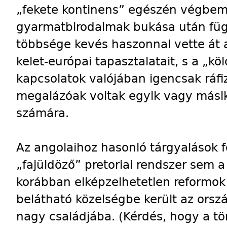
„fekete kontinens” egészén végbem
gyarmatbirodalmak bukása után függ
többsége kevés haszonnal vette át a 
kelet-európai tapasztalatait, s a „k
kapcsolatok valójában igencsak ráfi
megalázóak voltak egyik vagy másik
számára.
Az angolaihoz hasonló tárgyalások 
„fajüldöző” pretoriai rendszer sem a
korábban elképzelhetetlen reformok
belátható közelségbe került az orsz
nagy családjába. (Kérdés, hogy a tö