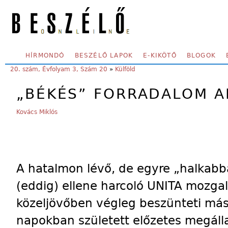
Skip to main content
SECONDARY MENU
HÍRMONDÓ
BESZÉLŐ LAPOK
E-KIKÖTŐ
BLOGOK
YOU ARE HERE:
20. szám, Évfolyam 3, Szám 20
»
Külföld
„BÉKÉS” FORRADALOM A
Kovács Miklós
A hatalmon lévő, de egyre „halkabb
(eddig) ellene harcoló UNITA mozgal
közeljövőben végleg beszünteti másf
napokban született előzetes megálla