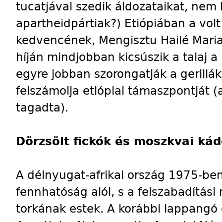
tucatjával szedik áldozataikat, nem
apartheidpártiak?) Etiópiában a volt 
kedvencének, Mengisztu Hailé Mari
híján mindjobban kicsúszik a talaj a
egyre jobban szorongatják a gerillák
felszámolja etiópiai támaszpontját 
tagadta).
Dörzsölt fickók és moszkvai ká
A délnyugat-afrikai ország 1975-ben
fennhatóság alól, s a felszabadítá
torkának estek. A korábbi lappangó 