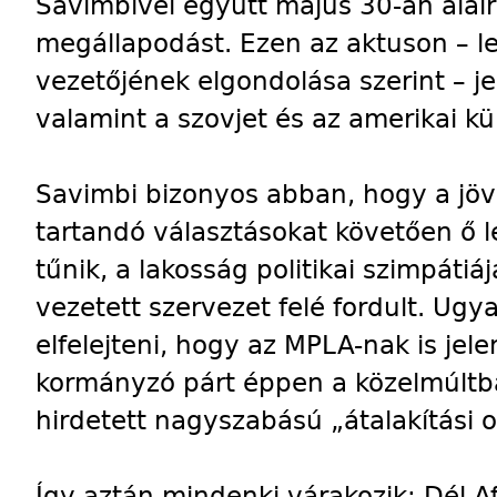
Savimbivel együtt május 30-án aláí
megállapodást. Ezen az aktuson – l
vezetőjének elgondolása szerint – je
valamint a szovjet és az amerikai kü
Savimbi bizonyos abban, hogy a jöv
tartandó választásokat követően ő 
tűnik, a lakosság politikai szimpátiá
vezetett szervezet felé fordult. U
elfelejteni, hogy az MPLA-nak is jel
kormányzó párt éppen a közelmúltb
hirdetett nagyszabású „átalakítási o
Így aztán mindenki várakozik: Dél-A