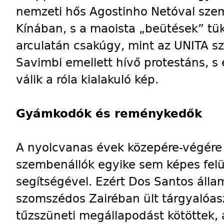
nemzeti hős Agostinho Netóval szem
Kínában, s a maoista „beütések” tük
arculatán csakúgy, mint az UNITA sz
Savimbi emellett hívő protestáns, s
válik a róla kialakuló kép.
Gyámkodók és reménykedők
A nyolcvanas évek közepére-végére 
szembenállók egyike sem képes felü
segítségével. Ezért Dos Santos álla
szomszédos Zairéban ült tárgyalóasz
tűzszüneti megállapodást kötöttek,