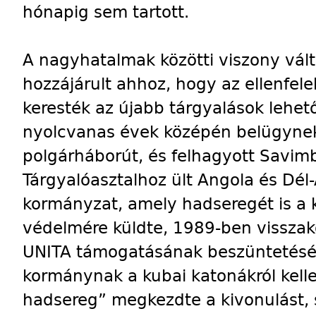
hónapig sem tartott.
A nagyhatalmak közötti viszony vál
hozzájárult ahhoz, hogy az ellenfele
keresték az újabb tárgyalások lehe
nyolcvanas évek középén belügynek 
polgárháborút, és felhagyott Savimb
Tárgyalóasztalhoz ült Angola és Dél-A
kormányzat, amely hadseregét is a 
védelmére küldte, 1989-ben visszakoz
UNITA támogatásának beszüntetésér
kormánynak a kubai katonákról kell
hadsereg” megkezdte a kivonulást, s