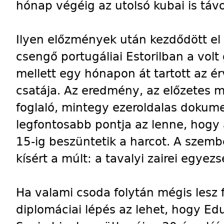
hónap végéig az utolsó kubai is távo
Ilyen előzmények után kezdődött el
csengő portugáliai Estorilban a vo
mellett egy hónapon át tartott az é
csatája. Az eredmény, az előzetes 
foglaló, mintegy ezeroldalas doku
legfontosabb pontja az lenne, hogy
15-ig beszüntetik a harcot. A szemb
kísért a múlt: a tavalyi zairei egyez
Ha valami csoda folytán mégis lesz
diplomáciai lépés az lehet, hogy Ed