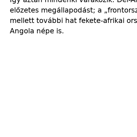
előzetes megállapodást; a „frontor
mellett további hat fekete-afrikai o
Angola népe is.