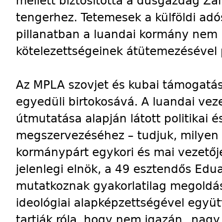
mellett biztosította a dúsgazdag Zai
tengerhez. Tetemesek a külföldi adó
pillanatban a luandai kormány nem i
kötelezettségeinek átütemezésével 
Az MPLA szovjet és kubai támogatás
egyedüli birtokosává. A luandai vez
útmutatása alapján látott politikai 
megszervezéséhez – tudjuk, milyen 
kormánypárt egykori és mai vezetője
jelenlegi elnök, a 49 esztendős Edu
mutatkoznak gyakorlatilag megoldás
ideológiai alapképzettségével együ
tartják róla, hogy nem igazán „nag