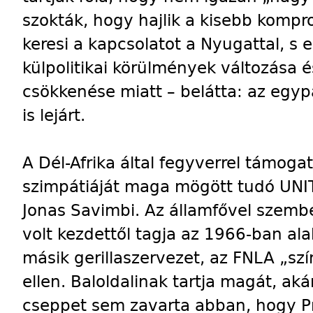
szokták, hogy hajlik a kisebb komp
keresi a kapcsolatot a Nyugattal, s 
külpolitikai körülmények változása 
csökkenése miatt – belátta: az egy
is lejárt.
A Dél-Afrika által fegyverrel támoga
szimpátiáját maga mögött tudó UNIT
Jonas Savimbi. Az államfővel szembe
volt kezdettől tagja az 1966-ban ala
másik gerillaszervezet, az FNLA „sz
ellen. Baloldalinak tartja magát, ak
cseppet sem zavarta abban, hogy Pre