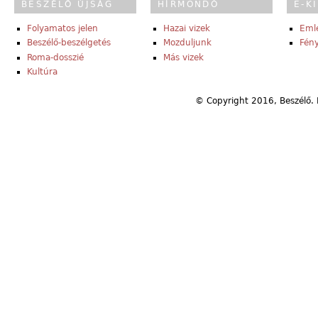
BESZÉLŐ ÚJSÁG
HÍRMONDÓ
E-K
Folyamatos jelen
Hazai vizek
Eml
Beszélő-beszélgetés
Mozduljunk
Fény
Roma-dosszié
Más vizek
Kultúra
© Copyright 2016, Beszélő. 