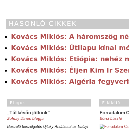
HASONLÓ CIKKEK
Kovács Miklós: A háromszög né
Kovács Miklós: Útilapu kínai m
Kovács Miklós: Etiópia: nehéz 
Kovács Miklós: Éljen Kim Ir Sze
Kovács Miklós: Algéria fegyver
Blogok
E-kikötő
„Túl későn jöttünk”
Forradalom 
Zolnay János blogja
Eörsi László
Beszélő-beszélgetés Ujlaky Andrással az Esélyt