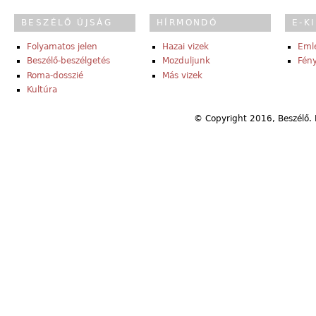
BESZÉLŐ ÚJSÁG
HÍRMONDÓ
E-K
Folyamatos jelen
Hazai vizek
Eml
Beszélő-beszélgetés
Mozduljunk
Fény
Roma-dosszié
Más vizek
Kultúra
© Copyright 2016, Beszélő. 