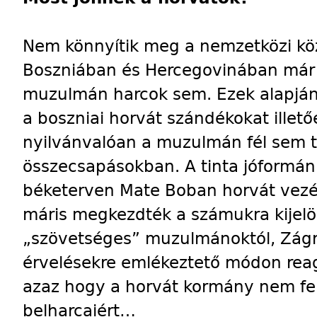
Nem könnyítik meg a nemzetközi kö
Boszniában és Hercegovinában már s
muzulmán harcok sem. Ezek alapján 
a boszniai horvát szándékokat ille
nyilvánvalóan a muzulmán fél sem te
összecsapásokban. A tinta jóformá
béketerven Mate Boban horvát vezér
máris megkezdték a számukra kijelöl
„szövetséges” muzulmánoktól, Zágr
érvelésekre emlékeztető módon reag
azaz hogy a horvát kormány nem fel
belharcaiért…