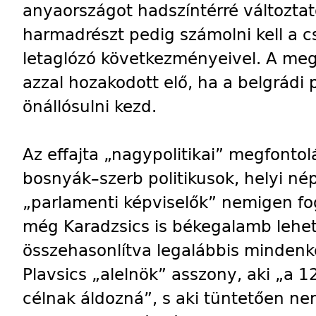
anyaországot hadszíntérré változtat
harmadrészt pedig számolni kell a c
letaglózó következményeivel. A me
azzal hozakodott elő, ha a belgrádi 
önállósulni kezd.
Az effajta „nagypolitikai” megfontol
bosnyák–szerb politikusok, helyi né
„parlamenti képviselők” nemigen fo
még Karadzsics is békegalamb lehet
összehasonlítva legalábbis mindenk
Plavsics „alelnök” asszony, aki „a 12
célnak áldozná”, s aki tüntetően nem