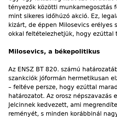
tényezők közötti munkamegosztás fe
mint sikeres időhúzó akció. Ez, leg
kizárt, de éppen Milosevics erélyes 
okkal feltételezhetjük, hogy ezúttal 
Milosevics, a békepolitikus
Az ENSZ BT 820. számú határozatá
szankciók jóformán hermetikusan elz
– feltéve persze, hogy ezúttal mara
határozatot. Az orosz népszavazás
Jelcinnek kedvezett, ami megrendíte
reményét, s minden korábbinál nagy