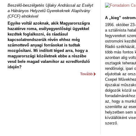
Beszélő-beszélgetés Ujlaky Andrással az Esélyt
a Hátrányos Helyzetű Gyerekeknek Alapítvány
(CFCF) elnökével
A „kieg” ostrom
Egyike voltál azoknak, akik Magyarországra
1956. október 23-
hazatérve roma, esélyegyenlőségi ügyekkel
a sztálinista hat
kezdtek foglalkozni, és ráadásul
fegyvereket szere
kapcsolatrendszerük révén ehhez még
ostromolni kezdt
számottevő anyagi forrásokat is tudtak
Rádió székházát,
mozgósítani. Mi indított téged arra, hogy a
több más fontos 
magyarországi közéletnek ebbe a részébe
azonban alig volt
vesd bele magad valamikor az ezredforduló
osztagok teheraut
idején?
rendőrségi, ipar
eljutottak az ors
Tovább
Csepel Művekhez 
éjszakai műszakot
dolgozók közül s
forradalmárokhoz.
az, hogy a munk
szemlélte az es
helyzetben sem s
kívülállóként vise
szerző.