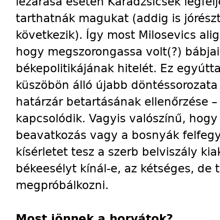
lezárása esetén Karadzsicsék legfe
tarthatnák magukat (addig is jórész
következik). Így most Milosevics al
hogy megszorongassa volt(?) bábjait
békepolitikájának hitelét. Ez egyúttal
küszöbön álló újabb döntéssorozata
határzár betartásának ellenőrzése 
kapcsolódik. Vagyis valószínű, hogy 
beavatkozás vagy a bosnyák felfeg
kísérletet tesz a szerb belviszály k
békeesélyt kínál-e, az kétséges, de 
megpróbálkozni.
Most jönnek a horvátok?