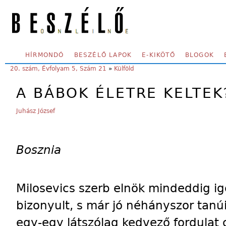
Skip to main content
SECONDARY MENU
HÍRMONDÓ
BESZÉLŐ LAPOK
E-KIKÖTŐ
BLOGOK
YOU ARE HERE:
20. szám, Évfolyam 5, Szám 21
»
Külföld
A BÁBOK ÉLETRE KELTEK
Juhász József
Bosznia
Milosevics szerb elnök mindeddig ig
bizonyult, s már jó néhányszor tanú
egy-egy látszólag kedvező fordulat c