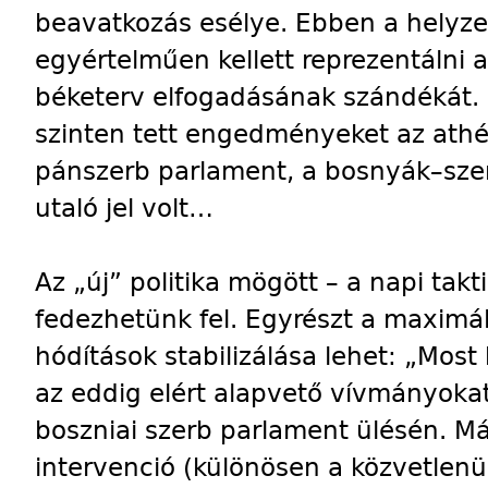
beavatkozás esélye. Ebben a helyze
egyértelműen kellett reprezentálni
béketerv elfogadásának szándékát. 
szinten tett engedményeket az athén
pánszerb parlament, a bosnyák–szer
utaló jel volt…
Az „új” politika mögött – a napi tak
fedezhetünk fel. Egyrészt a maximál
hódítások stabilizálása lehet: „Most
az eddig elért alapvető vívmányoka
boszniai szerb parlament ülésén. Más
intervenció (különösen a közvetlenül