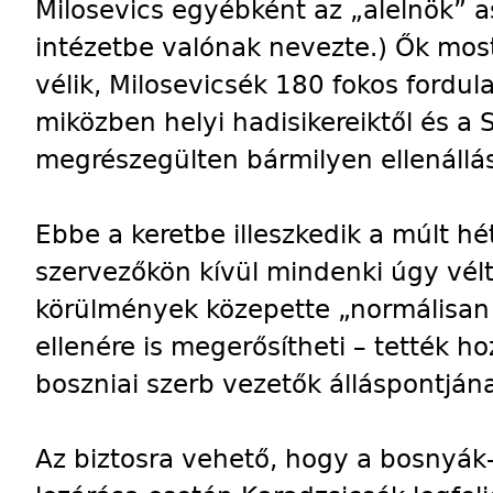
Milosevics egyébként az „alelnök” 
intézetbe valónak nevezte.) Ők mos
vélik, Milosevicsék 180 fokos fordula
miközben helyi hadisikereiktől és a 
megrészegülten bármilyen ellenállás
Ebbe a keretbe illeszkedik a múlt hé
szervezőkön kívül mindenki úgy vélt
körülmények közepette „normálisan 
ellenére is megerősítheti – tették h
boszniai szerb vezetők álláspontjána
Az biztosra vehető, hogy a bosnyák