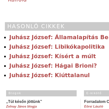
HASONLÓ CIKKEK
Juhász József: Államalapítás B
Juhász József: Libikókapolitika
Juhász József: Kísért a múlt
Juhász József: Hágai Brioni?
Juhász József: Kiúttalanul
Blogok
E-kikötő
„Túl későn jöttünk”
Forradalom 
Zolnay János blogja
Eörsi László