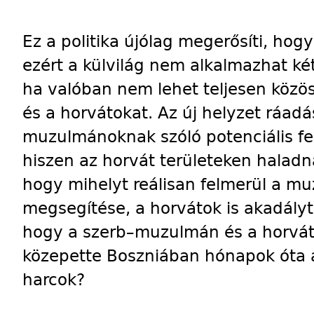
Ez a politika újólag megerősíti, ho
ezért a külvilág nem alkalmazhat ké
ha valóban nem lehet teljesen közö
és a horvátokat. Az új helyzet ráadá
muzulmánoknak szóló potenciális feg
hiszen az horvát területeken haladna
hogy mihelyt reálisan felmerül a mu
megsegítése, a horvátok is akadályt
hogy a szerb–muzulmán és a horvá
közepette Boszniában hónapok óta 
harcok?