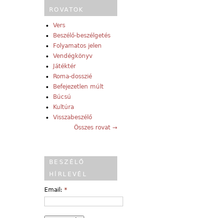
ROVATOK
Vers
Beszélő-beszélgetés
Folyamatos jelen
Vendégkönyv
Játéktér
Roma-dosszié
Befejezetlen múlt
Búcsú
Kultúra
Visszabeszélő
Összes rovat →
BESZÉLŐ
HÍRLEVÉL
Email:
*