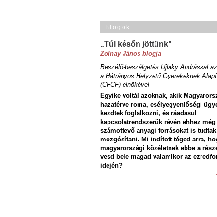
Blogok
„Túl későn jöttünk”
Zolnay János blogja
Beszélő-beszélgetés Ujlaky Andrással az
a Hátrányos Helyzetű Gyerekeknek Alapí
(CFCF) elnökével
Egyike voltál azoknak, akik Magyarors
hazatérve roma, esélyegyenlőségi ügy
kezdtek foglalkozni, és ráadásul
kapcsolatrendszerük révén ehhez még
számottevő anyagi forrásokat is tudtak
mozgósítani. Mi indított téged arra, ho
magyarországi közéletnek ebbe a rész
vesd bele magad valamikor az ezredfo
idején?