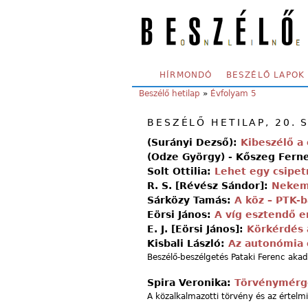
Skip to main content
SECONDARY MENU
HÍRMONDÓ
BESZÉLŐ LAPOK
YOU ARE HERE:
Beszélő hetilap
»
Évfolyam 5
BESZÉLŐ HETILAP, 20. 
(Surányi Dezső):
Kibeszélő a
(Odze György) - Kőszeg Fern
Solt Ottilia:
Lehet egy csipet
R. S. [Révész Sándor]:
Nekem
Sárközy Tamás:
A köz – PTK-
Eörsi János:
A víg esztendő 
E. J. [Eörsi János]:
Körkérdés 
Kisbali László:
Az autonómia 
Beszélő-beszélgetés Pataki Ferenc aka
Spira Veronika:
Törvénymérg
A közalkalmazotti törvény és az értelm