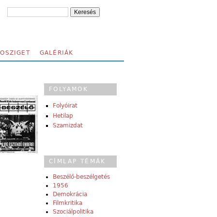
FOSZIGET
GALÉRIÁK
FOLYAMOK
Folyóirat
Hetilap
Szamizdat
CÍMLAP TÉMÁK
Beszélő-beszélgetés
1956
Demokrácia
Filmkritika
Szociálpolitika