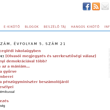
E-KIKÖTŐ
BLOGOK
BESZÉLŐ TÁJ
HANGOS KIKÖTŐ
IN
SZÁM, ÉVFOLYAM 5, SZÁM 21
 ceglédi iskolaügyben
ec:
[Olvasói megjegyzés és szerkesztőségi válasz]
nyi demokráciával több?
 az a mániám…
ba gyűrve
emberei
a pénzügyminiszter beszámolójáról
esélyei
démikussal
ezés
iség