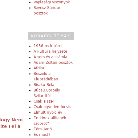
Vajdasági viszonyok
Révész Sándor
posztok
KORÁBBI TÉMÁK
1956-os Intézet
A kultúra helyzete
A sors és a számla
Ádám Zoltán posztok
Afrika
Beszélő a
Klubrádióban
Biszku Béla
Búcsú Borbély
Szilárdtól
Csak a szél
Csak egyetlen forrás
Elmúlt nyolc év
Én kinek állítanék
 Hogy Nem
szobrot?
te Fel a
Eörsi Janó
És most?