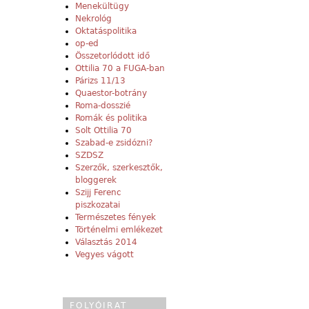
Menekültügy
Nekrológ
Oktatáspolitika
op-ed
Összetorlódott idő
Ottilia 70 a FUGA-ban
Párizs 11/13
Quaestor-botrány
Roma-dosszié
Romák és politika
Solt Ottilia 70
Szabad-e zsidózni?
SZDSZ
Szerzők, szerkesztők,
bloggerek
Szijj Ferenc
piszkozatai
Természetes fények
Történelmi emlékezet
Választás 2014
Vegyes vágott
FOLYÓIRAT