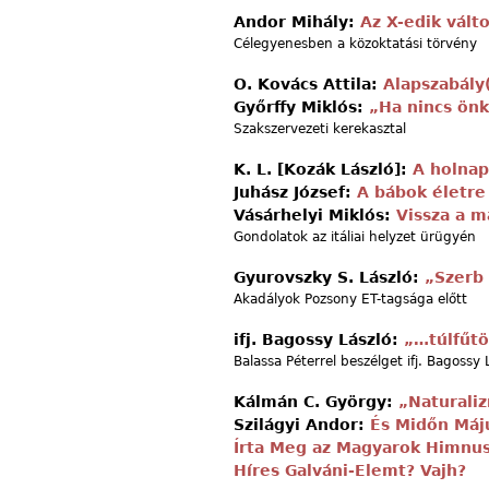
Andor Mihály:
Az X-edik vált
Célegyenesben a közoktatási törvény
O. Kovács Attila:
Alapszabály
Győrffy Miklós:
„Ha nincs önk
Szakszervezeti kerekasztal
K. L. [Kozák László]:
A holnap 
Juhász József:
A bábok életre
Vásárhelyi Miklós:
Vissza a m
Gondolatok az itáliai helyzet ürügyén
Gyurovszky S. László:
„Szerb 
Akadályok Pozsony ET-tagsága előtt
ifj. Bagossy László:
„…túlfűtö
Balassa Péterrel beszélget ifj. Bagossy 
Kálmán C. György:
„Naturali
Szilágyi Andor:
És Midőn Máj
Írta Meg az Magyarok Himnusz
Híres Galváni-Elemt? Vajh?