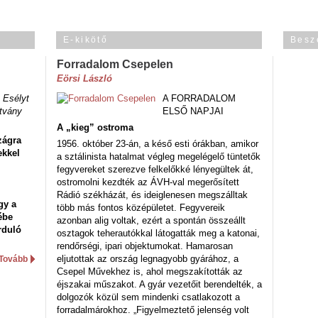
E-kikötő
Besz
Forradalom Csepelen
Eörsi László
 Esélyt
A FORRADALOM
tvány
ELSŐ NAPJAI
A „kieg” ostroma
zágra
1956. október 23-án, a késő esti órákban, amikor
ekkel
a sztálinista hatalmat végleg megelégelő tüntetők
fegyvereket szerezve felkelőkké lényegültek át,
ostromolni kezdték az ÁVH-val megerősített
Rádió székházát, és ideiglenesen megszálltak
gy a
több más fontos középületet. Fegyvereik
ébe
azonban alig voltak, ezért a spontán összeállt
rduló
osztagok teherautókkal látogatták meg a katonai,
rendőrségi, ipari objektumokat. Hamarosan
eljutottak az ország legnagyobb gyárához, a
Tovább
Csepel Művekhez is, ahol megszakították az
éjszakai műszakot. A gyár vezetőit berendelték, a
dolgozók közül sem mindenki csatlakozott a
forradalmárokhoz. „Figyelmeztető jelenség volt