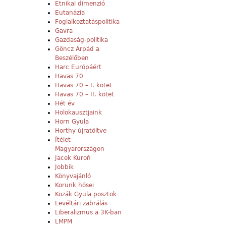
Etnikai dimenzió
Eutanázia
Foglalkoztatáspolitika
Gavra
Gazdaság-politika
Göncz Árpád a
Beszélőben
Harc Európáért
Havas 70
Havas 70 – I. kötet
Havas 70 – II. kötet
Hét év
Holokausztjaink
Horn Gyula
Horthy újratöltve
Ítélet
Magyarországon
Jacek Kuroń
Jobbik
Könyvajánló
Korunk hősei
Kozák Gyula posztok
Levéltári zabrálás
Liberalizmus a 3K-ban
LMPM