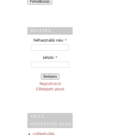
BELÉPÉS
Felhasználói név:
*
Jelszó:
*
Regisztráció
Elfelejtett jelszó
FRISS
HOZZÁSZÓLÁSOK
csillaghullás