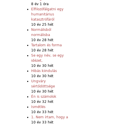
8 év 1 óra
Elfilozófálgatni egy
humanitárius
katasztrófáról
10 év 25 hét
Normálisból
normálisba
10 év 28 hét
Tartalom és forma
10 év 28 hét
Se egy név, se egy
idézet,
10 év 30 hét
Hibás kiindulás
10 év 30 hét
Ungváry
sértődöttsége
10 év 30 hét
Én is számolok
10 év 32 hét
Ismétlés
10 év 33 hét
1. Nem írtam, hogy a
10 év 33 hét