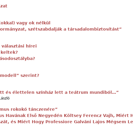
ozat
(okkal) vagy ok nélkül
ormányzat, szétszabdalják a társadalombiztosítást”
választási hírei
 keltek?
ásodosztályba?
modell” szerint?
tt és élettelen színház lett a teátrum mundiból…”
László
zmus rokokó tánczenére”
us Havának Első Negyedén Költsey Ferencz Vajh, Miért
át, és Miért Hogy Professiore Galváni Lajos Mégsem Lel