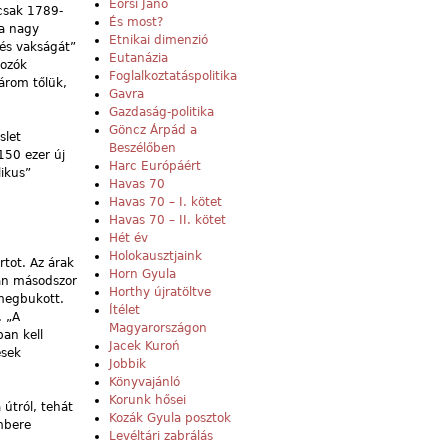
Eörsi Janó
rcsak 1789-
És most?
 a nagy
Etnikai dimenzió
 és vakságát”
Eutanázia
kozók
Foglalkoztatáspolitika
árom tőlük,
Gavra
Gazdaság-politika
Göncz Árpád a
slet
Beszélőben
150 ezer új
Harc Európáért
likus”
Havas 70
Havas 70 – I. kötet
Havas 70 – II. kötet
Hét év
Holokausztjaink
rtot. Az árak
Horn Gyula
tán másodszor
Horthy újratöltve
 megbukott.
Ítélet
. „A
Magyarországon
ban kell
Jacek Kuroń
esek
Jobbik
Könyvajánló
Korunk hősei
a útról, tehát
Kozák Gyula posztok
mbere
Levéltári zabrálás