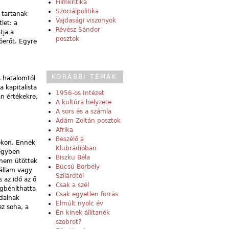
Filmkritika
Szociálpolitika
 tartanak
Vajdasági viszonyok
let: a
Révész Sándor
tja a
posztok
őerőt. Egyre
KORÁBBI TÉMÁK
A hatalomtól
a kapitalista
1956-os Intézet
an értékekre,
A kultúra helyzete
A sors és a számla
Ádám Zoltán posztok
Afrika
Beszélő a
sokon. Ennek
Klubrádióban
 egyben
Biszku Béla
 nem ütöttek
Búcsú Borbély
 állam vagy
Szilárdtól
 az idő az ő
Csak a szél
egbéníthatta
Csak egyetlen forrás
ldalnak
Elmúlt nyolc év
ez soha, a
Én kinek állítanék
szobrot?