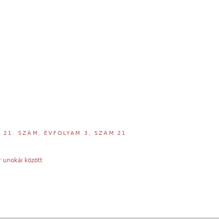
,
21. SZÁM, ÉVFOLYAM 3, SZÁM 21
 unokái között