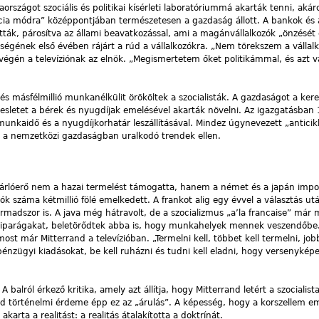
aországot szociális és politikai kísérleti laboratóriummá akarták tenni, aká
ncia módra” középpontjában természetesen a gazdaság állott. A bankok és
tották, párosítva az állami beavatkozással, ami a magánvállalkozók „önzését
ökségének első évében rájárt a rúd a vállalkozókra. „Nem törekszem a vállal
égén a televíziónak az elnök. „Megismertetem őket politikámmal, és azt v
t és másfélmillió munkanélkülit örököltek a szocialisták. A gazdaságot a kere
eresletet a bérek és nyugdíjak emelésével akarták növelni. Az igazgatásban 
unkaidő és a nyugdíjkorhatár leszállításával. Mindez úgynevezett „anticik
az a nemzetközi gazdaságban uralkodó trendek ellen.
ásárlóerő nem a hazai termelést támogatta, hanem a német és a japán impo
k száma kétmillió fölé emelkedett. A frankot alig egy évvel a választás u
harmadszor is. A java még hátravolt, de a szocializmus „a’la francaise” már
 iparágakat, beletörődtek abba is, hogy munkahelyek mennek veszendőbe
st már Mitterrand a televízióban. „Termelni kell, többet kell termelni, job
s pénzügyi kiadásokat, be kell ruházni és tudni kell eladni, hogy versenykép
 A balról érkező kritika, amely azt állítja, hogy Mitterrand letért a szocialist
and történelmi érdeme épp ez az „árulás”. A képesség, hogy a korszellem e
karta a realitást: a realitás átalakította a doktrínát.