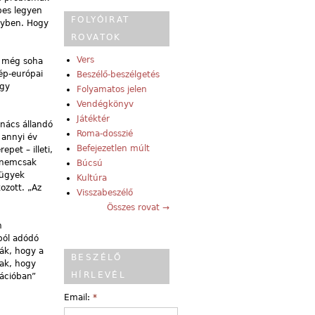
pes legyen
FOLYÓIRAT
enyben. Hogy
ROVATOK
Vers
m még soha
zép-európai
Beszélő-beszélgetés
ogy
Folyamatos jelen
Vendégkönyv
Játéktér
anács állandó
Roma-dosszié
ó annyi év
Befejezetlen múlt
pet – illeti,
n nemcsak
Búcsú
 ügyek
Kultúra
ozott. „Az
Visszabeszélő
Összes rovat →
n
sból adódó
ják, hogy a
BESZÉLŐ
nak, hogy
HÍRLEVÉL
tációban”
Email:
*