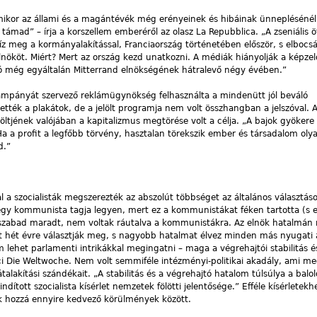
mikor az állami és a magántévék még erényeinek és hibáinak ünneplésénél
 támad” – írja a korszellem emberéről az olasz La Repubblica. „A zseniális öt
bíz meg a kormányalakítással, Franciaország történetében először, s elbocsá
lnököt. Miért? Mert az ország kezd unatkozni. A médiák hiányolják a képzel
ó még egyáltalán Mitterrand elnökségének hátralevő négy évében.”
kampányát szervező reklámügynökség felhasználta a mindenütt jól beváló
ték a plakátok, de a jelölt programja nem volt összhangban a jelszóval. 
elöltjének valójában a kapitalizmus megtörése volt a célja. „A bajok gyökere 
Ha a profit a legfőbb törvény, hasztalan törekszik ember és társadalom oly
d.”
 a szocialisták megszerezték az abszolút többséget az általános választá
égy kommunista tagja legyen, mert ez a kommunistákat féken tartotta (s
an szabad maradt, nem voltak ráutalva a kommunistákra. Az elnök hatalmán
ét hét évre választják meg, s nagyobb hatalmat élvez minden más nyugati
 lehet parlamenti intrikákkal megingatni – maga a végrehajtói stabilitás és
vájci Die Weltwoche. Nem volt semmiféle intézményi-politikai akadály, ami m
átalakítási szándékait. „A stabilitás és a végrehajtó hatalom túlsúlya a balo
indított szocialista kísérlet nemzetek fölötti jelentősége.” Efféle kísérletekh
k hozzá ennyire kedvező körülmények között.