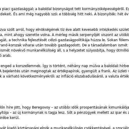
 a piaci gazdasággal; a baloldal bizonyságot tett kormányzóképességéről. 
ekeit. És ami még nagyobb szó: e többség hitt neki. A bizonyíték: hét év
zva szólt arról, hogy elnökségének tíz éve alatt kevesebb intézkedés születe
ára, mint ahogy szerette volna. A mérleg másik serpenyőjét viszont az utób
gát, a technika fejlesztését célzó gazdaságpolitikája húzza le. Sokan fölem
rrand-korszak viharai után tovább gazdagodott. De a társadalomban ismét 
ismét növekvő munkanélküliség áll, s a helyzetet súlyosbítja, hogy ötmillió
ó arab.
 enged a korszellemnek. Így is történt, néhány nap múlva a baloldali hírben
A bejelentés után meginogtak az értékpapírok, gyengült a frank. Az üzleti 
k a várható következményekről: az infláció elszabadulásáról, a valuta érté
n híre jött, hogy Beregovoy – az utóbbi idők prosperitásának kimunkálója
ítója – az új kormánynak is tagja lesz. Sőt a pénzügyek mellett az ipar és 
örébe kerül.
avát kiadó köztársasági elnök a munkanélküliség csökkentésével, a szociál