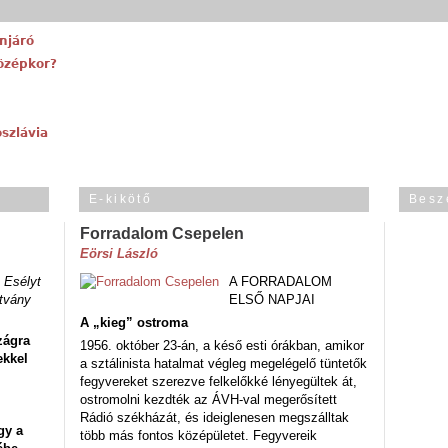
njáró
középkor?
szlávia
E-kikötő
Besz
Forradalom Csepelen
Eörsi László
 Esélyt
A FORRADALOM
tvány
ELSŐ NAPJAI
A „kieg” ostroma
zágra
1956. október 23-án, a késő esti órákban, amikor
ekkel
a sztálinista hatalmat végleg megelégelő tüntetők
fegyvereket szerezve felkelőkké lényegültek át,
ostromolni kezdték az ÁVH-val megerősített
Rádió székházát, és ideiglenesen megszálltak
gy a
több más fontos középületet. Fegyvereik