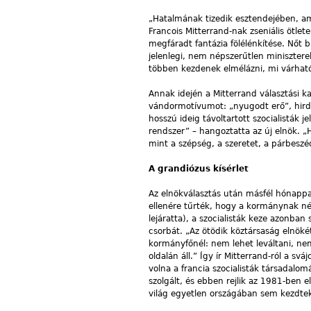
„Hatalmának tizedik esztendejében, a
Francois Mitterrand-nak zseniális ötlete
megfáradt fantázia fölélénkítése. Nőt 
jelenlegi, nem népszerűtlen minisztere
többen kezdenek elmélázni, mi várhat
Annak idején a Mitterrand választási 
vándormotívumot: „nyugodt erő”, hirdet
hosszú ideig távoltartott szocialisták j
rendszer” – hangoztatta az új elnök. „
mint a szépség, a szeretet, a párbeszé
A grandiózus kísérlet
Az elnökválasztás után másfél hónappal
ellenére tűrték, hogy a kormánynak n
lejáratta), a szocialisták keze azonb
csorbát. „Az ötödik köztársaság elnök
kormányfőnél: nem lehet leváltani, nem
oldalán áll.” Így ír Mitterrand-ról a s
volna a francia szocialisták társadalom
szolgált, és ebben rejlik az 1981-ben el
világ egyetlen országában sem kezdte