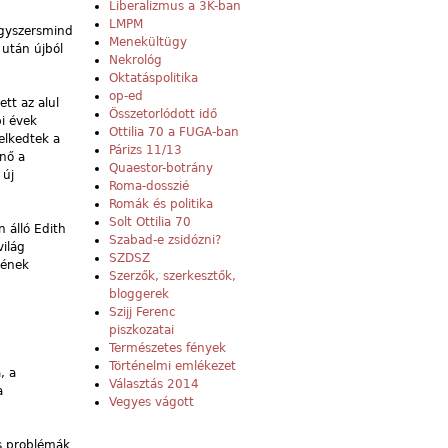
Liberalizmus a 3K-ban
LMPM
Egyszersmind
Menekültügy
 után újból
Nekrológ
Oktatáspolitika
op-ed
tt az alul
Összetorlódott idő
bi évek
Ottilia 70 a FUGA-ban
elkedtek a
Párizs 11/13
nő a
Quaestor-botrány
 új
Roma-dosszié
Romák és politika
Solt Ottilia 70
 álló Edith
Szabad-e zsidózni?
világ
SZDSZ
kének
Szerzők, szerkesztők,
bloggerek
Szijj Ferenc
piszkozatai
Természetes fények
Történelmi emlékezet
, a
Választás 2014
a
Vegyes vágott
is problémák