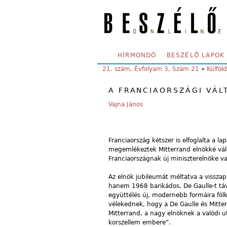
Skip to main content
SECONDARY MENU
HÍRMONDÓ
BESZÉLŐ LAPOK
YOU ARE HERE:
21. szám, Évfolyam 3, Szám 21
»
Külföld
A FRANCIAORSZÁGI VÁ
Vajna János
Franciaország kétszer is elfoglalta a 
megemlékeztek Mitterrand elnökké vála
Franciaországnak új miniszterelnöke v
Az elnök jubileumát méltatva a visszap
hanem 1968 barikádos, De Gaulle-t távo
együttélés új, modernebb formáira fölk
vélekednek, hogy a De Gaulle és Mitter
Mitterrand, a nagy elnöknek a valódi u
korszellem embere”.