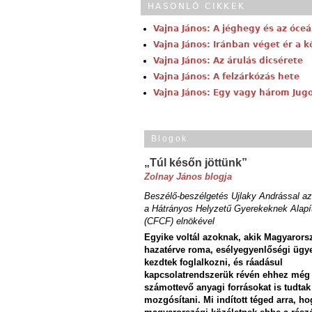
HASONLÓ CIKKEK
Vajna János: A jéghegy és az óceá
Vajna János: Iránban véget ér a 
Vajna János: Az árulás dicsérete
Vajna János: A felzárkózás hete
Vajna János: Egy vagy három Jugo
Blogok
„Túl későn jöttünk”
Zolnay János blogja
Beszélő-beszélgetés Ujlaky Andrással az
a Hátrányos Helyzetű Gyerekeknek Alapí
(CFCF) elnökével
Egyike voltál azoknak, akik Magyarors
hazatérve roma, esélyegyenlőségi ügy
kezdtek foglalkozni, és ráadásul
kapcsolatrendszerük révén ehhez még
számottevő anyagi forrásokat is tudtak
mozgósítani. Mi indított téged arra, ho