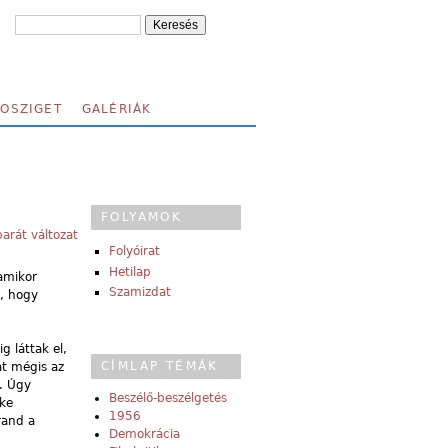
FOSZIGET
GALÉRIÁK
FOLYAMOK
arát változat
Folyóirat
Hetilap
 amikor
Szamizdat
k, hogy
g láttak el,
CÍMLAP TÉMÁK
at mégis az
t. Úgy
Beszélő-beszélgetés
öke
1956
rand a
Demokrácia