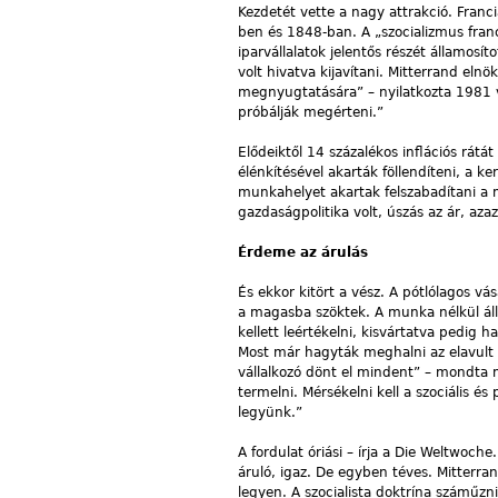
Kezdetét vette a nagy attrakció. Franci
ben és 1848-ban. A „szocializmus fra
iparvállalatok jelentős részét államosí
volt hivatva kijavítani. Mitterrand eln
megnyugtatására” – nyilatkozta 1981 v
próbálják megérteni.”
Elődeiktől 14 százalékos inflációs rátá
élénkítésével akarták föllendíteni, a k
munkahelyet akartak felszabadítani a m
gazdaságpolitika volt, úszás az ár, az
Érdeme az árulás
És ekkor kitört a vész. A pótlólagos v
a magasba szöktek. A munka nélkül álló
kellett leértékelni, kisvártatva pedig 
Most már hagyták meghalni az elavult
vállalkozó dönt el mindent” – mondta mo
termelni. Mérsékelni kell a szociális é
legyünk.”
A fordulat óriási – írja a Die Weltwoche.
áruló, igaz. De egyben téves. Mitterr
legyen. A szocialista doktrína száműzni a