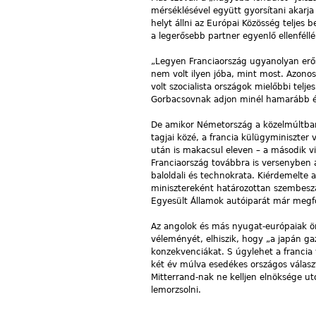
mérséklésével együtt gyorsítani akar
helyt állni az Európai Közösség telje
a legerősebb partner egyenlő ellenféllé
„Legyen Franciaország ugyanolyan erős
nem volt ilyen jóba, mint most. Azonos
volt szocialista országok mielőbbi telj
Gorbacsovnak adjon minél hamarább é
De amikor Németország a közelmúltban 
tagjai közé, a francia külügyminiszter v
után is makacsul eleven – a második vi
Franciaország továbbra is versenyben a
baloldali és technokrata. Kiérdemelte a
minisztereként határozottan szembeszál
Egyesült Államok autóiparát már megfoj
Az angolok és más nyugat-európaiak ö
véleményét, elhiszik, hogy „a japán ga
konzekvenciákat. S úgylehet a francia 
két év múlva esedékes országos válas
Mitterrand-nak ne kelljen elnöksége u
lemorzsolni.