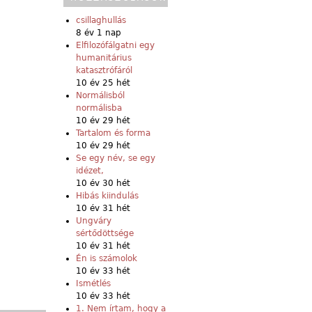
csillaghullás
8 év 1 nap
Elfilozófálgatni egy
humanitárius
katasztrófáról
10 év 25 hét
Normálisból
normálisba
10 év 29 hét
Tartalom és forma
10 év 29 hét
Se egy név, se egy
idézet,
10 év 30 hét
Hibás kiindulás
10 év 31 hét
Ungváry
sértődöttsége
10 év 31 hét
Én is számolok
10 év 33 hét
Ismétlés
10 év 33 hét
1. Nem írtam, hogy a