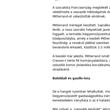
A szocialista Franciaország megbékélt
védelmezte a szavazók többségének érd
Mitterrand-ot választották elnöknek.
Mitterrand mérleget készített. Sajnálko
lévők, a rossz szociális helyzetűek jav
higgadt, a termelés kiegyensúlyozottsá
középosztályba, amely a kezdeti Mitte
feszültség: a növekvő jóléttel szemben 
bevándorló érkezett, közöttük 3,5 milli
A beszéd már jelezte, Mitterrand ismét
Cresson-t kérte föl kormányalakításra. 
szószólói komor jóslatokba bocsátkozta
olvadásáról.
Baloldali és gaulle-ista
De e hangok nyomban lehalkultak, midő
kiegyensúlyozott gazdaságpolitika irány
kereskedelem irányítása is az ő hatásk
Más szóval: a „nagyobb lendület” jelsz