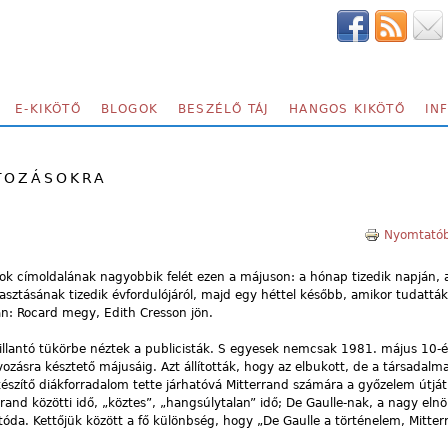
E-KIKÖTŐ
BLOGOK
BESZÉLŐ TÁJ
HANGOS KIKÖTŐ
IN
LTOZÁSOKRA
Nyomtatób
lapok címoldalának nagyobbik felét ezen a májuson: a hónap tizedik napján,
sztásának tizedik évfordulójáról, majd egy héttel később, amikor tudattá
an: Rocard megy, Edith Cresson jön.
illantó tükörbe néztek a publicisták. S egyesek nemcsak 1981. május 10-éi
zásra késztető májusáig. Azt állították, hogy az elbukott, de a társadalm
észítő diákforradalom tette járhatóvá Mitterrand számára a győzelem útjá
rand közötti idő, „köztes”, „hangsúlytalan” idő; De Gaulle-nak, a nagy eln
tóda. Kettőjük között a fő különbség, hogy „De Gaulle a történelem, Mitter