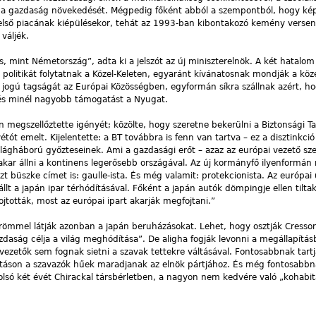
ja a gazdaság növekedését. Mégpedig főként abból a szempontból, hogy ké
s belső piacának kiépülésekor, tehát az 1993-ban kibontakozó kemény vers
 váljék.
, mint Németország”, adta ki a jelszót az új miniszterelnök. A két hatalo
 politikát folytatnak a Közel-Keleten, egyaránt kívánatosnak mondják a kö
es jogú tagságát az Európai Közösségben, egyformán síkra szállnak azért, h
s minél nagyobb támogatást a Nyugat.
megszellőztette igényét; közölte, hogy szeretne bekerülni a Biztonsági T
étót emelt. Kijelentette: a BT továbbra is fenn van tartva – ez a disztinkci
lágháború győzteseinek. Ami a gazdasági erőt – azaz az európai vezető szere
kar állni a
kontinens legerősebb országával. Az új kormányfő ilyenformá
zt büszke címet is: gaulle-ista. És még valamit: protekcionista. Az európai
lt a japán ipar térhódításával. Főként a japán autók dömpingje ellen tiltak
tották, most az európai ipart akarják megfojtani.”
römmel látják azonban a japán beruházásokat. Lehet, hogy osztják Cresso
zdaság célja a világ meghódítása”. De aligha fogják levonni a megállapítá
vezetők sem fognak sietni a szavak tettekre váltásával. Fontosabbnak tart
ztáson a szavazók hűek maradjanak az elnök pártjához. És még fontosabb
tolsó két évét Chirackal társbérletben, a nagyon nem kedvére való „kohabi