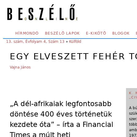
Skip to main content
SECONDARY MENU
HÍRMONDÓ
BESZÉLŐ LAPOK
E-KIKÖTŐ
BLOGOK
YOU ARE HERE:
13. szám, Évfolyam 4, Szám 13
»
Külföld
EGY ELVESZETT FEHÉR T
Vajna János
K. 
„CI
„A
dél-afrikaiak legfontosabb
A bú
döntése 400 éves történetük
szül
szer
kezdete óta” – írta a Financial
több
ambi
Times a múlt heti
1972