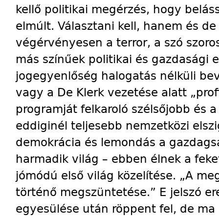
kellő politikai megérzés, hogy belás
elmúlt. Választani kell, hanem és de
végérvényesen a terror, a szó szoros
más színűek politikai és gazdasági
jogegyenlőség halogatás nélküli bev
vagy a De Klerk vezetése alatt „prof
programját felkaroló szélsőjobb és 
eddiginél teljesebb nemzetközi elszi
demokrácia és lemondás a gazdagsá
harmadik világ – ebben élnek a feket
jómódú első világ közelítése. „A me
történő megszüntetése.” E jelszó er
egyesülése után röppent fel, de m