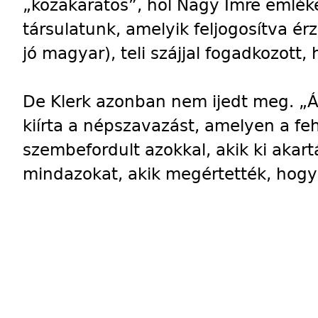
„közakaratos”, hol Nagy Imre emlé
társulatunk, amelyik feljogosítva érz
jó magyar), teli szájjal fogadkozott,
De Klerk azonban nem ijedt meg. „Á
kiírta a népszavazást, amelyen a f
szembefordult azokkal, akik ki akar
mindazokat, akik megértették, hogy