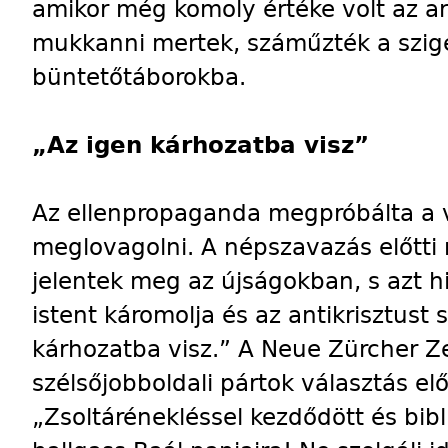
amikor még komoly értéke volt az ar
mukkanni mertek, száműzték a szig
büntetőtáborokba.
„Az igen kárhozatba visz”
Az ellenpropaganda megpróbálta a v
meglovagolni. A népszavazás előtti 
jelentek meg az újságokban, s azt h
istent káromolja és az antikrisztust 
kárhozatba visz.” A Neue Zürcher Ze
szélsőjobboldali pártok választás el
„Zsoltárénekléssel kezdődött és bibl