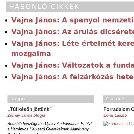
HASONLÓ CIKKEK
Vajna János: A spanyol nemzeti
Vajna János: Az árulás dicséret
Vajna János: Léte értelmét kere
mozgalma
Vajna János: Változatok a fun
Vajna János: A felzárkózás hete
Blogok
E-kikötő
„Túl későn jöttünk”
Forradalom 
Zolnay János blogja
Eörsi László
Beszélő-beszélgetés Ujlaky Andrással az Esélyt
a Hátrányos Helyzetű Gyerekeknek Alapítvány