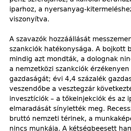
iparhoz, a nyersanyag-kitermeléshe
viszonyítva.
A szavazók hozzáállását messzemenő
szankciók hatékonysága. A bojkott bel
mindig azt mondták, a dolognak ninc
a nemzetközi szankciók érzékenyen 
gazdaságát; évi 4,4 százalék gazd
veszendőbe a vesztegzár következté
invesztíciók – a tőkeinjekciók és az 
elmaradását sínylették meg. Recessz
bruttó nemzeti térinek, a munkaké
nincs munkája. A kétségbeesett hang