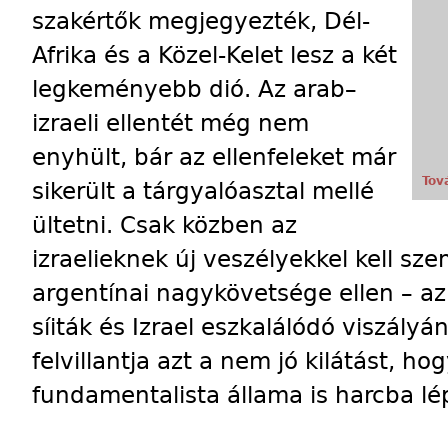
szakértők megjegyezték, Dél-
Afrika és a Közel-Kelet lesz a két
legkeményebb dió. Az arab–
izraeli ellentét még nem
enyhült, bár az ellenfeleket már
Tov
sikerült a tárgyalóasztal mellé
ültetni. Csak közben az
izraelieknek új veszélyekkel kell sz
argentínai nagykövetsége ellen – az
síiták és Izrael eszkalálódó viszályá
felvillantja azt a nem jó kilátást, 
fundamentalista állama is harcba lép 