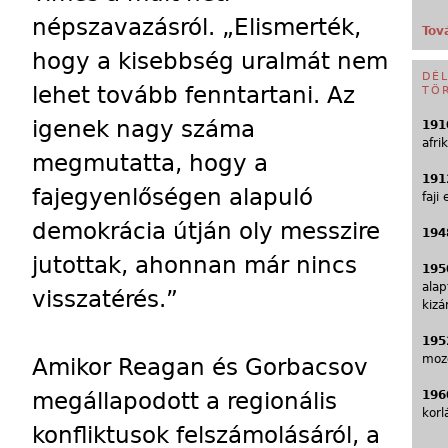
népszavazásról. „Elismerték,
Tov
hogy a kisebbség uralmát nem
DÉ
lehet tovább fenntartani. Az
TÖ
igenek nagy száma
191
afri
megmutatta, hogy a
191
fajegyenlőségen alapuló
faji
demokrácia útján oly messzire
194
jutottak, ahonnan már nincs
195
alap
visszatérés.”
kizá
195
mozg
Amikor Reagan és Gorbacsov
megállapodott a regionális
196
korl
konfliktusok felszámolásáról, a