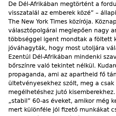
De Dél-Afrikában megtörtént a fordul
visszatalál az emberek közé” – álla
The New York Times közírója. Köznap
választópolgárai meglepően nagy a
többséggel igent mondtak a föltett 
jóváhagyták, hogy most utoljára vál
Ezentúl Dél-Afrikában mindenki szav
bőrszínre való tekintet nélkül. Kuda
propaganda, ami az apartheid fő tá
ültetvényesekhez szólt, meg a csak 
megélhetéshez jutó kisemberekhez. 
„stabil” 60-as éveket, amikor még k
mert különféle jól fizető munkákat c