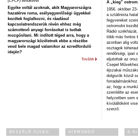
(CFCF) elnökével
A „kieg” ostrom
Egyike voltál azoknak, akik Magyarországra
1956. október 23-
hazatérve roma, esélyegyenlőségi ügyekkel
a sztálinista hat
kezdtek foglalkozni, és ráadásul
fegyvereket szere
kapcsolatrendszerük révén ehhez még
ostromolni kezdt
számottevő anyagi forrásokat is tudtak
Rádió székházát,
mozgósítani. Mi indított téged arra, hogy a
több más fontos 
magyarországi közéletnek ebbe a részébe
azonban alig volt
vesd bele magad valamikor az ezredforduló
osztagok teheraut
idején?
rendőrségi, ipar
eljutottak az ors
Tovább
Csepel Művekhez 
éjszakai műszakot
dolgozók közül s
forradalmárokhoz.
az, hogy a munk
szemlélte az es
helyzetben sem s
kívülállóként vise
szerző.
BESZÉLŐ ÚJSÁG
HÍRMONDÓ
E-K