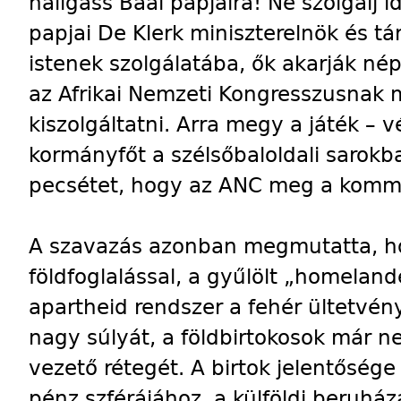
hallgass Baál papjaira! Ne szolgálj 
papjai De Klerk miniszterelnök és t
istenek szolgálatába, ők akarják n
az Afrikai Nemzeti Kongresszusnak
kiszolgáltatni. Arra megy a játék – vé
kormányfőt a szélsőbaloldali sarokba
pecsétet, hogy az ANC meg a kommu
A szavazás azonban megmutatta, h
földfoglalással, a gyűlölt „homeland
apartheid rendszer a fehér ültetvé
nagy súlyát, a földbirtokosok már n
vezető rétegét. A birtok jelentősé
pénz szférájához, a külföldi beruhá