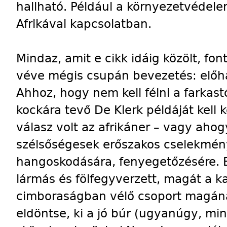
hallható. Például a környezetvédel
Afrikával kapcsolatban.
Mindaz, amit e cikk idáig közölt, fon
véve mégis csupán bevezetés: előh
Ahhoz, hogy nem kell félni a farkastó
kockára tevő De Klerk példáját kell 
válasz volt az afrikáner – vagy ahog
szélsőségesek erőszakos cselekmény
hangoskodására, fenyegetőzésére. E
lármás és fölfegyverzett, magát a k
cimboraságban vélő csoport magának
eldöntse, ki a jó búr (ugyanúgy, min