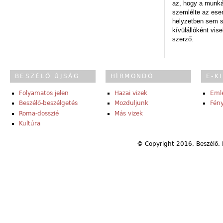
az, hogy a munk
szemlélte az es
helyzetben sem s
kívülállóként vise
szerző.
BESZÉLŐ ÚJSÁG
HÍRMONDÓ
E-K
Folyamatos jelen
Hazai vizek
Eml
Beszélő-beszélgetés
Mozduljunk
Fény
Roma-dosszié
Más vizek
Kultúra
© Copyright 2016, Beszélő. 