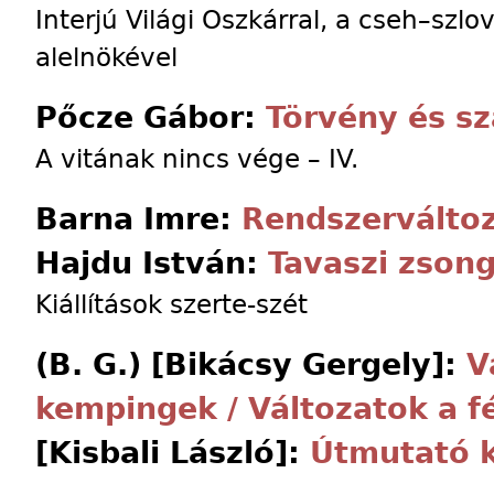
Interjú Világi Oszkárral, a cseh–szlo
alelnökével
Pőcze Gábor:
Törvény és s
A vitának nincs vége – IV.
Barna Imre:
Rendszerváltoz
Hajdu István:
Tavaszi zson
Kiállítások szerte-szét
(B. G.) [Bikácsy Gergely]:
V
kempingek / Változatok a f
[Kisbali László]:
Útmutató 