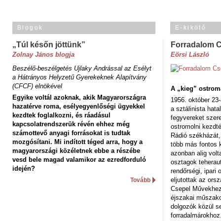
Blogok
E-kikötő
„Túl későn jöttünk”
Forradalom 
Zolnay János blogja
Eörsi László
Beszélő-beszélgetés Ujlaky Andrással az Esélyt
a Hátrányos Helyzetű Gyerekeknek Alapítvány
(CFCF) elnökével
A „kieg” ostrom
Egyike voltál azoknak, akik Magyarországra
1956. október 23-
hazatérve roma, esélyegyenlőségi ügyekkel
a sztálinista hat
kezdtek foglalkozni, és ráadásul
fegyvereket szere
kapcsolatrendszerük révén ehhez még
ostromolni kezdt
számottevő anyagi forrásokat is tudtak
Rádió székházát,
mozgósítani. Mi indított téged arra, hogy a
több más fontos 
magyarországi közéletnek ebbe a részébe
azonban alig volt
vesd bele magad valamikor az ezredforduló
osztagok teheraut
idején?
rendőrségi, ipar
eljutottak az ors
Tovább
Csepel Művekhez 
éjszakai műszakot
dolgozók közül s
forradalmárokhoz.