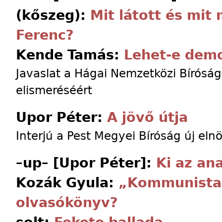
(kőszeg):
Mit látott és mi
Ferenc?
Kende Tamás:
Lehet-e demo
Javaslat a Hágai Nemzetközi Bírósá
elismeréséért
Upor Péter:
A jövő útja
Interjú a Pest Megyei Bíróság új eln
–up– [Upor Péter]:
Ki az an
Kozák Gyula:
„Kommunista”
olvasókönyv?