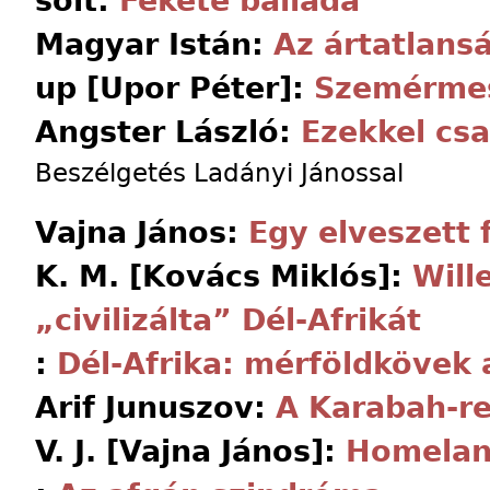
solt:
Fekete ballada
Magyar Istán:
Az ártatlans
up [Upor Péter]:
Szemérmes
Angster László:
Ezekkel cs
Beszélgetés Ladányi Jánossal
Vajna János:
Egy elveszett 
K. M. [Kovács Miklós]:
Will
„civilizálta” Dél-Afrikát
:
Dél-Afrika: mérföldkövek
Arif Junuszov:
A Karabah-re
V. J. [Vajna János]:
Homeland