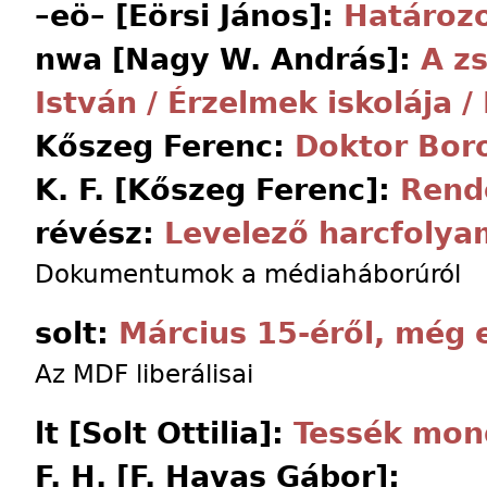
–eö– [Eörsi János]:
Határoz
nwa [Nagy W. András]:
A zs
István / Érzelmek iskolája 
Kőszeg Ferenc:
Doktor Boro
K. F. [Kőszeg Ferenc]:
Rend
révész:
Levelező harcfolya
Dokumentumok a médiaháborúról
solt:
Március 15-éről, még 
Az MDF liberálisai
lt [Solt Ottilia]:
Tessék mond
F. H. [F. Havas Gábor]: