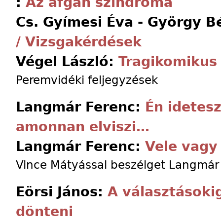
:
Az afgán szindróma
Cs. Gyímesi Éva - György B
/ Vizsgakérdések
Végel László:
Tragikomikus
Peremvidéki feljegyzések
Langmár Ferenc:
Én idetes
amonnan elviszi…
Langmár Ferenc:
Vele vagy
Vince Mátyással beszélget Langmár
Eörsi János:
A választásoki
dönteni