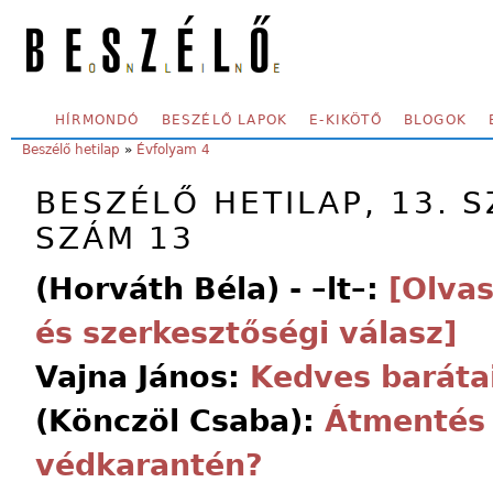
Skip to main content
SECONDARY MENU
HÍRMONDÓ
BESZÉLŐ LAPOK
E-KIKÖTŐ
BLOGOK
YOU ARE HERE:
Beszélő hetilap
»
Évfolyam 4
BESZÉLŐ HETILAP, 13. S
SZÁM 13
(Horváth Béla) - –lt–:
[Olva
és szerkesztőségi válasz]
Vajna János:
Kedves baráta
(Könczöl Csaba):
Átmentés 
védkarantén?