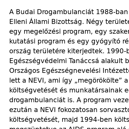
A Budai Drogambulanciát 1988-ban h
Elleni Állami Bizottság. Négy terüle
egy megelőzési program, egy szake
kutatási program és egy gyógyító r
ország területére kiterjedtek. 1990
Egészségvédelmi Tanáccsá alakult b
Országos Egészségnevelési Intézette
lett a NEVI, ami így „megörökölte” a 
költségvetését és munkatársainak eg
drogambulanciát is. A program vezet
ezután a NEVI fokozatosan sorvaszt
költségvetését, majd 1994-ben költ