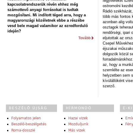
fegyvereket szere
kapcsolatrendszerük révén ehhez még
ostromolni kezdt
számottevő anyagi forrásokat is tudtak
Rádió székházát,
mozgósítani. Mi indított téged arra, hogy a
több más fontos 
magyarországi közéletnek ebbe a részébe
azonban alig volt
vesd bele magad valamikor az ezredforduló
osztagok teheraut
idején?
rendőrségi, ipar
eljutottak az ors
Tovább
Csepel Művekhez 
éjszakai műszakot
dolgozók közül s
forradalmárokhoz.
az, hogy a munk
szemlélte az es
helyzetben sem s
kívülállóként vise
szerző.
BESZÉLŐ ÚJSÁG
HÍRMONDÓ
E-K
Folyamatos jelen
Hazai vizek
Eml
Beszélő-beszélgetés
Mozduljunk
Fény
Roma-dosszié
Más vizek