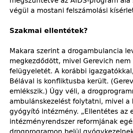
megszüntetve az AIDS-program alá so
végül a mostani felszámolási kísérlet
Szakmai ellentétek?
Makara szerint a drogambulancia l
megkezdődött, mivel Gerevich nem 
felügyeletét. A korábbi igazgatókkal
Bélával is konfliktusba került. (Gere
emlékszik.) Úgy véli, a drogprogram
ambulánskezelést folytatni, mivel 
gyógyító intézmény. „Ellentétes az 
intézményrendszer reformjának egés
drogprogramon belül gyógykezelnek