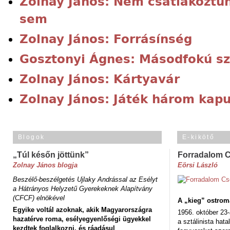
Zolnay János: Nem csatlakoztu
sem
Zolnay János: Forrásínség
Gosztonyi Ágnes: Másodfokú sz
Zolnay János: Kártyavár
Zolnay János: Játék három kap
Blogok
E-kikötő
„Túl későn jöttünk”
Forradalom 
Zolnay János blogja
Eörsi László
Beszélő-beszélgetés Ujlaky Andrással az Esélyt
a Hátrányos Helyzetű Gyerekeknek Alapítvány
(CFCF) elnökével
A „kieg” ostrom
Egyike voltál azoknak, akik Magyarországra
1956. október 23-
hazatérve roma, esélyegyenlőségi ügyekkel
a sztálinista hat
kezdtek foglalkozni, és ráadásul