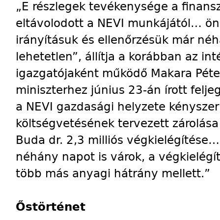
„E részlegek tevékenysége a finansz
eltávolodott a NEVI munkájától… öná
irányításuk és ellenőrzésük már néh
lehetetlen”, állítja a korábban az i
igazgatójaként működő Makara Péter
miniszterhez június 23-án írott felj
a NEVI gazdasági helyzete kényszerí
költségvetésének tervezett zárolása 
Buda dr. 2,3 milliós végkielégítése
néhány napot is várok, a végkielégíté
több más anyagi hátrány mellett.”
Őstörténet