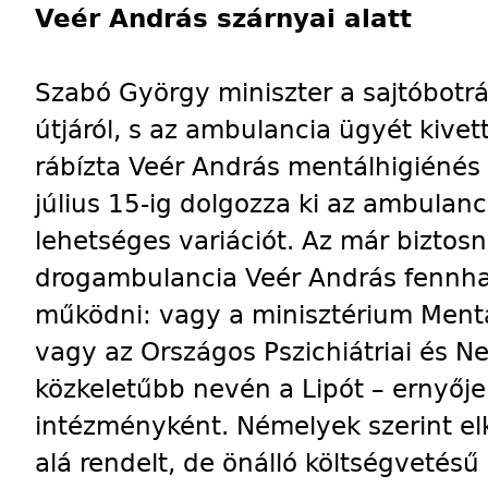
Veér András szárnyai alatt
Szabó György miniszter a sajtóbotrá
útjáról, s az ambulancia ügyét kivet
rábízta Veér András mentálhigiénés 
július 15-ig dolgozza ki az ambula
lehetséges variációt. Az már biztosn
drogambulancia Veér András fennha
működni: vagy a minisztérium Mentá
vagy az Országos Pszichiátriai és Ne
közkeletűbb nevén a Lipót – ernyője 
intézményként. Némelyek szerint elk
alá rendelt, de önálló költségvetésű