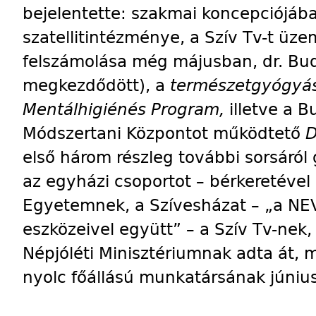
bejelentette: szakmai koncepciójáb
szatellitintézménye, a Szív Tv-t üze
felszámolása még májusban, dr. Bud
megkezdődött), a
természetgyógyás
Mentálhigiénés Program,
illetve a 
Módszertani Központot működtető
D
első három részleg további sorsáról
az egyházi csoportot – bérkeretével 
Egyetemnek, a Szívesházat – „a NEVI
eszközeivel együtt” – a Szív Tv-nek
Népjóléti Minisztériumnak adta át,
nyolc főállású munkatársának június 