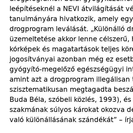
leépítéseknél a NEVI átvilágítását v
tanulmányára hivatkozik, amely egy
drogprogram leválását. „Különálló d
üzemeltetése akkor lenne célszerű, h
kórképek és magatartások teljes köré
jogosítványai azonban még ez eset
gyógyító-megelőző egészségügyi in
amint azt a drogprogram illegálisan t
szisztematikusan megtagadta beszám
Buda Béla, szóbeli közlés, 1993), és
szakmának súlyos károkat okozva de
való különállásának szándékát” – írja