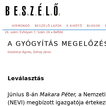
Skip to main content
SECONDARY MENU
HÍRMONDÓ
BESZÉLŐ LAPOK
E-KIKÖTŐ
BLOGOK
YOU ARE HERE:
26. szám, Évfolyam 7, Szám 26
»
Belföld
A GYÓGYÍTÁS MEGELŐZÉ
Gosztonyi Ágnes
,
Zolnay János
Leválasztás
Június 8-án
Makara Péter,
a Nemzeti
(NEVI) megbízott igazgatója értekezl