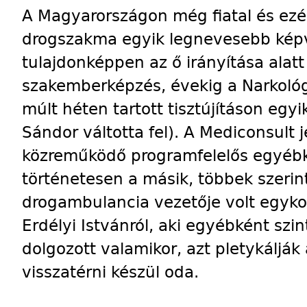
A Magyarországon még fiatal és ezé
drogszakma egyik legnevesebb képvi
tulajdonképpen az ő irányítása alatt
szakemberképzés, évekig a Narkológi
múlt héten tartott tisztújításon egy
Sándor váltotta fel). A Mediconsult 
közreműködő programfelelős egyébké
történetesen a másik, többek szeri
drogambulancia vezetője volt egykor
Erdélyi Istvánról, aki egyébként sz
dolgozott valamikor, azt pletykáljá
visszatérni készül oda.