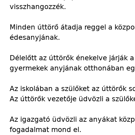
visszhangozzék.
Minden úttörő átadja reggel a közpon
édesanyjának.
Délelőtt az úttörők énekelve járják a
gyermekek anyjának otthonában egy 
Az iskolában a szülőket az úttörők so
Az úttörők vezetője üdvözli a szülők
Az igazgató üdvözli az anyákat közp
fogadalmat mond el.