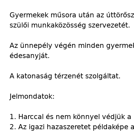
Gyermekek műsora után az úttörős
szülői munkaközösség szervezetét.
Az ünnepély végén minden gyerme
édesanyját.
A katonaság térzenét szolgáltat.
Jelmondatok:
1. Harccal és nem könnyel védjük a 
2. Az igazi hazaszeretet példaképe a