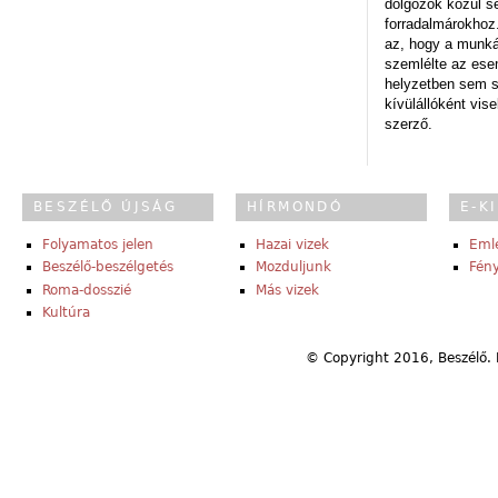
dolgozók közül s
forradalmárokhoz.
az, hogy a munk
szemlélte az es
helyzetben sem s
kívülállóként vise
szerző.
BESZÉLŐ ÚJSÁG
HÍRMONDÓ
E-K
Folyamatos jelen
Hazai vizek
Eml
Beszélő-beszélgetés
Mozduljunk
Fény
Roma-dosszié
Más vizek
Kultúra
© Copyright 2016, Beszélő. 