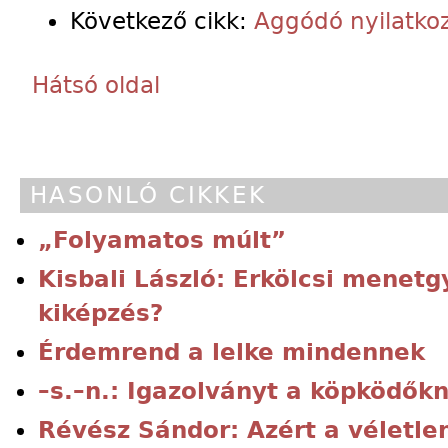
Következő cikk:
Aggódó nyilatko
Hátsó oldal
HASONLÓ CIKKEK
„Folyamatos múlt”
Kisbali László: Erkölcsi menetg
kiképzés?
Érdemrend a lelke mindennek
–s.–n.: Igazolványt a köpködők
Révész Sándor: Azért a véletle