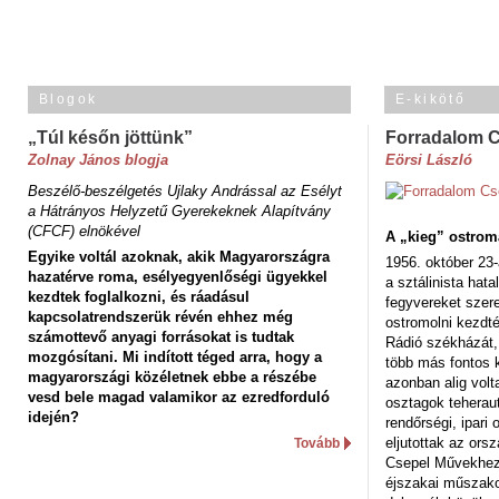
Blogok
E-kikötő
„Túl későn jöttünk”
Forradalom 
Zolnay János blogja
Eörsi László
Beszélő-beszélgetés Ujlaky Andrással az Esélyt
a Hátrányos Helyzetű Gyerekeknek Alapítvány
(CFCF) elnökével
A „kieg” ostrom
Egyike voltál azoknak, akik Magyarországra
1956. október 23-
hazatérve roma, esélyegyenlőségi ügyekkel
a sztálinista hat
kezdtek foglalkozni, és ráadásul
fegyvereket szere
kapcsolatrendszerük révén ehhez még
ostromolni kezdt
számottevő anyagi forrásokat is tudtak
Rádió székházát,
mozgósítani. Mi indított téged arra, hogy a
több más fontos 
magyarországi közéletnek ebbe a részébe
azonban alig volt
vesd bele magad valamikor az ezredforduló
osztagok teheraut
idején?
rendőrségi, ipar
eljutottak az ors
Tovább
Csepel Művekhez 
éjszakai műszakot