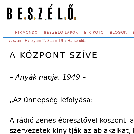
Skip to main content
SECONDARY MENU
HÍRMONDÓ
BESZÉLŐ LAPOK
E-KIKÖTŐ
BLOGOK
YOU ARE HERE:
17. szám, Évfolyam 2, Szám 19
»
Hátsó oldal
A KÖZPONT SZÍVE
– Anyák napja, 1949 –
„Az ünnepség lefolyása:
A rádió zenés ébresztővel köszönti a
szervezetek kinyitják az ablakaikat