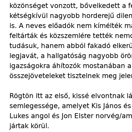
közönséget vonzott, bővelkedett a f
kétségkívül nagyobb horderejű di
is. A neves előadók nem kímélték m
feltárták és közszemlére tették nem
tudásuk, hanem abból fakadó elkerü
legjavát, a hallgatóság nagyobb ör
igazságokra áhítozók mostanában a
összejöveteleket tisztelnek meg jele
Rögtön itt az első, kissé elvontnak l
semlegessége, amelyet Kis János és
Lukes angol és Jon Elster norvég/a
jártak körül.