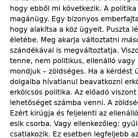
hogy ebből mi következik. A politik
magánügy. Egy bizonyos emberfajta, a
hogy alakítsa a köz ügyeit. Puszta 
életébe. Meg akarja változtatni
más
szándékával is megváltoztatja. Visz
tenne, nem politikus, ellenálló vagy
mondjuk – zöldséges. Ha a kérdést 
dolgaiba hívatlanul beavatkozni erkö
erkölcsös politika. Az előadó viszon
lehetőséget számba venni. A zöldség
Ezért kirúgja és feljelenti az ellenál
esik csorba. Vagy ellenkezőleg: gyűlö
csatlakozik. Ez esetben legfeljebb az