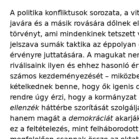
A politika konfliktusok sorozata, a vi
javára és a másik rovására dőlnek el.
törvényt, ami mindenkinek tetszett
jelszava sumák taktika az éppolyan 
érvényre juttatására. A magukat nem 
riválisaink ilyen és ehhez hasonló ér
számos kezdeményezését – miközben
kételkednek benne, hogy ők igenis 
rendre úgy érzi, hogy a kormányzat
ellenzék
háttérbe szorítását szolgál
hanem magát a
demokráciát
akarjá
ez a feltételezés, mint felháborodot