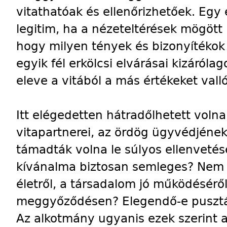
vitathatóak és ellenőrizhetőek. Egy 
legitim, ha a nézeteltérések mögött
hogy milyen tények és bizonyítékok 
egyik fél erkölcsi elvárásai kizáróla
eleve a vitából a más értékeket vall
Itt elégedetten hátradőlhetett volna
vitapartnerei, az ördög ügyvédjéne
támadták volna le súlyos ellenvetés
kívánalma biztosan semleges? Nem a
életről, a társadalom jó működéséről 
meggyőződésen? Elegendő-e pusztá
Az alkotmány ugyanis ezek szerint al