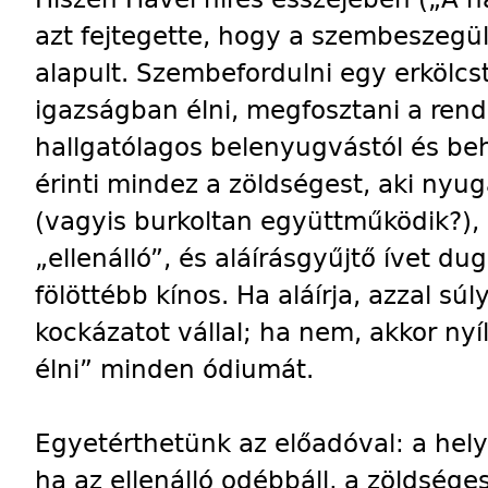
azt fejtegette, hogy a szembeszegül
alapult. Szembefordulni egy erkölcs
igazságban élni, megfosztani a rends
hallgatólagos belenyugvástól és be
érinti mindez a zöldségest, aki ny
(vagyis burkoltan együttműködik?), a
„ellenálló”, és aláírásgyűjtő ívet dug
fölöttébb kínos. Ha aláírja, azzal súl
kockázatot vállal; ha nem, akkor nyí
élni” minden ódiumát.
Egyetérthetünk az előadóval: a hely
ha az ellenálló odébbáll, a zöldség