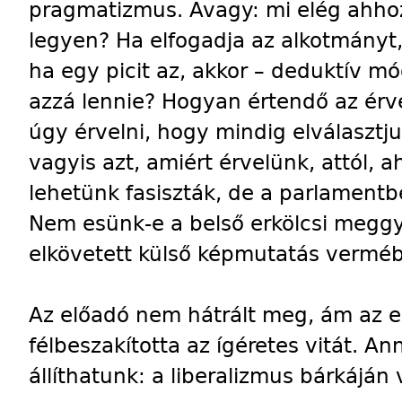
pragmatizmus. Avagy: mi elég ahhoz,
legyen? Ha elfogadja az alkotmányt, 
ha egy picit az, akkor – deduktív m
azzá lennie? Hogyan értendő az érv
úgy érvelni, hogy mindig elválaszt
vagyis azt, amiért érvelünk, attól,
lehetünk fasiszták, de a parlament
Nem esünk-e a belső erkölcsi meggy
elkövetett külső képmutatás vermé
Az előadó nem hátrált meg, ám az 
félbeszakította az ígéretes vitát. A
állíthatunk: a liberalizmus bárkáján