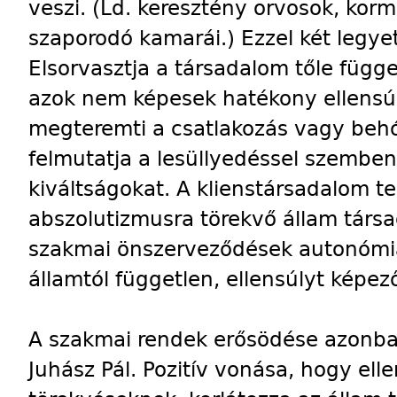
veszi. (Ld. keresztény orvosok, kor
szaporodó kamarái.) Ezzel két legye
Elsorvasztja a társadalom tőle függe
azok nem képesek hatékony ellensúly
megteremti a csatlakozás vagy behódo
felmutatja a lesüllyedéssel szembe
kiváltságokat. A klienstársadalom t
abszolutizmusra törekvő állam társad
szakmai önszerveződések autonómiá
államtól független, ellensúlyt képez
A szakmai rendek erősödése azonban
Juhász Pál. Pozitív vonása, hogy elle