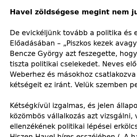
Havel zöldségese megint nem ju
De evickéljünk tovább a politika és
Előadásában – „Piszkos kezek avagy
Bencze György azt feszegette, hogy
tiszta politikai cselekedet. Neves e
Weberhez és másokhoz csatlakozva a
kétségeit ez iránt. Velük szemben p
Kétségkívül izgalmas, és jelen álla
közömbös vállalkozás azt vizsgálni
ellenzékének politikai lépései erköl
Hiszen Havel híres esszéjében („A h