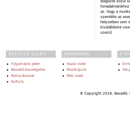
dolgozók közül s
forradalmárokhoz.
az, hogy a munk
szemlélte az es
helyzetben sem s
kívülállóként vise
szerző.
BESZÉLŐ ÚJSÁG
HÍRMONDÓ
E-K
Folyamatos jelen
Hazai vizek
Eml
Beszélő-beszélgetés
Mozduljunk
Fény
Roma-dosszié
Más vizek
Kultúra
© Copyright 2016, Beszélő. 