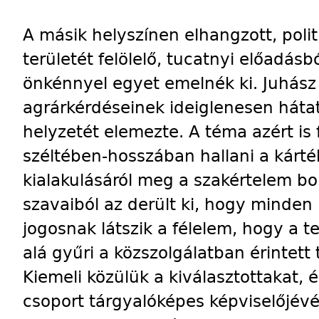
A másik helyszínen elhangzott, poli
területét felölelő, tucatnyi előadá
önkénnyel egyet emelnék ki. Juhász
agrárkérdéseinek ideiglenesen hátat
helyzetét elemezte. A téma azért is
széltében-hosszában hallani a kárt
kialakulásáról meg a szakértelem bo
szavaiból az derült ki, hogy minden
jogosnak látszik a félelem, hogy a 
alá gyűri a közszolgálatban érintett
Kiemeli közülük a kiválasztottakat, 
csoport tárgyalóképes képviselőjévé