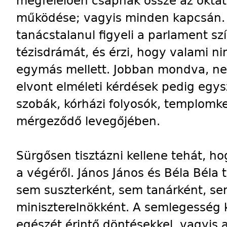
megfelelően csapnak össze az oktatá
működése; vagyis minden kapcsán.
tanácstalanul figyeli a parlament s
tézisdrámát, és érzi, hogy valami n
egymás mellett. Jobban mondva, ne
elvont elméleti kérdések pedig egys
szobák, kórházi folyosók, templomke
mérgeződő levegőjében.
Sürgősen tisztázni kellene tehát, ho
a végéről. János János és Béla Bél
sem suszterként, sem tanárként, se
miniszterelnökként. A semlegesség 
egészét érintő döntésekkel, vagyis