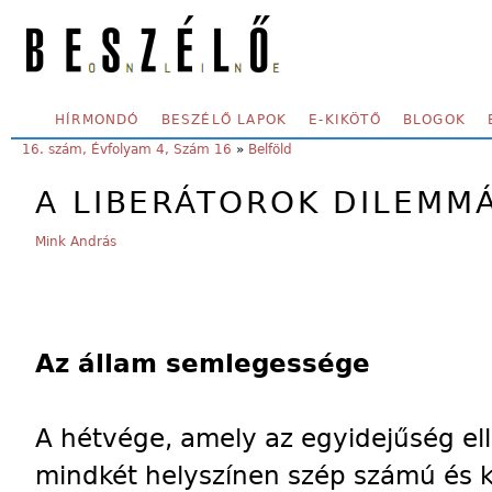
Skip to main content
SECONDARY MENU
HÍRMONDÓ
BESZÉLŐ LAPOK
E-KIKÖTŐ
BLOGOK
YOU ARE HERE:
16. szám, Évfolyam 4, Szám 16
»
Belföld
A LIBERÁTOROK DILEMMÁ
Mink András
Az állam semlegessége
A hétvége, amely az egyidejűség el
mindkét helyszínen szép számú és k