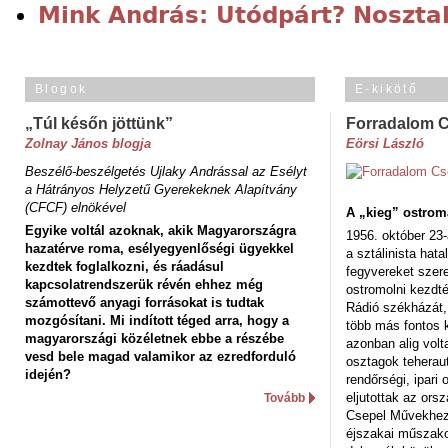
Mink András: Utódpárt? Nosztal
Blogok
E-kikötő
„Túl későn jöttünk”
Forradalom 
Zolnay János blogja
Eörsi László
Beszélő-beszélgetés Ujlaky Andrással az Esélyt
a Hátrányos Helyzetű Gyerekeknek Alapítvány
(CFCF) elnökével
A „kieg” ostrom
Egyike voltál azoknak, akik Magyarországra
1956. október 23-
hazatérve roma, esélyegyenlőségi ügyekkel
a sztálinista hat
kezdtek foglalkozni, és ráadásul
fegyvereket szere
kapcsolatrendszerük révén ehhez még
ostromolni kezdt
számottevő anyagi forrásokat is tudtak
Rádió székházát,
mozgósítani. Mi indított téged arra, hogy a
több más fontos 
magyarországi közéletnek ebbe a részébe
azonban alig volt
vesd bele magad valamikor az ezredforduló
osztagok teheraut
idején?
rendőrségi, ipar
eljutottak az ors
Tovább
Csepel Művekhez 
éjszakai műszakot