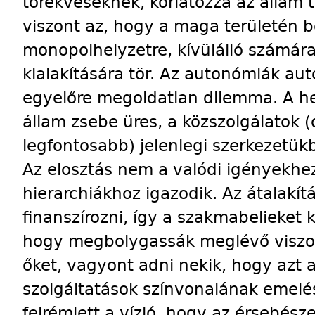
törekvéseknek, korlátozza az állam
viszont az, hogy a maga területén b
monopolhelyzetre, kívülálló számára
kialakítására tör. Az autonómiák au
egyelőre megoldatlan dilemma. A he
állam zsebe üres, a közszolgálatok 
legfontosabb) jelenlegi szerkezetük
Az elosztás nem a valódi igényekhez
hierarchiákhoz igazodik. Az átalakít
finanszírozni, így a szakmabelieket k
hogy megbolygassák meglévő viszon
őket, vagyont adni nekik, hogy azt
szolgáltatások színvonalának emelé
felrémlett a vízió, hogy az érsebés