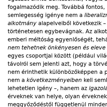
fogalmazódik meg. Továbbá fontos, 
semlegesség igénye nem a
liberal
alkotmány
alapelveiből következik –
történetesen egybevágnak. Az alko
emberi méltóság egyenlőségét, tehá
nem tehetnek önkényesen és elev
egyes csoportjai között (például vil
távolról sem jelenti azt, hogy a tö
nem érinthetik különbözőképpen a 
nem a
következményeiben
kell sem
lehetetlen igény –, hanem az
igazo
érveknek van helye, olyan érveknek
meggyőződéstől függetlenül minden