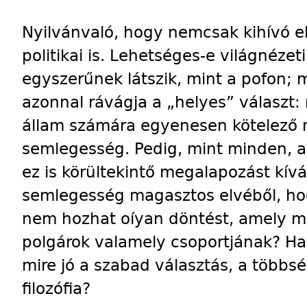
Nyilvánvaló, hogy nemcsak kihívó e
politikai is. Lehetséges-e világnéze
egyszerűnek látszik, mint a pofon; 
azonnal rávágja a „helyes” választ
állam számára egyenesen kötelező n
semlegesség. Pedig, mint minden, a
ez is körültekintő megalapozást kív
semlegesség magasztos elvéből, ho
nem hozhat oíyan döntést, amely m
polgárok valamely csoportjának? Ha
mire jó a szabad választás, a többség
filozófia?