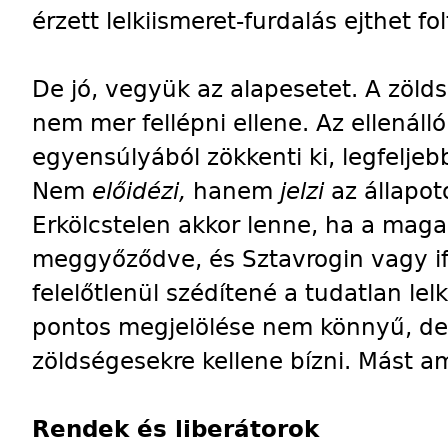
érzett lelkiismeret-furdalás ejthet f
De jó, vegyük az alapesetet. A zölds
nem mer fellépni ellene. Az ellenáll
egyensúlyából zökkenti ki, legfeljeb
Nem
előidézi,
hanem
jelzi
az állapot
Erkölcstelen akkor lenne, ha a maga
meggyőződve, és Sztavrogin vagy if
felelőtlenül szédítené a tudatlan le
pontos megjelölése nem könnyű, de
zöldségesekre kellene bízni. Mást 
Rendek és liberátorok