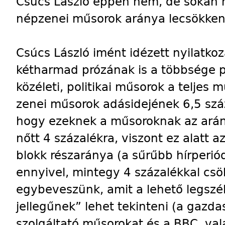
Csúcs László éppen nem, de sokan m
népzenei műsorok aránya lecsökkent
Csúcs László imént idézett nyilatkoz
kétharmad prózának is a többsége po
közéleti, politikai műsorok a teljes
zenei műsorok adásidejének 6,5 száza
hogy ezeknek a műsoroknak az arán
nőtt 4 százalékra, viszont ez alatt az
blokk részaránya (a sűrűbb hírperiód
ennyivel, mintegy 4 százalékkal cs
egybeveszünk, amit a lehető legszél
jellegűnek” lehet tekinteni (a gazda
szolgáltató műsorokat és a BBC, va