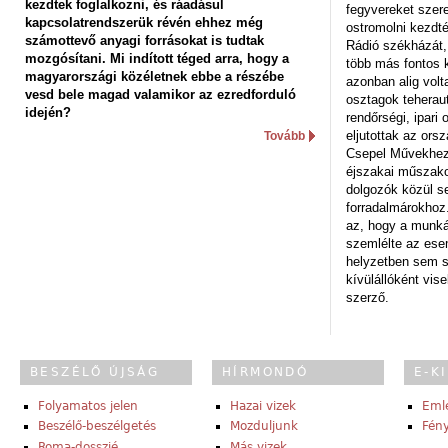
kezdtek foglalkozni, és ráadásul
fegyvereket szere
kapcsolatrendszerük révén ehhez még
ostromolni kezdt
számottevő anyagi forrásokat is tudtak
Rádió székházát,
mozgósítani. Mi indított téged arra, hogy a
több más fontos 
magyarországi közéletnek ebbe a részébe
azonban alig volt
vesd bele magad valamikor az ezredforduló
osztagok teheraut
idején?
rendőrségi, ipar
eljutottak az ors
Tovább
Csepel Művekhez 
éjszakai műszakot
dolgozók közül s
forradalmárokhoz.
az, hogy a munk
szemlélte az es
helyzetben sem s
kívülállóként vise
szerző.
BESZÉLŐ ÚJSÁG
HÍRMONDÓ
E-K
Folyamatos jelen
Hazai vizek
Eml
Beszélő-beszélgetés
Mozduljunk
Fény
Roma-dosszié
Más vizek