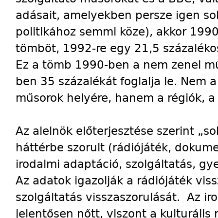
adásait, amelyekben persze igen s
politikához semmi köze), akkor 1990
tömböt, 1992-re egy 21,5 százaléko
Ez a tömb 1990-ben a nem zenei mű
ben 35 százalékát foglalja le. Nem a
műsorok helyére, hanem a régiók, a
Az alelnök előterjesztése szerint „s
háttérbe szorult (rádiójáték, doku
irodalmi adaptáció, szolgáltatás, gy
Az adatok igazolják a rádiójáték viss
szolgáltatás visszaszorulását. Az i
jelentősen nőtt, viszont a kulturáli