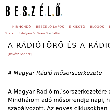
Skip to main content
SECONDARY MENU
HÍRMONDÓ
BESZÉLŐ LAPOK
E-KIKÖTŐ
BLOGOK
YOU ARE HERE:
3. szám, Évfolyam 5, Szám 3
»
Belföld
A RÁDIÓTÖRŐ ÉS A RÁDI
[Révész Sándor]
A Magyar Rádió műsorszerkezete
A Magyar Rádió műsorszerkezetére a 
Mindhárom adó műsorrendje napi, he
szabályozott. Az egyes ciklusokban 