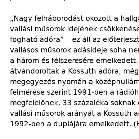
„Nagy felháborodást okozott a hallg
vallási műsorok idejének csökkenés
fogható adóra” – ez áll az előterjes
vallásos műsorok adásideje soha n
a három és félszeresére emelkedett
átvándoroltak a Kossuth adóra, még
megegyezés nyomán a középhullámú 
felmérése szerint 1991-ben a rádióh
megfelelőnek, 33 százaléka soknak 
vallási műsorok arányát a Kossuth 
1992-ben a duplájára emelkedett. (