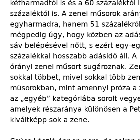
kétharmadtól is és a 60 százaléktól 
százaléktól is. A zenei műsorok ar
egyharmadra, hanem 51 százalékról
mégpedig úgy, hogy közben az adás
sáv belépésével nőtt, s ezért egy-e
százalékkal hosszabb adásidő áll. 
órányi zenei műsort sugároznak. Ze
sokkal többet, mivel sokkal több ze
műsorokban, mint amennyi próza a
az „egyéb” kategóriába sorolt veg
amelyek részaránya különösen a Pe
kiváltképp sok a zene.