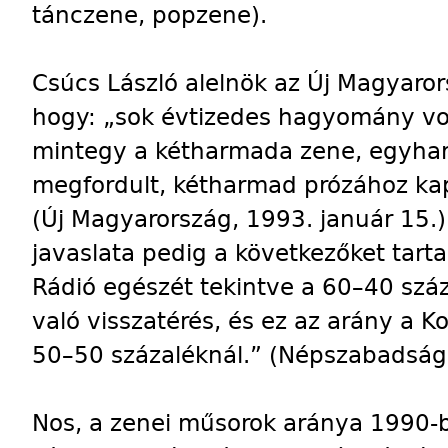
tánczene, popzene).
Csúcs László alelnök az Új Magyaror
hogy: „sok évtizedes hagyomány vo
mintegy a kétharmada zene, egyhar
megfordult, kétharmad prózához ka
(Új Magyarország, 1993. január 15.)
javaslata pedig a következőket tart
Rádió egészét tekintve a 60–40 szá
való visszatérés, és ez az arány a K
50–50 százaléknál.” (Népszabadság,
Nos, a zenei műsorok aránya 1990-b