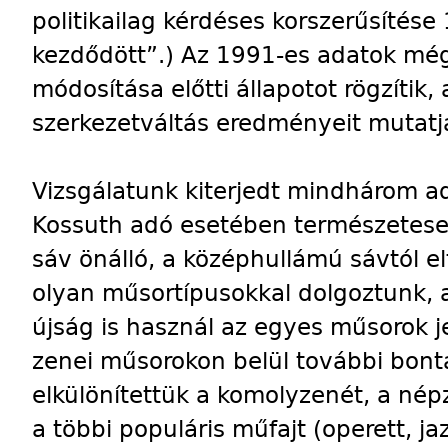
politikailag kérdéses korszerűsítés
kezdődött”.) Az 1991-es adatok még
módosítása előtti állapotot rögzítik
szerkezetváltás eredményeit mutatj
Vizsgálatunk kiterjedt mindhárom adó
Kossuth adó esetében természetese
sáv önálló, a középhullámú sávtól el
olyan műsortípusokkal dolgoztunk, 
újság is használ az egyes műsorok 
zenei műsorokon belül további bont
elkülönítettük a komolyzenét, a nép
a többi populáris műfajt (operett, ja