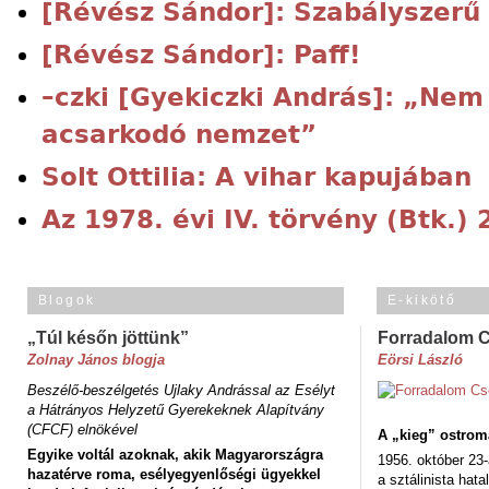
[Révész Sándor]: Szabályszerű
[Révész Sándor]: Paff!
–czki [Gyekiczki András]: „Nem
acsarkodó nemzet”
Solt Ottilia: A vihar kapujában
Az 1978. évi IV. törvény (Btk.)
Blogok
E-kikötő
„Túl későn jöttünk”
Forradalom 
Zolnay János blogja
Eörsi László
Beszélő-beszélgetés Ujlaky Andrással az Esélyt
a Hátrányos Helyzetű Gyerekeknek Alapítvány
(CFCF) elnökével
A „kieg” ostrom
Egyike voltál azoknak, akik Magyarországra
1956. október 23-
hazatérve roma, esélyegyenlőségi ügyekkel
a sztálinista hat