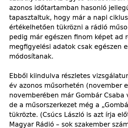
azonos időtartamban hasonló jelleg
tapasztaltuk, hogy már a napi ciklus
értékelhetően tükrözni a rádió műsors
pedig már egészen finom képet ad r
megfigyelési adatok csak egészen 
módosítanak.
Ebből kiindulva részletes vizsgála
év azonos műsorhetén (november el
novemberében már Gombár Csaba vo
de a műsorszerkezet még a „Gombár-
tükrözte. (Csúcs László is azt írja e
Magyar Rádió – sok szakember szám