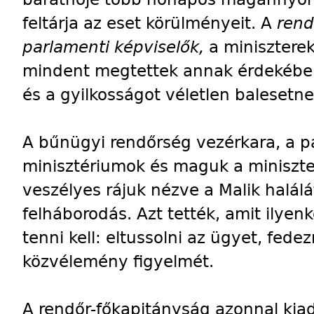
feltárja az eset körülményeit. A
rend
parlamenti képviselők,
a miniszterek
mindent megtettek annak érdekéb
és a gyilkosságot véletlen balesetne
A bűnügyi rendőrség vezérkara, a pár
minisztériumok és maguk a miniszter
veszélyes rájuk nézve a Malik halál
felháborodás. Azt tették, amit ilyenk
tenni kell: eltussolni az ügyet, fedez
közvélemény figyelmét.
A rendőr-főkapitányság azonnal kiad