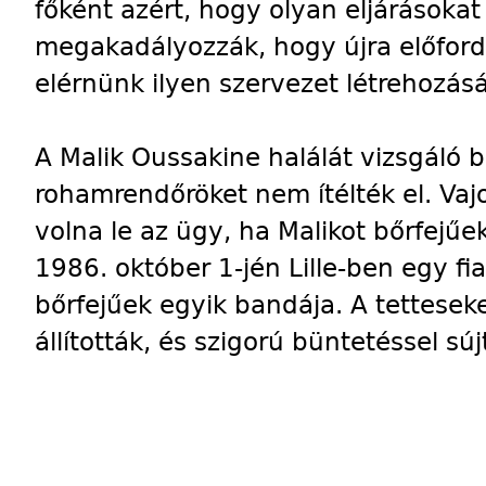
főként azért, hogy olyan eljárásoka
megakadályozzák, hogy újra előford
elérnünk ilyen szervezet létrehozásá
A Malik Oussakine halálát vizsgáló b
rohamrendőröket nem ítélték el. Vajo
volna le az ügy, ha Malikot bőrfejű
1986. október 1-jén Lille-ben egy f
bőrfejűek egyik bandája. A tetteseke
állították, és szigorú büntetéssel súj