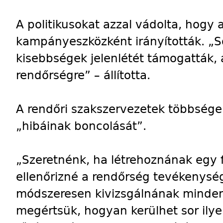
A politikusokat azzal vádolta, hogy 
kampányeszközként irányították. „S
kisebbségek jelenlétét támogatták,
rendőrségre” – állította.
A rendőri szakszervezetek többsége 
„hibáinak boncolását”.
„Szeretnénk, ha létrehoznának egy 
ellenőrizné a rendőrség tevékenysé
módszeresen kivizsgálnának minden 
megértsük, hogyan kerülhet sor ily