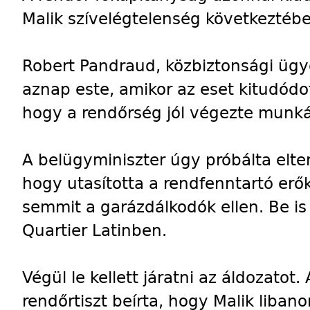
Malik szívelégtelenség következtéb
Robert Pandraud, közbiztonsági ügy
aznap este, amikor az eset kitudódot
hogy a rendőrség jól végezte munká
A belügyminiszter úgy próbálta elte
hogy utasította a rendfenntartó erő
semmit a garázdálkodók ellen. Be is
Quartier Latinben.
Végül le kellett járatni az áldozatot
rendőrtiszt beírta, hogy Malik libano