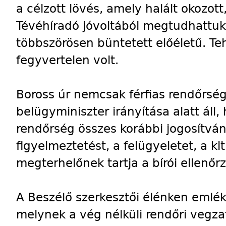
a célzott lövés, amely halált okozott
Tévéhíradó jóvoltából megtudhattuk
többszörösen büntetett előéletű. Te
fegyvertelen volt.
Boross úr nemcsak férfias rendőrség
belügyminiszter irányítása alatt áll
rendőrség összes korábbi jogosítván
figyelmeztetést, a felügyeletet, a kiti
megterhelőnek tartja a bírói ellenőrz
A Beszélő szerkesztői élénken emlék
melynek a vég nélküli rendőri vegzat