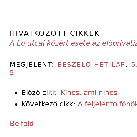
HIVATKOZOTT CIKKEK
A Ló utcai közért esete az előprivati
MEGJELENT:
BESZÉLŐ HETILAP
,
5
5
Előző cikk:
Kincs, ami nincs
Következő cikk:
A feljelentő főn
Belföld