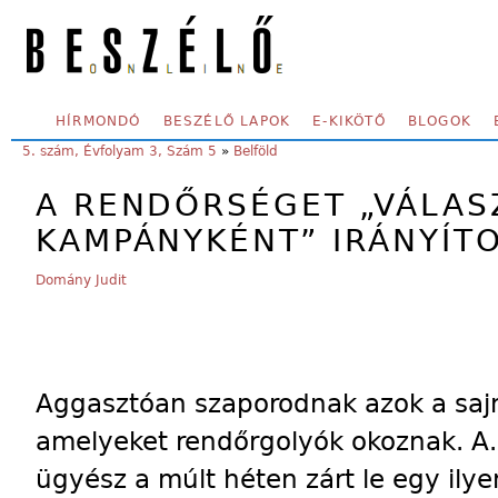
Skip to main content
SECONDARY MENU
HÍRMONDÓ
BESZÉLŐ LAPOK
E-KIKÖTŐ
BLOGOK
YOU ARE HERE:
5. szám, Évfolyam 3, Szám 5
»
Belföld
A RENDŐRSÉGET „VÁLAS
KAMPÁNYKÉNT” IRÁNYÍT
Domány Judit
Aggasztóan szaporodnak azok a sajn
amelyeket rendőrgolyók okoznak. A.
ügyész a múlt héten zárt le egy ily