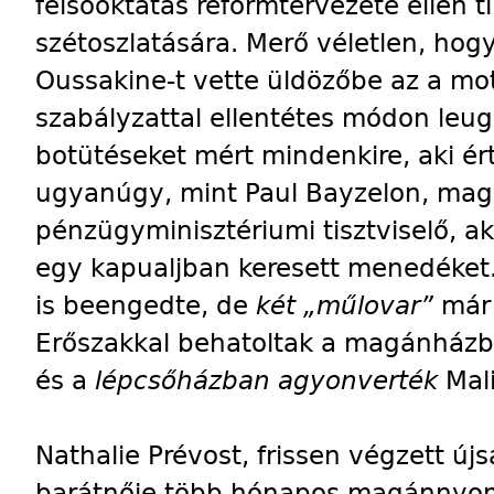
felsőoktatás reformtervezete ellen t
szétoszlatására. Merő véletlen, hog
Oussakine-t vette üldözőbe az a mot
szabályzattal ellentétes módon leug
botütéseket mért mindenkire, aki ért.
ugyanúgy, mint Paul Bayzelon, mag
pénzügyminisztériumi tisztviselő, ak
egy kapualjban keresett menedéket. 
is beengedte, de
két „műlovar”
már
Erőszakkal behatoltak a magánházba –
és a
lépcsőházban agyonverték
Mali
Nathalie Prévost, frissen végzett új
barátnője több hónapos magánnyomo