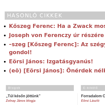
HASONLÓ CIKKEK
Kőszeg Ferenc: Ha a Zwack mo
Joseph von Ferenczy úr részére
–szeg [Kőszeg Ferenc]: Az szégy
gondol!
Eörsi János: Izgatásgyanús!
(eö) [Eörsi János]: Önérdek nél
Blogok
E-kikötő
„Túl későn jöttünk”
Forradalom 
Zolnay János blogja
Eörsi László