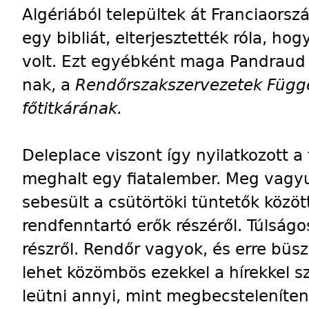
Algériából települtek át Franciaorszá
egy bibliát, elterjesztették róla, hog
volt. Ezt egyébként maga Pandraud
nak, a
Rendőrszakszervezetek Függ
főtitkárának.
Deleplace viszont így nyilatkozott a 
meghalt egy fiatalember. Meg vagy
sebesült a csütörtöki tüntetők közöt
rendfenntartó erők részéről. Túlság
részről. Rendőr vagyok, és erre büs
lehet közömbös ezekkel a hírekkel 
leütni annyi, mint megbecsteleníte