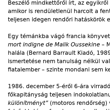
Beszélő mindkettőről írt, az egyikr
amikor is rendületlenül harcolt a fen
teljesen idegen rendőri hatáskörök e
Egy témánkba vágó francia könyvet 
mort indigne de Malik Oussekine –
M
halála (Bernard Barrault Kiadó, 1989
ismertetése nem tanulság nélkül val
fiatalember – szinte mondani sem kel
1986. december 5-éről 6-ára virradó 
főkapitányság teljesen indokolatlan
különítményt”
(motoros rendőrség) 