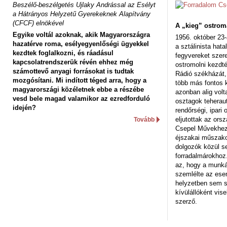
Beszélő-beszélgetés Ujlaky Andrással az Esélyt
a Hátrányos Helyzetű Gyerekeknek Alapítvány
(CFCF) elnökével
A „kieg” ostrom
Egyike voltál azoknak, akik Magyarországra
1956. október 23-
hazatérve roma, esélyegyenlőségi ügyekkel
a sztálinista hat
kezdtek foglalkozni, és ráadásul
fegyvereket szere
kapcsolatrendszerük révén ehhez még
ostromolni kezdt
számottevő anyagi forrásokat is tudtak
Rádió székházát,
mozgósítani. Mi indított téged arra, hogy a
több más fontos 
magyarországi közéletnek ebbe a részébe
azonban alig volt
vesd bele magad valamikor az ezredforduló
osztagok teheraut
idején?
rendőrségi, ipar
eljutottak az ors
Tovább
Csepel Művekhez 
éjszakai műszakot
dolgozók közül s
forradalmárokhoz.
az, hogy a munk
szemlélte az es
helyzetben sem s
kívülállóként vise
szerző.