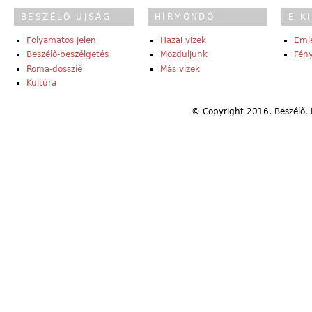
BESZÉLŐ ÚJSÁG
HÍRMONDÓ
E-K
Folyamatos jelen
Hazai vizek
Eml
Beszélő-beszélgetés
Mozduljunk
Fény
Roma-dosszié
Más vizek
Kultúra
© Copyright 2016, Beszélő. 