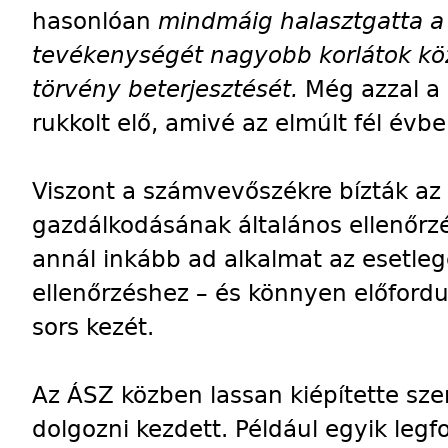
hasonlóan
mindmáig halasztgatta a
tevékenységét nagyobb korlátok köz
törvény beterjesztését.
Még azzal a 
rukkolt elő, amivé az elmúlt fél évbe
Viszont a számvevőszékre bízták az
gazdálkodásának általános ellenőrzés
annál inkább ad alkalmat az esetleg
ellenőrzéshez – és könnyen előfordul
sors kezét.
Az ÁSZ közben lassan kiépítette sz
dolgozni kezdett. Például egyik leg