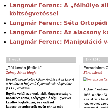
Langmár Ferenc: A „félhülye ál
költségvetéssel
Langmár Ferenc: Séta Ortopéd
Langmár Ferenc: Az alacsony 
Langmár Ferenc: Manipuláció v
Blogok
E-kikötő
„Túl későn jöttünk”
Forradalom 
Zolnay János blogja
Eörsi László
Beszélő-beszélgetés Ujlaky Andrással az Esélyt
a Hátrányos Helyzetű Gyerekeknek Alapítvány
(CFCF) elnökével
A „kieg” ostrom
Egyike voltál azoknak, akik Magyarországra
1956. október 23-
hazatérve roma, esélyegyenlőségi ügyekkel
a sztálinista hat
kezdtek foglalkozni, és ráadásul
fegyvereket szere
kapcsolatrendszerük révén ehhez még
ostromolni kezdt