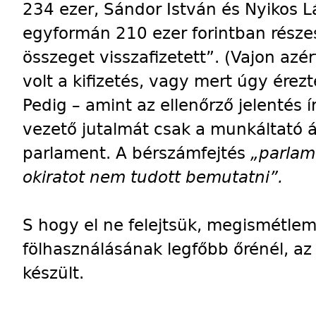
234 ezer, Sándor István és Nyikos L
egyformán 210 ezer forintban része
összeget visszafizetett”. (Vajon azé
volt a kifizetés, vagy mert úgy ére
Pedig – amint az ellenőrző jelentés í
vezető jutalmát csak a munkáltató á
parlament. A bérszámfejtés
„parlam
okiratot nem tudott bemutatni”.
S hogy el ne felejtsük, megismétlem
fölhasználásának legfőbb őrénél, a
készült.