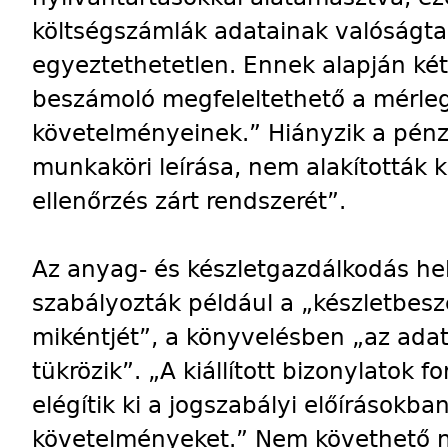
költségszámlák adatainak valóságta
egyeztethetetlen. Ennek alapján két
beszámoló megfeleltethető a mérle
követelményeinek.” Hiányzik a pénz
munkaköri leírása, nem alakították 
ellenőrzés zárt rendszerét”.
Az anyag- és készletgazdálkodás he
szabályozták például a „készletbesz
mikéntjét”, a könyvelésben „az ada
tükrözik”. „A kiállított bizonylatok 
elégítik ki a jogszabályi előírások
követelményeket.” Nem követhető n