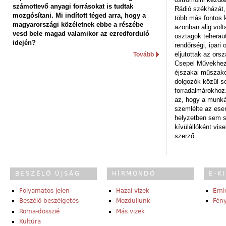
számottevő anyagi forrásokat is tudtak
Rádió székházát,
mozgósítani. Mi indított téged arra, hogy a
több más fontos 
magyarországi közéletnek ebbe a részébe
azonban alig volt
vesd bele magad valamikor az ezredforduló
osztagok teheraut
idején?
rendőrségi, ipar
eljutottak az ors
Tovább
Csepel Művekhez 
éjszakai műszakot
dolgozók közül s
forradalmárokhoz.
az, hogy a munk
szemlélte az es
helyzetben sem s
kívülállóként vise
szerző.
BESZÉLŐ ÚJSÁG
HÍRMONDÓ
E-K
Folyamatos jelen
Hazai vizek
Eml
Beszélő-beszélgetés
Mozduljunk
Fény
Roma-dosszié
Más vizek
Kultúra