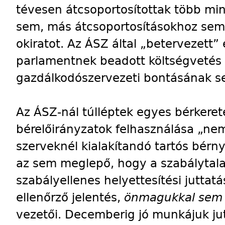
tévesen átcsoportosítottak több mint
sem, más átcsoportosításokhoz sem s
okiratot. Az ÁSZ által „betervezett”
parlamentnek beadott költségvetés f
gazdálkodószervezeti bontásának s
Az ÁSZ-nál túlléptek egyes bérkerete
bérelőirányzatok felhasználása „nem
szerveknél kialakítandó tartós bérny
az sem meglepő, hogy a szabálytala
szabályellenes helyettesítési juttatá
ellenőrző jelentés,
önmagukkal sem 
vezetői. Decemberig jó munkájuk j