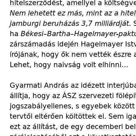
hitelszerződést, amellyel a költségve
Nem lehetett ez más, mint az a hit
jamburgi beruházás 3,7 milliárdját.
ha
Békesi–Bartha–Hagelmayer-pak
zárszámadás idején Hagelmayer Ist
írójának, hogy ők nem vették észre a
Lehet, hogy naivság volt elhinni…
Gyarmati András az idézett interjúb
állítja, hogy az ÁSZ szervezeti fölé
jogszabályellenes, s egyebek között 
tervtől eltérően költöttek el. Sem i
ezt az állítást, de egy decemberi b