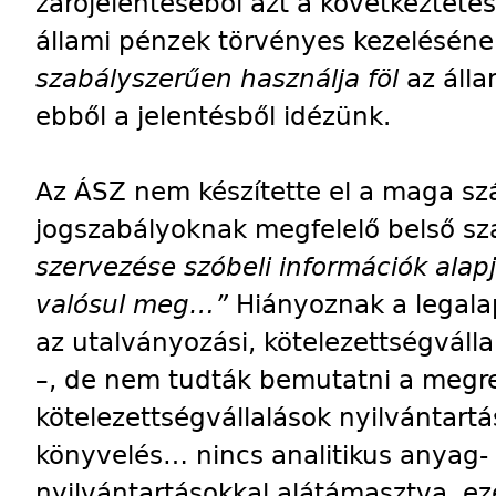
zárójelentéséből azt a következtetés
állami pénzek törvényes kezeléséne
szabályszerűen használja föl
az áll
ebből a jelentésből idézünk.
Az ÁSZ nem készítette el a maga sz
jogszabályoknak megfelelő belső sz
szervezése szóbeli információk ala
valósul meg…”
Hiányoznak a legala
az utalványozási, kötelezettségvállal
–, de nem tudták bemutatni a megr
kötelezettségvállalások nyilvántart
könyvelés… nincs analitikus anyag-
nyilvántartásokkal alátámasztva, ez