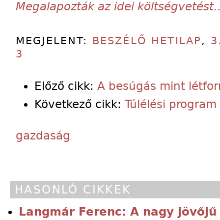
Megalapozták az idei költségvetést
MEGJELENT:
BESZÉLŐ HETILAP
,
3
3
Előző cikk:
A besúgás mint létfo
Következő cikk:
Túlélési program
gazdaság
HASONLÓ CIKKEK
Langmár Ferenc: A nagy jövőjű