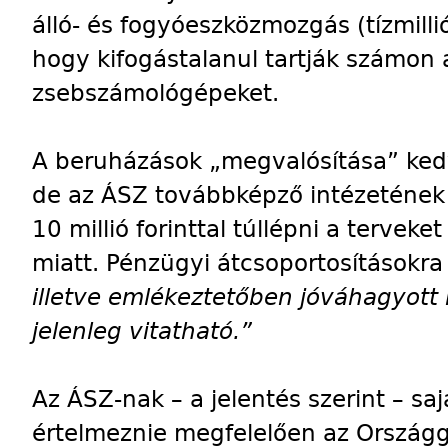
álló- és fogyóeszközmozgás (tízmillió
hogy kifogástalanul tartják számon a
zsebszámológépeket.
A beruházások „megvalósítása” kedv
de az ÁSZ továbbképző intézetének b
10 millió forinttal túllépni a terveke
miatt. Pénzügyi átcsoportosításokra 
illetve emlékeztetőben jóváhagyot
jelenleg vitatható.”
Az ÁSZ-nak – a jelentés szerint – sa
értelmeznie megfelelően az Országg