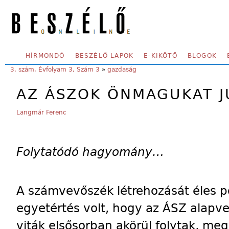
Skip to main content
SECONDARY MENU
HÍRMONDÓ
BESZÉLŐ LAPOK
E-KIKÖTŐ
BLOGOK
YOU ARE HERE:
3. szám, Évfolyam 3, Szám 3
»
gazdaság
AZ ÁSZOK ÖNMAGUKAT J
Langmár Ferenc
Folytatódó hagyomány…
A számvevőszék létrehozását éles 
egyetértés volt, hogy az ÁSZ alapv
viták elsősorban akörül folytak, m