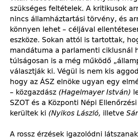
szükséges feltételek. A kritikusok a
nincs államháztartási törvény, és a
könnyen lehet – céljával ellentétese
eszköze. Sokan attól is tartottak, h
mandátuma a parlamenti ciklusnál h
túlságosan is a még működő „állampá
választják ki. Végül is nem kis agg
hogy az ÁSZ elnöke ugyan egy elmél
– közgazdász
(Hagelmayer István)
l
SZOT és a Központi Népi Ellenőrzési
kerültek ki
(Nyikos László,
illetve
Sán
A rossz érzések igazolódni látszana