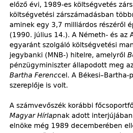
előző évi, 1989-es költségvetés zá
költségvetési zárszámadásban többmi
aminek egy 3,7 milliárdos részéről 
(1990. július 14.). A Németh- és az 
egyaránt szolgáló költségvetési ma
jegybanki (MNB-) hitelre, amelyről
B
pénzügyminiszter állapodott meg az
Bartha Ferenc
cel. A Békesi–Bartha
szereplője is volt.
A számvevőszék korábbi főcsoportf
Magyar
Hírlap
nak adott interjújába
elnöke még 1989 decemberében ell