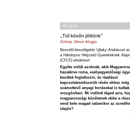
Blogok
„Túl későn jöttünk”
Zolnay János blogja
Beszélő-beszélgetés Ujlaky Andrással az
a Hátrányos Helyzetű Gyerekeknek Alapí
(CFCF) elnökével
Egyike voltál azoknak, akik Magyarors
hazatérve roma, esélyegyenlőségi ügy
kezdtek foglalkozni, és ráadásul
kapcsolatrendszerük révén ehhez még
számottevő anyagi forrásokat is tudtak
mozgósítani. Mi indított téged arra, ho
magyarországi közéletnek ebbe a rész
vesd bele magad valamikor az ezredfo
idején?