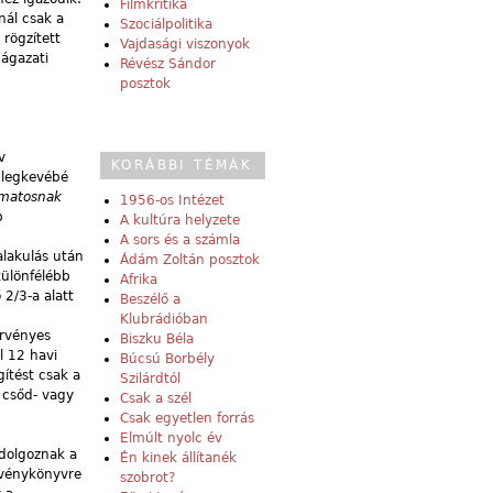
Filmkritika
nál csak a
Szociálpolitika
rögzített
Vajdasági viszonyok
ágazati
Révész Sándor
posztok
v
KORÁBBI TÉMÁK
a legkevébé
amatosnak
1956-os Intézet
b
A kultúra helyzete
A sors és a számla
alakulás után
Ádám Zoltán posztok
különfélébb
Afrika
 2/3-a alatt
Beszélő a
Klubrádióban
örvényes
Biszku Béla
l 12 havi
Búcsú Borbély
gítést csak a
Szilárdtól
s csőd- vagy
Csak a szél
Csak egyetlen forrás
Elmúlt nyolc év
dolgoznak a
Én kinek állítanék
örvénykönyvre
szobrot?