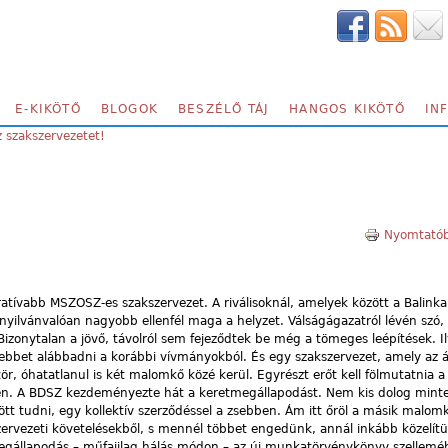
E-KIKÖTŐ
BLOGOK
BESZÉLŐ TÁJ
HANGOS KIKÖTŐ
IN
z szakszervezetet!
Nyomtatób
tívabb MSZOSZ-es szakszervezet. A riválisoknál, amelyek között a Balinka
 nyilvánvalóan nagyobb ellenfél maga a helyzet. Válságágazatról lévén sz
izonytalan a jövő, távolról sem fejeződtek be még a tömeges leépítések. 
sebbet alábbadni a korábbi vívmányokból. És egy szakszervezet, amely az á
ör, óhatatlanul is két malomkő közé kerül. Egyrészt erőt kell fölmutatnia a
en. A BDSZ kezdeményezte hát a keretmegállapodást. Nem kis dolog mint
 tudni, egy kollektív szerződéssel a zsebben. Ám itt őröl a másik malomk
zervezeti követelésekből, s mennél többet engedünk, annál inkább közelítü
megállapodás – műfajilag hálás módon – az új munkatörvénykönyv szelleméh