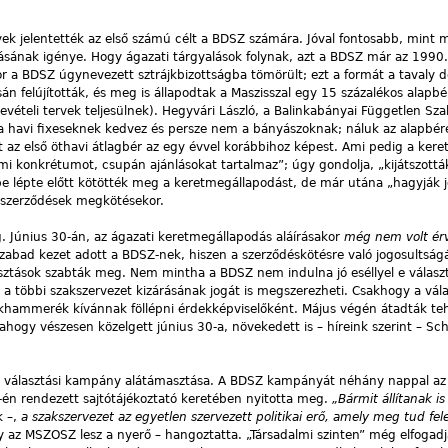
ek jelentették az első számú célt a BDSZ számára. Jóval fontosabb, mint 
tásának igénye. Hogy ágazati
tárgyalások folynak, azt a BDSZ már az 1990.
kkor a BDSZ úgynevezett sztrájkbizottságba tömörült; ezt a formát a tavaly
n felújították, és meg is állapodtak a Maszisszal egy 15 százalékos alap
rbevételi tervek teljesülnek). Hegyvári László, a Balinkabányai Független Sz
 a havi fixeseknek kedvez és persze nem a bányászoknak; náluk az alapbé
 az első öthavi átlagbér az egy évvel korábbihoz képest. Ami pedig a keret
emmi konkrétumot, csupán ajánlásokat tartalmaz”; úgy gondolja, „kijátszottá
 lépte előtt kötötték meg a keretmegállapodást, de már utána „hagyják j
tív szerződések megkötésekor.
. Június 30-án, az ágazati
keretmegállapodás aláírásakor
még nem volt é
szabad kezet adott a BDSZ-nek, hiszen a szerződéskötésre való jogosults
asztások szabták meg. Nem mintha a BDSZ nem indulna jó eséllyel e válasz
 a többi szakszervezet kizárásának jogát is megszerezheti. Csakhogy a vál
alkhammerék kívánnak föllépni érdekképviselőként. Május végén átadták te
ahogy vészesen közelgett június 30-a, növekedett is – híreink szerint – 
 a választási kampány alátámasztása. A BDSZ kampányát néhány nappal 
 7-én rendezett sajtótájékoztató keretében nyitotta meg.
„Bármit állítanak is
 –,
a szakszervezet az egyetlen szervezett politikai erő, amely meg tud fele
y az MSZOSZ lesz a nyerő – hangoztatta. „Társadalmi szinten” még elfogadj