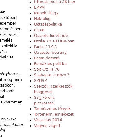
Liberalizmus a 3K-ban
LMPM
már
Menekültügy
 októberi
Nekrológ
 decemberi
Oktatáspolitika
béremelésben
op-ed
akszervezet
Összetorlódott idő
remelés
Ottilia 70 a FUGA-ban
 kollektív
Párizs 11/13
k” a
Quaestor-botrány
óvá” az
Roma-dosszié
Romák és politika
Solt Ottilia 70
rvényben
az
Szabad-e zsidózni?
ágát még nem
SZDSZ
tásokon;
Szerzők, szerkesztők,
asztások
bloggerek
hát
Szijj Ferenc
Schalkhammer
piszkozatai
Természetes fények
Történelmi emlékezet
az MSZOSZ
Választás 2014
 a politikusok
Vegyes vágott
lni
a