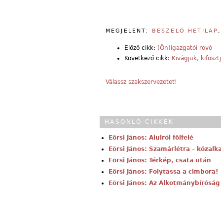
MEGJELENT:
BESZÉLŐ HETILAP
Előző cikk:
(Ön)igazgatói rovó
Következő cikk:
Kivágjuk, kifosztj
Válassz szakszervezetet!
HASONLÓ CIKKEK
Eörsi János: Alulról fölfelé
Eörsi János: Szamárlétra – közal
Eörsi János: Térkép, csata után
Eörsi János: Folytassa a cimbora!
Eörsi János: Az Alkotmánybíróság