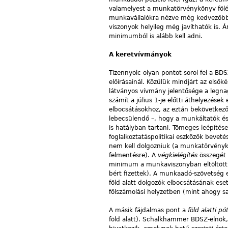
valamelyest a munkatörvénykönyv fölé 
munkavállalókra nézve még kedvezőbb 
viszonyok helyileg még javíthatók is.
minimumból is alább kell adni.
A keretvívmányok
Tizennyolc olyan pontot sorol fel a B
előírásainál. Közülük mindjárt az első
látványos vívmány jelentősége a legn
számít a július 1-je előtti áthelyezés
elbocsátásokhoz, az eztán bekövetkező
lebecsülendő –, hogy a munkáltatók és 
is hatályban tartani. Tömeges leépítése
foglalkoztatáspolitikai eszközök bevet
nem kell dolgozniuk (a munkatörvénykö
felmentésre). A
végkielégítés
összegét
minimum a munkaviszonyban eltöltött 
bért fizettek). A munkaadó-szövetség el
föld alatt dolgozók elbocsátásának eset
fölszámolási helyzetben (mint ahogy sa
A másik fájdalmas pont a
föld alatti 
föld alatt). Schalkhammer BDSZ-elnök, 