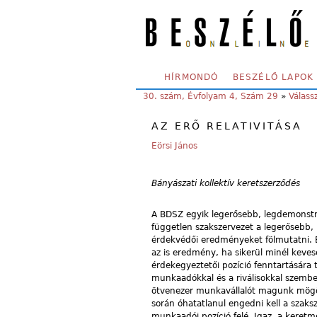
Skip to main content
SECONDARY MENU
HÍRMONDÓ
BESZÉLŐ LAPOK
YOU ARE HERE:
30. szám, Évfolyam 4, Szám 29
»
Válass
AZ ERŐ RELATIVITÁSA
Eörsi János
Bányászati kollektív keretszerződés
A BDSZ egyik legerősebb, legdemonstra
független szakszervezet a legerősebb,
érdekvédői eredményeket fölmutatni. B
az is eredmény, ha sikerül minél keve
érdekegyeztetői pozíció fenntartására t
munkaadókkal és a riválisokkal szemb
ötvenezer munkavállalót magunk mögött
során óhatatlanul engedni kell a szaks
munkaadói pozíció felé. Igaz, a keret