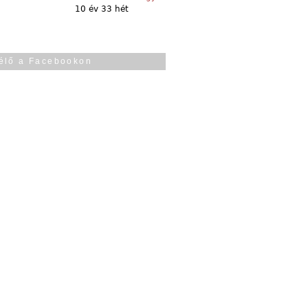
10 év 33 hét
élő a Facebookon