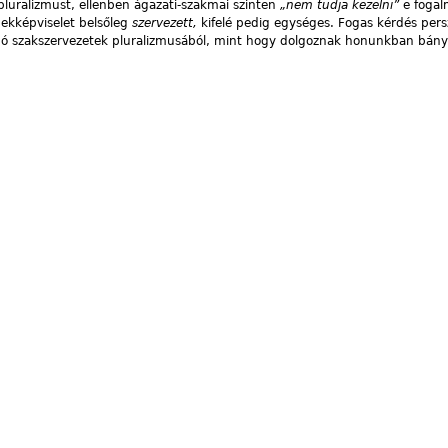
luralizmust, ellenben ágazati-szakmai szinten
„nem tudja kezelni”
e fogal
ekképviselet belsőleg
szervezett,
kifelé pedig egységes. Fogas kérdés per
dó szakszervezetek pluralizmusából, mint hogy dolgoznak honunkban bány