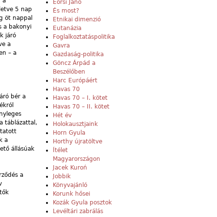
 a
Eörsi Janó
letve 5 nap
És most?
g öt nappal
Etnikai dimenzió
s a bakonyi
Eutanázia
k járó
Foglalkoztatáspolitika
ve a
Gavra
en – a
Gazdaság-politika
Göncz Árpád a
Beszélőben
Harc Európáért
Havas 70
áró bér a
Havas 70 – I. kötet
ékról
Havas 70 – II. kötet
ényleges
Hét év
a táblázattal,
Holokausztjaink
tatott
Horn Gyula
k a
Horthy újratöltve
ető állásúak
Ítélet
Magyarországon
Jacek Kuroń
erződés a
Jobbik
v
Könyvajánló
tők
Korunk hősei
Kozák Gyula posztok
Levéltári zabrálás