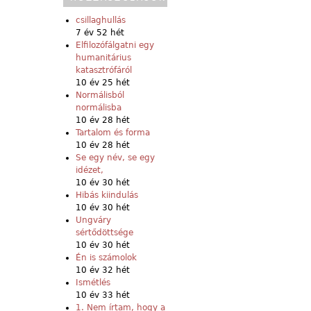
csillaghullás
7 év 52 hét
Elfilozófálgatni egy
humanitárius
katasztrófáról
10 év 25 hét
Normálisból
normálisba
10 év 28 hét
Tartalom és forma
10 év 28 hét
Se egy név, se egy
idézet,
10 év 30 hét
Hibás kiindulás
10 év 30 hét
Ungváry
sértődöttsége
10 év 30 hét
Én is számolok
10 év 32 hét
Ismétlés
10 év 33 hét
1. Nem írtam, hogy a