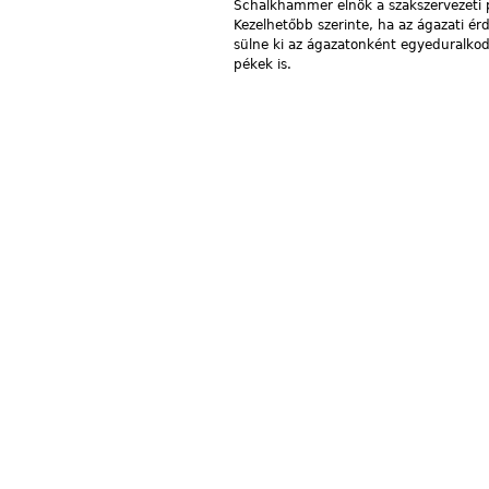
Schalkhammer elnök a szakszervezeti p
Kezelhetőbb szerinte, ha az ágazati
érd
sülne ki az ágazatonként egyeduralko
pékek is.