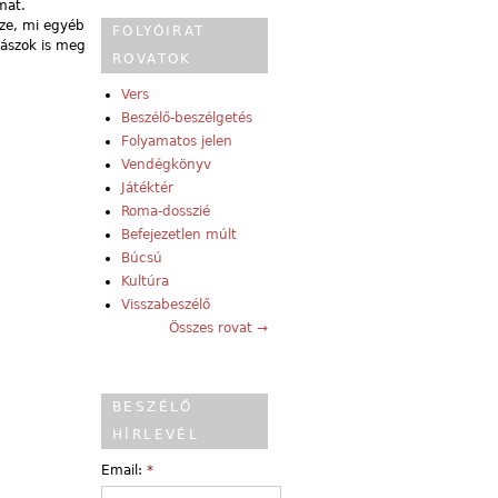
mat.
sze, mi egyéb
FOLYÓIRAT
ászok is meg
ROVATOK
Vers
Beszélő-beszélgetés
Folyamatos jelen
Vendégkönyv
Játéktér
Roma-dosszié
Befejezetlen múlt
Búcsú
Kultúra
Visszabeszélő
Összes rovat →
BESZÉLŐ
HÍRLEVÉL
Email:
*