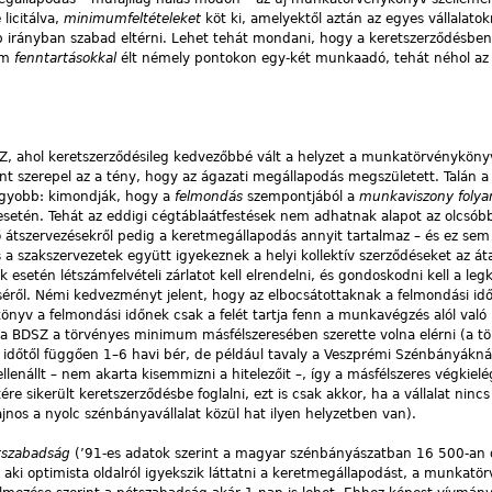
licitálva,
minimumfeltételeket
köt ki, amelyektől aztán az egyes vállalatok
irányban szabad eltérni. Lehet tehát mondani, hogy a keretszerződésben 
 Ám
fenntartásokkal
élt némely pontokon egy-két munkaadó, tehát néhol az 
DSZ, ahol keretszerződésileg kedvezőbbé vált a helyzet a munkatörvényköny
ként szerepel az a tény, hogy az ágazati megállapodás megszületett. Talán 
agyobb: kimondják, hogy a
felmondás
szempontjából a
munkaviszony foly
ek esetén. Tehát az eddigi cégtáblaátfestések nem adhatnak alapot az olcsób
 átszervezésekről pedig a keretmegállapodás annyit tartalmaz – és ez sem
a szakszervezetek együtt igyekeznek a helyi kollektív szerződéseket az át
k esetén létszámfelvételi zárlatot kell elrendelni, és gondoskodni kell a leg
éséről. Némi kedvezményt jelent, hogy az elbocsátottaknak a felmondási idő
nyv a felmondási időnek csak a felét tartja fenn a munkavégzés alól való
 a BDSZ a törvényes minimum másfélszeresében szerette volna elérni (a t
időtől függően 1–6 havi bér, de például tavaly a Veszprémi Szénbányákná
lenállt – nem akarta kisemmizni a hitelezőit –, így a másfélszeres végkielé
ére sikerült keretszerződésbe foglalni, ezt is csak akkor, ha a vállalat ninc
jnos a nyolc szénbányavállalat közül hat ilyen helyzetben van).
pótszabadság
(’91-es adatok szerint a magyar szénbányászatban 16 500-an 
aki optimista oldalról igyekszik láttatni a keretmegállapodást, a munkat