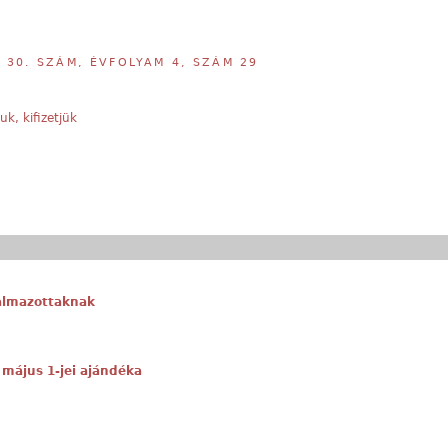
,
30. SZÁM, ÉVFOLYAM 4, SZÁM 29
uk, kifizetjük
kalmazottaknak
 május 1-jei ajándéka