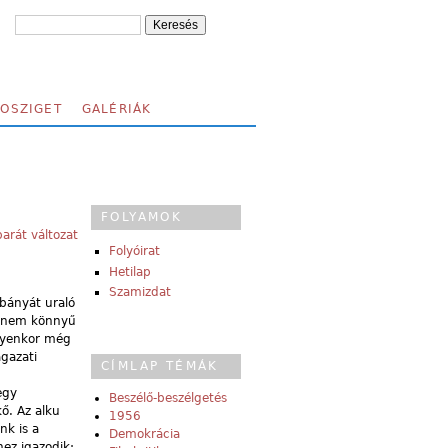
FOSZIGET
GALÉRIÁK
FOLYAMOK
arát változat
Folyóirat
Hetilap
Szamizdat
bányát uraló
ó, nem könnyű
Ilyenkor még
gazati
CÍMLAP TÉMÁK
egy
Beszélő-beszélgetés
ő. Az alku
1956
nk is a
Demokrácia
ez igazodik: