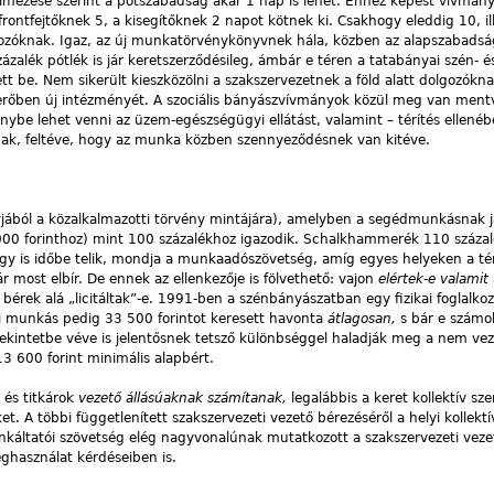
elmezése szerint a pótszabadság akár 1 nap is lehet. Ehhez képest vívmány
rontfejtőknek 5, a kisegítőknek 2 napot kötnek ki. Csakhogy eleddig 10, il
gozóknak. Igaz, az új munkatörvénykönyvnek hála, közben az alapszabadsá
ázalék pótlék is jár keretszerződésileg, ámbár e téren a tatabányai szén- é
ett be. Nem sikerült kieszközölni a szakszervezetnek a föld alatt dolgozókna
rőben új intézményét. A szociális bányászvívmányok közül meg van ment
nybe lehet venni az üzem-egészségügyi ellátást, valamint – térítés ellenéb
ak, feltéve, hogy az munka közben szennyeződésnek van kitéve.
yjából a közalkalmazotti törvény mintájára), amelyben a segédmunkásnak j
000 forinthoz) mint 100 százalékhoz igazodik. Schalkhammerék 110 százal
 így is időbe telik, mondja a munkaadószövetség, amíg egyes helyeken a t
r most elbír. De ennek az ellenkezője is fölvethető: vajon
elértek-e valamit
rek alá „licitáltak”-e. 1991-ben a szénbányászatban egy fizikai foglalkoz
mi munkás pedig 33 500 forintot keresett havonta
átlagosan,
s bár e számo
tekintetbe véve is jelentősnek tetsző különbséggel haladják meg a nem vez
 600 forint minimális alapbért.
 és titkárok
vezető állásúaknak számítanak,
legalábbis a keret kollektív sz
et. A többi függetlenített szakszervezeti vezető bérezéséről a helyi kollektí
nkáltatói szövetség elég nagyvonalúnak mutatkozott a szakszervezeti veze
ghasználat kérdéseiben is.