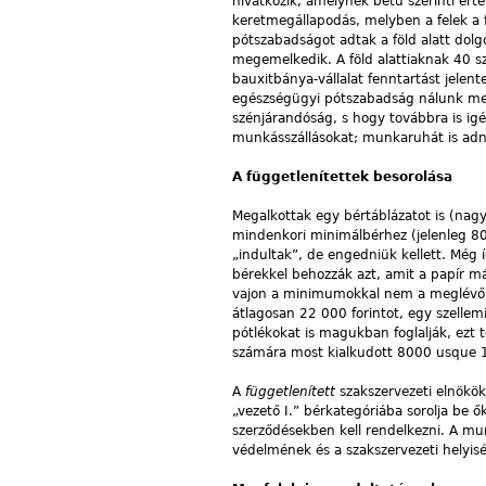
hivatkozik, amelynek betű szerinti ért
keretmegállapodás, melyben a felek a f
pótszabadságot adtak a föld alatt dol
megemelkedik. A föld alattiaknak 40 sz
bauxitbánya-vállalat fenntartást jelent
egészségügyi pótszabadság nálunk me
szénjárandóság, s hogy továbbra is igé
munkásszállásokat; munkaruhát is adn
A függetlenítettek besorolása
Megalkottak egy bértáblázatot is (nag
mindenkori minimálbérhez (jelenleg 8
„indultak”, de engedniük kellett. Még
bérekkel behozzák azt, amit a papír má
vajon a minimumokkal nem a meglévő bé
átlagosan 22 000 forintot, egy szelle
pótlékokat is magukban foglalják, ezt 
számára most kialkudott 8000 usque 13
A
függetlenített
szakszervezeti elnökök
„vezető I.” bérkategóriába sorolja be ők
szerződésekben kell rendelkezni. A mu
védelmének és a szakszervezeti helyisé