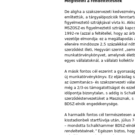
Megfelelni a rendeltetésnek
De aligha a szakszervezeti kedvezmény
említettük, a tárgyalópozíciók fenntar
figyelmeztető sztrájkjával vívta ki. A
MSZOSZ-es figyelmeztető sztrájk kapcsá
1992-re (azzal a feltétellel, hogy az á
vezetője elmondja: ez a megállapodás
ellenére mindössze 2,5 százalékkal nőtt
szerződést illeti, Hegyvári szerint „s
munkatörvénykönyvet, amelynek életbe
egyes vállalatoknál, a vállalati kollek
A másik fontos cél eszerint a gyorsaság
új munkatörvénykönyv. Ez eljárásilag 
az üzemitanács- és szakszervezeti vál
még a 2/3-os támogatottságot és ezzel
időpontja bizonytalan, s addig is Sch
szerződéstervezetüket a Maszisznak, s 
BDSZ-elnök engedékenysége.
A harmadik fontos cél természetesen
kisstadionbeli startfúvója után, július
–
mondotta Schalkhammer BDSZ-elnök
rendeltetésének.”
Egészen biztos, hog