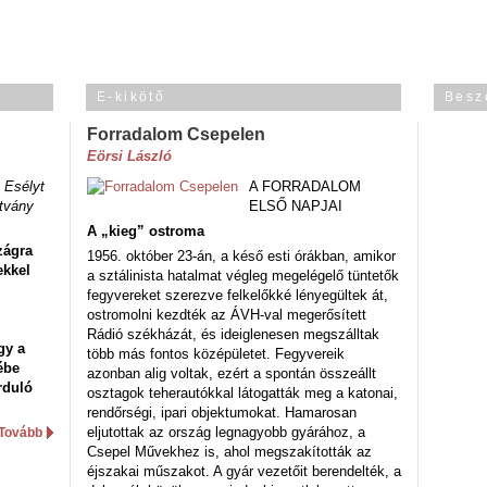
E-kikötő
Besz
Forradalom Csepelen
Eörsi László
 Esélyt
A FORRADALOM
tvány
ELSŐ NAPJAI
A „kieg” ostroma
zágra
1956. október 23-án, a késő esti órákban, amikor
ekkel
a sztálinista hatalmat végleg megelégelő tüntetők
fegyvereket szerezve felkelőkké lényegültek át,
ostromolni kezdték az ÁVH-val megerősített
Rádió székházát, és ideiglenesen megszálltak
gy a
több más fontos középületet. Fegyvereik
ébe
azonban alig voltak, ezért a spontán összeállt
rduló
osztagok teherautókkal látogatták meg a katonai,
rendőrségi, ipari objektumokat. Hamarosan
eljutottak az ország legnagyobb gyárához, a
Tovább
Csepel Művekhez is, ahol megszakították az
éjszakai műszakot. A gyár vezetőit berendelték, a