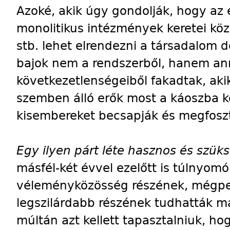
Azoké, akik úgy gondolják, hogy az 
monolitikus intézmények keretei kö
stb. lehet elrendezni a társadalom do
bajok nem a rendszerből, hanem an
következetlenségeiből fakadtak, aki
szemben álló erők most a káoszba ke
kisembereket becsapják és megfoszt
Egy ilyen párt léte hasznos és szük
másfél-két évvel ezelőtt is túlnyomó
véleményközösség részének, mégpe
legszilárdabb részének tudhatták m
múltán azt kellett tapasztalniuk, hog