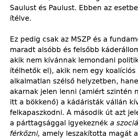
Saulust és Paulust. Ebben az esetb
ítélve.
Ez pedig csak az MSZP és a fundame
maradt alsóbb és felsőbb káderállo
akik nem kívánnak lemondani politik
ítélhetők el), akik nem egy koalíciós
alkalmatlan szélső helyzetben, han
akarnak jelen lenni (amiért szintén n
itt a bökkenő) a kádáristák vállán 
felkapaszkodni. A második út azt j
a párttagsággal igyekeznék
a szoci
férkőzni,
amely leszakította magát a