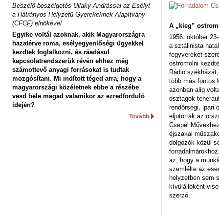
Beszélő-beszélgetés Ujlaky Andrással az Esélyt
a Hátrányos Helyzetű Gyerekeknek Alapítvány
(CFCF) elnökével
A „kieg” ostrom
Egyike voltál azoknak, akik Magyarországra
1956. október 23-
hazatérve roma, esélyegyenlőségi ügyekkel
a sztálinista hat
kezdtek foglalkozni, és ráadásul
fegyvereket szere
kapcsolatrendszerük révén ehhez még
ostromolni kezdt
számottevő anyagi forrásokat is tudtak
Rádió székházát,
mozgósítani. Mi indított téged arra, hogy a
több más fontos 
magyarországi közéletnek ebbe a részébe
azonban alig volt
vesd bele magad valamikor az ezredforduló
osztagok teheraut
idején?
rendőrségi, ipar
eljutottak az ors
Tovább
Csepel Művekhez 
éjszakai műszakot
dolgozók közül s
forradalmárokhoz.
az, hogy a munk
szemlélte az es
helyzetben sem s
kívülállóként vise
szerző.