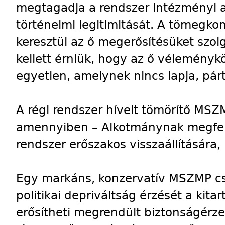
megtagadja a rendszer intézményi al
történelmi legitimitását. A tömegk
keresztül az ő megerősítésüket szol
kellett érniük, hogy az ő vélemény
egyetlen, amelynek nincs lapja, pár
A régi rendszer híveit tömörítő MS
amennyiben – Alkotmánynak megfele
rendszer erőszakos visszaállítására,
Egy markáns, konzervatív MSZMP csö
politikai depriváltság érzését a kita
erősítheti megrendült biztonságér