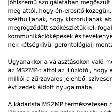
jóhiszemű szolgálatában megőszült 
meg attól, hogy én-erősítő közegük, 
széthulljanak, hogy kiszoruljanak a
megrögződött szókészletükkel, foga
kommunikációképesek és tevékeny
nek kétségkívül gerontológiai, mentá
Ugyanakkor a választásokon való 
az MSZMP-t attól az illúziótól, hogy
milliói a zűrzavaros jelenből szíves
évtizedek áldott nyugalmába.
A kádárista MSZMP természetesen