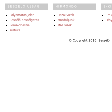
BESZÉLŐ ÚJSÁG
HÍRMONDÓ
E-K
Folyamatos jelen
Hazai vizek
Eml
Beszélő-beszélgetés
Mozduljunk
Fény
Roma-dosszié
Más vizek
Kultúra
© Copyright 2016, Beszélő. 