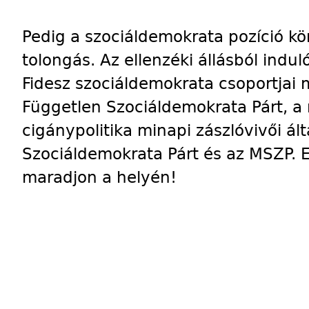
Pedig a szociáldemokrata pozíció kö
tolongás. Az ellenzéki állásból ind
Fidesz szociáldemokrata csoportjai m
Független Szociáldemokrata Párt, a 
cigánypolitika minapi zászlóvivői ál
Szociáldemokrata Párt és az MSZP. 
maradjon a helyén!