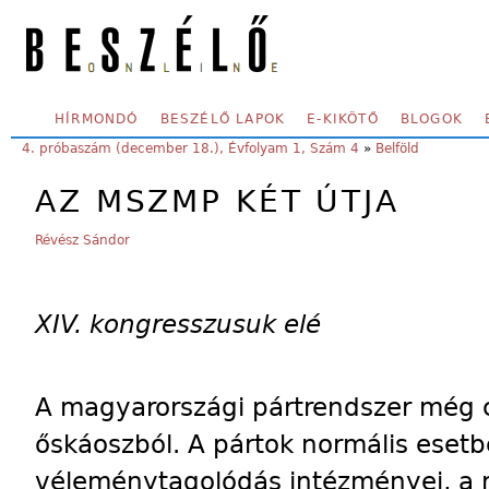
Skip to main content
SECONDARY MENU
HÍRMONDÓ
BESZÉLŐ LAPOK
E-KIKÖTŐ
BLOGOK
YOU ARE HERE:
4. próbaszám (december 18.), Évfolyam 1, Szám 4
»
Belföld
AZ MSZMP KÉT ÚTJA
Révész Sándor
XIV. kongresszusuk elé
A magyarországi pártrendszer még cs
őskáoszból. A pártok normális esetbe
véleménytagolódás intézményei, a 