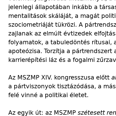
jelenlegi állapotában inkább a társa
mentalitások skáláját, a magát polit
szociometriáját tükrözi. A pártrend
zajlanak az elmúlt évtizedek elfojtá
folyamatok, a tabuledöntés rítusai, 
apoteózisa. Torzítja a pártrendszert 
karrierépítési láz és a fogalmi zűrzav
Az MSZMP XIV. kongresszusa előtt
a
a pártviszonyok tisztázódása, a má
felé vinné a politikai életet.
Az egyik út: az MSZMP
szétesett ren