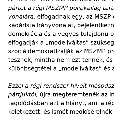
pártot a régi MSZMP politikailag ta
vonalára,
elfogadnak egy, az MSZP-é
kádárista irányvonalat, bejelentkez
demokrácia és a vegyes tulajdonú p
elfogadják a „modellváltás” szüksé
szociáldemokratizálják az MSZMP pr
tesznek, mintha nem ezt tennék, és
különbségtétel a „modellváltás” és a
Ezzel a régi rendszer híveit másods
pártjuktól,
újra megteremtenék az in
tagolódásban azt a hiányt, ami a r
keletkezett, és ismét megkísérelnék