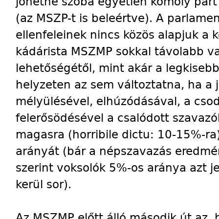
jöhetne szóba egyetlen komoly párt
(az MSZP-t is beleértve). A parlame
ellenfeleinek nincs közös alapjuk a
kádárista MSZMP sokkal távolabb v
lehetőségétől, mint akár a legkiseb
helyzeten az sem változtatna, ha a 
mélyülésével, elhúzódásával, a cso
felerősödésével a csalódott szavaz
magasra (horribile dictu: 10-15%-ra)
arányát (bár a népszavazás eredmé
szerint voksolók 5%-os aránya azt j
kerül sor).
Az MSZMP előtt álló második út az,