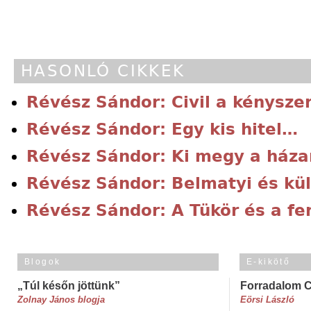
HASONLÓ CIKKEK
Révész Sándor: Civil a kénysze
Révész Sándor: Egy kis hitel…
Révész Sándor: Ki megy a ház
Révész Sándor: Belmatyi és kü
Révész Sándor: A Tükör és a fe
Blogok
E-kikötő
„Túl későn jöttünk”
Forradalom 
Zolnay János blogja
Eörsi László