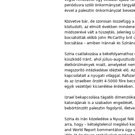
periódusra szóló önkormányzat tárgyáb
évvel a palesztin önkormányzat beveze
Közvetve bár, de szorosan összefügg a 
köztudott, az elmúlt években mindeneke
módszerévé vált a túszejtés. Jelenleg
bocsátották előbb John McCarthy brit ú
bocsátása – amiben Iránnak és Szíriának
Szíria csatlakozása a békefolyamathoz
küszködő Iránt, ahol július–augusztus
életkörülmények miatt, amelyeket nem
megszorító intézkedései idéztek elő. Az
kapcsolatait a nyugati világgal. Rafsz
és az Izraelben őrzött 4-5000 főre bec
egyik vezetője) kicserélése érdekében.
Izrael bekapcsolása tágabb dimenziókat
katonájának is
a
szabadon engedését, m
bebörtönzött palesztin fogolyról, ille
Szíria és Irán közeledése a Nyugat felé
arra, hogy – kétségtelenül meglévő kock
and World Report kommentátora úgy vé