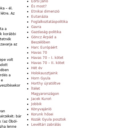
Eörsi Janó
És most?
ka – él.
Etnikai dimenzió
létre. Az
Eutanázia
Foglalkoztatáspolitika
Gavra
ta a
Gazdaság-politika
k korábbi
Göncz Árpád a
ztetnék
Beszélőben
zavarja az
Harc Európáért
Havas 70
Havas 70 – I. kötet
epe volt
Havas 70 – II. kötet
adott
Hét év
etében
Holokausztjaink
érdés a
Horn Gyula
 e
Horthy újratöltve
veszítésekor
Ítélet
Magyarországon
Jacek Kuroń
Jobbik
Könyvajánló
yan
Korunk hősei
sérzékét: bár
Kozák Gyula posztok
k (az Öböl-
Levéltári zabrálás
igha lenne