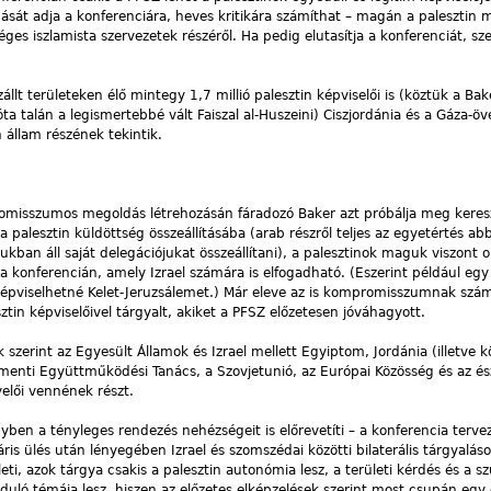
ását adja a konferenciára, heves kritikára számíthat – magán a palesztin
sőséges iszlamista szervezetek részéről. Ha pedig elutasítja a konferenciát, 
lt területeken élő mintegy 1,7 millió palesztin képviselői is (köztük a Bak
óta talán a legismertebbé vált Faiszal al-Huszeini) Ciszjordánia és a Gáza-öv
n állam részének tekintik.
misszumos megoldás létrehozásán fáradozó Baker azt próbálja meg keresz
 a palesztin küldöttség összeállításába (arab részről teljes az egyetértés ab
kban áll saját delegációjukat összeállítani), a palesztinok maguk viszont 
 konferencián, amely Izrael számára is elfogadható. (Eszerint például egy
 képviselhetné Kelet-Jeruzsálemet.) Már eleve az is kompromisszumnak szám
ztin képviselőivel tárgyalt, akiket a PFSZ előzetesen jóváhagyott.
 szerint az Egyesült Államok és Izrael mellett Egyiptom, Jordánia (illetve k
-menti Együttműködési Tanács, a Szovjetunió, az Európai Közösség és az ész
elői vennének részt.
en a tényleges rendezés nehézségeit is előrevetíti – a konferencia terve
s ülés után lényegében Izrael és szomszédai közötti bilaterális tárgyaláso
lleti, azok tárgya csakis a palesztin autonómia lesz, a területi kérdés és a s
uló témája lesz, hiszen az előzetes elképzelések szerint most csupán egy