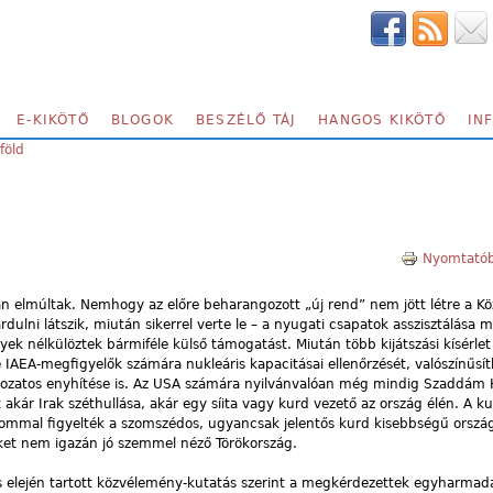
E-KIKÖTŐ
BLOGOK
BESZÉLŐ TÁJ
HANGOS KIKÖTŐ
IN
föld
Nyomtatób
n elmúltak. Nemhogy az előre beharangozott „új rend” nem jött létre a Köz
lni látszik, miután sikerrel verte le – a nyugati csapatok asszisztálása me
lyek nélkülöztek bármiféle külső támogatást. Miután több kijátszási kísérlet
ve IAEA-megfigyelők számára nukleáris kapacitásai ellenőrzését, valószínűsí
ozatos enyhítése is. Az USA számára nyilvánvalóan még mindig Szaddám 
 akár Irak széthullása, akár egy síita vagy kurd vezető az ország élén. A k
mmal figyelték a szomszédos, ugyancsak jelentős kurd kisebbségű orszá
et nem igazán jó szemmel néző Törökország.
 elején tartott közvélemény-kutatás szerint a megkérdezettek egyharmada