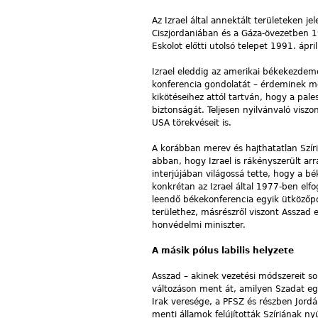
Az Izrael által annektált területeken j
Ciszjordaniában és a Gáza-övezetben 1
Eskolot előtti utolsó telepet 1991. ápri
Izrael eleddig az amerikai békekezdem
konferencia gondolatát – érdeminek m
kikötéseihez attól tartván, hogy a pal
biztonságát. Teljesen nyilvánvaló visz
USA törekvéseit is.
A korábban merev és hajthatatlan Szír
abban, hogy Izrael is rákényszerült ar
interjújában világossá tette, hogy a bé
konkrétan az Izrael által 1977-ben elfo
leendő békekonferencia egyik ütközőpon
területhez, másrészről viszont Asszad 
honvédelmi miniszter.
A másik pólus labilis helyzete
Asszad – akinek vezetési módszereit so
változáson ment át, amilyen Szadat egyk
Irak veresége, a PFSZ és részben Jordán
menti államok felújították Szíriának ny