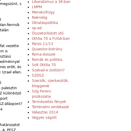
Liberalizmus a 3K-ban
 megszűnt, s
LMPM
Menekültügy
Nekrológ
t
Oktatáspolitika
olan-fennsík
op-ed
ltalán
Összetorlódott idő
Ottilia 70 a FUGA-ban
Párizs 11/13
fat vezette
Quaestor-botrány
um is
Roma-dosszié
osztású
Romák és politika
 eredménnyel
Solt Ottilia 70
es erőit, és
Szabad-e zsidózni?
Izrael ellen.
SZDSZ
Szerzők, szerkesztők,
ő
bloggerek
 palesztin
Szijj Ferenc
SZ különböző
piszkozatai
eport
Természetes fények
SZ-álláspont?
Történelmi emlékezet
 a
Választás 2014
Vegyes vágott
 határozatot
e. A. PFSZ