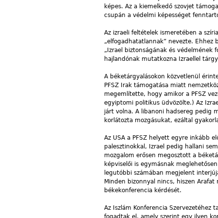
képes. Az a kiemelkedő szovjet támoga
csupán a védelmi képességet fenntartó 
Az izraeli feltételek ismeretében a szír
„elfogadhatatlannak” nevezte. Ehhez biz
„Izrael biztonságának és védelmének fon
hajlandónak mutatkozna Izraellel tárgya
A béketárgyalásokon közvetlenül érintet
PFSZ Irak támogatása miatt nemzetközi s
megemlítette, hogy amikor a PFSZ vezet
egyiptomi politikus üdvözölte.) Az Izra
járt volna. A libanoni hadsereg pedig 
korlátozta mozgásukat, ezáltal gyakorl
Az USA a PFSZ helyett egyre inkább elő
palesztinokkal, Izrael pedig hallani s
mozgalom erősen megosztott a béketárgy
képviselői is egymásnak meglehetősen 
legutóbbi számában megjelent interjújá
Minden bizonnyal nincs, hiszen Arafat 
békekonferencia kérdését.
Az Iszlám Konferencia Szervezetéhez ta
fogadtak el, amely szerint egy ilyen ko