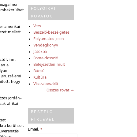
 mozgalmon
FOLYÓIRAT
szembekerülhet
ROVATOK
Vers
er amerikai
ezet mellett
Beszélő-beszélgetés
Folyamatos jelen
Vendégkönyv
Játéktér
Roma-dosszié
tülvinni,
Befejezetlen múlt
ban a
olyan
Búcsú
 jeruzsálemi
Kultúra
ított, hogy
Visszabeszélő
Összes rovat →
özös jordán–
ak-afrikai
BESZÉLŐ
HÍRLEVÉL
zett
kra kerül sor.
Email:
*
zuverenitás
 ötéves