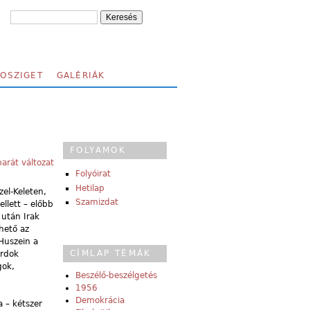
FOSZIGET
GALÉRIÁK
FOLYAMOK
arát változat
Folyóirat
Hetilap
el-Keleten,
Szamizdat
llett – előbb
 után Irak
thető az
Huszein a
CÍMLAP TÉMÁK
urdok
gok,
Beszélő-beszélgetés
1956
Demokrácia
 – kétszer