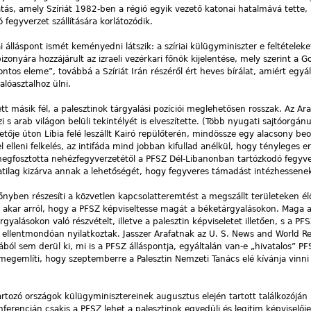
tás, amely Szíriát 1982-ben a régió egyik vezető katonai hatalmává tette,
fegyverzet szállítására korlátozódik.
iai álláspont ismét keményedni látszik: a szíriai külügyminiszter e feltételeke
onyára hozzájárult az izraeli vezérkari főnök kijelentése, mely szerint a G
tos eleme”, továbbá a Szíriát Irán részéről ért heves bírálat, amiért egyá
lóasztalhoz ülni.
t másik fél, a palesztinok tárgyalási pozíciói meglehetősen rosszak. Az Ara
 arab világon belüli tekintélyét is elveszítette. (Több nyugati sajtóorgán
ője úton Líbia felé leszállt Kairó repülőterén, mindössze egy alacsony be
el elleni felkelés, az intifáda mind jobban kifullad anélkül, hogy tényleges
megfosztotta nehézfegyverzetétől a PFSZ Dél-Libanonban tartózkodó fegyver
atilag kizárva annak a lehetőségét, hogy fegyveres támadást intézhessenek 
nyben részesíti a közvetlen kapcsolatteremtést a megszállt területeken él
em akar arról, hogy a PFSZ képviseltesse magát a béketárgyalásokon. Maga a
alásokon való részvételt, illetve a palesztin képviseletet illetően, s a PF
ellentmondóan nyilatkoztak. Jasszer Arafatnak az U. S. News and World R
ból sem derül ki, mi is a PFSZ álláspontja, egyáltalán van-e „hivatalos” PF
megemlíti, hogy szeptemberre a Palesztin Nemzeti Tanács elé kívánja vinni
rtozó országok külügyminisztereinek augusztus elején tartott találkozóján
nferencián csakis a PFSZ lehet a palesztinok egyedüli és legitim képviselőj