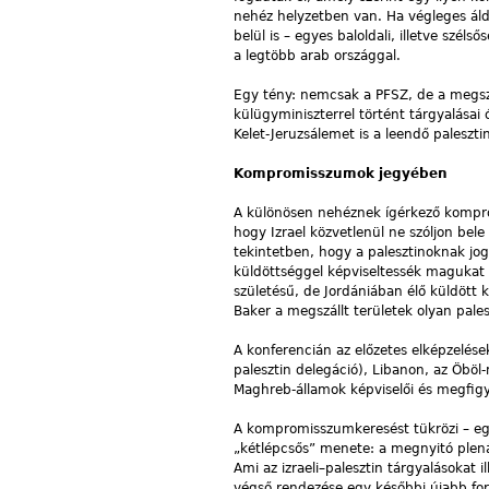
nehéz helyzetben van. Ha végleges áld
belül is – egyes baloldali, illetve szél
a legtöbb arab országgal.
Egy tény: nemcsak a PFSZ, de a megszál
külügyminiszterrel történt tárgyalásai 
Kelet-Jeruzsálemet is a leendő paleszti
Kompromisszumok jegyében
A különösen nehéznek ígérkező kompro
hogy Izrael közvetlenül ne szóljon bele
tekintetben, hogy a palesztinoknak jogu
küldöttséggel képviseltessék magukat a
születésű, de Jordániában élő küldött
Baker a megszállt területek olyan pales
A konferencián az előzetes elképzelések
palesztin delegáció), Libanon, az Öböl
Maghreb-államok képviselői és megfigy
A kompromisszumkeresést tükrözi – egyb
„kétlépcsős” menete: a megnyitó plenári
Ami az izraeli–palesztin tárgyalásokat i
végső rendezése egy későbbi újabb ford