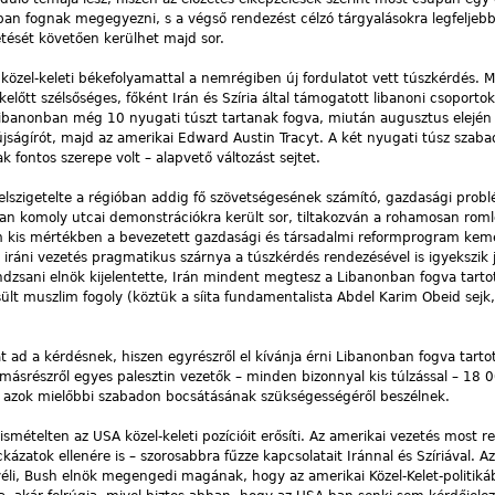
an fognak megegyezni, s a végső rendezést célzó tárgyalásokra legfeljeb
tését követően kerülhet majd sor.
közel-keleti békefolyamattal a nemrégiben új fordulatot vett túszkérdés. M
lőtt szélsőséges, főként Irán és Szíria által támogatott libanoni csoportok
 Libanonban még 10 nyugati túszt tartanak fogva, miután augusztus elejé
jságírót, majd az amerikai Edward Austin Tracyt. A két nyugati túsz szab
 fontos szerepe volt – alapvető változást sejtet.
 elszigetelte a régióban addig fő szövetségesének számító, gazdasági prob
ban komoly utcai demonstrációkra került sor, tiltakozván a rohamosan roml
 kis mértékben a bevezetett gazdasági és társadalmi reformprogram ke
 iráni vezetés pragmatikus szárnya a túszkérdés rendezésével is igyekszik j
andzsani elnök kijelentette, Irán mindent megtesz a Libanonban fogva tarto
sült muszlim fogoly (köztük a síita fundamentalista Abdel Karim Obeid sejk
 ad a kérdésnek, hiszen egyrészről el kívánja érni Libanonban fogva tarto
ásrészről egyes palesztin vezetők – minden bizonnyal kis túlzással – 18 0
tve azok mielőbbi szabadon bocsátásának szükségességéről beszélnek.
 ismételten az USA közel-keleti pozícióit erősíti. Az amerikai vezetés most r
ázatok ellenére is – szorosabbra fűzze kapcsolatait Iránnal és Szíriával. A
li, Bush elnök megengedi magának, hogy az amerikai Közel-Kelet-politik