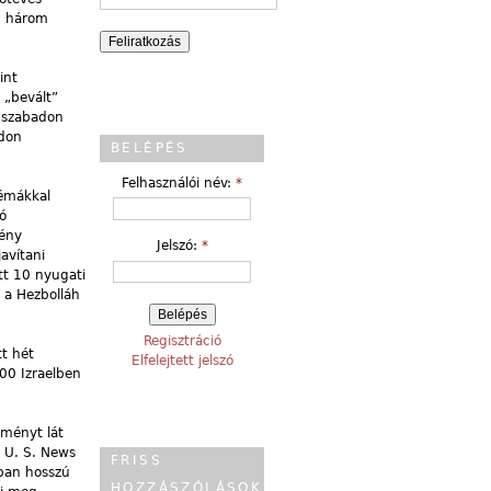
b három
int
 „bevált”
n szabadon
adon
BELÉPÉS
Felhasználói név:
*
lémákkal
ó
mény
Jelszó:
*
avítani
tt 10 nyugati
, a Hezbolláh
Regisztráció
tt hét
Elfelejtett jelszó
00 Izraelben
eményt lát
z U. S. News
FRISS
ában hosszú
HOZZÁSZÓLÁSOK