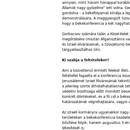
annyian, mint három hónappal korábba
Államok nagy győzelme” lett volna. Ge
gondolva – a békefolyamat kínálja a le
demonstrálására. A meggyengült Szov
hogy a békekonferencia a két nagyhat
Gorbacsov számára talán a Közel-Kelet 
megőrzésére (miután Afganisztánra va
és Izrael elvárásainak, a Szovjetunió bej
tárgyalóasztalhoz ülni.
Ki szabja a feltételeket?
Ami a közvetlenül érintett feleket ille
feltétellel fogadta el a konferencia ös
Jeruzsálemet Izrael fővárosának tekinti
a jelenleg szinte áthidalhatatlannak t
védelmi bizottsága előtt mondott bes
konkrét döntéseket, és a fő cél a béke
határozatának végrehajtására, vagyis a
Az izraeli kormányra ugyanakkor nagy b
területeken a békekonferencia kezdetéig
bővítése folyik, hanem augusztus 5-én 
létesítését is.