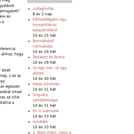
zi meg
rgyalások
csillaghullás
 támogatott”
8 év 2 nap
ére és
Elfilozófálgatni egy
a a
humanitárius
katasztrófáról
10 év 25 hét
Normálisból
normálisba
nferencia
10 év 29 hét
i ahhoz, hogy
Tartalom és forma
10 év 29 hét
Se egy név, se egy
 elvet
idézet,
meg, s ez az
10 év 30 hét
úgy
Hibás kiindulás
már egészen
10 év 31 hét
zokat Izrael
Ungváry
épes az USA
sértődöttsége
ztatná a
10 év 31 hét
Én is számolok
10 év 33 hét
Ismétlés
10 év 33 hét
1. Nem írtam, hogy a