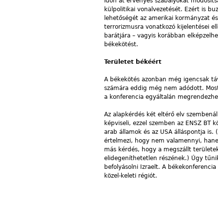
időn át érvényes szabályokat módosíts
külpolitikai vonalvezetését. Ezért is bu
lehetőségét az amerikai kormányzat és „
terrorizmusra vonatkozó kijelentései e
barátjára – vagyis korábban elképzelh
békekötést.
Területet békéért
A békekötés azonban még igencsak távo
számára eddig még nem adódott. Most 
a konferencia egyáltalán megrendezhető
Az alapkérdés két eltérő elv szembenál
képviseli, ezzel szemben az ENSZ BT kö
arab államok és az USA álláspontja is.
értelmezi, hogy nem valamennyi, hane
más kérdés, hogy a megszállt területek
elidegeníthetetlen részének.) Úgy tűni
befolyásolni Izraelt. A békekonferencia
közel-keleti régiót.