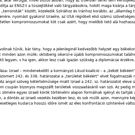
a, akár felrúgja, mivel biztos abban, hogy az USA-ban senki sem kérdőjele
zdítja az ENSZ-t a túszejtőkkel való tárgyalásokra, holott maga kizárja a tá
terroristák” között, közeledik Szíriához és Iránhoz korábbi, az „államilag
llenére, nyomást gyakorol Izraelre, az USA régióbeli első számú szövetséges
etetlen kompromisszumokat köt csak azért, hogy mielőbb tető alá hozhass
linak tűnik, bár tény, hogy a jelenleginél kedvezőbb helyzet egy békeko
minden azon múlik: októberig sikerül-e újabb kompromisszumokat találn
 legyen, s ha igen, akkor lesz csak igazán szükség a diplomáciai érzékre.
lása: Izrael – mindenekelőtt a kormányzó Likud-koalíció – a „békét békéért”
zismert 242. és 338. határozatai a „területet békéért” elvet fogalmazzák 
 (Az angol szöveg kétértelműsége miatt Izrael a 242. sz. határozatot eleve 
m csupán bizonyos megszállt területek visszaadásáról van szó. Az pedig 
 zömére egyes izraeli körök történelmi alapon formálnak igényt és tartják a
k, a döntés az izraeli vezetés kezében lesz, és sok múlik azon, mennyire k
 esetleges kudarca hosszú időre ismét az éles konfrontáció színterévé válto