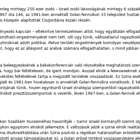
elenleg mintegy 250 ezer zsidó – Izrael zsidó lakosságának mintegy 6 százalé
967 óta 146, az 1981-ben annektált Golan-fennsíkon 33 települést hoztak 
lis közepén alapították Ciszjordánia északi részén.
ényezés kapcsán – eltekintve természetesen attól, hogy egyáltalán elfogad
ondható engedményeket nem tett, sőt úgy tűnik, változatlanul ragaszkodi
esztinoknak adott politikai, illetve területi engedmények komolyan veszélye
ont, hogy ez az álláspont az arabok számára elfogadhatatlan, s mind jobban 
ia beleegyezésének a békekonferencián való részvételbe meghatározó szer
ra, hogy bár feltételesen, de igent mondjon. Asszad elnök a
Newsweeknek
kekötés feltételének tartja a megszállt területek visszaadását. Ez Szíria es
glalt és 1981-ben hivatalosan is annektált Golan-fennsíkra vonatkozik. E k
tjának tűnik, hiszen egyrészről Izrael stratégiai szempontból ragaszkodik
elnököt presztízsszempontok is vezérlik, lévén 1967-ben, a Golan-fennsík el
kan Szaddám Huszeinéihez hasonlítják – Samir izraeli kormányfő szerint ol
ori egyiptomi elnököt jellemezte. E változások jelzik a szíriai elnök realitá
ia diszkreditálódása után Szíria pozíciói a régióban határozottan erősödte
újtott anyagi támogatásukat is), a Golan erővel történő visszaszerzésére al