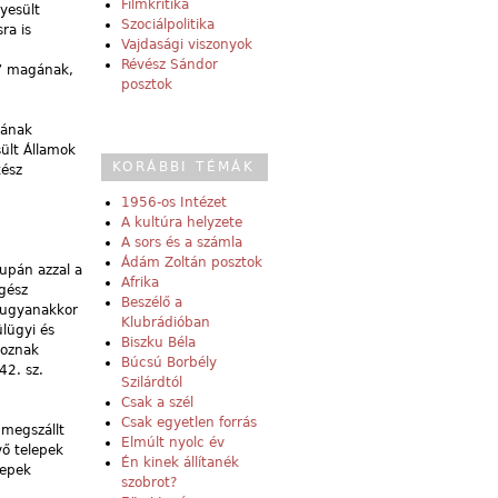
Filmkritika
yesült
Szociálpolitika
ra is
Vajdasági viszonyok
Révész Sándor
e” magának,
posztok
tának
ült Államok
KORÁBBI TÉMÁK
kész
1956-os Intézet
A kultúra helyzete
A sors és a számla
Ádám Zoltán posztok
supán azzal a
Afrika
egész
Beszélő a
i ugyanakkor
Klubrádióban
ülügyi és
Biszku Béla
hoznak
Búcsú Borbély
42. sz.
Szilárdtól
Csak a szél
Csak egyetlen forrás
 megszállt
Elmúlt nyolc év
vő telepek
Én kinek állítanék
lepek
szobrot?