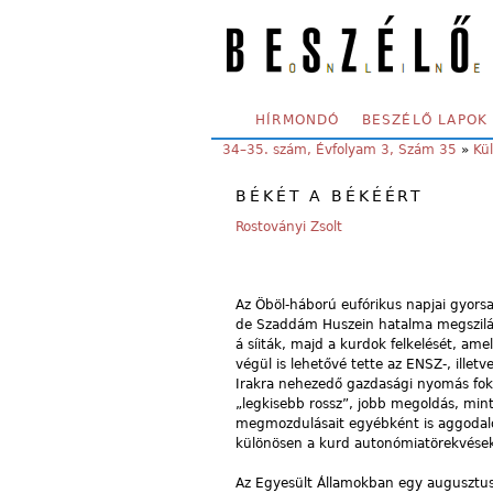
Skip to main content
SECONDARY MENU
HÍRMONDÓ
BESZÉLŐ LAPOK
YOU ARE HERE:
34–35. szám, Évfolyam 3, Szám 35
»
Kül
BÉKÉT A BÉKÉÉRT
Rostoványi Zsolt
Az Öböl-háború eufórikus napjai gyorsa
de Szaddám Huszein hatalma megszilárdu
á síiták, majd a kurdok felkelését, ame
végül is lehetővé tette az ENSZ-, illet
Irakra nehezedő gazdasági nyomás fok
„legkisebb rossz”, jobb megoldás, mint
megmozdulásait egyébként is aggodalo
különösen a kurd autonómiatörekvések
Az Egyesült Államokban egy augusztus