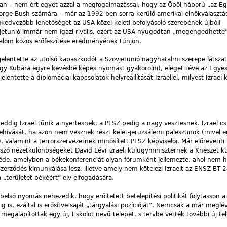
n – nem ért egyet azzal a megfogalmazással, hogy az Öböl-háború „az Eg
orge Bush számára – már az 1992-ben sorra kerülő amerikai elnökválasztás
gkedvezőbb lehetőséget az USA közel-keleti befolyásoló szerepének újbóli
jetunió immár nem igazi rivális, ezért az USA nyugodtan „megengedhett
alom közös erőfeszítése eredményének tűnjön.
jelentette az utolsó kapaszkodót a Szovjetunió nagyhatalmi szerepe látsza
gy Kubára egyre kevésbé képes nyomást gyakorolni), eleget téve az Egyes
elentette a diplomáciai kapcsolatok helyreállítását Izraellel, milyest Izrael 
ti, eddig Izrael tűnik a nyertesnek, a PFSZ pedig a nagy vesztesnek. Izrael c
szehívását, ha azon nem vesznek részt kelet-jeruzsálemi palesztinok (mivel 
), valamint a terrorszervezetnek minősített PFSZ képviselői. Már előrevetít
etsző nézetkülönbségeket David Lévi izraeli külügyminiszternek a Kneszet k
zéde, amelyben a békekonferenciát olyan fórumként jellemezte, ahol nem 
szerződés kimunkálása lesz, illetve amely nem kötelezi Izraelt az ENSZ BT 2
 „területet békéért” elv elfogadására.
első nyomás nehezedik, hogy erőltetett betelepítési politikát folytasson a
 is, ezáltal is erősítve saját „tárgyalási pozícióját”. Nemcsak a már meglé
megalapítottak egy új, Eskolot nevű telepet, s tervbe vették további új te