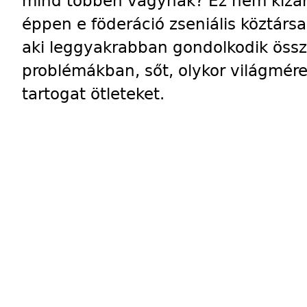
mind többen vágynak? Ez nem kizár
éppen e föderáció zseniális köztársa
aki leggyakrabban gondolkodik öss
problémákban, sőt, olykor világmér
tartogat ötleteket.