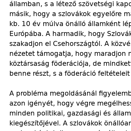
államban, s a létező szövetségi kapcs
másik, hogy a szlovákok egyelőre m
kb. 10 év múlva önálló államként l
Európába. A harmadik, hogy Szlováki
szakadjon el Csehországtól. A közv
nézetet támogatja, hogy maradjon m
köztársaság föderációja, de mindket
benne részt, s a föderáció feltételeit
A probléma megoldásánál figyelembe
azon igényét, hogy végre megélhess
minden politikai, gazdasági és állam
kiegészítőjével. A szlovákok önálló