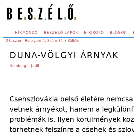
Skip to main content
SECONDARY MENU
HÍRMONDÓ
BESZÉLŐ LAPOK
E-KIKÖTŐ
BLOGOK
YOU ARE HERE:
28. szám, Évfolyam 2, Szám 31
»
Külföld
DUNA-VÖLGYI ÁRNYAK
Hamberger Judit
Csehszlovákia belső életére nemcsa
vetnek árnyékot, hanem a legkülönfé
problémák is. Ilyen körülmények kö
törhetnek felszínre a csehek és szl