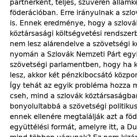
partnerként, teljes, szuverén államk
föderációban. Erre irányulnak a szlo
is. Ennek eredménye, hogy a szlovák
köztársasági költségvetési rendszer
nem lesz alárendelve a szövetségi 
nyomán a Szlovák Nemzeti Párt egyik
szövetségi parlamentben, hogy ha k
lesz, akkor két pénzkibocsátó közpon
Így tehát az egyik probléma hozza 
cseh, mind a szlovák köztársaságban
bonyolultabbá a szövetségi politiku
ennek ellenére megtalálják azt a fö
együttélési formát, amelyre itt, a 