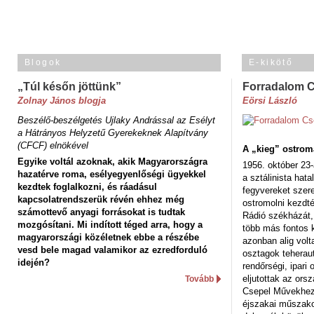
Blogok
E-kikötő
„Túl későn jöttünk”
Forradalom 
Zolnay János blogja
Eörsi László
Beszélő-beszélgetés Ujlaky Andrással az Esélyt
a Hátrányos Helyzetű Gyerekeknek Alapítvány
(CFCF) elnökével
A „kieg” ostrom
Egyike voltál azoknak, akik Magyarországra
1956. október 23-
hazatérve roma, esélyegyenlőségi ügyekkel
a sztálinista hat
kezdtek foglalkozni, és ráadásul
fegyvereket szere
kapcsolatrendszerük révén ehhez még
ostromolni kezdt
számottevő anyagi forrásokat is tudtak
Rádió székházát,
mozgósítani. Mi indított téged arra, hogy a
több más fontos 
magyarországi közéletnek ebbe a részébe
azonban alig volt
vesd bele magad valamikor az ezredforduló
osztagok teheraut
idején?
rendőrségi, ipar
eljutottak az ors
Tovább
Csepel Művekhez 
éjszakai műszakot