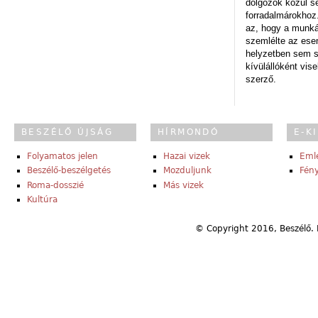
dolgozók közül s
forradalmárokhoz.
az, hogy a munk
szemlélte az es
helyzetben sem s
kívülállóként vise
szerző.
BESZÉLŐ ÚJSÁG
HÍRMONDÓ
E-K
Folyamatos jelen
Hazai vizek
Eml
Beszélő-beszélgetés
Mozduljunk
Fény
Roma-dosszié
Más vizek
Kultúra
© Copyright 2016, Beszélő. 