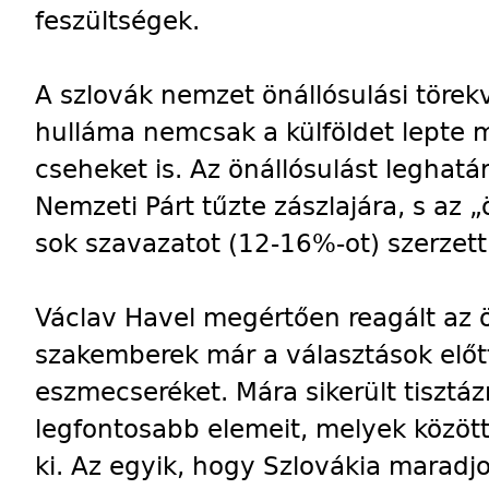
feszültségek.
A szlovák nemzet önállósulási töre
hulláma nemcsak a külföldet lepte
cseheket is. Az önállósulást leghat
Nemzeti Párt tűzte zászlajára, s az „
sok szavazatot (12-16%-ot) szerzet
Václav Havel megértően reagált az ö
szakemberek már a választások előtt
eszmecseréket. Mára sikerült tisztáz
legfontosabb elemeit, melyek között
ki. Az egyik, hogy Szlovákia marad