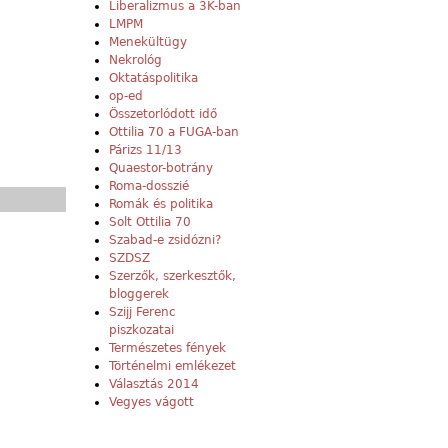
Liberalizmus a 3K-ban
LMPM
Menekültügy
Nekrológ
Oktatáspolitika
op-ed
Összetorlódott idő
Ottilia 70 a FUGA-ban
Párizs 11/13
Quaestor-botrány
Roma-dosszié
Romák és politika
Solt Ottilia 70
Szabad-e zsidózni?
SZDSZ
Szerzők, szerkesztők,
bloggerek
Szijj Ferenc
piszkozatai
Természetes fények
Történelmi emlékezet
Választás 2014
Vegyes vágott