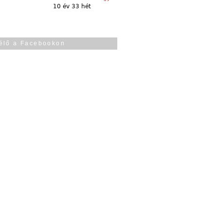
10 év 33 hét
élő a Facebookon