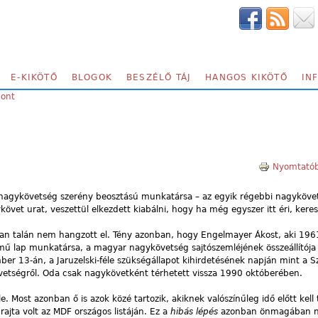
E-KIKÖTŐ
BLOGOK
BESZÉLŐ TÁJ
HANGOS KIKÖTŐ
IN
pont
Nyomtatób
 nagykövetség szerény beosztású munkatársa – az egyik régebbi nagykövet
vet urat, veszettül elkezdett kiabálni, hogy ha még egyszer itt éri, keresz
 talán nem hangzott el. Tény azonban, hogy Engelmayer Ákost, aki 1961-
mű lap munkatársa, a magyar nagykövetség sajtószemléjének összeállítója 
r 13-án, a Jaruzelski-féle szükségállapot kihirdetésének napján mint a Sz
követségről. Oda csak nagykövetként térhetett vissza 1990 októberében.
 Most azonban ő is azok közé tartozik, akiknek valószínűleg idő előtt kell
rajta volt az MDF országos listáján. Ez a
hibás lépés
azonban önmagában n