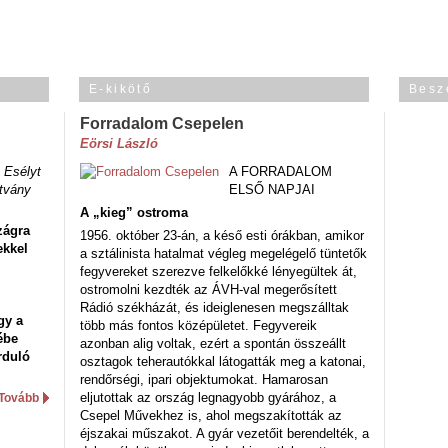
E-kikötő
Besz
Forradalom Csepelen
Eörsi László
 Esélyt
A FORRADALOM
tvány
ELSŐ NAPJAI
A „kieg” ostroma
zágra
1956. október 23-án, a késő esti órákban, amikor
ekkel
a sztálinista hatalmat végleg megelégelő tüntetők
fegyvereket szerezve felkelőkké lényegültek át,
ostromolni kezdték az ÁVH-val megerősített
Rádió székházát, és ideiglenesen megszálltak
gy a
több más fontos középületet. Fegyvereik
ébe
azonban alig voltak, ezért a spontán összeállt
rduló
osztagok teherautókkal látogatták meg a katonai,
rendőrségi, ipari objektumokat. Hamarosan
eljutottak az ország legnagyobb gyárához, a
Tovább
Csepel Művekhez is, ahol megszakították az
éjszakai műszakot. A gyár vezetőit berendelték, a