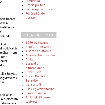
Filmkritika
ve
Szociálpolitika
Vajdasági viszonyok
Révész Sándor
posztok
esen hozott
 sem a
özelében a
és
KORÁBBI TÉMÁK
ánosának.
1956-os Intézet
lt. A
A kultúra helyzete
 politikai és
A sors és a számla
 Varsóban nem
Ádám Zoltán posztok
kként
Afrika
errel.
Beszélő a
zló.
Klubrádióban
Biszku Béla
elők helyett
Búcsú Borbély
 nagykövetek
Szilárdtól
már
Csak a szél
Csak egyetlen forrás
Elmúlt nyolc év
epelt az MDF
Én kinek állítanék
. A diplomata
szobrot?
cáfolna rá a