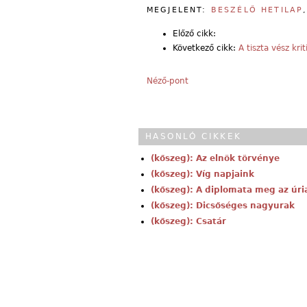
MEGJELENT:
BESZÉLŐ HETILAP
Előző cikk:
Következő cikk:
A tiszta vész krit
Néző-pont
HASONLÓ CIKKEK
(kőszeg): Az elnök törvénye
(kőszeg): Víg napjaink
(kőszeg): A diplomata meg az úr
(kőszeg): Dicsőséges nagyurak
(kőszeg): Csatár