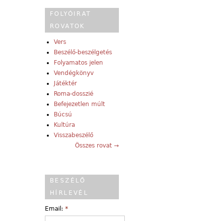
FOLYÓIRAT
ROVATOK
Vers
Beszélő-beszélgetés
Folyamatos jelen
Vendégkönyv
Játéktér
Roma-dosszié
Befejezetlen múlt
Búcsú
Kultúra
Visszabeszélő
Összes rovat →
BESZÉLŐ
HÍRLEVÉL
Email:
*