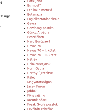
Eörsi Janó
rt
És most?
Etnikai dimenzió
Eutanázia
kik úgy
Foglalkoztatáspolitika
Gavra
,
Gazdaság-politika
Göncz Árpád a
Beszélőben
Harc Európáért
Havas 70
Havas 70 – I. kötet
Havas 70 – II. kötet
Hét év
Holokausztjaink
Horn Gyula
Horthy újratöltve
Ítélet
Magyarországon
Jacek Kuroń
Jobbik
Könyvajánló
Korunk hősei
Kozák Gyula posztok
Levéltári zabrálás