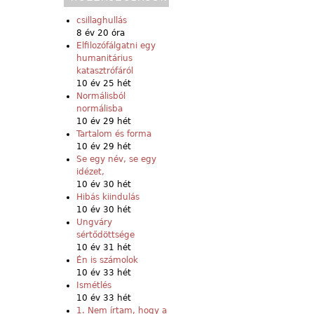
csillaghullás
8 év 20 óra
Elfilozófálgatni egy
humanitárius
katasztrófáról
10 év 25 hét
Normálisból
normálisba
10 év 29 hét
Tartalom és forma
10 év 29 hét
Se egy név, se egy
idézet,
10 év 30 hét
Hibás kiindulás
10 év 30 hét
Ungváry
sértődöttsége
10 év 31 hét
Én is számolok
10 év 33 hét
Ismétlés
10 év 33 hét
1. Nem írtam, hogy a