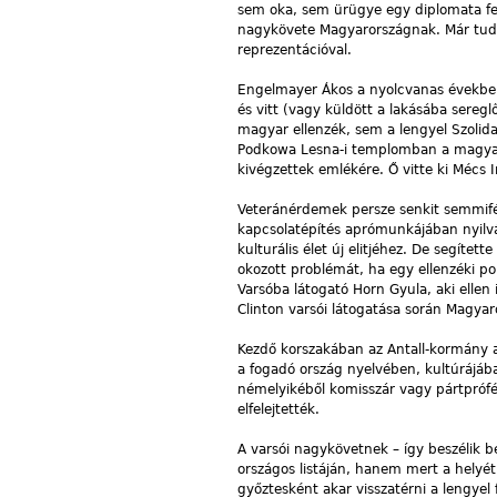
sem oka, sem ürügye egy diplomata f
nagykövete Magyarországnak. Már tudni
reprezentációval.
Engelmayer Ákos a nyolcvanas években 
és vitt (vagy küldött a lakásába sereg
magyar ellenzék, sem a lengyel Szolid
Podkowa Lesna-i templomban a magyar f
kivégzettek emlékére. Ő vitte ki Mécs 
Veteránérdemek persze senkit semmifél
kapcsolatépítés aprómunkájában nyilván 
kulturális élet új elitjéhez. De segíte
okozott problémát, ha egy ellenzéki po
Varsóba látogató Horn Gyula, aki ellen
Clinton varsói látogatása során Magyar
Kezdő korszakában az Antall-kormány ar
a fogadó ország nyelvében, kultúrájába
némelyikéből komisszár vagy pártprófét
elfelejtették.
A varsói nagykövetnek – így beszélik b
országos listáján, hanem mert a helyét
győztesként akar visszatérni a lengyel 