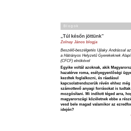
Blogok
„Túl későn jöttünk”
Zolnay János blogja
Beszélő-beszélgetés Ujlaky Andrással az
a Hátrányos Helyzetű Gyerekeknek Alapí
(CFCF) elnökével
Egyike voltál azoknak, akik Magyarors
hazatérve roma, esélyegyenlőségi ügy
kezdtek foglalkozni, és ráadásul
kapcsolatrendszerük révén ehhez még
számottevő anyagi forrásokat is tudtak
mozgósítani. Mi indított téged arra, ho
magyarországi közéletnek ebbe a rész
vesd bele magad valamikor az ezredfo
idején?