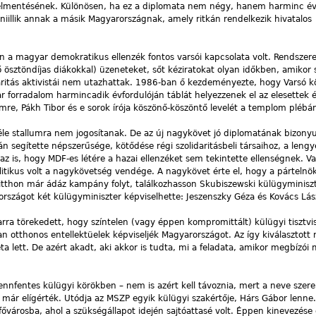
elmentésének. Különösen, ha ez a diplomata nem négy, hanem harminc é
illik annak a másik Magyarországnak, amely ritkán rendelkezik hivatalos
a magyar demokratikus ellenzék fontos varsói kapcsolata volt. Rendszer
lő ösztöndíjas diákokkal) üzeneteket, sőt kéziratokat olyan időkben, amikor
aritás aktivistái nem utazhattak. 1986-ban ő kezdeményezte, hogy Varsó k
orradalom harmincadik évfordulóján táblát helyezzenek el az elesettek 
Imre, Pákh Tibor és e sorok írója köszönő-köszöntő levelét a templom pléb
e stallumra nem jogosítanak. De az új nagykövet jó diplomatának bizonyu
segítette népszerűsége, kötődése régi szolidaritásbeli társaihoz, a lengyel
tte az is, hogy MDF-es létére a hazai ellenzéket sem tekintette ellenségnek.
litikus volt a nagykövetség vendége. A nagykövet érte el, hogy a pártelnö
 itthon már ádáz kampány folyt, találkozhasson Skubiszewski külügyminiszt
országot két külügyminiszter képviselhette: Jeszenszky Géza és Kovács Lás
ra törekedett, hogy színtelen (vagy éppen kompromittált) külügyi tisztvis
n otthonos entellektüelek képviseljék Magyarországot. Az így kiválasztott
a lett. De azért akadt, aki akkor is tudta, mi a feladata, amikor megbízói 
ennfentes külügyi körökben – nem is azért kell távoznia, mert a neve szer
 már elígérték. Utódja az MSZP egyik külügyi szakértője, Hárs Gábor lenne
fővárosba, ahol a szükségállapot idején sajtóattasé volt. Éppen kinevezése 