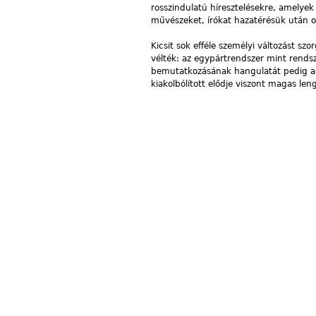
rosszindulatú híresztelésekre, amelyek
művészeket, írókat hazatérésük után ot
Kicsit sok efféle személyi változást sz
vélték: az egypártrendszer mint rendsz
bemutatkozásának hangulatát pedig ali
kiakolbólított elődje viszont magas len