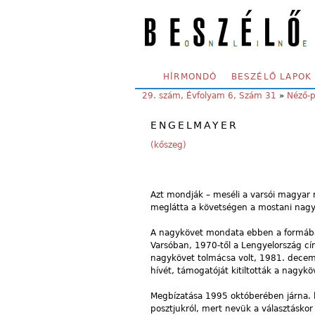
Skip to main content
SECONDARY MENU
HÍRMONDÓ
BESZÉLŐ LAPOK
YOU ARE HERE:
29. szám, Évfolyam 6, Szám 31
»
Néző-
ENGELMAYER
(kőszeg)
Azt mondják – meséli a varsói magyar
meglátta a követségen a mostani nagykö
A nagykövet mondata ebben a formában
Varsóban, 1970-től a Lengyelország cí
nagykövet tolmácsa volt, 1981. decembe
hívét, támogatóját kitiltották a nagy
Megbízatása 1995 októberében járna. le.
posztjukról, mert nevük a választáskor 