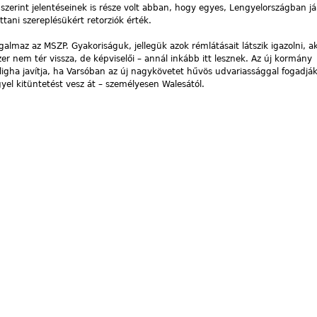
 szerint jelentéseinek is része volt abban, hogy egyes, Lengyelországban já
tani szereplésükért retorziók érték.
orgalmaz az MSZP. Gyakoriságuk, jellegük azok rémlátásait látszik igazolni, a
er nem tér vissza, de képviselői – annál inkább itt lesznek. Az új kormány
gha javítja, ha Varsóban az új nagykövetet hűvös udvariassággal fogadják
gyel kitüntetést vesz át – személyesen Walesától.