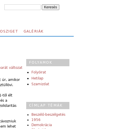
FOSZIGET
GALÉRIÁK
FOLYAMOK
arát változat
Folyóirat
Hetilap
 úr, amikor
Szamizdat
tüllövi.
től élt
és a
CÍMLAP TÉMÁK
olidaritás
Beszélő-beszélgetés
1956
 távozniuk
Demokrácia
em lehet