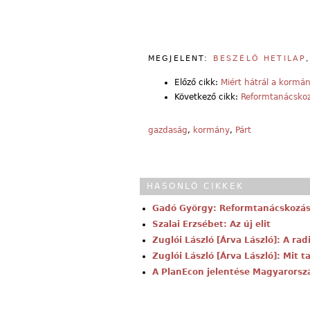
MEGJELENT:
BESZÉLŐ HETILAP
Előző cikk:
Miért hátrál a kormá
Következő cikk:
Reformtanácskoz
gazdaság
,
kormány
,
Párt
HASONLÓ CIKKEK
Gadó György: Reformtanácskozás 
Szalai Erzsébet: Az új elit
Zuglói László [Árva László]: A r
Zuglói László [Árva László]: Mit t
A PlanEcon jelentése Magyarorsz