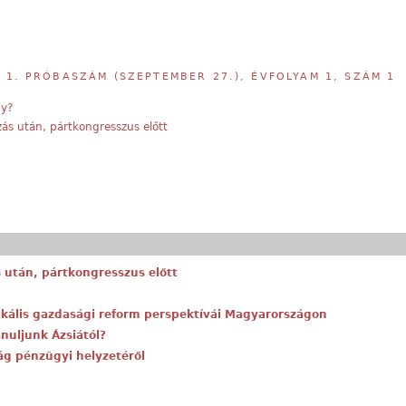
,
1. PRÓBASZÁM (SZEPTEMBER 27.), ÉVFOLYAM 1, SZÁM 1
ny?
ás után, pártkongresszus előtt
után, pártkongresszus előtt
adikális gazdasági reform perspektívái Magyarországon
anuljunk Ázsiától?
ág pénzügyi helyzetéről