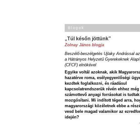
Blogok
„Túl későn jöttünk”
Zolnay János blogja
Beszélő-beszélgetés Ujlaky Andrással az
a Hátrányos Helyzetű Gyerekeknek Alapí
(CFCF) elnökével
Egyike voltál azoknak, akik Magyarors
hazatérve roma, esélyegyenlőségi ügy
kezdtek foglalkozni, és ráadásul
kapcsolatrendszerük révén ehhez még
számottevő anyagi forrásokat is tudtak
mozgósítani. Mi indított téged arra, ho
magyarországi közéletnek ebbe a rész
vesd bele magad valamikor az ezredfo
idején?