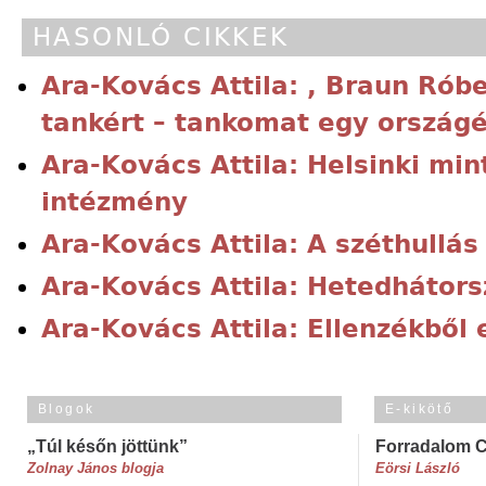
HASONLÓ CIKKEK
Ara-Kovács Attila: , Braun Rób
tankért – tankomat egy országé
Ara-Kovács Attila: Helsinki min
intézmény
Ara-Kovács Attila: A széthullás
Ara-Kovács Attila: Hetedhátor
Ara-Kovács Attila: Ellenzékből 
Blogok
E-kikötő
„Túl későn jöttünk”
Forradalom 
Zolnay János blogja
Eörsi László