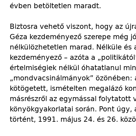
évben betöltetlen maradt.
Biztosra vehető viszont, hogy az új
Géza kezdeményező szerepe még jó i
nélkülözhetetlen marad. Nélküle és 
kezdeményező – azóta a „politikától
értelmiségiek nélkül óhatatlanul mi
„mondvacsinálmányok” özönében: a 
kötögetett, ismételten megalázó k
másrészről az egymással folytatott 
könyökgyakorlatai során. Pont úgy,
történt, 1991. május 24. és 26. közö