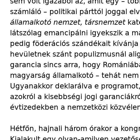
sem volt igazából az, amit egy – több
számláló – politikai párttól joggal e
államalkotó nemzet, társnemzet
kat
látszólag emancipálni igyekszik a m
pedig föderációs szándékait kívánja 
hevületnek szánt populizmusnál ali
garancia sincs arra, hogy Romániába
magyarság államalkotó – tehát nem 
Ugyanakkor deklarálva e programo
azokról a kisebbségi jogi garanciákr
évtizedekben a nemzetközi közvéle
Hétfőn, hajnali három órakor a kongr
Kialakult egy olyan-amilyen vezető