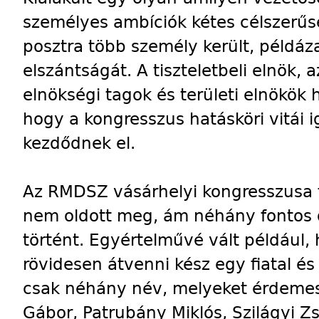
személyes ambíciók kétes célszerű
posztra több személy került, példá
elszántságát. A tiszteletbeli elnök, a
elnökségi tagok és területi elnökök 
hogy a kongresszus hatásköri vitái
kezdődnek el.
Az RMDSZ vásárhelyi kongresszusa
nem oldott meg, ám néhány fontos 
történt. Egyértelművé vált például
rövidesen átvenni kész egy fiatal és
csak néhány név, melyeket érdeme
Gábor, Patrubány Miklós, Szilágyi Zso