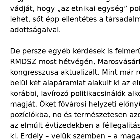
vádját, hogy „az etnikai egység” po
lehet, sőt épp ellentétes a társada
adottságaival.
De persze egyéb kérdések is felmer
RMDSZ most hétvégén, Marosvásárh
kongresszusa aktualizált. Mint már 
belül két alapáramlat alakult ki az 
korábbi, lavírozó politikacsinálók a
magját. Őket fővárosi helyzeti előn
pozíciókba, no és természetesen az
az elmúlt évtizedekben a féllegalitá
ki. Erdély – velük szemben – a maga 