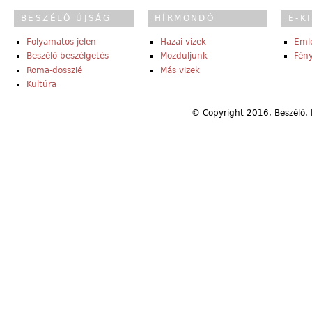
BESZÉLŐ ÚJSÁG
HÍRMONDÓ
E-K
Folyamatos jelen
Hazai vizek
Eml
Beszélő-beszélgetés
Mozduljunk
Fény
Roma-dosszié
Más vizek
Kultúra
© Copyright 2016, Beszélő. 