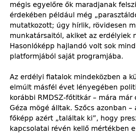
mégis egyelőre ők maradjanak felsz
érdekében például még „parasztáldo
mutatkozott; úgy hírlik, rövidesen
munkatársaitól, akiket az erdélyiek
Hasonlóképp hajlandó volt sok mind
platformjából saját programjába.
Az erdélyi fiatalok mindeközben a kü
elmúlt másfél évet lényegében politi
korábbi RMDSZ-főtitkár – mára már cs
Géza mögé álltak. Szőcs azonban – ak
főképp azért „találtak ki”, hogy presz
kapcsolatai révén kellő mértékben e