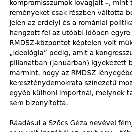
kompromisszumok lovagjait –, mint t
reményeket csak részben váltotta b
jelen az erdélyi és a romániai politik
hangzott fel az utóbbi időben egyre
RMDSZ-központot képtelen volt műk
„ideológia” pedig, amit a kongresszu
pillanatban (januárban) igyekezett 
mármint, hogy az RMDSZ lényegéb
kereszténydemokrata színezetű moz
egyéb külhoni importnál, melynek ta
sem bizonyította.
Ráadásul a Szőcs Géza nevével fémj