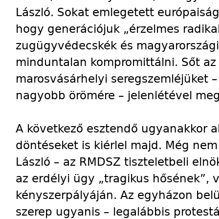
László. Sokat emlegetett európaisá
hogy generációjuk „érzelmes radika
zugügyvédecskék és magyarországi
minduntalan kompromittálni. Sőt az
marosvásárhelyi seregszemléjüket – a
nagyobb örömére – jelenlétével megt
A következő esztendő ugyanakkor a
döntéseket is kiérlel majd. Még nem
László – az RMDSZ tiszteletbeli eln
az erdélyi ügy „tragikus hősének”, 
kényszerpályáján. Az egyházon belül
szerep ugyanis – legalábbis protestá