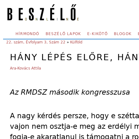
Skip to main content
SECONDARY MENU
HÍRMONDÓ
BESZÉLŐ LAPOK
E-KIKÖTŐ
BLOGOK
YOU ARE HERE:
22. szám, Évfolyam 3, Szám 22
»
Külföld
HÁNY LÉPÉS ELŐRE, HÁN
Ara-Kovács Attila
Az RMDSZ második kongresszusa
A nagy kérdés persze, hogy e szétta
vajon nem osztja-e meg az erdélyi 
fogja-e akaratlanul is támogatni a 