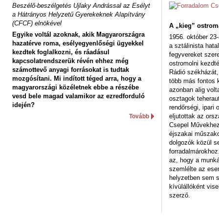
Beszélő-beszélgetés Ujlaky Andrással az Esélyt
a Hátrányos Helyzetű Gyerekeknek Alapítvány
(CFCF) elnökével
A „kieg” ostrom
Egyike voltál azoknak, akik Magyarországra
1956. október 23-
hazatérve roma, esélyegyenlőségi ügyekkel
a sztálinista hat
kezdtek foglalkozni, és ráadásul
fegyvereket szere
kapcsolatrendszerük révén ehhez még
ostromolni kezdt
számottevő anyagi forrásokat is tudtak
Rádió székházát,
mozgósítani. Mi indított téged arra, hogy a
több más fontos 
magyarországi közéletnek ebbe a részébe
azonban alig volt
vesd bele magad valamikor az ezredforduló
osztagok teheraut
idején?
rendőrségi, ipar
eljutottak az ors
Tovább
Csepel Művekhez 
éjszakai műszakot
dolgozók közül s
forradalmárokhoz.
az, hogy a munk
szemlélte az es
helyzetben sem s
kívülállóként vise
szerző.