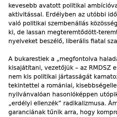
kevesebb avatott politikai ambícióva
aktivitással. Erdélyben az utóbbi i
való politikai szembenállás közössé
ki, de lassan megteremtődött-teremtő
nyelveket beszélő, liberális fiatal 
A bukarestiek a „megfontolva halad
kisajátítani, vezetőjük – az RMDSZ
nem kis politikai jártasságát kamat
tekintettel a romániai, kisebbségell
nyilvánvalóan hasonlóképpen utópi
„erdélyi ellenzék” radikalizmusa. 
garanciának tűnik arra, hogy komp