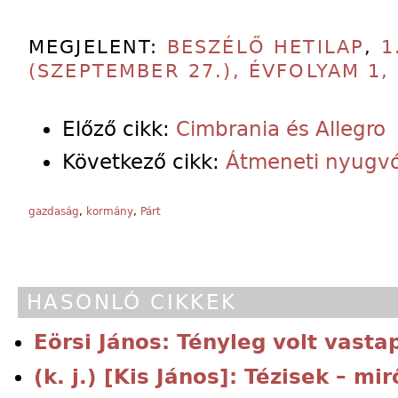
MEGJELENT:
BESZÉLŐ HETILAP
,
1
(SZEPTEMBER 27.), ÉVFOLYAM 1,
Előző cikk:
Cimbrania és Allegro
Következő cikk:
Átmeneti nyugv
gazdaság
,
kormány
,
Párt
HASONLÓ CIKKEK
Eörsi János: Tényleg volt vasta
(k. j.) [Kis János]: Tézisek – mir