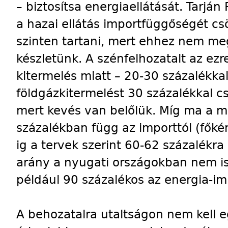
– biztosítsa energiaellátását. Tarján 
a hazai ellátás importfüggőségét cs
szinten tartani, mert ehhez nem me
készletünk. A szénfelhozatalt az ez
kitermelés miatt – 20-30 százalékkal,
földgázkitermelést 30 százalékkal cs
mert kevés van belőlük. Míg ma a 
százalékban függ az importtól (főkén
ig a tervek szerint 60-62 százalékr
arány a nyugati országokban nem is
például 90 százalékos az energia-i
A behozatalra utaltságon nem kell e