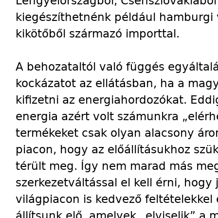
Lengyelországból, Csehszlovákiából
kiegészíthetnénk például hamburgi
kikötőből származó importtal.
A behozataltól való függés egyálta
kockázatot az ellátásban, ha a mag
kifizetni az energiahordozókat. Edd
energia azért volt számunkra „elérhe
termékeket csak olyan alacsony áro
piacon, hogy az előállításukhoz sz
térült meg. Így nem marad más mego
szerkezetváltással el kell érni, hogy
világpiacon is kedvező feltételekkel
állítsunk elő, amelyek „elviselik” 