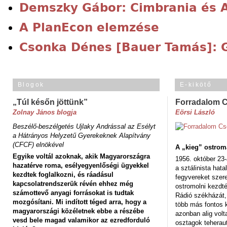
Demszky Gábor: Cimbrania és A
A PlanEcon elemzése
Csonka Dénes [Bauer Tamás]: G
Blogok
E-kikötő
„Túl későn jöttünk”
Forradalom 
Zolnay János blogja
Eörsi László
Beszélő-beszélgetés Ujlaky Andrással az Esélyt
a Hátrányos Helyzetű Gyerekeknek Alapítvány
(CFCF) elnökével
A „kieg” ostrom
Egyike voltál azoknak, akik Magyarországra
1956. október 23-
hazatérve roma, esélyegyenlőségi ügyekkel
a sztálinista hat
kezdtek foglalkozni, és ráadásul
fegyvereket szere
kapcsolatrendszerük révén ehhez még
ostromolni kezdt
számottevő anyagi forrásokat is tudtak
Rádió székházát,
mozgósítani. Mi indított téged arra, hogy a
több más fontos 
magyarországi közéletnek ebbe a részébe
azonban alig volt
vesd bele magad valamikor az ezredforduló
osztagok teheraut