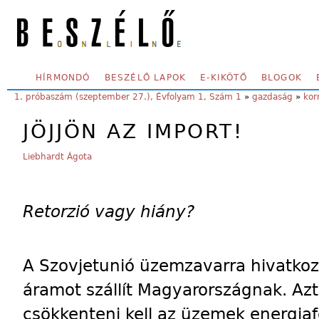
Skip to main content
SECONDARY MENU
HÍRMONDÓ
BESZÉLŐ LAPOK
E-KIKÖTŐ
BLOGOK
YOU ARE HERE:
1. próbaszám (szeptember 27.), Évfolyam 1, Szám 1
»
gazdaság
»
ko
JÖJJÖN AZ IMPORT!
Liebhardt Ágota
Retorzió vagy hiány?
A Szovjetunió üzemzavarra hivatko
áramot szállít Magyarországnak. Azt 
csökkenteni kell az üzemek energia