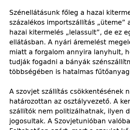
Szénellátásunk főleg a hazai kiterme
százalékos importszállítás „üteme” 
hazai kitermelés „lelassult”, de ez
ellátásban. A nyári áremelést megel
miatt a forgalom annyira lanyhult,
tudják fogadni a bányák szénszállí
többségében is hatalmas fűtőanyag-t
A szovjet szállítás csökkentésének n
határozottan az osztályvezető. A ker
szállítók nem politizálhatnak, ilye
jogosultak. A Szovjetunióban valób