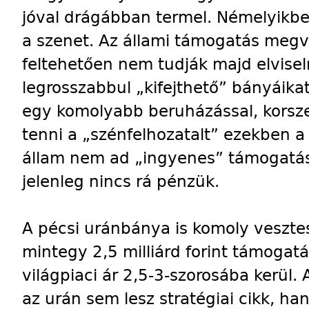
jóval drágábban termel. Némelyikben 
a szenet. Az állami támogatás megv
feltehetően nem tudják majd elviselni
legrosszabbul „kifejthető” bányáika
egy komolyabb beruházással, korsze
tenni a „szénfelhozatalt” ezekben a
állam nem ad „ingyenes” támogatást
jelenleg nincs rá pénzük.
A pécsi uránbánya is komoly veszte
mintegy 2,5 milliárd forint támogatá
világpiaci ár 2,5-3-szorosába kerül. 
az urán sem lesz stratégiai cikk, h