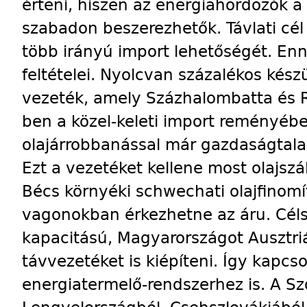
érteni, hiszen az energiahordozók a
szabadon beszerezhetők. Távlati cé
több irányú import lehetőségét. En
feltételei. Nyolcvan százalékos kész
vezeték, amely Százhalombatta és R
ben a közel-keleti import reményébe
olajárrobbanással már gazdaságtala
Ezt a vezetéket kellene most olajszál
Bécs környéki schwechati olajfinomí
vagonokban érkezhetne az áru. Cél
kapacitású, Magyarországot Ausztri
távvezetéket is kiépíteni. Így kapc
energiatermelő-rendszerhez is. A Sz