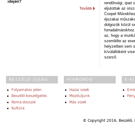
idején?
rendőrségi, ipar
eljutottak az ors
Tovább
Csepel Művekhez 
éjszakai műszakot
dolgozók közül s
forradalmárokhoz.
az, hogy a munk
szemlélte az es
helyzetben sem s
kívülállóként vise
szerző.
BESZÉLŐ ÚJSÁG
HÍRMONDÓ
E-K
Folyamatos jelen
Hazai vizek
Eml
Beszélő-beszélgetés
Mozduljunk
Fény
Roma-dosszié
Más vizek
Kultúra
© Copyright 2016, Beszélő. 