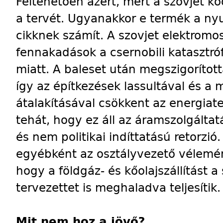
Feltehetően azért, mert a szovjet kőo
a tervét. Ugyanakkor e termék a nyu
cikknek számít. A szovjet elektrom
fennakadások a csernobili katasztr
miatt. A baleset után megszigorított
így az építkezések lassultával és 
átalakításával csökkent az energiate
tehát, hogy ez áll az áramszolgálta
és nem politikai indíttatású retorzió
egyébként az osztályvezető vélemén
hogy a földgáz- és kőolajszállítást 
tervezettet is meghaladva teljesítik.
Mit nem hoz a jövő?