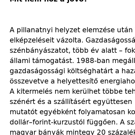
A pillanatnyi helyzet elemzése után 
elképzeléseit vázolta. Gazdaságoss
szénbányászatot, több év alatt – f
állami támogatást. 1988-ban megáll
gazdaságossági költséghatárt a haz
összevetve a helyettesítő energiaho
A kitermelés nem kerülhet többe tehát
szénért és a szállításért együttesen 
mutatót egyébként folyamatosan korri
dollár–forint-kurzustól függően. A sz
magyar bányák mintegy 20 százalék