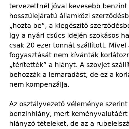
tervezettnél jóval kevesebb benzint s
hosszúlejáratú államközi szerződés
„hozta be”, a kiegészítő szerződésbe
Így a nyári csúcs idején szokásos h
csak 20 ezer tonnát szállított. Mive
fogyasztását nem kívánták korlátozn
„térítették” a hiányt. A szovjet szál
behozzák a lemaradást, de ez a korl
nem kompenzálja.
Az osztályvezető véleménye szerint 
benzinhiány, mert keményvalutáért
hiányzó tételeket, de az a rubelels