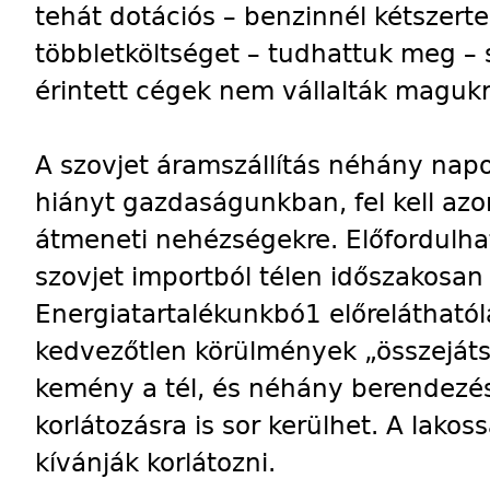
tehát dotációs – benzinnél kétszerte
többletköltséget – tudhattuk meg –
érintett cégek nem vállalták magukr
A szovjet áramszállítás néhány nap
hiányt gazdaságunkban, fel kell az
átmeneti nehézségekre. Előfordulh
szovjet importból télen időszakosan
Energiatartalékunkbó1 előreláthatóla
kedvezőtlen körülmények „összejáts
kemény a tél, és néhány berendezés 
korlátozásra is sor kerülhet. A lak
kívánják korlátozni.