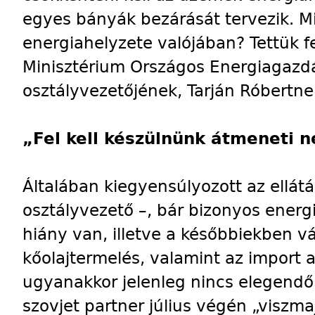
egyes bányák bezárását tervezik. M
energiahelyzete valójában? Tettük fe
Minisztérium Országos Energiagazd
osztályvezetőjének, Tarján Róbertne
„Fel kell készülnünk átmeneti 
Általában kiegyensúlyozott az ellátás
osztályvezető –, bár bizonyos ener
hiány van, illetve a későbbiekben vá
kőolajtermelés, valamint az import 
ugyanakkor jelenleg nincs elegendő
szovjet partner július végén „viszmaj