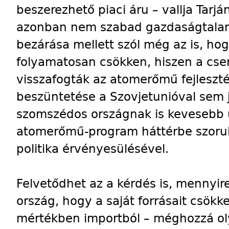
beszerezhető piaci áru – vallja Tarj
azonban nem szabad gazdaságtalanul
bezárása mellett szól még az is, hog
folyamatosan csökken, hiszen a csern
visszafogták az atomerőmű fejleszté
beszüntetése a Szovjetunióval sem j
szomszédos országnak is kevesebb 
atomerőmű-program háttérbe szorulá
politika érvényesülésével.
Felvetődhet az a kérdés is, menny
ország, hogy a saját forrásait csö
mértékben importból – méghozzá oly