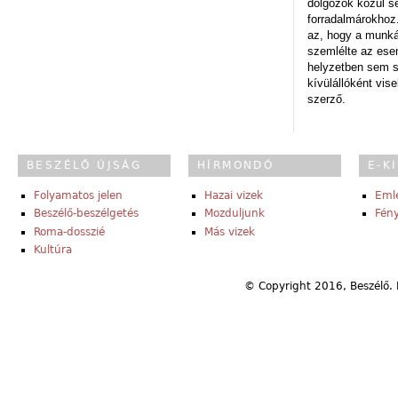
dolgozók közül s
forradalmárokhoz.
az, hogy a munk
szemlélte az es
helyzetben sem s
kívülállóként vise
szerző.
BESZÉLŐ ÚJSÁG
HÍRMONDÓ
E-K
Folyamatos jelen
Hazai vizek
Eml
Beszélő-beszélgetés
Mozduljunk
Fény
Roma-dosszié
Más vizek
Kultúra
© Copyright 2016, Beszélő. 