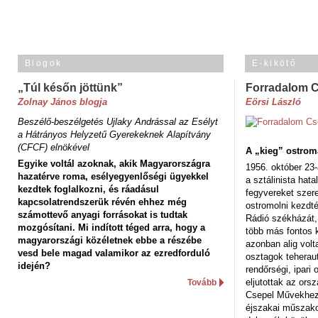
Blogok
E-kikötő
„Túl későn jöttünk”
Forradalom 
Zolnay János blogja
Eörsi László
Beszélő-beszélgetés Ujlaky Andrással az Esélyt
a Hátrányos Helyzetű Gyerekeknek Alapítvány
(CFCF) elnökével
A „kieg” ostrom
Egyike voltál azoknak, akik Magyarországra
1956. október 23-
hazatérve roma, esélyegyenlőségi ügyekkel
a sztálinista hat
kezdtek foglalkozni, és ráadásul
fegyvereket szere
kapcsolatrendszerük révén ehhez még
ostromolni kezdt
számottevő anyagi forrásokat is tudtak
Rádió székházát,
mozgósítani. Mi indított téged arra, hogy a
több más fontos 
magyarországi közéletnek ebbe a részébe
azonban alig volt
vesd bele magad valamikor az ezredforduló
osztagok teheraut
idején?
rendőrségi, ipar
eljutottak az ors
Tovább
Csepel Művekhez 
éjszakai műszakot