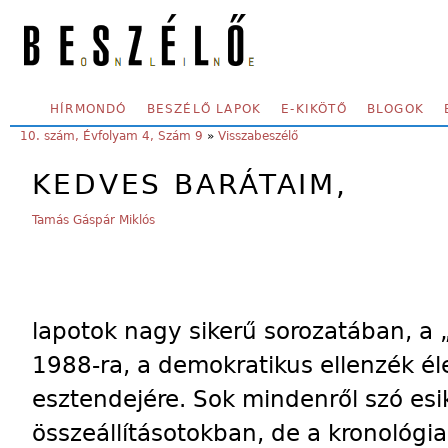
Skip to main content
SECONDARY MENU
HÍRMONDÓ
BESZÉLŐ LAPOK
E-KIKÖTŐ
BLOGOK
YOU ARE HERE:
10. szám, Évfolyam 4, Szám 9
»
Visszabeszélő
KEDVES BARÁTAIM,
Tamás Gáspár Miklós
lapotok nagy sikerű sorozatában, a 
1988-ra, a demokratikus ellenzék é
esztendejére. Sok mindenről szó es
összeállításotokban, de a kronológi