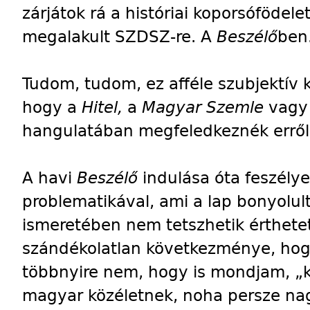
zárjátok rá a históriai koporsóföde
megalakult SZDSZ-re. A
Beszélő
ben
Tudom, tudom, ez afféle szubjektív 
hogy a
Hitel,
a
Magyar Szemle
vagy
hangulatában megfeledkeznék erről 
A havi
Beszélő
indulása óta feszély
problematikával, ami a lap bonyolul
ismeretében nem tetszhetik érthete
szándékolatlan következménye, hog
többnyire nem, hogy is mondjam, „k
magyar közéletnek, noha persze nag