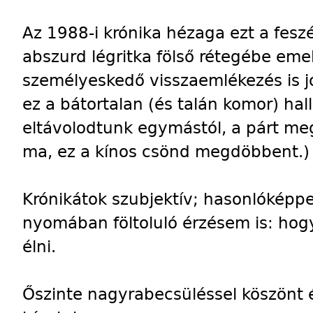
Az 1988-i krónika hézaga ezt a feszé
abszurd légritka fölső rétegébe eme
személyeskedő visszaemlékezés is jo
ez a bátortalan (és talán komor) ha
eltávolodtunk egymástól, a párt me
ma, ez a kínos csönd megdöbbent.)
Krónikátok szubjektív; hasonlóképp
nyomában föltoluló érzésem is: ho
élni.
Őszinte nagyrabecsüléssel köszönt és