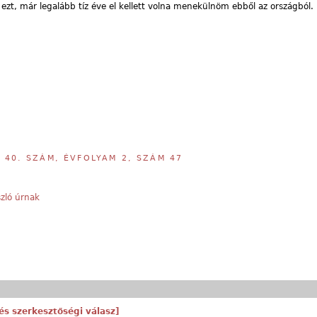
zt, már legalább tíz éve el kellett volna menekülnöm ebből az országból.
,
40. SZÁM, ÉVFOLYAM 2, SZÁM 47
szló úrnak
l és szerkesztőségi válasz]