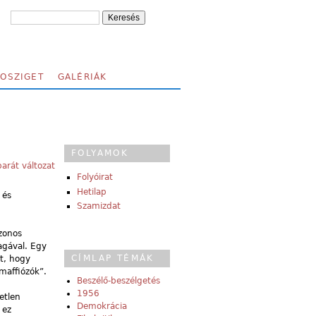
FOSZIGET
GALÉRIÁK
FOLYAMOK
arát változat
Folyóirat
Hetilap
 és
Szamizdat
azonos
agával. Egy
CÍMLAP TÉMÁK
t, hogy
„maffiózók”.
Beszélő-beszélgetés
1956
etlen
Demokrácia
 ez