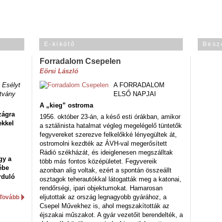
E-kikötő
Besz
Forradalom Csepelen
Eörsi László
 Esélyt
A FORRADALOM
tvány
ELSŐ NAPJAI
A „kieg” ostroma
zágra
1956. október 23-án, a késő esti órákban, amikor
ekkel
a sztálinista hatalmat végleg megelégelő tüntetők
fegyvereket szerezve felkelőkké lényegültek át,
ostromolni kezdték az ÁVH-val megerősített
Rádió székházát, és ideiglenesen megszálltak
gy a
több más fontos középületet. Fegyvereik
ébe
azonban alig voltak, ezért a spontán összeállt
rduló
osztagok teherautókkal látogatták meg a katonai,
rendőrségi, ipari objektumokat. Hamarosan
eljutottak az ország legnagyobb gyárához, a
Tovább
Csepel Művekhez is, ahol megszakították az
éjszakai műszakot. A gyár vezetőit berendelték, a