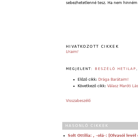
sebezhetetlenné tesz. Ha nem hinném e
HIVATKOZOTT CIKKEK
Uraim!
MEGJELENT:
BESZÉLŐ HETILAP
Előző cikk:
Drága Barátaim!
Következő cikk:
Válasz Maróti Lá
Visszabeszélő
HASONLÓ CIKKEK
Solt Ottilia: , –olá–: [Olvasói levé