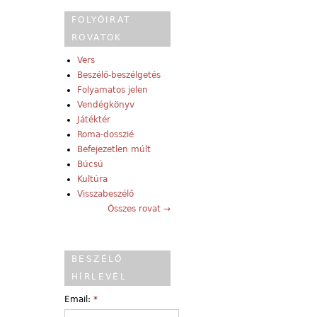
FOLYÓIRAT
ROVATOK
Vers
Beszélő-beszélgetés
Folyamatos jelen
Vendégkönyv
Játéktér
Roma-dosszié
Befejezetlen múlt
Búcsú
Kultúra
Visszabeszélő
Összes rovat →
BESZÉLŐ
HÍRLEVÉL
Email:
*