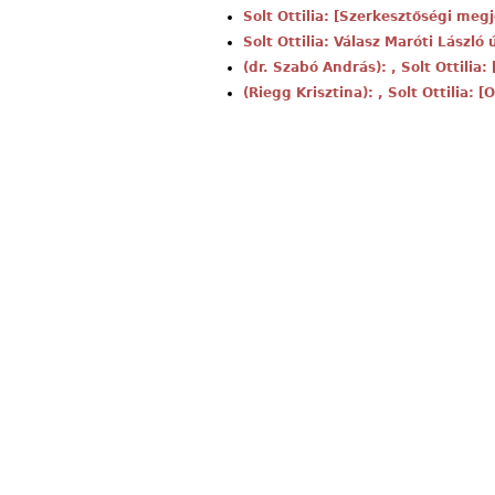
Solt Ottilia: [Szerkesztőségi meg
Solt Ottilia: Válasz Maróti László
(dr. Szabó András): , Solt Ottilia:
(Riegg Krisztina): , Solt Ottilia: 