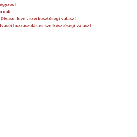
jegyzés]
 úrnak
 [Olvasói levél, szerkesztőségi válasz]
[Olvasói hozzászólás és szerkesztőségi válasz]