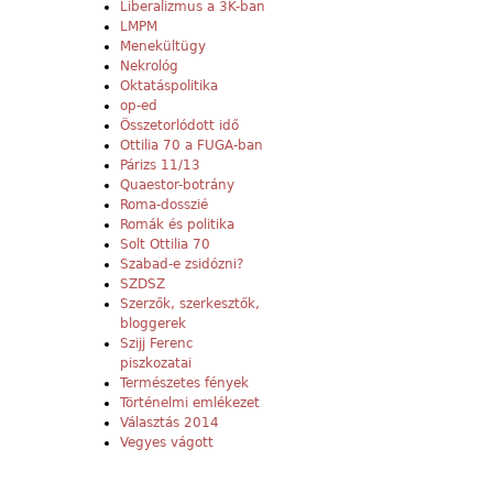
Liberalizmus a 3K-ban
LMPM
Menekültügy
Nekrológ
Oktatáspolitika
op-ed
Összetorlódott idő
Ottilia 70 a FUGA-ban
Párizs 11/13
Quaestor-botrány
Roma-dosszié
Romák és politika
Solt Ottilia 70
Szabad-e zsidózni?
SZDSZ
Szerzők, szerkesztők,
bloggerek
Szijj Ferenc
piszkozatai
Természetes fények
Történelmi emlékezet
Választás 2014
Vegyes vágott