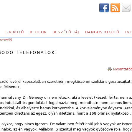
E-KIKÖTŐ
BLOGOK
BESZÉLŐ TÁJ
HANGOS KIKÖTŐ
IN
beszélő
GÓDÓ TELEFONÁLÓK!
Nyomtatób
óló levéllel kapcsolatban szeretném megköszönni szolidáris gesztusaikat,
e féltsenek!
amisítvány. Dr. Gémesy úr nem létezik, aki a levelet (kézzel) leírta, nem 
ágos indulatait és gondolatait fogalmazta meg, mondhatni nem azonos önm
ándékkal, és elhelyezte hamis környezetbe. A közvéleménybe ágyazta. Azér
ttentően dilettáns az egész, olyan dilettáns, mint a 168 órának nyilatkozó 
olykor, hogy nincs igazam. De valamiben feltétlenül jobb vagyok az ismer
sinálok, az én vagyok. Vállalom. S szentül meg vagyok győződve róla, hogy