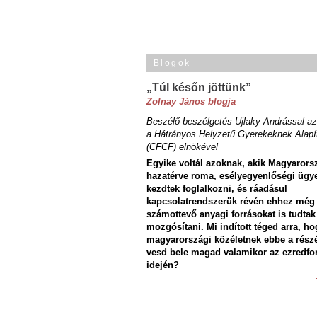
Blogok
„Túl későn jöttünk”
Zolnay János blogja
Beszélő-beszélgetés Ujlaky Andrással az
a Hátrányos Helyzetű Gyerekeknek Alapí
(CFCF) elnökével
Egyike voltál azoknak, akik Magyarors
hazatérve roma, esélyegyenlőségi ügy
kezdtek foglalkozni, és ráadásul
kapcsolatrendszerük révén ehhez még
számottevő anyagi forrásokat is tudtak
mozgósítani. Mi indított téged arra, ho
magyarországi közéletnek ebbe a rész
vesd bele magad valamikor az ezredfo
idején?