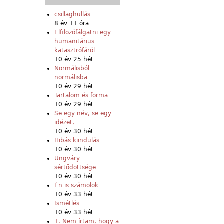
csillaghullás
8 év 11 óra
Elfilozófálgatni egy
humanitárius
katasztrófáról
10 év 25 hét
Normálisból
normálisba
10 év 29 hét
Tartalom és forma
10 év 29 hét
Se egy név, se egy
idézet,
10 év 30 hét
Hibás kiindulás
10 év 30 hét
Ungváry
sértődöttsége
10 év 30 hét
Én is számolok
10 év 33 hét
Ismétlés
10 év 33 hét
1. Nem írtam, hogy a