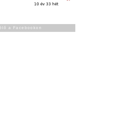
10 év 33 hét
élő a Facebookon