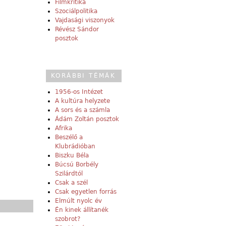
Filmkritika
Szociálpolitika
Vajdasági viszonyok
Révész Sándor
posztok
KORÁBBI TÉMÁK
1956-os Intézet
A kultúra helyzete
A sors és a számla
Ádám Zoltán posztok
Afrika
Beszélő a
Klubrádióban
Biszku Béla
Búcsú Borbély
Szilárdtól
Csak a szél
Csak egyetlen forrás
Elmúlt nyolc év
Én kinek állítanék
szobrot?