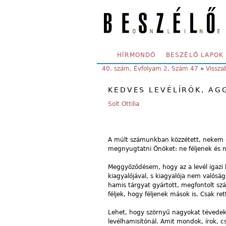
Skip to main content
SECONDARY MENU
HÍRMONDÓ
BESZÉLŐ LAPOK
YOU ARE HERE:
40. szám, Évfolyam 2, Szám 47
»
Vissza
KEDVES LEVÉLÍRÓK, AG
Solt Ottilia
A múlt számunkban közzétett, nekem sz
megnyugtatni Önöket: ne féljenek és n
Meggyőződésem, hogy az a levél igazi h
kiagyalójával, s kiagyalója nem valós
hamis tárgyat gyártott, megfontolt sz
féljek, hogy féljenek mások is. Csak re
Lehet, hogy szörnyű nagyokat tévedek 
levélhamisítónál. Amit mondok, írok, c