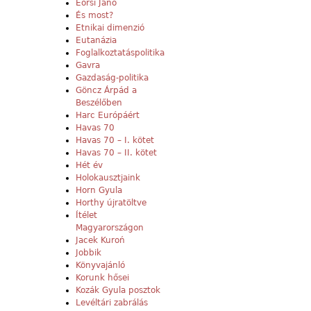
Eörsi Janó
És most?
Etnikai dimenzió
Eutanázia
Foglalkoztatáspolitika
Gavra
Gazdaság-politika
Göncz Árpád a
Beszélőben
Harc Európáért
Havas 70
Havas 70 – I. kötet
Havas 70 – II. kötet
Hét év
Holokausztjaink
Horn Gyula
Horthy újratöltve
Ítélet
Magyarországon
Jacek Kuroń
Jobbik
Könyvajánló
Korunk hősei
Kozák Gyula posztok
Levéltári zabrálás