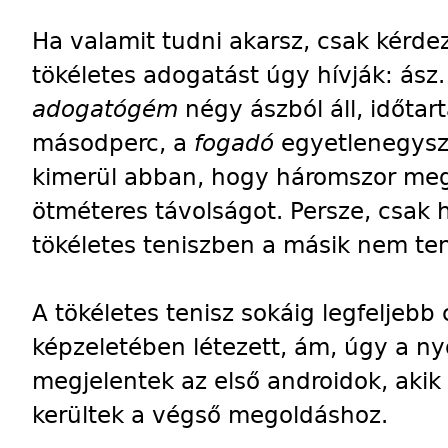
Ha valamit tudni akarsz, csak kérde
tökéletes adogatást úgy hívják: ász.
adogatógém
négy ászból áll, időtar
másodperc, a
fogadó
egyetlenegysz
kimerül abban, hogy háromszor meg
ötméteres távolságot. Persze, csak 
tökéletes teniszben a másik nem ten
A tökéletes tenisz sokáig legfeljebb
képzeletében létezett, ám, úgy a ny
megjelentek az első androidok, aki
kerültek a végső megoldáshoz.