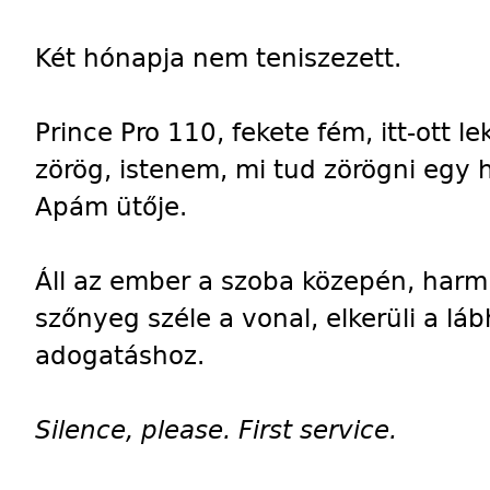
Két hónapja nem teniszezett.
Prince Pro 110, fekete fém, itt-ott l
zörög, istenem, mi tud zörögni egy 
Apám ütője.
Áll az ember a szoba közepén, harmi
szőnyeg széle a vonal, elkerüli a láb
adogatáshoz.
Silence, please. First service.