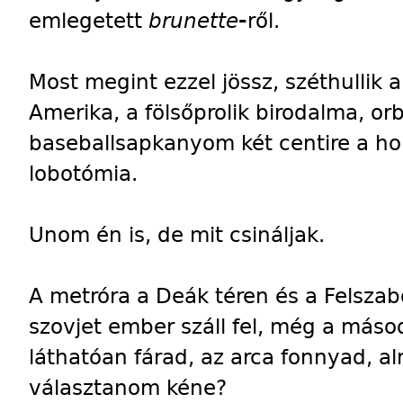
emlegetett
brunette
-
ről.
Most megint ezzel jössz, széthullik a
Amerika, a fölsőprolik birodalma, orb
baseballsapkanyom két centire a hom
lobotómia.
Unom én is, de mit csináljak.
A metróra a Deák téren és a Felszab
szovjet ember száll fel, még a máso
láthatóan fárad, az arca fonnyad, a
választanom kéne?