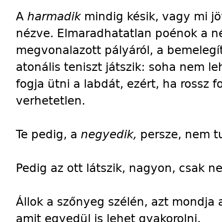
A
harmadik
mindig késik, vagy mi j
nézve. Elmaradhatatlan poénok a né
megvonalazott pályáról, a bemelegít
atonális teniszt játszik: soha nem l
fogja ütni a labdát, ezért, ha ross
verhetetlen.
Te pedig, a
negyedik,
persze, nem t
Pedig az ott látszik, nagyon, csak 
Állok a szőnyeg szélén, azt mondja 
amit egyedül is lehet gyakorolni.