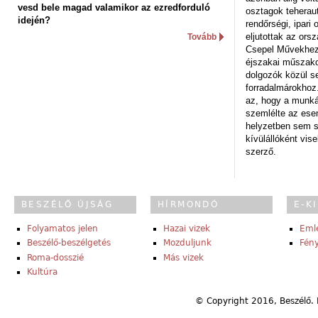
vesd bele magad valamikor az ezredforduló
osztagok teheraut
idején?
rendőrségi, ipar
eljutottak az ors
Tovább
Csepel Művekhez 
éjszakai műszakot
dolgozók közül s
forradalmárokhoz.
az, hogy a munk
szemlélte az es
helyzetben sem s
kívülállóként vise
szerző.
BESZÉLŐ ÚJSÁG
HÍRMONDÓ
E-K
Folyamatos jelen
Hazai vizek
Eml
Beszélő-beszélgetés
Mozduljunk
Fény
Roma-dosszié
Más vizek
Kultúra
© Copyright 2016, Beszélő. 