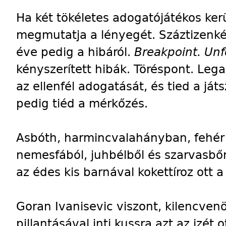
Ha két tökéletes adogatójátékos kerü
megmutatja a lényegét. Száztizenkét 
éve pedig a hibáról.
Breakpoint. Unf
kényszerített hibák. Töréspont. Lega
az ellenfél adogatását, és tied a já
pedig tiéd a mérkőzés.
Asbóth, harmincvalahányban, fehér
nemesfából, juhbélből és szarvasbőr
az édes kis barnával kokettíroz ott 
Goran Ivanisevic viszont, kilencven
pillantásával inti kussra azt az izét 