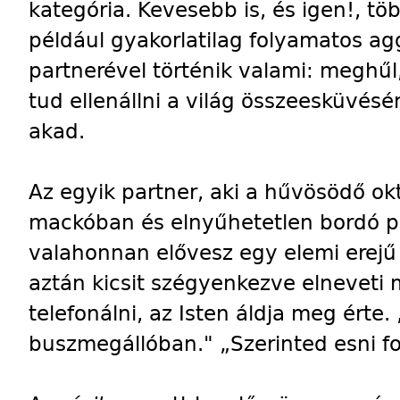
kategória. Kevesebb is, és igen!, tö
például gyakorlatilag folyamatos a
partnerével történik valami: meghű
tud ellenállni a világ összeesküvés
akad.
Az egyik partner, aki a hűvösödő o
mackóban és elnyűhetetlen bordó pu
valahonnan elővesz egy elemi erejű 
aztán kicsit szégyenkezve elneveti 
telefonálni, az Isten áldja meg érte
buszmegállóban." „Szerinted esni f