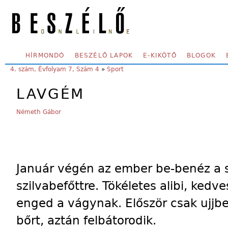
Skip to main content
SECONDARY MENU
HÍRMONDÓ
BESZÉLŐ LAPOK
E-KIKÖTŐ
BLOGOK
YOU ARE HERE:
4. szám, Évfolyam 7, Szám 4
»
Sport
LAVGÉM
Németh Gábor
Január végén az ember be-benéz a s
szilvabefőttre. Tökéletes alibi, ked
enged a vágynak. Először csak ujjbe
bőrt, aztán felbátorodik.