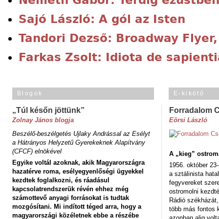
Sajó László: A gól az Isten
Tandori Dezső: Broadway Flyer,
Farkas Zsolt: Idiota de sapient
Blogok
E-kikötő
„Túl későn jöttünk”
Forradalom 
Zolnay János blogja
Eörsi László
Beszélő-beszélgetés Ujlaky Andrással az Esélyt
a Hátrányos Helyzetű Gyerekeknek Alapítvány
(CFCF) elnökével
A „kieg” ostrom
Egyike voltál azoknak, akik Magyarországra
1956. október 23-
hazatérve roma, esélyegyenlőségi ügyekkel
a sztálinista hat
kezdtek foglalkozni, és ráadásul
fegyvereket szere
kapcsolatrendszerük révén ehhez még
ostromolni kezdt
számottevő anyagi forrásokat is tudtak
Rádió székházát,
mozgósítani. Mi indított téged arra, hogy a
több más fontos 
magyarországi közéletnek ebbe a részébe
azonban alig volt