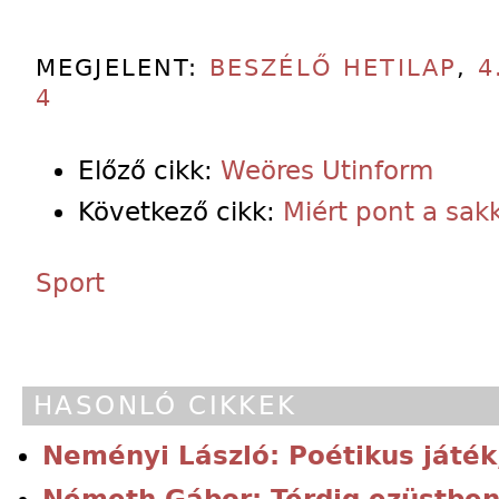
MEGJELENT:
BESZÉLŐ HETILAP
,
4
4
Előző cikk:
Weöres Utinform
Következő cikk:
Miért pont a sak
Sport
HASONLÓ CIKKEK
Neményi László: Poétikus játék
Németh Gábor: Térdig ezüstben