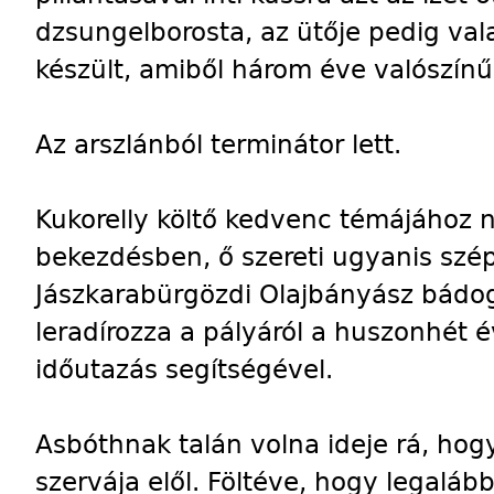
dzsungelborosta, az ütője pedig va
készült, amiből három éve valószínű
Az arszlánból terminátor lett.
Kukorelly költő kedvenc témájához 
bekezdésben, ő szereti ugyanis szép
Jászkarabürgözdi Olajbányász bádo
leradírozza a pályáról a huszonhét 
időutazás segítségével.
Asbóthnak talán volna ideje rá, hog
szervája elől. Föltéve, hogy legaláb