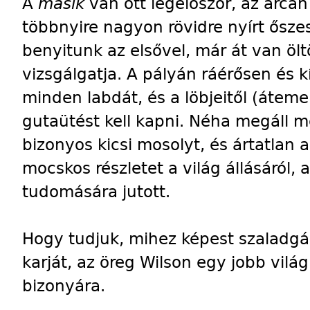
A
másik
van ott legelőször, az arcán 
többnyire nagyon rövidre nyírt őszes
benyitunk az elsővel, már át van öl
vizsgálgatja. A pályán ráérősen és k
minden labdát, és a löbjeitől (átem
gutaütést kell kapni. Néha megáll m
bizonyos kicsi mosolyt, és ártatlan a
mocskos részletet a világ állásáról, 
tudomására jutott.
Hogy tudjuk, mihez képest szaladgálu
karját, az öreg Wilson egy jobb világ
bizonyára.