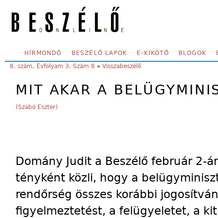
Skip to main content
SECONDARY MENU
HÍRMONDÓ
BESZÉLŐ LAPOK
E-KIKÖTŐ
BLOGOK
YOU ARE HERE:
8. szám, Évfolyam 3, Szám 8
»
Visszabeszélő
MIT AKAR A BELÜGYMINI
(Szabó Eszter)
Domány Judit a Beszélő február 2-
tényként közli, hogy a belügyminisz
rendőrség összes korábbi jogosítván
figyelmeztetést, a felügyeletet, a ki