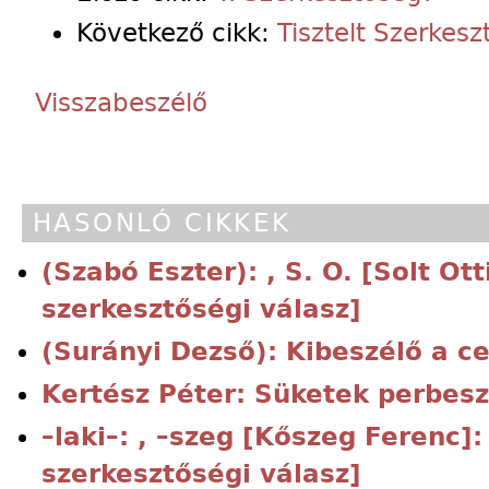
Következő cikk:
Tisztelt Szerkesz
Visszabeszélő
HASONLÓ CIKKEK
(Szabó Eszter): , S. O. [Solt Ott
szerkesztőségi válasz]
(Surányi Dezső): Kibeszélő a c
Kertész Péter: Süketek perbes
–laki–: , –szeg [Kőszeg Ferenc]:
szerkesztőségi válasz]