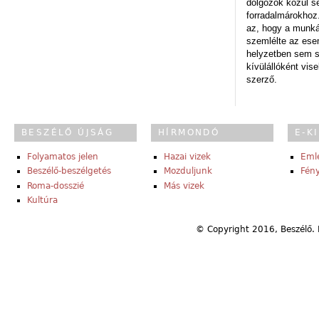
dolgozók közül s
forradalmárokhoz.
az, hogy a munk
szemlélte az es
helyzetben sem s
kívülállóként vise
szerző.
BESZÉLŐ ÚJSÁG
HÍRMONDÓ
E-K
Folyamatos jelen
Hazai vizek
Eml
Beszélő-beszélgetés
Mozduljunk
Fény
Roma-dosszié
Más vizek
Kultúra
© Copyright 2016, Beszélő. 