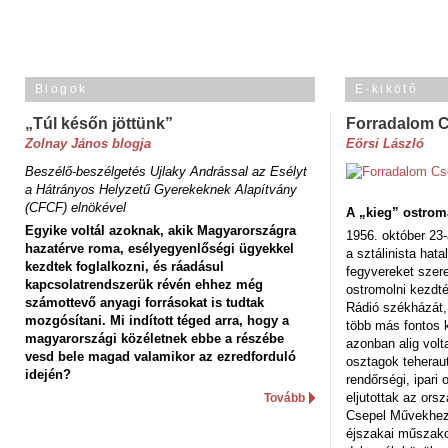
Blogok
E-kikötő
„Túl későn jöttünk”
Forradalom 
Zolnay János blogja
Eörsi László
Beszélő-beszélgetés Ujlaky Andrással az Esélyt
a Hátrányos Helyzetű Gyerekeknek Alapítvány
(CFCF) elnökével
A „kieg” ostrom
Egyike voltál azoknak, akik Magyarországra
1956. október 23-
hazatérve roma, esélyegyenlőségi ügyekkel
a sztálinista hat
kezdtek foglalkozni, és ráadásul
fegyvereket szere
kapcsolatrendszerük révén ehhez még
ostromolni kezdt
számottevő anyagi forrásokat is tudtak
Rádió székházát,
mozgósítani. Mi indított téged arra, hogy a
több más fontos 
magyarországi közéletnek ebbe a részébe
azonban alig volt
vesd bele magad valamikor az ezredforduló
osztagok teheraut
idején?
rendőrségi, ipar
eljutottak az ors
Tovább
Csepel Művekhez 
éjszakai műszakot