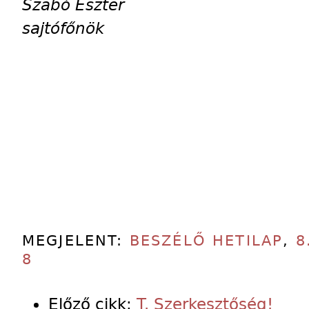
Szabó Eszter
sajtófőnök
MEGJELENT:
BESZÉLŐ HETILAP
,
8
8
Előző cikk:
T. Szerkesztőség!