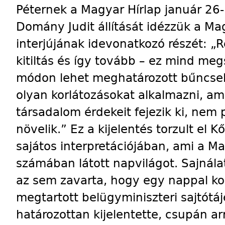
Péternek a Magyar Hírlap január 26-
Domány Judit állítását idézzük a Mag
interjújának idevonatkozó részét: „R
kitiltás és így tovább – ez mind me
módon lehet meghatározott bűncse
olyan korlátozásokat alkalmazni, a
társadalom érdekeit fejezik ki, nem
növelik.” Ez a kijelentés torzult el K
sajátos interpretációjában, ami a Ma
számában látott napvilágot. Sajnála
az sem zavarta, hogy egy nappal ko
megtartott belügyminiszteri sajtótá
határozottan kijelentette, csupán ar