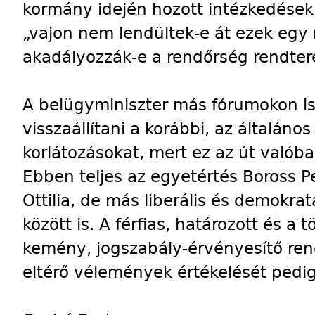
kormány idején hozott intézkedések
„vajon nem lendültek-e át ezek egy
akadályozzák-e a rendőrség rendte
A belügyminiszter más fórumokon is 
visszaállítani a korábbi, az általáno
korlátozásokat, mert ez az út való
Ebben teljes az egyetértés Boross Pé
Ottilia, de más liberális és demokr
között is. A férfias, határozott és a 
kemény, jogszabály-érvényesítő rend
eltérő vélemények értékelését ped