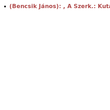
(Bencsik János): , A Szerk.: Ku