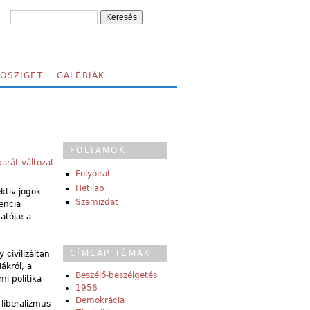
FOSZIGET
GALÉRIÁK
FOLYAMOK
arát változat
Folyóirat
Hetilap
ktív jogok
Szamizdat
encia
atója: a
CÍMLAP TÉMÁK
civilizáltan
ákról, a
Beszélő-beszélgetés
i politika
1956
Demokrácia
liberalizmus