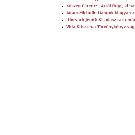
Kőszeg Ferenc: „Attól függ, ki h
Adam Michnik: Hangok Magyaror
[Horváth Jenő]: Kis olasz tartom
Vida Krisztina: Törvénykönyv vag