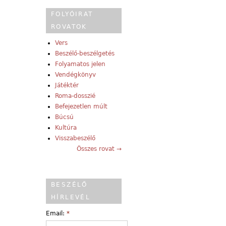
FOLYÓIRAT
ROVATOK
Vers
Beszélő-beszélgetés
Folyamatos jelen
Vendégkönyv
Játéktér
Roma-dosszié
Befejezetlen múlt
Búcsú
Kultúra
Visszabeszélő
Összes rovat →
BESZÉLŐ
HÍRLEVÉL
Email:
*