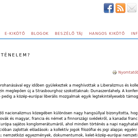
E-KIKÖTŐ
BLOGOK
BESZÉLŐ TÁJ
HANGOS KIKÖTŐ
IN
RTÉNELEM?
Nyomtatób
lerohanásával egy időben gyülekeztek a meghívottak a Liberalizmus és kolle
szín meglepően új a Strasbourghoz szokottaknak: Dunaszerdahely. A konfer
pedig a közép-európai liberális mozgalmak egyik legtekintélyesebb támog
ödő nacionalizmus közegében különösen nagy hangsúllyal bizonyította, hogy 
vák és magyar, francia és német a finnországi svédekről, a kanadai franci
Európa sajátos konglomerátumáról, ahol minden történés a napi nagyhatalm
n zajlottak előadások: a kollektív jogok filozófiai és jogi alapjai; egyéni
og; nemzetközi egyezmények, dokumentumok, kelet-közép-európai nemzeti 