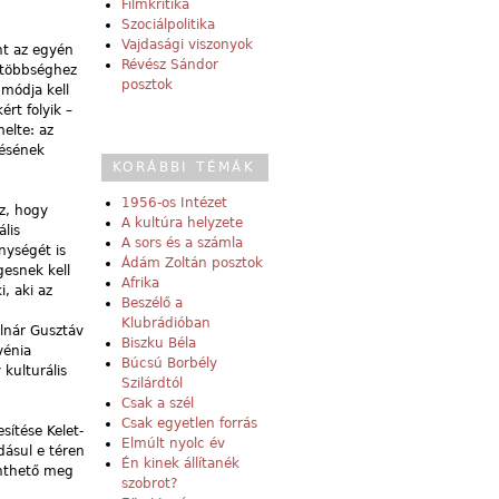
Filmkritika
Szociálpolitika
Vajdasági viszonyok
nt az egyén
Révész Sándor
 többséghez
posztok
 módja kell
rt folyik –
elte: az
tésének
KORÁBBI TÉMÁK
1956-os Intézet
z, hogy
A kultúra helyzete
lis
A sors és a számla
nységét is
Ádám Zoltán posztok
gesnek kell
Afrika
, aki az
Beszélő a
Klubrádióban
olnár Gusztáv
Biszku Béla
vénia
Búcsú Borbély
kulturális
Szilárdtól
Csak a szél
Csak egyetlen forrás
sítése Kelet-
Elmúlt nyolc év
dásul e téren
Én kinek állítanék
enthető meg
szobrot?