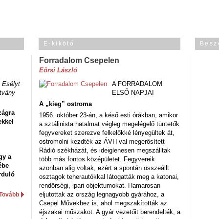
E-kikötő
Besz
Forradalom Csepelen
Eörsi László
 Esélyt
A FORRADALOM
tvány
ELSŐ NAPJAI
A „kieg” ostroma
zágra
1956. október 23-án, a késő esti órákban, amikor
ekkel
a sztálinista hatalmat végleg megelégelő tüntetők
fegyvereket szerezve felkelőkké lényegültek át,
ostromolni kezdték az ÁVH-val megerősített
Rádió székházát, és ideiglenesen megszálltak
gy a
több más fontos középületet. Fegyvereik
ébe
azonban alig voltak, ezért a spontán összeállt
rduló
osztagok teherautókkal látogatták meg a katonai,
rendőrségi, ipari objektumokat. Hamarosan
eljutottak az ország legnagyobb gyárához, a
Tovább
Csepel Művekhez is, ahol megszakították az
éjszakai műszakot. A gyár vezetőit berendelték, a