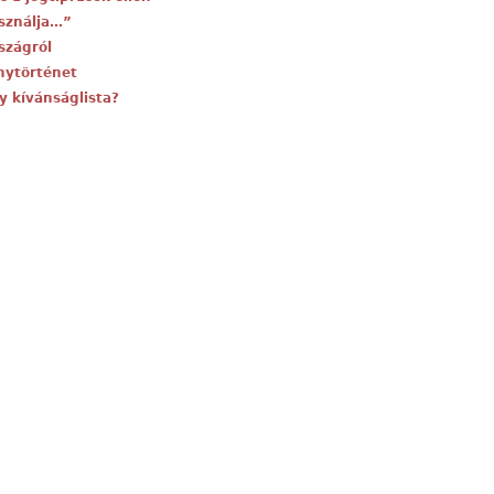
asználja…”
szágról
ánytörténet
y kívánságlista?