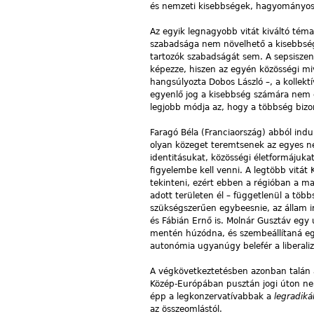
és nemzeti kisebbségek, hagyományos 
Az egyik legnagyobb vitát kiváltó téma
szabadsága nem növelhető a kisebbség
tartozók szabadságát sem. A sepsiszentg
képezze, hiszen az egyén közösségi mi
hangsúlyozta Dobos László –, a kollekt
egyenlő jog a kisebbség számára nem 
legjobb módja az, hogy a többség bizo
Faragó Béla (Franciaország) abból ind
olyan közeget teremtsenek az egyes ne
identitásukat, közösségi életformájuk
figyelembe kell venni. A legtöbb vitát 
tekinteni, ezért ebben a régióban a ma
adott területen él – függetlenül a töb
szükségszerűen egybeesnie, az állam irá
és Fábián Ernő is. Molnár Gusztáv egy ú
mentén húzódna, és szembeállítaná egya
autonómia ugyanúgy belefér a liberaliz
A végkövetkeztetésben azonban talán a 
Közép-Európában pusztán jogi úton nem 
épp a legkonzervatívabbak a
legradiká
az összeomlástól.