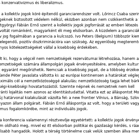
konzervativizmus és liberalizmus.
 a kollektív jogok köré építendő garanciarendszer volt. Lőrincz Csaba szeri
eknek biztosított védelem nélkül, eközben azonban nem csökkenthetik a
yörgyi Fábián Ernő szerint a kollektív jogok jogforrását az emberi létezés
voltát románként, magyarként éli meg elsősorban. A küzdelem a garanciáké
ív jog fogalmában a garancia a kulcsszó. Ivo Peters (Belgium) többször kiem
elegendő, pozitív diszkriminációra van szükség. Az egyenlőség megterem
nyos kötelezettségeket vállal a kisebbség érdekében.
ult ki, hogy a végcél nem nemzetiségek rezervátumai létrehozása, hanem a
mzetiségek számára állampolgári jogaik érvényesítésére, amelyben kulturá
at egyaránt megőrizhetik. Nemcsak a kisebbség jogait, de a többség érzéke
Kende Péter javaslata váltotta ki: az európai kontinensen a határokat végle
ximális cél a nemzetközösséggé alakulás; nemzetközösség tagja lehet bárki
bségi-kisebbségi hovatartozástól. Szerinte népnek és nemzetnek nem kell
nti lojalitás nem azonos az identitástudattal. Vitatta ezt az álláspontot M
j határvonal kialakulását vázolta fel: a new frontier Vilnius, a Bánság, Szlo
zon állam polgárait. Fábián Ernő álláspontja az volt, hogy a területi vagy 
mus fogalomkörébe, mint az individuális jogok.
konferencia valamennyi résztvevője egyetértett: a kollektív jogok érvénye
oldható meg, mivel ez itt elsősorban politikai és gazdasági kérdés, s ráa
lisabb
hangadók. Holott a térség történelme csak velük szemben állva m