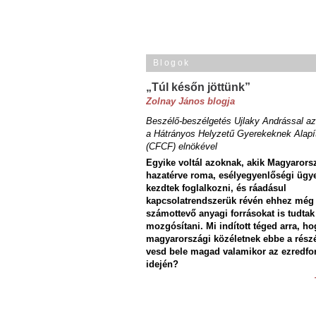
Blogok
„Túl későn jöttünk”
Zolnay János blogja
Beszélő-beszélgetés Ujlaky Andrással az
a Hátrányos Helyzetű Gyerekeknek Alapí
(CFCF) elnökével
Egyike voltál azoknak, akik Magyarors
hazatérve roma, esélyegyenlőségi ügy
kezdtek foglalkozni, és ráadásul
kapcsolatrendszerük révén ehhez még
számottevő anyagi forrásokat is tudtak
mozgósítani. Mi indított téged arra, ho
magyarországi közéletnek ebbe a rész
vesd bele magad valamikor az ezredfo
idején?