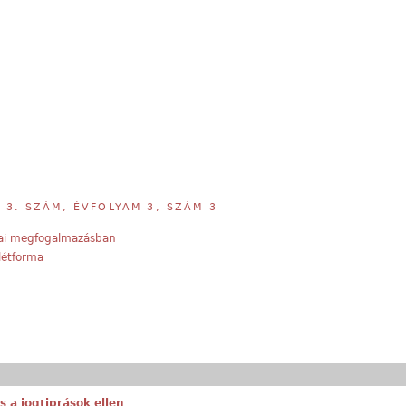
,
3. SZÁM, ÉVFOLYAM 3, SZÁM 3
gai megfogalmazásban
létforma
 a jogtiprások ellen