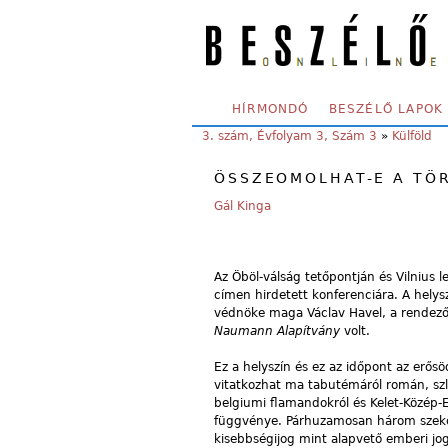
Skip to main content
SECONDARY MENU
HÍRMONDÓ
BESZÉLŐ LAPOK
YOU ARE HERE:
3. szám, Évfolyam 3, Szám 3
»
Külföld
ÖSSZEOMOLHAT-E A TÖ
Gál Kinga
Az Öböl-válság tetőpontján és Vilnius 
címen hirdetett konferenciára. A hely
védnöke maga Václav Havel, a rendező 
Naumann Alapítvány
volt.
Ez a helyszín és ez az időpont az erős
vitatkozhat ma tabutémáról román, szlo
belgiumi flamandokról és Kelet-Közép-
függvénye. Párhuzamosan három szekcióba
kisebbségijog mint alapvető emberi j