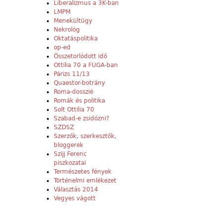
Liberalizmus a 3K-ban
LMPM
Menekültügy
Nekrológ
Oktatáspolitika
op-ed
Összetorlódott idő
Ottilia 70 a FUGA-ban
Párizs 11/13
Quaestor-botrány
Roma-dosszié
Romák és politika
Solt Ottilia 70
Szabad-e zsidózni?
SZDSZ
Szerzők, szerkesztők,
bloggerek
Szijj Ferenc
piszkozatai
Természetes fények
Történelmi emlékezet
Választás 2014
Vegyes vágott