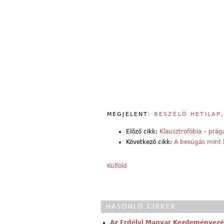
MEGJELENT:
BESZÉLŐ HETILAP
Előző cikk:
Klausztrofóbia – prá
Következő cikk:
A besúgás mint 
Külföld
HASONLÓ CIKKEK
Az Erdélyi Magyar Kezdeményezés