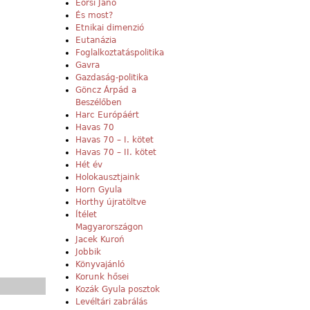
Eörsi Janó
És most?
Etnikai dimenzió
Eutanázia
Foglalkoztatáspolitika
Gavra
Gazdaság-politika
Göncz Árpád a
Beszélőben
Harc Európáért
Havas 70
Havas 70 – I. kötet
Havas 70 – II. kötet
Hét év
Holokausztjaink
Horn Gyula
Horthy újratöltve
Ítélet
Magyarországon
Jacek Kuroń
Jobbik
Könyvajánló
Korunk hősei
Kozák Gyula posztok
Levéltári zabrálás