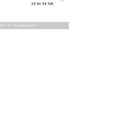
10 év 34 hét
élő a Facebookon