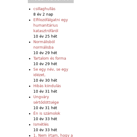
csillaghullás
8 év 2 nap
Elfilozófálgatni egy
humanitárius
katasztrófáról
10 év 25 hét
Normálisból
normálisba
10 év 29 hét
Tartalom és forma
10 év 29 hét
Se egy név, se egy
idézet,
10 év 30 hét
Hibás kiindulás
10 év 31 hét
Ungváry
sértődöttsége
10 év 31 hét
Én is számolok
10 év 33 hét
Ismétlés
10 év 33 hét
1. Nem írtam, hogy a