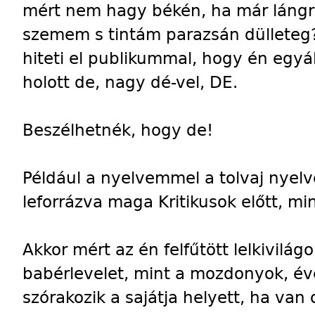
mért nem hagy békén, ha már lángra 
szemem s tintám parazsán dülleteg?
hiteti el publikummal, hogy én egyá
holott de, nagy dé-vel, DE.
Beszélhetnék, hogy de!
Például a nyelvemmel a tolvaj nyelv
leforrázva maga Kritikusok előtt, min
Akkor mért az én felfűtött lelkivil
babérlevelet, mint a mozdonyok, év
szórakozik a sajátja helyett, ha van