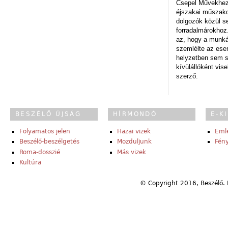
Csepel Művekhez 
éjszakai műszakot
dolgozók közül s
forradalmárokhoz.
az, hogy a munk
szemlélte az es
helyzetben sem s
kívülállóként vise
szerző.
BESZÉLŐ ÚJSÁG
HÍRMONDÓ
E-K
Folyamatos jelen
Hazai vizek
Eml
Beszélő-beszélgetés
Mozduljunk
Fény
Roma-dosszié
Más vizek
Kultúra
© Copyright 2016, Beszélő. 