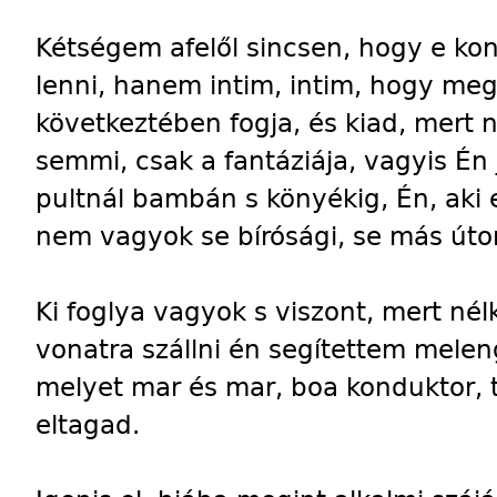
Kétségem afelől sincsen, hogy e konk
lenni, hanem intim, intim, hogy meg
következtében fogja, és kiad, mert
semmi, csak a fantáziája, vagyis Én 
pultnál bambán s könyékig, Én, aki e
nem vagyok se bírósági, se más úton
Ki foglya vagyok s viszont, mert nélk
vonatra szállni én segítettem mele
melyet mar és mar, boa konduktor, 
eltagad.