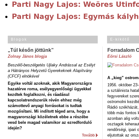
Parti Nagy Lajos: Weöres Utinf
Parti Nagy Lajos: Egymás kályh
Blogok
E-kikötő
„Túl későn jöttünk”
Forradalom 
Zolnay János blogja
Eörsi László
Beszélő-beszélgetés Ujlaky Andrással az Esélyt
a Hátrányos Helyzetű Gyerekeknek Alapítvány
(CFCF) elnökével
A „kieg” ostrom
Egyike voltál azoknak, akik Magyarországra
1956. október 23-
hazatérve roma, esélyegyenlőségi ügyekkel
a sztálinista hat
kezdtek foglalkozni, és ráadásul
fegyvereket szere
kapcsolatrendszerük révén ehhez még
ostromolni kezdt
számottevő anyagi forrásokat is tudtak
Rádió székházát,
mozgósítani. Mi indított téged arra, hogy a
több más fontos 
magyarországi közéletnek ebbe a részébe
azonban alig volt
vesd bele magad valamikor az ezredforduló
osztagok teheraut
idején?
rendőrségi, ipar
eljutottak az ors
Tovább