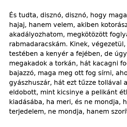
És tudta, disznó, disznó, hogy maga
hajaj, hanem velem, akiben kotorá
akadályozhatom, megkötözött fogly
rabmadaracskám. Kinek, végezetül, 
testében a kenyér a fejében, de úgy
megakadok a torkán, hát kacagni fo
bajazzó, maga meg ott fog sírni, ahol
gyászhuszár, hát ezt tűzze tollával 
eldobott, mint kicsinye a pelikánt ét
kiadásába, ha meri, és ne mondja, 
terjedelem, ne mondja, hanem szorí