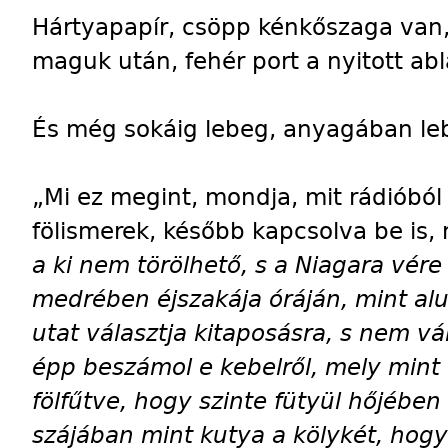
Hártyapapír, csöpp kénkőszaga van
maguk után, fehér port a nyitott abla
És még sokáig lebeg, anyagában le
„Mi ez megint, mondja, mit rádióbó
fölismerek, később kapcsolva be is,
a ki nem törölhető, s a Niagara vé
medrében éjszakája óráján, mint alul
utat választja kitaposásra, s nem vá
épp beszámol e kebelről, mely mint 
fölfűtve, hogy szinte fütyül hőjében
szájában mint kutya a kölykét, hogy 