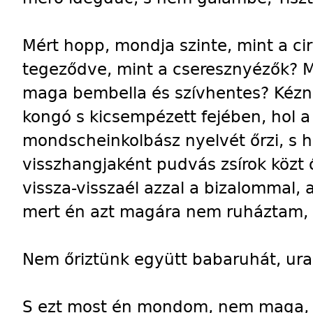
Mért hopp, mondja szinte, mint a cirk
tegeződve, mint a cseresznyézők? 
maga bembella és szívhentes? Kézné
kongó s kicsempézett fejében, hol a
mondscheinkolbász nyelvét őrzi, s h
visszhangjaként pudvás zsírok közt őr
vissza-visszaél azzal a bizalommal
mert én azt magára nem ruháztam, 
Nem őriztünk együtt babaruhát, ur
S ezt most én mondom, nem maga, s