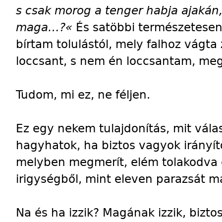
s csak morog a tenger habja ajakán
maga…?«
És satöbbi természetesen
bírtam tolulástól, mely falhoz vágt
loccsant, s nem én loccsantam, me
Tudom, mi ez, ne féljen.
Ez egy nekem tulajdonítás, mit vála
hagyhatok, ha biztos vagyok irányít
melyben megmerít, elém tolakodva
irigységből, mint eleven parazsát 
Na és ha izzik? Magának izzik, biztos