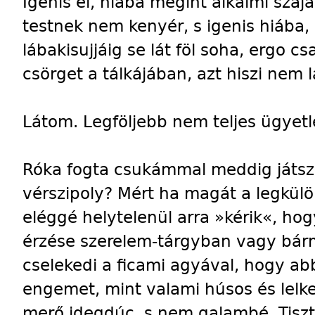
Igenis el, hiába megint alkalmi száj
testnek nem kenyér, s igenis hiába,
lábakisujjáig se lát föl soha, ergo 
csörget a tálkájában, azt hiszi nem 
Látom. Legföljebb nem teljes ügyetl
Róka fogta csukámmal meddig játsz
vérszipoly? Mért ha magát a legkü
eléggé helytelenül arra »kérik«, hog
érzése szerelem-tárgyban vagy bár
cselekedi a ficami agyával, hogy abb
engemet, mint valami húsos és lelke
merő idegdúc, s nem galambé, Tiszt