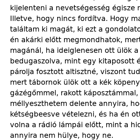
kijelenteni a nevetségesség égisze n
Illetve, hogy nincs fordítva. Hogy m
találtam ki magát, ki ezt a gondolatot
én akárki előtt megmondhatok, mer
magánál, ha ideiglenesen ott ülök
bedugaszolva, mint egy kitaposott és
párolja fosztott altisztné, viszont t
mert tábornok ülök ott a kék köpen
gázégőmmel, rakott káposztámmal
méllyeszthetem delente annyira, ho
kétségbeesve vételezni, és ha én ot
volna a rádió lámpái előtt, mint a hi
annyira nem hülye, hogy ne.