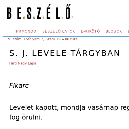
Skip to main content
SECONDARY MENU
HÍRMONDÓ
BESZÉLŐ LAPOK
E-KIKÖTŐ
BLOGOK
YOU ARE HERE:
19. szám, Évfolyam 7, Szám 19
»
Kultúra
S. J. LEVELE TÁRGYBAN
Parti Nagy Lajos
Fikarc
Levelet kapott, mondja vasárnap reg
fog örülni.