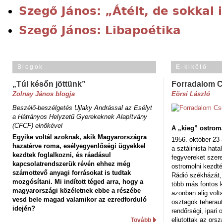
Szegő János: „Átélt, de sokkal 
Szegő János: Libapoétika
Blogok
E-kikötő
„Túl későn jöttünk”
Forradalom 
Zolnay János blogja
Eörsi László
Beszélő-beszélgetés Ujlaky Andrással az Esélyt
a Hátrányos Helyzetű Gyerekeknek Alapítvány
(CFCF) elnökével
A „kieg” ostrom
Egyike voltál azoknak, akik Magyarországra
1956. október 23-
hazatérve roma, esélyegyenlőségi ügyekkel
a sztálinista hat
kezdtek foglalkozni, és ráadásul
fegyvereket szere
kapcsolatrendszerük révén ehhez még
ostromolni kezdt
számottevő anyagi forrásokat is tudtak
Rádió székházát,
mozgósítani. Mi indított téged arra, hogy a
több más fontos 
magyarországi közéletnek ebbe a részébe
azonban alig volt
vesd bele magad valamikor az ezredforduló
osztagok teheraut
idején?
rendőrségi, ipar
eljutottak az ors
Tovább