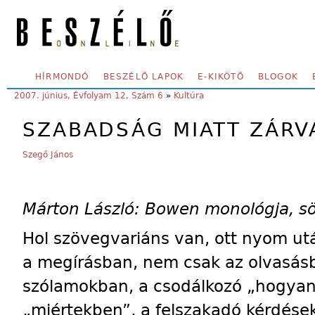
Skip to main content
SECONDARY MENU
HÍRMONDÓ
BESZÉLŐ LAPOK
E-KIKÖTŐ
BLOGOK
YOU ARE HERE:
2007. június, Évfolyam 12, Szám 6
»
Kultúra
SZABADSÁG MIATT ZÁRV
Szegő János
Márton László: Bowen monológja, sö
Hol szövegvariáns van, ott nyom u
a megírásban, nem csak az olvasás
szólamokban, a csodálkozó „ho­gya­n
„miértekben”, a felszakadó kérdések