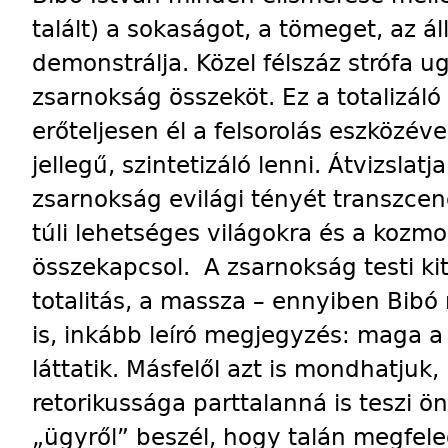
talált) a sokaságot, a tömeget, az á
demonstrálja. Közel félszáz strófa u
zsarnokság összeköt. Ez a totalizáló 
erőteljesen él a felsorolás eszközé
jellegű, szintetizáló lenni. Átvizslatj
zsarnokság evilági tényét transzcend
túli lehetséges világokra és a kozmo
összekapcsol. A zsarnokság testi ki
totalitás, a massza – ennyiben Bib
is, inkább leíró megjegyzés: maga a
láttatik. Másfelől azt is mondhatjuk
retorikussága parttalanná is teszi 
„ügyről” beszél, hogy talán megfele