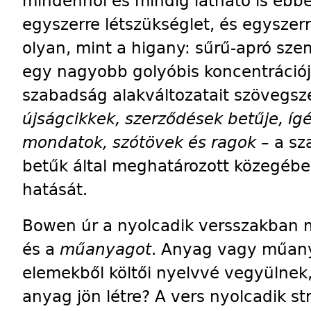
mindenhol és mindig látható is ebb
egyszerre létszükséglet, és egyszerr
olyan, mint a higany: sűrű-apró szem
egy nagyobb golyóbis koncentráció­
szabadság alakváltozatait szövegsz
újságcikkek, szerződések betűje, ígé
mondatok, szótövek és ragok
– a sz
betűk által meghatározott közegében
hatását.
Bowen úr a nyolcadik versszakban meg
és a
műanyagot
. Anyag vagy mű­any
elemekből költői nyelv­­vé vegyüln
anyag jön létre? A vers nyolcadik st