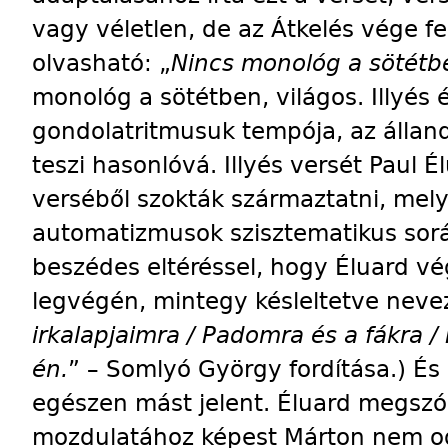
vagy véletlen, de az Átkelés vége f
olvasható: „
Nincs monológ a sötétbe
monológ a sötétben, világos. Illyés
gondolatritmusuk tempója, az állan
teszi hasonlóvá. Illyés versét Paul 
verséből szokták származtatni, mely
automatizmusok szisztematikus soráb
beszédes eltéréssel, hogy Éluard vég
legvégén, mintegy késleltetve neve
irkalapjaimra / Padomra és a fákra /
én.
” – Somlyó György fordítása.) És 
egészen mást jelent. Éluard megszól
mozdulatához képest Márton nem o