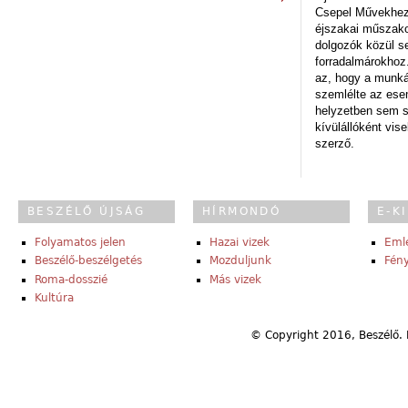
Csepel Művekhez 
éjszakai műszakot
dolgozók közül s
forradalmárokhoz.
az, hogy a munk
szemlélte az es
helyzetben sem s
kívülállóként vise
szerző.
BESZÉLŐ ÚJSÁG
HÍRMONDÓ
E-K
Folyamatos jelen
Hazai vizek
Eml
Beszélő-beszélgetés
Mozduljunk
Fény
Roma-dosszié
Más vizek
Kultúra
© Copyright 2016, Beszélő. 