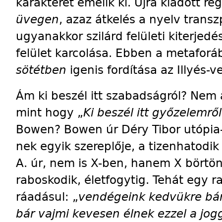
karakterét emelik ki. Újra kiadott 
üvegen
, azaz átkelés a nyelv transz
ugyanakkor szilárd felületi ki­ter­je­
felület karcolása. Ebben a metafor
sötétben
igenis fordítása az Illyés-
Ám ki beszél itt szabadságról? Nem 
mint hogy „
Ki beszél itt győzelemről
Bowen? Bowen úr Déry Tibor utópia
nek egyik szereplője, a tizenhatodik 
A. úr, nem is X-ben, hanem X börtö
raboskodik, életfogytig. Tehát egy r
ráadásul: „
vendégeink kedvükre bár
bár vajmi kevesen élnek ezzel a jog