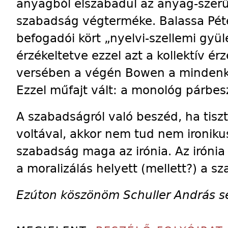
anyagból elszabadul az anyag-szerű
szabadság végterméke. Ba­las­sa Pét
befogadói kört „nyelvi-szellemi gyü
érzékeltetve ezzel azt a kollektív érz
versében a végén Bowen a mindenkori
Ezzel műfajt vált: a monológ pár­be­s
A szabadságról való beszéd, ha tis
voltával, akkor nem tud nem ironiku
szabadság maga az irónia. Az irónia
a moralizálás he­lyett (mellett?) a 
Ezúton köszönöm Schuller András se