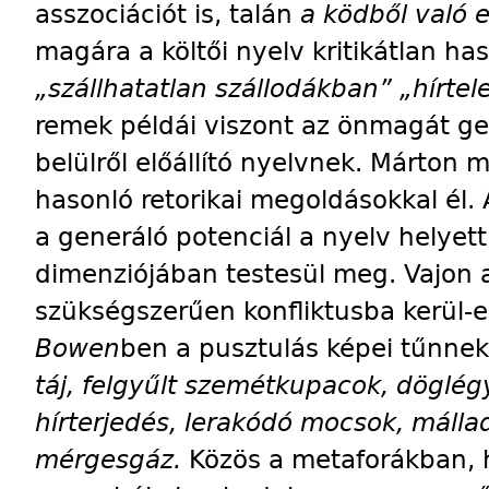
asszociációt is, talán
a ködből való 
magára a költői nyelv kritikátlan has
„szállhatatlan szállodákban” „hírte
remek példái viszont az önmagát ge
belülről előállító nyelvnek. Márton 
hasonló retorikai megoldásokkal él.
a generáló potenciál a nyelv helyett 
dimenziójában testesül meg. Vajon
szükségszerűen kon­f­­liktusba kerül-
Bowen
­ben a pusztulás képei tűnnek 
táj, felgyűlt szemétkupacok, döglégy
hírterjedés, lerakódó mocsok, mállad
mérgesgáz.
Közös a metaforákban, 