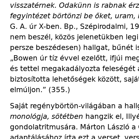
visszatérnek. Odakünn is rabnak ér
fegyintézet börtönzi be őket, uram, 
G. A. úr X-ben. Bp., Szép­iro­dalmi, 
nem beszél, közös jelenetükben legi
persze beszédesen) hallgat, bűnét i
„Bowen úr tíz évvel ezelőtt, ifjúi 
és tettel megakadályozta feleségét
biztosította lehetőségek között, saj
elmúljon.” (355.)
Saját regénybörtön-világában a hal
monológja, sötétben
hangzik el, Ill
gondolatritmusára. Márton László a 
adaptálásához írta ezt a verset, ve