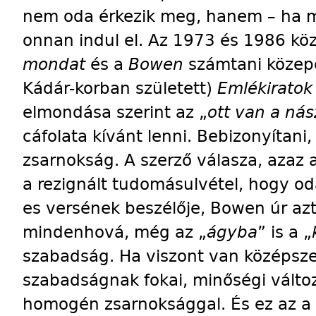
nem oda érkezik meg, hanem – ha m
onnan in­dul el. Az 1973 és 1986 köz
mondat
és a
Bowen
számtani közepé
Kádár-korban született)
Emlékiratok
elmondása szerint az „
ott van a nás
cáfolata kívánt lenni. Be­bi­zo­nyí­ta
zsarnokság. A szerző válasza, azaz
a rezignált tudomásulvétel, hogy od
es versének beszélője, Bowen úr azt
mindenhová, még az „
ágyba
” is a „
szabadság. Ha viszont van középsze
szabadságnak fokai, minőségi változ
homogén zsarnoksággal. És ez az a 