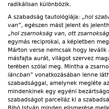
radikálisan különbözik.
A szabadság tautológiája: „
hol szab
van
”, egészen mást jelent és jelenth
„
hol zsarnokság van, ott zsarnoksá
egymás reciprokai, a kép­letben me
Márton verse nemcsak hogy leválik a
másfajta aurát, világot szervez maga
terében szólal meg. Mintha a zsarno
láncban
” vonatkozásában lenne láth
szabadsággal, amelynek megléte a
mindenkinek egy egyé­ni bezártságot
szabadságot parcelláz ki a szabadsá
Bibó István minden elismerése mel