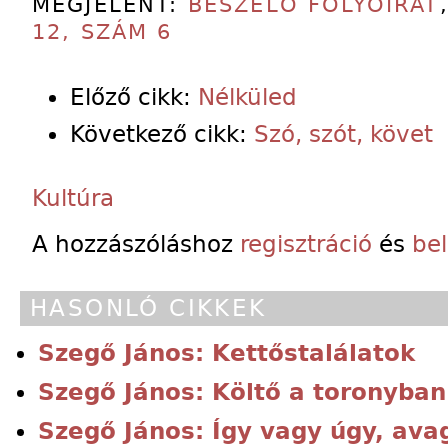
MEGJELENT:
BESZÉLŐ FOLYÓIRAT
12, SZÁM 6
Előző cikk:
Nélküled
Következő cikk:
Szó, szót, követ
Kultúra
A hozzászóláshoz
regisztráció
és
be
HASONLÓ CIKKEK
Szegő János: Kettőstalálatok
Szegő János: Költő a toronyban
Szegő János: Így vagy úgy, avag