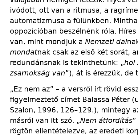
ivódott, ott van a ritmusa, a ragrím
automatizmusa a fülünkben. Mintha 
oppozícióban beszélnénk róla. Híres 
van, mint mondjuk a
Nemzeti dal
na
mondat
nak csak az első két sorát,
redundánsnak is tekinthetünk: „
hol
zsarnokság van
”), át is érezzük, d
„Ez nem az” – a versről írt rövid ess
figyelmeztető címet Balassa Péter (
Szalon, 1996, 126–­129.), mintegy a
másról van itt szó. „
Nem átfordítás
”
rögtön ellentételezve, az eredeti kor