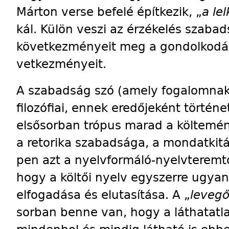
Márton verse befelé építkezik, „
a le
kál. Külön veszi az érzékelés szaba
következményeit meg a gondolkodá
vet­kezményeit.
A szabadság szó (amely fogalomnak 
filozófiai, ennek eredőjeként történet
elsősorban trópus marad a költemé
a retorika szabadsága, a mondatkit
pen azt a nyelvformáló-nyelvteremtő
hogy a költői nyelv egyszerre ugy
elfogadása és elutasítása. A „
leveg
sorban benne van, hogy a láthatatl