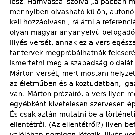
lesz, Hamvassal szólva „a pácban 
mennyiben olvasható külön, autonó
kell hozzáolvasni, rálátni a referenc
olyan magyar anyanyelvű befogadó t
Illyés versét, annak ez a vers egésze
tantervek megpróbálhatnák felcserél
ismertetni meg a szabadság oldalát 
Márton versét, mert mostani helyze
az életműben és a köztudatban, igaz
van: Márton prózaíró, a vers ilyen m
egyébként kivételesen szervesen ép
És csak aztán mutatni be a történeti
ellentétről. (Az ellentétről?) Ilyen 
valójában nemigen létezik. Illyés v