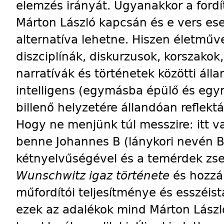
elemzés irányát. Ugyanakkor a fordí
Márton László kapcsán és e vers ese
alternatíva lehetne. Hiszen életműve
diszciplínák, diskurzusok, korszako
narratívák és történetek közötti álla
intelligens (egymásba épülő és egy
billenő helyzetére állandóan reflekt
Hogy ne menjünk túl messzire: itt 
ben­ne Johannes B (lánykori nevén 
kétnyelvűségével és a temérdek zsen
Wunschwitz igaz története
és hoz­zá
műfordítói teljesítménye és esszéist
ezek az adalékok mind Márton Lászl