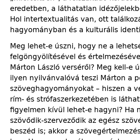
eredetben, a láthatatlan idézőjelekb
Hol intertextualitás van, ott találkoz
hagyományban és a kulturális ident
Meg lehet-e úszni, hogy ne a lehe
felgöngyölítésével és értelmezésév
Márton László verséről? Meg kell-e 
ilyen nyilvánvalóvá teszi Márton a p
szöveghagyományokat – hiszen a ve
rím- és strófaszerkezetében is láthat
figyelmen kívül lehet-e hagyni? Ha 
szövődik-szerveződik az egész szöve
beszéd is; akkor a szövegértelmezé