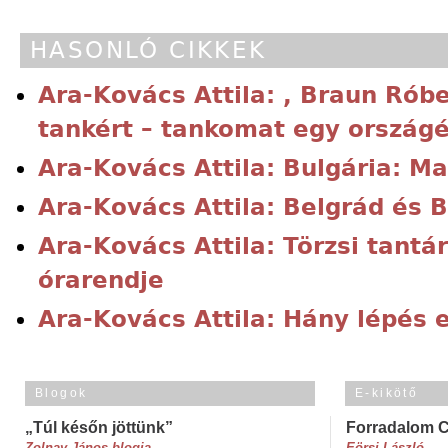
HASONLÓ CIKKEK
Ara-Kovács Attila: , Braun Rób
tankért – tankomat egy országé
Ara-Kovács Attila: Bulgária: M
Ara-Kovács Attila: Belgrád és 
Ara-Kovács Attila: Törzsi tant
órarendje
Ara-Kovács Attila: Hány lépés e
Blogok
E-kikötő
„Túl későn jöttünk”
Forradalom 
Zolnay János blogja
Eörsi László