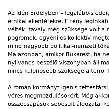
Az idén Erdélyben – legalábbis eddi
etnikai ellentétekre. E tény leginkáb
vélték: tavaly még szüksége volt a
pogromok, egyéni és kollektív megto
mind nagyobb politikai-nemzeti tők
Ma azonban, amikor Bukarest, ha ne
nyilvános beszélő viszonyban áll m
nincs különösebb szüksége a terror
A román kormányt igenis tettestársi 
véres megmozdulásokért. Még akkor i
összecsapások sebesült áldozatai k