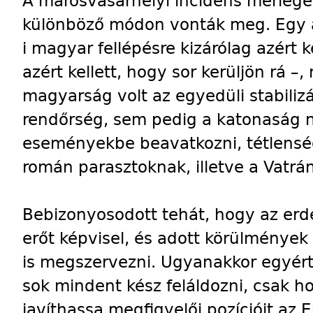
A marosvásárhelyi incidens mérlegét
különböző módon vonták meg. Egy a
i magyar fellépésre kizárólag azért 
azért kellett, hogy sor kerüljön rá –,
magyarság volt az egyedüli stabiliz
rendőrség, sem pedig a katonaság n
eseményekbe beavatkozni, tétlensé
román parasztoknak, illetve a Vatrá
Bebizonyosodott tehát, hogy az erd
erőt képvisel, és adott körülmények
is megszervezni. Ugyanakkor egyért
sok mindent kész feláldozni, csak h
javíthassa megfigyelői pozícióit az 