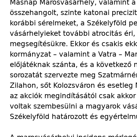
Másnap Marosvásárhely, valamint a
összehangolt, szinte katonai precizi
korábbi sérelmeket, a Székelyföld pe
vásárhelyieket további atrocitás éri
megsegítésükre. Ekkor és csakis ekko
kormányzat – valamint a Vatra – Mar
előjátéknak szánta, és a következő
sorozatát szervezte meg Szatmárné
Zilahon, sőt Kolozsváron és esetleg
az akciók megindításától csak akkor 
voltak szembesülni a magyarok vásár
Székelyföld határozott és egyértelm