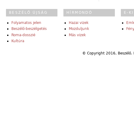
BESZÉLŐ ÚJSÁG
HÍRMONDÓ
E-K
Folyamatos jelen
Hazai vizek
Eml
Beszélő-beszélgetés
Mozduljunk
Fény
Roma-dosszié
Más vizek
Kultúra
© Copyright 2016, Beszélő. 