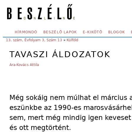
Skip to main content
SECONDARY MENU
HÍRMONDÓ
BESZÉLŐ LAPOK
E-KIKÖTŐ
BLOGOK
YOU ARE HERE:
13. szám, Évfolyam 3, Szám 13
»
Külföld
TAVASZI ÁLDOZATOK
Ara-Kovács Attila
Még sokáig nem múlhat el március a
eszünkbe az 1990-es marosvásárhel
sem, mert még mindig igen keveset 
és ott megtörtént.