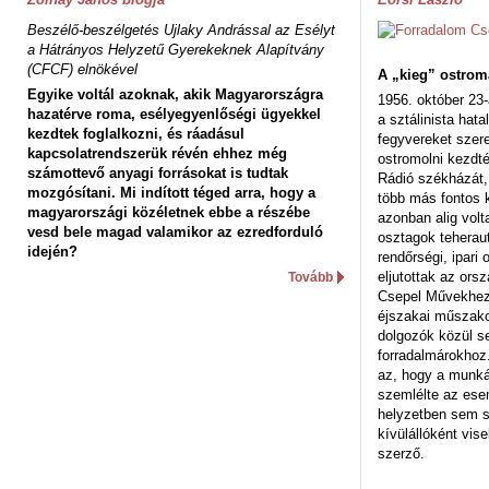
Beszélő-beszélgetés Ujlaky Andrással az Esélyt
a Hátrányos Helyzetű Gyerekeknek Alapítvány
(CFCF) elnökével
A „kieg” ostrom
Egyike voltál azoknak, akik Magyarországra
1956. október 23-
hazatérve roma, esélyegyenlőségi ügyekkel
a sztálinista hat
kezdtek foglalkozni, és ráadásul
fegyvereket szere
kapcsolatrendszerük révén ehhez még
ostromolni kezdt
számottevő anyagi forrásokat is tudtak
Rádió székházát,
mozgósítani. Mi indított téged arra, hogy a
több más fontos 
magyarországi közéletnek ebbe a részébe
azonban alig volt
vesd bele magad valamikor az ezredforduló
osztagok teheraut
idején?
rendőrségi, ipar
eljutottak az ors
Tovább
Csepel Művekhez 
éjszakai műszakot
dolgozók közül s
forradalmárokhoz.
az, hogy a munk
szemlélte az es
helyzetben sem s
kívülállóként vise
szerző.