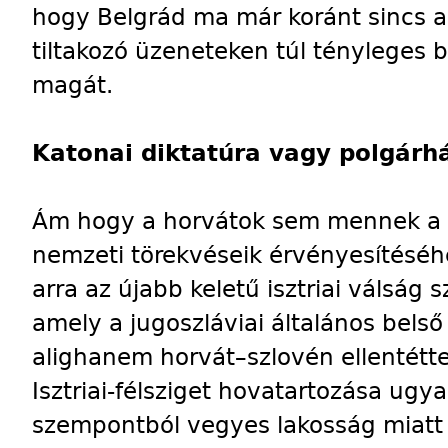
hogy Belgrád ma már koránt sincs 
tiltakozó üzeneteken túl tényleges 
magát.
Katonai diktatúra vagy polgárh
Ám hogy a horvátok sem mennek a 
nemzeti törekvéseik érvényesítéséh
arra az újabb keletű isztriai válság s
amely a jugoszláviai általános bels
alighanem horvát–szlovén ellentéttel
Isztriai-félsziget hovatartozása ugy
szempontból vegyes lakosság miatt 