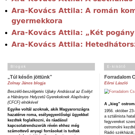
Ara-Kovács Attila: A román k
gyermekkora
Ara-Kovács Attila: „Két pogány
Ara-Kovács Attila: Hetedhátor
Blogok
E-kikötő
„Túl későn jöttünk”
Forradalom 
Zolnay János blogja
Eörsi László
Beszélő-beszélgetés Ujlaky Andrással az Esélyt
a Hátrányos Helyzetű Gyerekeknek Alapítvány
(CFCF) elnökével
A „kieg” ostrom
Egyike voltál azoknak, akik Magyarországra
1956. október 23-
hazatérve roma, esélyegyenlőségi ügyekkel
a sztálinista hat
kezdtek foglalkozni, és ráadásul
fegyvereket szere
kapcsolatrendszerük révén ehhez még
ostromolni kezdt
számottevő anyagi forrásokat is tudtak
Rádió székházát,