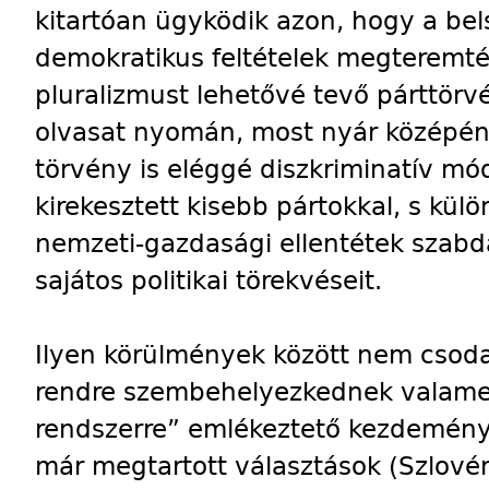
kitartóan ügyködik azon, hogy a be
demokratikus feltételek megteremté
pluralizmust lehetővé tevő párttörv
olvasat nyomán, most nyár középén
törvény is eléggé diszkriminatív mó
kirekesztett kisebb pártokkal, s kül
nemzeti-gazdasági ellentétek szabdal
sajátos politikai törekvéseit.
Ilyen körülmények között nem csoda
rendre szembehelyezkednek valamenn
rendszerre” emlékeztető kezdeménye
már megtartott választások (Szlové