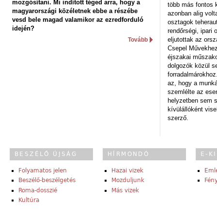
mozgósítani. Mi indított téged arra, hogy a
több más fontos 
magyarországi közéletnek ebbe a részébe
azonban alig volt
vesd bele magad valamikor az ezredforduló
osztagok teheraut
idején?
rendőrségi, ipar
eljutottak az ors
Tovább
Csepel Művekhez 
éjszakai műszakot
dolgozók közül s
forradalmárokhoz.
az, hogy a munk
szemlélte az es
helyzetben sem s
kívülállóként vise
szerző.
BESZÉLŐ ÚJSÁG
HÍRMONDÓ
E-K
Folyamatos jelen
Hazai vizek
Eml
Beszélő-beszélgetés
Mozduljunk
Fény
Roma-dosszié
Más vizek
Kultúra