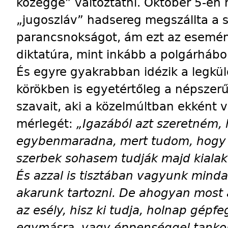
közeggé” változtatni. Október 5-én 
„jugoszláv” hadsereg megszállta a 
parancsnokságot, ám ezt az esemén
diktatúra, mint inkább a polgárhábor
És egyre gyakrabban idézik a legkü
körökben is egyetértőleg a népszer
szavait, aki a közelmúltban ekként 
mérlegét:
„Igazából azt szeretném, 
egybenmaradna, mert tudom, hogy p
szerbek sohasem tudják majd kialakí
És azzal is tisztában vagyunk mind
akarunk tartozni. De ahogyan most 
az esély, hisz ki tudja, holnap gép
egymásra, vagy éppenséggel tankok