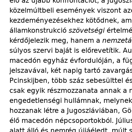
elő az újabb konfrontációt, a Jugos
közelmúltbeli események viszont a
kezdeményezésekhez kötődnek, am
államkonstrukció
szövetségi
értelmé
kérdőjelezik meg, hanem a
nemzetá
súlyos szervi baját is előrevetítik. 
macedón egyház évfordulóján, a fü
jelszavával, két napig tartó zavargá
Pcinskijben, több száz sebesülttel é
csak egyik részmozzanata annak a 
engedetlenségi hullámnak, melynek 
hozzanak létre a Jugoszláviában, G
élő macedón népcsoportokból. Júliu
alatt álló és nemrég újjáéledt, múlt 