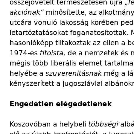
összejövetelt természetesen újra
„f
akciónak”
minősítette, az alkotmá
utcára vonuló lakosság körében ped
letartóztatásokat foganatosítottak. 
hasonlóképp tiltakoztak az ellen a b
1974-es
titoista,
de a nemzetek és 
mégis több liberális elemet tartalma
helyébe a
szuverenitásnak
még a lá
kényszerített a jugoszláviai albánok
Engedetlen elégedetlenek
Koszovóban a helybeli
többségi
albá