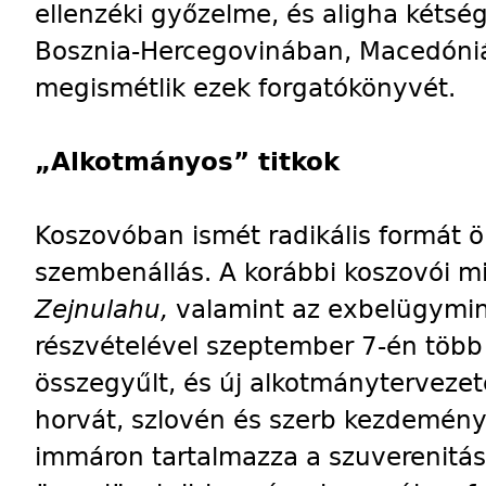
ellenzéki győzelme, és aligha kétsé
Bosznia-Hercegovinában, Macedóni
megismétlik ezek forgatókönyvét.
„Alkotmányos” titkok
Koszovóban ismét radikális formát öl
szembenállás. A korábbi koszovói mi
Zejnulahu,
valamint az exbelügymin
részvételével szeptember 7-én több 
összegyűlt, és új alkotmánytervezete
horvát, szlovén és szerb kezdemén
immáron tartalmazza a szuverenitás k