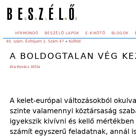
Skip to main content
SECONDARY MENU
HÍRMONDÓ
BESZÉLŐ LAPOK
E-KIKÖTŐ
BLOGOK
YOU ARE HERE:
40. szám, Évfolyam 2, Szám 47
»
Külföld
A BOLDOGTALAN VÉG KE
Ara-Kovács Attila
A kelet-európai változásokból okulv
szinte valamennyi köztársaság szab
igyekszik kivívni és kellő mértékben
számít egyszerű feladatnak, annál i