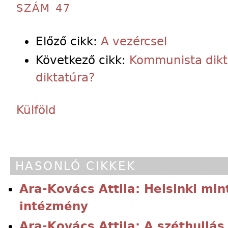
SZÁM 47
Előző cikk:
A vezércsel
Következő cikk:
Kommunista dikta
diktatúra?
Külföld
HASONLÓ CIKKEK
Ara-Kovács Attila: Helsinki min
intézmény
Ara-Kovács Attila: A széthullás