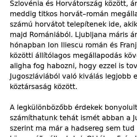
Szlovénia és Horvátország között, ám
meddig titkos horvát–román megál
számú horvátot telepítenek ide, aki
majd Romániából. Ljubljana máris ár
hónapban Ion Iliescu román és Fran
közötti állítólagos megállapodás kö
aligha fog habozni, hogy ezzel is to
Jugoszláviából való kiválás legjobb 
köztársaság között.
A legkülönbözőbb érdekek bonyolult
számíthatunk tehát ismét abban a J
szerint ma már a hadsereg sem tud 