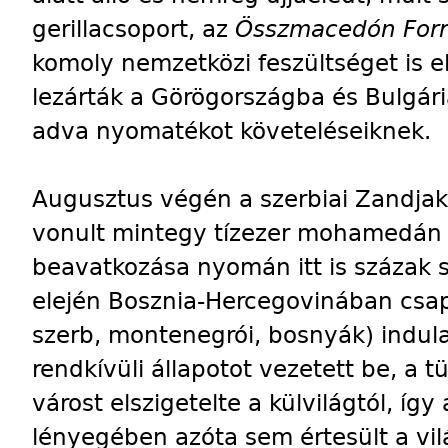
gerillacsoport, az
Összmacedón Forr
komoly nemzetközi feszültséget is el
lezárták a Görögországba és Bulgári
adva nyomatékot követeléseiknek.
Augusztus végén a szerbiai Zandjak
vonult mintegy tízezer mohamedán 
beavatkozása nyomán itt is százak
elején Bosznia-Hercegovinában csap
szerb, montenegrói, bosnyák) indul
rendkívüli állapotot vezetett be, a 
várost elszigetelte a külvilágtól, í
lényegében azóta sem értesült a vil