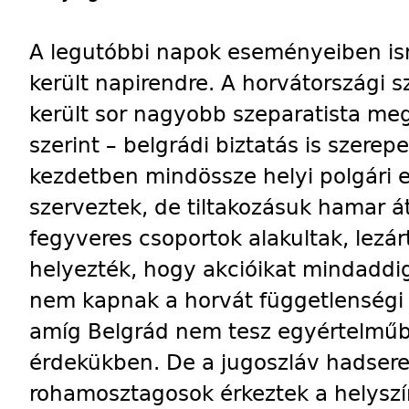
A legutóbbi napok eseményeiben ism
került napirendre. A horvátországi 
került sor nagyobb szeparatista me
szerint – belgrádi biztatás is szerepe
kezdetben mindössze helyi polgári
szerveztek, de tiltakozásuk hamar át
fegyveres csoportok alakultak, lezár
helyezték, hogy akcióikat mindaddig
nem kapnak a horvát függetlenségi 
amíg Belgrád nem tesz egyértelműbb
érdekükben. De a jugoszláv hadsere
rohamosztagosok érkeztek a helyszí