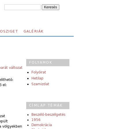
FOSZIGET
GALÉRIÁK
FOLYAMOK
arát változat
Folyóirat
Hetilap
líthető:
Szamizdat
 el:
CÍMLAP TÉMÁK
Beszélő-beszélgetés
zat
1956
epült
Demokrácia
 a völgyekben