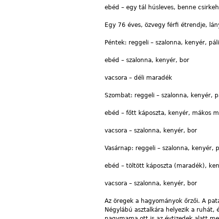
ebéd – egy tál húsleves, benne csirke
Egy 76 éves, özvegy férfi étrendje, lá
Péntek: reggeli – szalonna, kenyér, pál
ebéd – szalonna, kenyér, bor
vacsora – déli maradék
Szombat: reggeli – szalonna, kenyér, p
ebéd – főtt káposzta, kenyér, mákos me
vacsora – szalonna, kenyér, bor
Vasárnap: reggeli – szalonna, kenyér, p
ebéd – töltött káposzta (maradék), ken
vacsora – szalonna, kenyér, bor
Az öregek a hagyományok őrzői. A pata
Négylábú asztalkára helyezik a ruhát, 
nagymama ott is az évtizedek alatt m