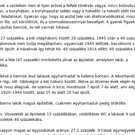
 a szüleiben nem él ilyen erővel a felfelé törekvés vágya, nincs biztosítv
n, a konyhában, a konyhaasztal szélén vagy a hokedlin (a hokedli előtt té
i feladatokat. Gyakran úgy, hogy az asztal tele van ételmaradékokkal, mos
főz, süt körülöttük, és a szomszédasszonnyal beszélget. A gyerek figyel
 javítás bennük, és teli vannak hibával.
k 27 százaléka, a két világháború között 20 százaléka, 1945 után a 40 száz
ajdonosuk nem tudja megállapítani, ugyancsak 1945 előttiek, becslésünk s
tt épült. A házaknak így tehát kb. 40 százaléka 1914 előtti, 40 százaléka 
t a fele (47 százalék) minősítette jónak az épületet, amelyben lakik, a
léka.
 illetve a bennük levő lakások egyharmadát le kellene bontani. A lebontandó
égi, sőt: többségük a két háború között, illetve az ötvenes évek elején ép
rossz állagúak, de számuk is kicsi, mindössze 7 épült 7 év alatt, ami ali
 1920–1944 között, azaz 25 év alatt 20 ház épült.
eg benne lakók maguk építették, csaknem egyharmaduk pedig örökölte.
cs. Vízvezeték az épületek 15 százalékában, vízöblítéses WC a lakások 9 sz
 épületek 40 százalékába.
e nagyon magas az egyszobások aránya: 27,1 százalék. A házak egynegyed