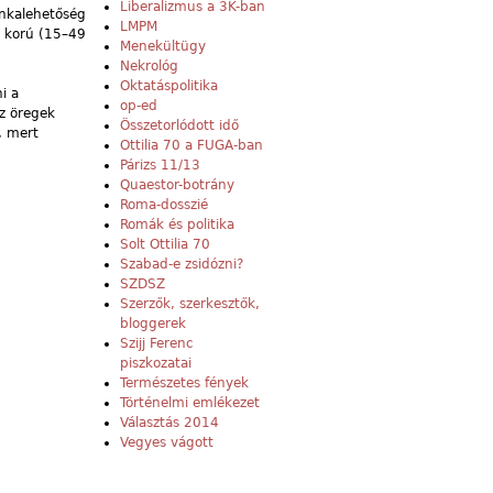
Liberalizmus a 3K-ban
unkalehetőség
LMPM
v korú (15–49
Menekültügy
Nekrológ
Oktatáspolitika
i a
op-ed
z öregek
Összetorlódott idő
, mert
Ottilia 70 a FUGA-ban
Párizs 11/13
Quaestor-botrány
Roma-dosszié
Romák és politika
Solt Ottilia 70
Szabad-e zsidózni?
SZDSZ
Szerzők, szerkesztők,
bloggerek
Szijj Ferenc
piszkozatai
Természetes fények
Történelmi emlékezet
Választás 2014
Vegyes vágott