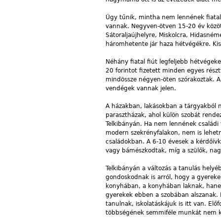
Úgy tűnik, mintha nem lennének fiata
vannak. Negyven-ötven 15-20 év közöt
Sátoraljaújhelyre, Miskolcra, Hidasném
háromhetente jár haza hétvégékre. Ki
Néhány fiatal fiút legfeljebb hétvégek
20 forintot fizetett minden egyes résztv
mindössze négyen-öten szórakoztak. A 15
vendégek vannak jelen.
A házakban, lakásokban a tárgyakból n
parasztházak, ahol külön szobát rend
Telkibányán. Ha nem lennének családi 
modern szekrényfalakon, nem is lehetn
családokban. A 6-10 évesek a kérdőívké
vagy bámészkodtak, míg a szülők, nag
Telkibányán a változás a tanulás helyé
gondoskodnak is arról, hogy a gyereke
konyhában, a konyhában laknak, hanem a
gyerekek ebben a szobában alszanak. It
tanulnak, iskolatáskájuk is itt van. El
többségének semmiféle munkát nem kell