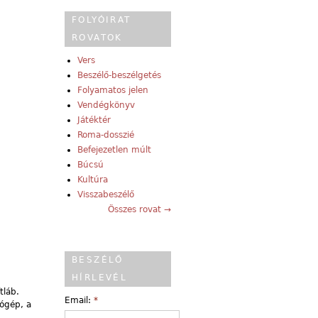
FOLYÓIRAT
ROVATOK
Vers
Beszélő-beszélgetés
Folyamatos jelen
Vendégkönyv
Játéktér
Roma-dosszié
Befejezetlen múlt
Búcsú
Kultúra
Visszabeszélő
Összes rovat →
BESZÉLŐ
HÍRLEVÉL
tláb.
Email:
*
sógép, a