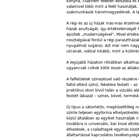
konyha, csaknem felében előszoba és 
valamivel több mint a felét használjá
szakmunkások háromnegyedének. A lak
A régi és az új házak más-más érzelmek
házak avultságát, így értéktelenségét
épültek „modernségével”. Mivel értékes
nosztalgiával fordul a régi parasztházak
nyugalmat sugároz. Azt már nem nagyon
utcának, sokkal inkább, mint a különbö
A legújabb házakon ritkábban alkalmazn
ugyancsak csíkok kötik össze az ablak
A falfelületek színezéssel való részekr
faltól eltérő színű, feketére festett – a
praktikus okon kívül talán a vizuális a
festett lábazat – színes, követ, termés
Új típus a sátortetős, megközelítőleg
szinte teljesen egyforma elhelyezkedé
közül általában az egyiket használják n
továbbra is univerzális, bár kissé elt
étkezések, a családtagok egymás közöt
állattartással kapcsolatos tevékenység