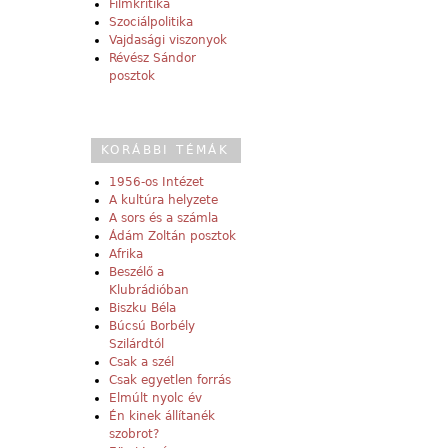
Filmkritika
Szociálpolitika
Vajdasági viszonyok
Révész Sándor
posztok
KORÁBBI TÉMÁK
1956-os Intézet
A kultúra helyzete
A sors és a számla
Ádám Zoltán posztok
Afrika
Beszélő a
Klubrádióban
Biszku Béla
Búcsú Borbély
Szilárdtól
Csak a szél
Csak egyetlen forrás
Elmúlt nyolc év
Én kinek állítanék
szobrot?