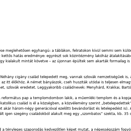
ése meglehetősen egyhangú: a táblákon, feliratokon kívül semmi sem kül
Ez kettős hatás eredménye: egyrészt sok közintézmény lakóház átalakításáb
így kialakult mintát követve – az újonnan épültek sem akarták formailag is 
 Néhány cigány család telepedett meg, vannak szlovák nemzetiségűek is, 
 az itt élőkhöz. A német bányászok, cseh husziták utódai is teljesen elma
et, szlovák eredetet. Leggyakoribb családnevek: Menyhárd, Krakkai, Bartó
. A református pap a templomdombon lakik, a műemléki templom és a kopja
atolikus család is él a községben, a közvélemény szerint „betelepedettek”
t akár három-négy generációval ezelőtti bevándorlást és letelepedést is). 
vált igen szegény családokból alakult meg egy „szombatos” szekta, kb. 35 
 a tényleges szaporodás kedvezőtlen képet mutat, a népességszám fogyó,