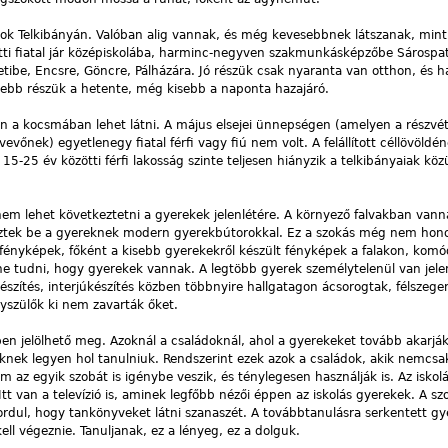
lok Telkibányán. Valóban alig vannak, és még kevesebbnek látszanak, min
ti fiatal jár középiskolába, harminc-negyven szakmunkásképzőbe Sárospa
etibe, Encsre, Göncre, Pálházára. Jó részük csak nyaranta van otthon, és h
sebb részük a hetente, még kisebb a naponta hazajáró.
en a kocsmában lehet látni. A május elsejei ünnepségen (amelyen a részvéte
evőnek) egyetlenegy fiatal férfi vagy fiú nem volt. A felállított céllövöldéné
-25 év közötti férfi lakosság szinte teljesen hiányzik a telkibányaiak közü
em lehet következtetni a gyerekek jelenlétére. A környező falvakban vann
eztek be a gyereknek modern gyerekbútorokkal. Ez a szokás még nem ho
fényképek, főként a kisebb gyerekekről készült fényképek a falakon, kom
e tudni, hogy gyerekek vannak. A legtöbb gyerek személytelenül van jele
szítés, interjúkészítés közben többnyire hallgatagon ácsorogtak, félszege
yszülők ki nem zavarták őket.
ben jelölhető meg. Azoknál a családoknál, ahol a gyerekeket tovább akarják 
knek legyen hol tanulniuk. Rendszerint ezek azok a családok, akik nemcsak
z egyik szobát is igénybe veszik, és ténylegesen használják is. Az iskolá
t van a televízió is, aminek legfőbb nézői éppen az iskolás gyerekek. A s
őfordul, hogy tankönyveket látni szanaszét. A továbbtanulásra serkentett g
 végeznie. Tanuljanak, ez a lényeg, ez a dolguk.