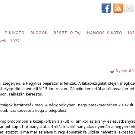
E-KIKÖTŐ
BLOGOK
BESZÉLŐ TÁJ
HANGOS KIKÖTŐ
IN
évek – 1977
Nyomtatób
szegélyén, a Hegyköz bejáratánál fekszik. A lakásvizsgálat idején megköze
jhelyig: Hidasnémetitől 15 km-re van, Göncön keresztül autóbusszal érhető
mon, Pálházán keresztül.
dottságok határozzák meg. A négy völgyben, négy patakmederben kialakult
tek laza szövete alkotja a települést.
templomdombon a középkorban alakult ki, amikor az arany- és ezüstbányás
rangot kapott. A bányakatasztrófát követő hanyatlás nyomán a hegyen tel
 játszott, s ma már az elavult, régi épületek felújítása helyett a lakosság