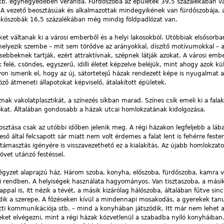
kb. egynegyedében veranda. Fürdőszoba az épületek 39,5 százalékában v
k. A vezető beosztásúak és alkalmazottak mindegyikének van fürdőszobája, 
ószobák 16,5 százalékában még mindig földpadlózat van.
et váltanak ki a városi emberből és a helyi lakosokból. Utóbbiak elsősorba
 helyezik szembe – mit sem törődve az arányokkal, díszítő motívumokkal – 
ebbeknek tartják, ezért attraktívnak, szépnek látják azokat. A városi embe
 felé, csöndes, egyszerű, idilli életet képzelve beléjük, mint ahogy azok kül
 ismerik el, hogy az új, sátortetejű házak rendezett képe is nyugalmat a
ző átmeneti állapotokat képviselő, átalakított épületek.
ak vakolatplasztikát, a színezés síkban marad. Színes csík emeli ki a falak
okat. Általában gondosabb a házak utcai homlokzatának kidolgozása.
e osztása csak az utóbbi időben jelenik meg. A régi házakon legfeljebb a lába
z eső által felcsapott sár miatt nem volt érdemes a falat lent is fehérre feste
látámasztás igényére is visszavezethető ez a kialakítás. Az újabb homlokzat
követ utánzó festéssel.
 négyzet alaprajzú ház. Három szoba, konyha, előszoba, fürdőszoba, kamra 
si rendben. A helyiségek használata hagyományos. Van tisztaszoba, a mási
appal is, itt nézik a tévét, a másik kizárólag hálószoba, általában fűtve sin
olódik a szerepe. A főzéseken kívül a mindennapi mosakodás, a gyerekek tanu
ti kommunikációja stb. – mind a konyhában játszódik. Itt már nem lehet a
eket elvégezni, mint a régi házak közvetlenül a szabadba nyíló konyháiban