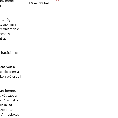
an, ennek
10 év 33 hét
a
n a régi
az újonnan
r valamiféle
seje is
d az
 határát, és
zat volt a
ni, de ezen a
okon előfordul
van benne,
k két szoba
cs. A konyha
lása, az
zokat az
. A moslékos