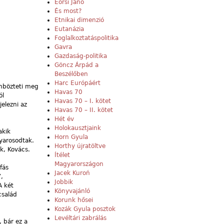
Eörsi Janó
És most?
Etnikai dimenzió
Eutanázia
Foglalkoztatáspolitika
Gavra
Gazdaság-politika
Göncz Árpád a
Beszélőben
Harc Európáért
önbözteti meg
Havas 70
ól
Havas 70 – I. kötet
jelezni az
Havas 70 – II. kötet
Hét év
Holokausztjaink
akik
Horn Gyula
gyarosodtak.
Horthy újratöltve
k, Kovács.
Ítélet
Magyarországon
fás
Jacek Kuroń
,
Jobbik
A két
Könyvajánló
család
Korunk hősei
Kozák Gyula posztok
Levéltári zabrálás
 bár ez a