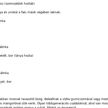
hús (szomszédok hozták)
nya és unokái a falu másik végében laknak:
inka
álinka
télt, bor (lánya hozta)
álinka
yér, bor
kban mosnak tavasztól őszig. Beleállnak a vízbe gumicsizmával vagy mezí
és mángorlóval ütik-verik. Olyan többgenerációs családoknál, ahol van mo
egszokott módon mossa a ruhát, főként az ágyneműt.