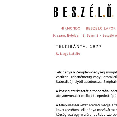
Skip to main content
SECONDARY MENU
HÍRMONDÓ
BESZÉLŐ LAPOK
YOU ARE HERE:
9. szám, Évfolyam 3, Szám 8
»
Beszélő 
TELKIBÁNYA, 1977
S. Nagy Katalin
Telkibánya a Zempléni-hegység nyugati 
vasúton Hidasnémetiig vagy Sátoraljaú
Sátoraljaújhelytől autóbusszal Széphal
A község szerkezetét a topográfiai a
útnyomvonalak mellett telepedett épüle
A településszerkezet eredeti magja a 
következtében Telkibánya mezővárosi 
községrész egyre alárendeltebb szerepet