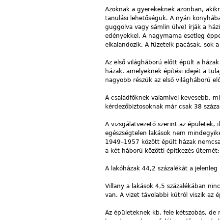
Azoknak a gyerekeknek azonban, akiknek
tanulási lehetőségük. A nyári konyhába
guggolva vagy sámlin ülve) írják a ház
edényekkel. A nagymama esetleg éppen 
elkalandozik. A füzeteik pacásak, sok a
Az első világháború előtt épült a háza
házak, amelyeknek építési idejét a tul
nagyobb részük az első világháború elő
A családfőknek valamivel kevesebb, min
kérdezőbiztosoknak már csak 38 száza
A vizsgálatvezető szerint az épületek,
egészségtelen lakások nem mindegyike r
1949–1957 között épült házak nemcsak 
a két háború közötti építkezés ütemét:
A lakóházak 44,2 százalékát a jelenl
Villany a lakások 4,5 százalékában nin
van. A vizet távolabbi kútról viszik az
Az épületeknek kb. fele kétszobás, d