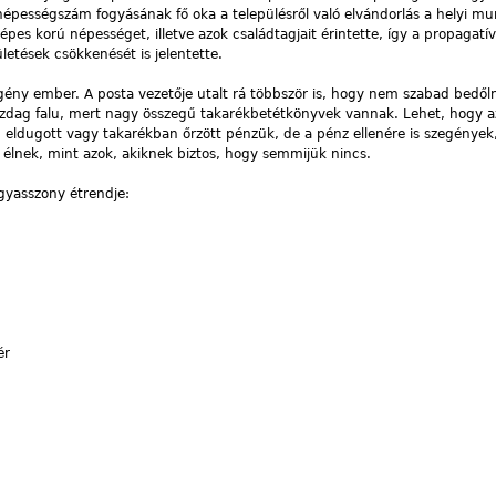
épességszám fogyásának fő oka a településről való elvándorlás a helyi m
pes korú népességet, illetve azok családtagjait érintette, így a propagatí
etések csökkenését is jelentette.
ény ember. A posta vezetője utalt rá többször is, hogy nem szabad bedőln
azdag falu, mert nagy összegű takarékbetétkönyvek vannak. Lehet, hogy a
n eldugott vagy takarékban őrzött pénzük, de a pénz ellenére is szegények
élnek, mint azok, akiknek biztos, hogy semmijük nincs.
gyasszony étrendje:
ér