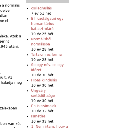
a a normális
csillaghullás
rdelve,
7 év 51 hét
atlan
Elfilozófálgatni egy
me el-
humanitárius
katasztrófáról
10 év 25 hét
aléka. Azok a
Normálisból
zerint
normálisba
1945 utáni.
10 év 28 hét
Tartalom és forma
10 év 28 hét
Se egy név, se egy
idézet,
,
10 év 30 hét
ült. Az
Hibás kiindulás
g haladja meg
10 év 30 hét
Ungváry
sértődöttsége
10 év 30 hét
Én is számolok
ázalékában
10 év 32 hét
Ismétlés
10 év 33 hét
ében van két
1. Nem írtam, hogy a