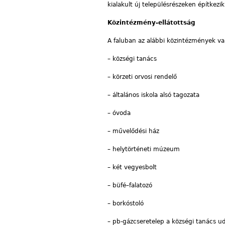
kialakult új településrészeken építkezik
Közintézmény-ellátottság
A faluban az alábbi közintézmények v
– községi tanács
– körzeti orvosi rendelő
– általános iskola alsó tagozata
– óvoda
– művelődési ház
– helytörténeti múzeum
– két vegyesbolt
– büfé–falatozó
– borkóstoló
– pb-gázcseretelep a községi tanács u