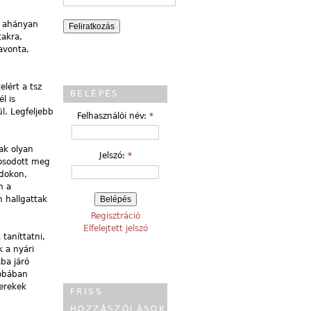
t ahányan
takra,
avonta,
lért a tsz
BELÉPÉS
l is
l. Legfeljebb
Felhasználói név:
*
ak olyan
Jelszó:
*
nosodott meg
ódokon,
n a
n hallgattak
Regisztráció
Elfelejtett jelszó
taníttatni,
 a nyári
ba járó
zobában
yerekek
FRISS
HOZZÁSZÓLÁSOK