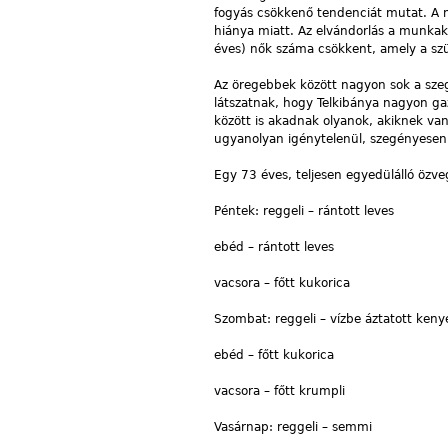
fogyás csökkenő tendenciát mutat. A n
hiánya miatt. Az elvándorlás a munkaké
éves) nők száma csökkent, amely a szül
Az öregebbek között nagyon sok a szeg
látszatnak, hogy Telkibánya nagyon g
között is akadnak olyanok, akiknek va
ugyanolyan igénytelenül, szegényesen 
Egy 73 éves, teljesen egyedülálló özve
Péntek: reggeli – rántott leves
ebéd – rántott leves
vacsora – főtt kukorica
Szombat: reggeli – vízbe áztatott keny
ebéd – főtt kukorica
vacsora – főtt krumpli
Vasárnap: reggeli – semmi