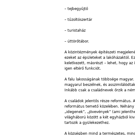
– tejbegyűjtő
– tűzoltószertár
– turistaház
– úttörőtábor.
A közintézmények építészeti megjelen
ezeket az épületeket a lakóházaktól. 
keletkezett, másrészt – lehet, hogy az 
igen eltérő funkciót.
A falu lakosságának többsége magyar.
magyarul beszélnek, és asszimilálódtak
Inkább csak a családnevek őrzik a ném
A családok jelentős része református
református temető közelében. Néhány k
„idegenek”, „jövevények” (ami jelenthe
világháború között a két egyházból ki
tartozik a gyülekezethez.
A községben mind a természetes, mind