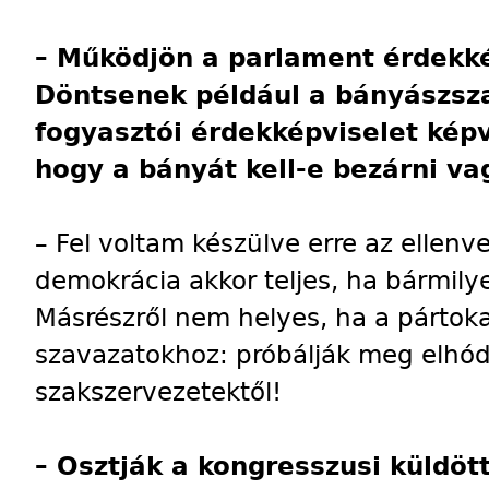
– Működjön a parlament érdekké
Döntsenek például a bányászsz
fogyasztói érdekképviselet képv
hogy a bányát kell-e bezárni va
– Fel voltam készülve erre az ellen
demokrácia akkor teljes, ha bármilyen
Másrészről nem helyes, ha a pártoka
szavazatokhoz: próbálják meg elhódí
szakszervezetektől!
– Osztják a kongresszusi küldöt