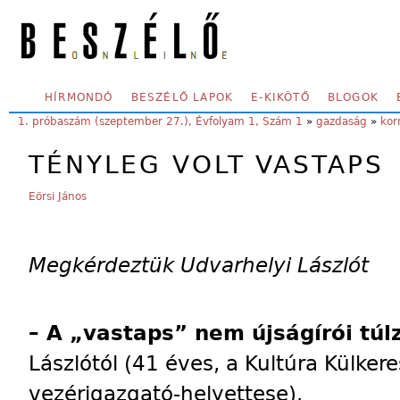
Skip to main content
SECONDARY MENU
HÍRMONDÓ
BESZÉLŐ LAPOK
E-KIKÖTŐ
BLOGOK
YOU ARE HERE:
1. próbaszám (szeptember 27.), Évfolyam 1, Szám 1
»
gazdaság
»
ko
TÉNYLEG VOLT VASTAPS
Eörsi János
Megkérdeztük Udvarhelyi Lászlót
– A „vastaps” nem újságírói túl
Lászlótól (41 éves, a Kultúra Külkere
vezérigazgató-helyettese).