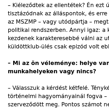
– Kiéleződtek az ellentétek? Én ez
tisztázódnak az álláspontok, és err
az MSZMP – vagy utódpártja – megtal
politikai rendszerben. Annyi igaz: a 
kezdenek karakteresebbé válni az u
küldöttklub-ülés csak epizód volt e
– Mi az ön véleménye: helye v
munkahelyeken vagy nincs?
– Válasszuk a kérdést kétfelé. Tény
történelmi hagyományainál fogva 
szerveződött meg. Pontos számot 