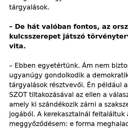
tárgyalások.
– De hát valóban fontos, az orsz
kulcsszerepet játszó törvényterv
vita.
– Ebben egyetértünk. Ám nem bizto
ugyanúgy gondolkodik a demokratiku
tárgyalások résztvevői. Én például 
SZOT tiltakozásával az ellen a válasz
amely ki szándékozik zárni a szakszer
jogából. A kerekasztalnál feltaláltuk
meggyőződésem: e forma meghalad