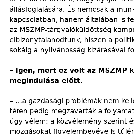
állásfoglalására. És nemcsak a mun
kapcsolatban, hanem általában is f
az MSZMP-tárgyalóküldöttség kompe
elbizonytalanodtunk, hiszen a politi
sokáig a nyilvánosság kizárásával f
– Igen, mert ez volt az MSZMP k
megindulása előtt.
– …a gazdasági problémák nem kellő 
téren pedig megzavarták a folyama
úgy vélem: a közvélemény szerint é
mozgásokat figyelembevéve is túlér