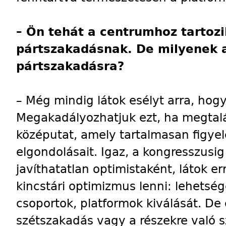
– Ön tehát a centrumhoz tartozi
pártszakadásnak. De milyenek a
pártszakadásra?
– Még mindig látok esélyt arra, hog
Megakadályozhatjuk ezt, ha megtalál
középutat, amely tartalmasan figye
elgondolásait. Igaz, a kongresszusig
javíthatatlan optimistaként, látok e
kincstári optimizmus lenni: lehets
csoportok, platformok kiválását. De
szétszakadás vagy a részekre való s