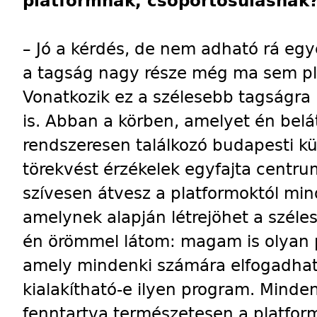
platformnak, csoportosulásnak
– Jó a kérdés, de nem adható rá egy
a tagság nagy része még ma sem pla
Vonatkozik ez a szélesebb tagságra 
is. Abban a körben, amelyet én belá
rendszeresen találkozó budapesti kül
törekvést érzékelek egyfajta centru
szívesen átvesz a platformoktól min
amelynek alapján létrejöhet a széle
én örömmel látom: magam is olyan 
amely mindenki számára elfogadhat
kialakítható-e ilyen program. Minden
fenntartva természetesen a platfo