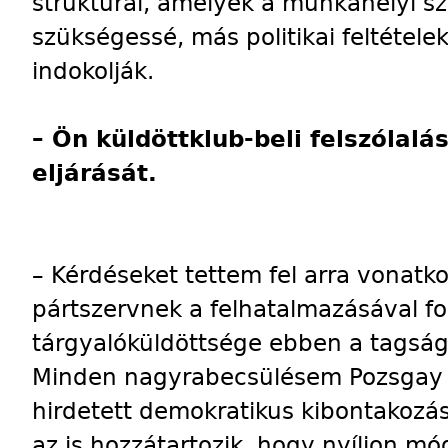
struktúrái, amelyek a munkahelyi sz
szükségessé, más politikai feltétele
indokolják.
– Ön küldöttklub-beli felszólal
eljárását.
– Kérdéseket tettem fel arra vonatk
pártszervnek a felhatalmazásával fo
tárgyalóküldöttsége ebben a tagság
Minden nagyrabecsülésem Pozsgay I
hirdetett demokratikus kibontakozásh
az is hozzátartozik, hogy nyíljon mó