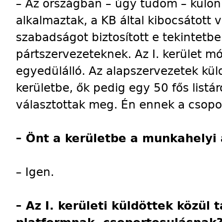
– Az országban – úgy tudom – külö
alkalmaztak, a KB által kibocsátott 
szabadságot biztosított e tekintetb
pártszervezeteknek. Az I. kerület m
egyedülálló. Az alapszervezetek kül
kerületbe, ők pedig egy 50 fős listá
választottak meg. Én ennek a csopor
– Önt a kerületbe a munkahelyi 
– Igen.
– Az I. kerületi küldöttek közül 