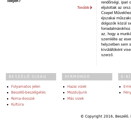
idején?
rendőrségi, ipar
eljutottak az ors
Tovább
Csepel Művekhez 
éjszakai műszakot
dolgozók közül s
forradalmárokhoz.
az, hogy a munk
szemlélte az es
helyzetben sem s
kívülállóként vise
szerző.
BESZÉLŐ ÚJSÁG
HÍRMONDÓ
E-K
Folyamatos jelen
Hazai vizek
Eml
Beszélő-beszélgetés
Mozduljunk
Fény
Roma-dosszié
Más vizek
Kultúra
© Copyright 2016, Beszélő. 