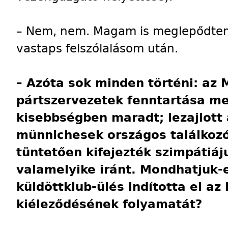
– Nem, nem. Magam is meglepődtem r
vastaps felszólalásom után.
– Azóta sok minden történi: a
pártszervezetek fenntartása me
kisebbségben maradt; lezajlott 
münnichesek országos találkozó
tüntetően kifejezték szimpátiáj
valamelyike iránt. Mondhatjuk-
küldöttklub-ülés indította el az
kiéleződésének folyamatát?