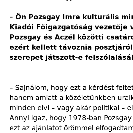
– Ön Pozsgay Imre kulturális mi
Kiadói Főigazgatóság vezetője vo
Pozsgay és Aczél közötti csatár
ezért kellett távoznia posztjáról
szerepet játszott-e felszólalás
– Sajnálom, hogy ezt a kérdést felt
hanem amiatt a közéletünkben uralk
minden elvi – vagy akár politikai – 
Annyi igaz, hogy 1978-ban Pozsgay 
ezt az ajánlatot örömmel elfogadta