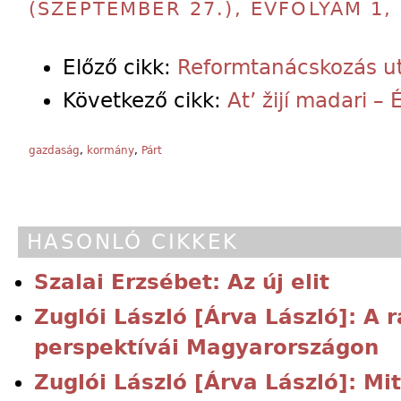
(SZEPTEMBER 27.), ÉVFOLYAM 1,
Előző cikk:
Reformtanácskozás ut
Következő cikk:
At’ žijí madari –
gazdaság
,
kormány
,
Párt
HASONLÓ CIKKEK
Szalai Erzsébet: Az új elit
Zuglói László [Árva László]: A 
perspektívái Magyarországon
Zuglói László [Árva László]: Mit