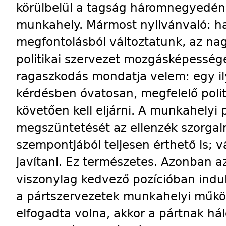
körülbelül a tagság háromnegyedén
munkahely. Mármost nyilvánvaló: h
megfontolásból változtatunk, az na
politikai szervezet mozgásképességé
ragaszkodás mondatja velem: egy il
kérdésben óvatosan, megfelelő politi
követően kell eljárni. A munkahelyi 
megszüntetését az ellenzék szorgal
szempontjából teljesen érthető is; vá
javítani. Ez természetes. Azonban 
viszonylag kedvező pozícióban indul
a pártszervezetek munkahelyi műkö
elfogadta volna, akkor a pártnak hál