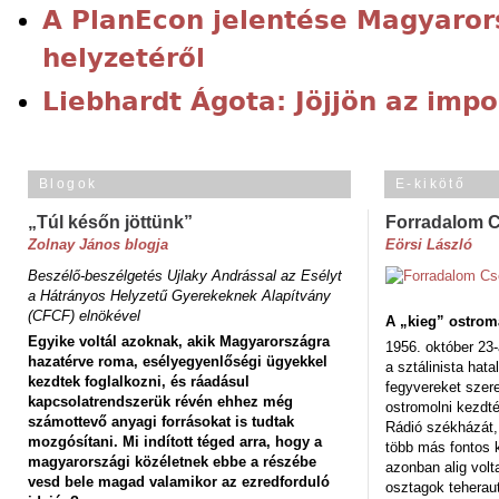
A PlanEcon jelentése Magyaror
helyzetéről
Liebhardt Ágota: Jöjjön az impo
Blogok
E-kikötő
„Túl későn jöttünk”
Forradalom 
Zolnay János blogja
Eörsi László
Beszélő-beszélgetés Ujlaky Andrással az Esélyt
a Hátrányos Helyzetű Gyerekeknek Alapítvány
(CFCF) elnökével
A „kieg” ostrom
Egyike voltál azoknak, akik Magyarországra
1956. október 23-
hazatérve roma, esélyegyenlőségi ügyekkel
a sztálinista hat
kezdtek foglalkozni, és ráadásul
fegyvereket szere
kapcsolatrendszerük révén ehhez még
ostromolni kezdt
számottevő anyagi forrásokat is tudtak
Rádió székházát,
mozgósítani. Mi indított téged arra, hogy a
több más fontos 
magyarországi közéletnek ebbe a részébe
azonban alig volt
vesd bele magad valamikor az ezredforduló
osztagok teheraut