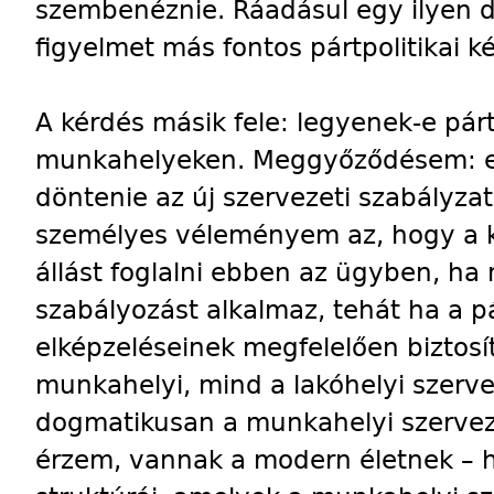
szembenéznie. Ráadásul egy ilyen dö
figyelmet más fontos pártpolitikai k
A kérdés másik fele: legyenek-e pár
munkahelyeken. Meggyőződésem: err
döntenie az új szervezeti szabályza
személyes véleményem az, hogy a k
állást foglalni ebben az ügyben, h
szabályozást alkalmaz, tehát ha a p
elképzeléseinek megfelelően biztosí
munkahelyi, mind a lakóhelyi szer
dogmatikusan a munkahelyi szervező
érzem, vannak a modern életnek – h