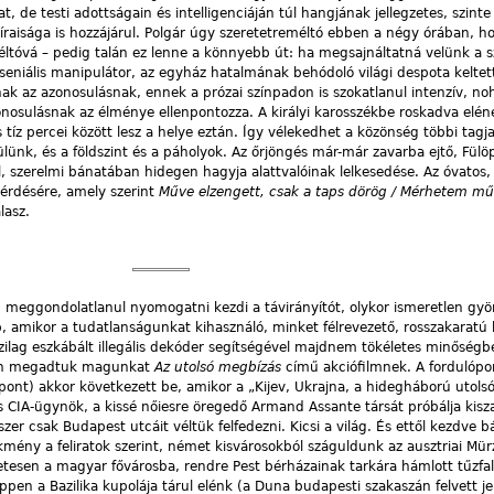
, de testi adottságain és intelligenciáján túl hangjának jellegzetes, szint
aisága is hozzájárul. Polgár úgy szeretetreméltó ebben a négy órában, h
ltóvá – pedig talán ez lenne a könnyebb út: ha megsajnáltatná velünk a s
 zseniális manipulátor, az egyház hatalmának behódoló világi despota keltet
ak az azonosulásnak, ennek a prózai színpadon is szokatlanul intenzív, no
azonosulásnak az élménye ellenpontozza. A királyi karosszékbe roskadva elé
 tíz percei között lesz a helye eztán. Így vélekedhet a közönség többi tagja
ülünk, és a földszint és a páholyok. Az őrjöngés már-már zavarba ejtő, Fülö
, szerelmi bánatában hidegen hagyja alattvalóinak lelkesedése. Az óvatos,
kérdésére, amely szerint
Műve elzengett, csak a taps dörög / Mérhetem mű
lasz.
, meggondolatlanul nyomogatni kezdi a távirányítót, olykor ismeretlen g
, amikor a tudatlanságunkat kihasználó, minket félrevezető, rosszakaratú 
ázilag eszkábált illegális dekóder segítségével majdnem tökéletes minőség
tán megadtuk magunkat
Az utolsó megbízás
című akciófilmnek. A fordulóp
pont) akkor következett be, amikor a „Kijev, Ukrajna, a hidegháború utols
kös CIA-ügynök, a kissé nőiesre öregedő Armand Assante társát próbálja kisz
zer csak Budapest utcáit véltük felfedezni. Kicsi a világ. És ettől kezdve b
kmény a feliratok szerint, német kisvárosokból száguldunk az ausztriai Mü
etesen a magyar fővárosba, rendre Pest bérházainak tarkára hámlott tűzfal
ppen a Bazilika kupolája tárul elénk (a Duna budapesti szakaszán felvett je