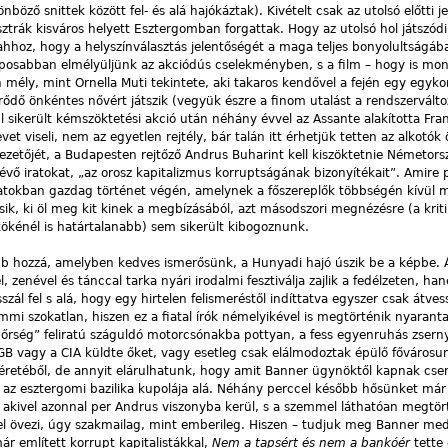
nböző snittek között fel- és alá hajókáztak). Kivételt csak az utolsó előtti je
trák kisváros helyett Esztergomban forgattak. Hogy az utolsó hol játszódi
hoz, hogy a helyszínválasztás jelentőségét a maga teljes bonyolultságába
posabban elmélyüljünk az akciódús cselekményben, s a film – hogy is mon
mély, mint Ornella Muti tekintete, aki takaros kendővel a fején egy egyk
örődő önkéntes nővért játszik (vegyük észre a finom utalást a rendszervált
l sikerült kémszöktetési akció után néhány évvel az Assante alakította Fr
t viseli, nem az egyetlen rejtély, bár talán itt érhetjük tetten az alkotók ö
ezetőjét, a Budapesten rejtőző Andrus Buharint kell kiszöktetnie Németor
vő iratokat, „az orosz kapitalizmus korruptságának bizonyítékait”. Amire 
latokban gazdag történet végén, amelynek a főszereplők többségén kívül 
sik, ki öl meg kit kinek a megbízásából, azt másodszori megnézésre (a kriti
ökénél is határtalanabb) sem sikerült kibogoznunk.
ább hozzá, amelyben kedves ismerősünk, a Hunyadi hajó úszik be a képbe. 
l, zenével és tánccal tarka nyári irodalmi fesztiválja zajlik a fedélzeten, ha
zál fel s alá, hogy egy hirtelen felismeréstől indíttatva egyszer csak átve
mi szokatlan, hiszen ez a fiatal írók némelyikével is megtörténik nyarant
ség” feliratú száguldó motorcsónakba pottyan, a fess egyenruhás zsern
GB vagy a CIA küldte őket, vagy esetleg csak elálmodoztak épülő fővárosu
éretéből, de annyit elárulhatunk, hogy amit Banner ügynöktől kapnak cser
se az esztergomi bazilika kupolája alá. Néhány perccel később hősünket már
 akivel azonnal per Andrus viszonyba kerül, s a szemmel láthatóan megtör
ttel övezi, úgy szakmailag, mint emberileg. Hiszen – tudjuk meg Banner med
ár említett korrupt kapitalistákkal,
Nem a tapsért és nem a bankóér
tette 