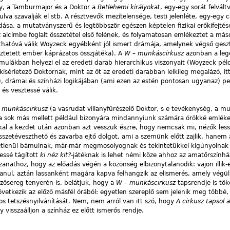
y, a Tamburmajor és a Doktor a
Betlehemi királyok
at, egy-egy sorát felvál
ulva szavalják el stb. A résztvevők mezítelensége, testi jelenléte, egy-egy
ódása, a mutatványszerű és legtöbbször egészen képtelen fizikai erőkifejtés
z alcímbe foglalt összetétel első felének, és folyamatosan emlékeztet a máso
inthatóvá válik Woyzeck egyébként jól ismert drámája, amelynek végső gesz
keztetett ember káprázatos összjátéka). A
W – munkáscirkusz
azonban a leg
mulákban helyezi el az eredeti darab hierarchikus viszonyait (Woyzeck pél
kísérletező Doktornak, mint az őt az eredeti darabban lelkileg megalázó, i
), drámai és színházi logikájában (ami ezen az estén pontosan ugyanaz) p
 és vesztessé válik.
 munkáscirkusz
(a vasrudat villanyfűrészelő Doktor, s e tevékenység, a 
va sok más mellett például bizonyára mindannyiunk számára örökké emlék
kal a kezdet után azonban azt vesszük észre, hogy nemcsak mi, nézők les
szetéveszthető és zavarba ejtő dolgot, ami a szemünk előtt zajlik, hanem
ezetlenül bámulnak, már-már megmosolyognak és tekintetükkel kigúnyolna
essé tágított
ki néz kit?
-játéknak is lehet némi köze ahhoz az amatőrszínhá
nathoz, hogy az előadás végén a közönség elbizonytalanodik: vajon illik-
lanul, aztán lassanként magára kapva felhangzik az elismerés, amely végü
ősereg tenyerén is, belátjuk, hogy a
W – munkáscirkusz
tapsrendje is tök
vetkezik az előző másfél órából: egyetlen szereplő sem jelenik meg többé,
s tetszésnyilvánítását. Nem, nem arról van itt szó, hogy
A cirkusz tapsol 
 visszaálljon a színház ez előtt ismerős rendje.