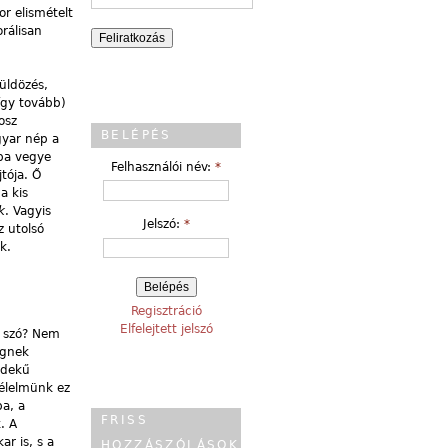
or elismételt
rálisan
 üldözés,
így tovább)
osz
BELÉPÉS
gyar nép a
kba vegye
Felhasználói név:
*
tója. Ő
a kis
k
. Vagyis
Jelszó:
*
z utolsó
k.
Regisztráció
Elfelejtett jelszó
n szó? Nem
égnek
rdekű
félelmünk ez
ba, a
FRISS
. A
r is, s a
HOZZÁSZÓLÁSOK