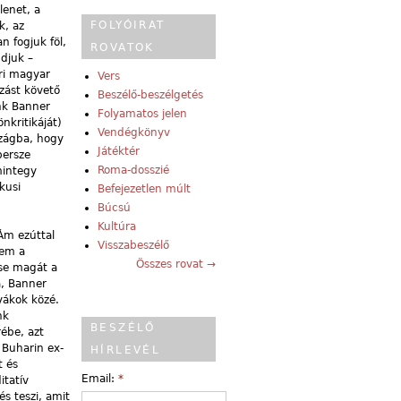
lenet, a
FOLYÓIRAT
k, az
n fogjuk föl,
ROVATOK
djuk –
ori magyar
Vers
ozást követő
Beszélő-beszélgetés
ank Banner
Folyamatos jelen
nkritikáját)
Vendégkönyv
szágba, hogy
Játéktér
persze
Roma-dosszié
mintegy
kusi
Befejezetlen múlt
Búcsú
Kultúra
Ám ezúttal
Visszabeszélő
nem a
Összes rovat →
sse magát a
a, Banner
yákok közé.
nk
BESZÉLŐ
ébe, azt
 Buharin ex-
HÍRLEVÉL
t és
Email:
*
itatív
és teszi, amit