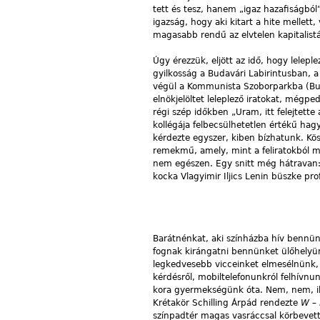
tett és tesz, hanem „igaz hazafiságból
igazság, hogy aki kitart a hite mellet
magasabb rendű az elvtelen kapitalist
Úgy érezzük, eljött az idő, hogy lelepl
gyilkosság a Budavári Labirintusban, a
végül a Kommunista Szoborparkba (Buda
elnökjelöltet leleplező iratokat, mé
régi szép időkben „Uram, itt felejtette
kollégája felbecsülhetetlen értékű ha
kérdezte egyszer, kiben bízhatunk. Kös
remekmű, amely, mint a feliratokból 
nem egészen. Egy snitt még hátravan: a
kocka Vlagyimir Iljics Lenin büszke pro
Barátnénkat, aki színházba hív benn
fognak kirángatni bennünket ülőhelyün
legkedvesebb vicceinket elmesélnünk,
kérdésről, mobiltelefonunkról felhívnun
kora gyermekségünk óta. Nem, nem, ily
Krétakör Schilling Árpád rendezte
W –
színpadtér magas vasráccsal körbevett