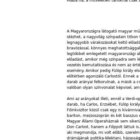
Hiába na, a műveletlen tahóknál csak 
A Magyarországra látogató magyar műv
idézhet, a nagyvilág színpadain titkon
legnagyobb várakozásokat keltő előad
bravózással, könnyes meghatottsággal.
legtöbbet emlegetett magyarországi ala
előadást, amikor még színpadra sem lé
vezetés bemutatkozása és nem az érték
esemény. Amikor pedig Fülöp király el
előtérben agonizáló Carlostól. Ennek a
darab arányai felborulnak, a másik a c
valóban olyan színvonalat képvisel, am
Ami az arányokat illeti, ennél a Verdi
darab, ha Carlos, Erzsébet, Fülöp királ
Főinkvizítor közül csak egy is kívánn
bariton, mezzoszoprán és két basszus 
Magyar Állami Operaháznak sem siker
Don Carlos
t, hanem a
Filippó
t láttuk i
aki megmondja, mi volt előbb, szerelmi
drámájának politika-lélektani, házassá