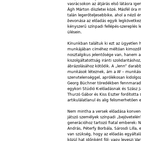
vasrácsokon az átjárás első látásra ig
Ágh Márton díszletei közé. Másfél óra 
talán legerőteljesebbike, ahol a néző 
bevonása
az előadás egyik legkövetkez
kényszerű színpadi fellépés-szereplés 
ülésein.
Kínunkban találtuk ki ezt az ügyetlen h
munkájában címéhez méltóan kimozdíth
nosztalgikus jelentősége van, hanem 
kiszolgáltatottság iránti szolidaritásh
ábrázolásához kötődik. A „lenn” darabb
munkások
léteznek, ám a
W – munkásc
szenvtelenséggel, aprólékosan kidolgoz
Georg Büchner töredékben fennmara
egykori Stúdió K-előadásnak és Szász J
Thurzó Gábor és Kiss Eszter fordította 
artikulálatlanul és alig felismerhetően 
Nem mintha a versek előadása konvenc
játszó személyek színpadi „bejövetelén
generációhoz tartozó fiatal emberek: 
András, Péterfy Borbála, Sárosdi Lilla
van szükség, hogy az előadás egyáltal
közül hat időnként föl- vagy leveszi V