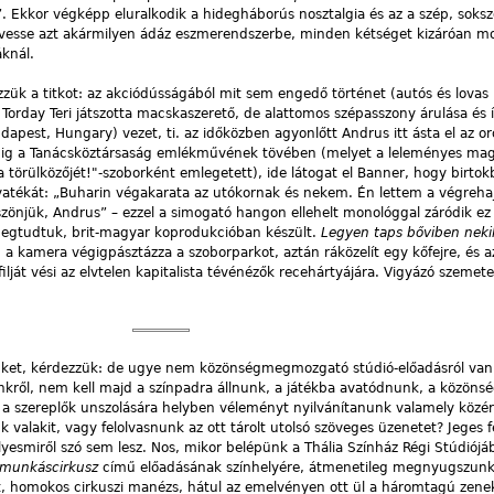
”. Ekkor végképp eluralkodik a hidegháborús nosztalgia és az a szép, soksz
t, vesse azt akármilyen ádáz eszmerendszerbe, minden kétséget kizáróan mo
áknál.
ezzük a titkot: az akciódússágából mit sem engedő történet (autós és lovas
 Torday Teri játszotta macskaszerető, de alattomos szépasszony árulása és 
pest, Hungary) vezet, ti. az időközben agyonlőtt Andrus itt ásta el az or
gpedig a Tanácsköztársaság emlékművének tövében (melyet a leleményes ma
 a törülközőjét!"-szoborként emlegetett), ide látogat el Banner, hogy birto
gyatékát: „Buharin végakarata az utókornak és nekem. Én lettem a végrehaj
zönjük, Andrus” – ezzel a simogató hangon ellehelt monológgal záródik ez 
megtudtuk, brit-magyar koprodukcióban készült.
Legyen taps bőviben neki
 kamera végigpásztázza a szoborparkot, aztán ráközelít egy kőfejre, és a
filját vési az elvtelen kapitalista tévénézők recehártyájára. Vigyázó szemete
ünket, kérdezzük: de ugye nem közönségmegmozgató stúdió-előadásról va
kről, nem kell majd a színpadra állnunk, a játékba avatódnunk, a közöns
 a szereplők unszolására helyben véleményt nyilvánítanunk valamely közé
k valakit, vagy felolvasnunk az ott tárolt utolsó szöveges üzenetet? Jeges 
esmiről szó sem lesz. Nos, mikor belépünk a Thália Színház Régi Stúdiójá
 munkáscirkusz
című előadásának színhelyére, átmenetileg megnyugszunk
, homokos cirkuszi manézs, hátul az emelvényen ott ül a háromtagú zeneka