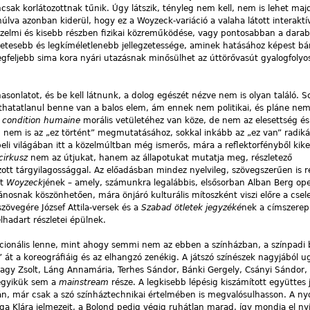
encsak korlátozottnak tűnik. Úgy látszik, tényleg nem kell, nem is lehet ma
múlva azonban kiderül, hogy ez a Woyzeck-variáció a valaha látott interaktí
érzelmi és kisebb részben fizikai közreműködése, vagy pontosabban a darab
etesebb és legkíméletlenebb jellegzetessége, aminek hatásához képest b
legfeljebb sima kora nyári utazásnak minősülhet az úttörővasút gyalogfolyos
asonlatot, és be kell látnunk, a dolog egészét nézve nem is olyan találó. Sc
atatlanul benne van a balos elem, ám ennek nem politikai, és pláne ne
a
condition humaine
morális vetületéhez van köze, de nem az elesettség és
oz, nem is az „ez történt” megmutatásához, sokkal inkább az „ez van” radiká
eli világában itt a közelmúltban még ismerős, mára a reflektorfényből kike
irkusz
nem az útjukat, hanem az állapotukat mutatja meg, részletező
ott tárgyilagossággal. Az előadásban mindez nyelvileg, szövegszerűen is re
dt
Woyzeck
jének – amely, számunkra legalábbis, elsősorban Alban Berg ope
ánosnak köszönhetően, mára önjáró kulturális mítoszként viszi előre a cse
szövegére József Attila-versek és a
Szabad ötletek jegyzéké
nek a címszerepl
elhadart részletei épülnek.
ionális lenne, mint ahogy semmi nem az ebben a színházban, a színpadi 
” át a koreográfiáig és az elhangzó zenékig. A játszó színészek nagyjából 
Nagy Zsolt, Láng Annamária, Terhes Sándor, Bánki Gergely, Csányi Sándor, 
, egyikük sem a
mainstream
része. A legkisebb lépésig kiszámított együttes 
án, már csak a szó színháztechnikai értelmében is megvalósulhasson. A nyo
arga Klára jelmezeit, a Bolond pedig végig ruhátlan marad, így mondja el n