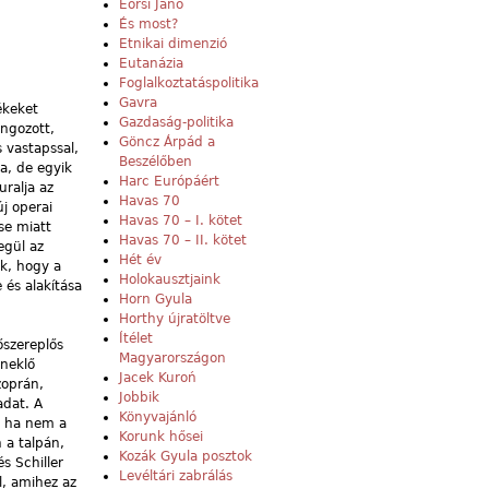
Eörsi Janó
És most?
Etnikai dimenzió
Eutanázia
Foglalkoztatáspolitika
Gavra
ékeket
Gazdaság-politika
angozott,
Göncz Árpád a
s vastapssal,
Beszélőben
a, de egyik
Harc Európáért
ralja az
Havas 70
j operai
Havas 70 – I. kötet
se miatt
Havas 70 – II. kötet
egül az
Hét év
ik, hogy a
Holokausztjaink
 és alakítása
Horn Gyula
Horthy újratöltve
Ítélet
őszereplős
Magyarországon
éneklő
Jacek Kuroń
zoprán,
Jobbik
adat. A
Könyvajánló
g ha nem a
Korunk hősei
n a talpán,
Kozák Gyula posztok
s Schiller
Levéltári zabrálás
l, amihez az