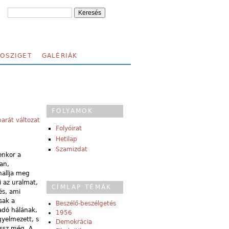
FOSZIGET
GALÉRIÁK
FOLYAMOK
arát változat
Folyóirat
Hetilap
Szamizdat
enkor a
san,
hallja meg
i az uralmat,
CÍMLAP TÉMÁK
és, ami
sak a
Beszélő-beszélgetés
adó hálának,
1956
gyelmezett, s
Demokrácia
tssz még. A