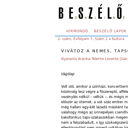
Skip to main content
SECONDARY MENU
HÍRMONDÓ
BESZÉLŐ LAPOK
YOU ARE HERE:
2. szám, Évfolyam 7, Szám 2
»
Kultúra
VIVÁTOZ A NEMES, TAP
Nyaranta Aranka–Telente Levente [Gác
Vágólap
Volt idő, amikor a színházi, koncertter
közönség lesz végre a főszereplő, affél
vezénylés nélkül – véltük –, és mégis m
először az ütemet, a sok száz ember mé
még hallani egy-két lázadó másként t
valahogy mégis az ünnepélyes csendhez
kakofonikus taps-szakaszokban megeng
nem a felszabadult, s így szükségszer
ellentmondást nem ismerő voltában kiss