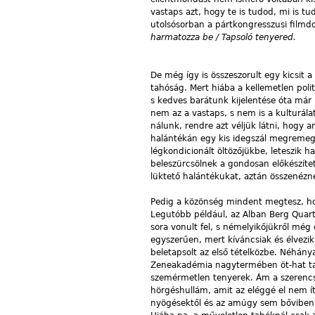
vastaps azt, hogy te is tudod, mi is t
utolsósorban a pártkongresszusi film
harmatozza be / Tapsoló tenyered.
De még így is összeszorult egy kicsit 
tahóság. Mert hiába a kellemetlen poli
s kedves barátunk kijelentése óta már
nem az a vastaps, s nem is a kulturála
nálunk, rendre azt véljük látni, hog
halántékán egy kis idegszál megreme
légkondicionált öltözőjükbe, leteszik 
beleszürcsölnek a gondosan előkészítet
lüktető halántékukat, aztán összenézn
Pedig a közönség mindent megtesz, hog
Legutóbb például, az Alban Berg Quart
sora vonult fel, s némelyikőjükről még
egyszerűen, mert kíváncsiak és élvezik
beletapsolt az első tételközbe. Néhány
Zeneakadémia nagytermében öt-hat taps
szemérmetlen tenyerek. Ám a szerencsé
hörgéshullám, amit az eléggé el nem íté
nyögésektől és az amúgy sem bőviben l