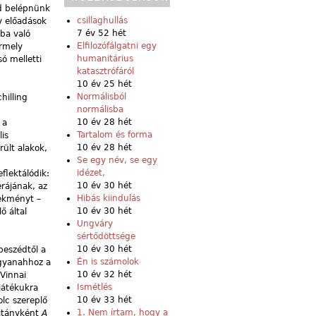
jd belépnünk
csillaghullás
v előadások
7 év 52 hét
ba való
Elfilozófálgatni egy
ármely
humanitárius
ó melletti
katasztrófáról
10 év 25 hét
Normálisból
hilling
normálisba
m
10 év 28 hét
 a
Tartalom és forma
lis
10 év 28 hét
rült alakok,
Se egy név, se egy
idézet,
flektálódik:
10 év 30 hét
rájának, az
Hibás kiindulás
lekményt –
10 év 30 hét
ő által
Ungváry
sértődöttsége
10 év 30 hét
beszédtől a
Én is számolok
ugyanahhoz a
10 év 32 hét
Vinnai
Ismétlés
játékukra
10 év 33 hét
lc szereplő
1. Nem írtam, hogy a
yitányként
A