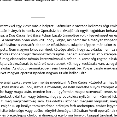
a művelt tahók tudnak nagyobb felfordulást csinálni.
észekkel egy kicsit más a helyzet. Számukra a vastaps kellemes régi eml
 talán hiányzik is nekik. Az Operaház idei évadjának egyik legjobban behar
ása, a
Don Carlos
felújítása Polgár László ünneplése volt – fegyelmezetlen é
 A várakozás olyan erős volt, hogy Polgár, aki nemcsak a magyar színpadr
kításához is visszatér ebben az előadásban, tulajdonképpen már akkor is u
pett. Nem nagyon lehet senkinek kétsége afelől, hogy az előadás nem az ú
őrzés koncepcióját demonstráló felújítás, hanem elsősorban az ő szereplé
ső megjelenésekor némán keresztülvonul a színen, a közönség rögtön elhid
 fajta várakozásnak és sztároló szeretetnek két nagy kockázata van, az egy
salódás. Az utóbbi semmiképpen sem következik be, Polgár László éneklése
ilyet magyar operaszínpadon nagyon ritkán hallani-látni.
-operánál azokat eleve igen nehéz megőrizni. A
Don Carlos
köztudottan hat f
y, Posa márki és Eboli, illetve a rövidebb, de nem kevésbé súlyos szerepet 
ivalót hagy maga után, minden borul. Egyformán magas színvonalú tenor, s
énekest előállítani vagy toborozni egy produkcióra nyilván nem könnyű fel
ült, még megközelítőleg sem. Csalódottak azonban mégsem vagyunk, mé
s. Polgár Fülöp királya torokszorítóan erőteljes férfi-archetípus, ember legye
 sikertelensége vagy acélos könyörtelensége. Játékában Verdi operájának é
g- és öregedéspszichológiai dimenziói egyforma bonyolultsággal tárulnak fe