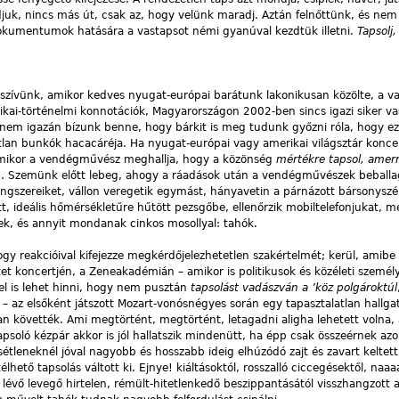
udjuk, nincs más út, csak az, hogy velünk maradj. Aztán felnőttünk, és nem
dokumentumok hatására a vastapsot némi gyanúval kezdtük illetni.
Tapsolj
a szívünk, amikor kedves nyugat-európai barátunk lakonikusan közölte, a v
tikai-történelmi konnotációk, Magyarországon 2002-ben sincs igazi siker va
 nem igazán bízunk benne, hogy bárkit is meg tudunk győzni róla, hogy ez
tlan bunkók hacacáréja. Ha nyugat-európai vagy amerikai világsztár konce
y amikor a vendégművész meghallja, hogy a közönség
mértékre tapsol, amer
g. Szemünk előtt lebeg, ahogy a ráadások után a vendégművészek beball
hangszereiket, vállon veregetik egymást, hányavetin a párnázott bársonyszé
t, ideális hőmérsékletűre hűtött pezsgőbe, ellenőrzik mobiltelefonjukat, m
ek, és annyit mondanak cinkos mosollyal: tahók.
y reakcióival kifejezze megkérdőjelezhetetlen szakértelmét; kerül, amibe 
et koncertjén, a Zeneakadémián – amikor is politikusok és közéleti személ
 el is lehet hinni, hogy nem pusztán
tapsolást vadászván a ’köz polgároktúl
 – az elsőként játszott Mozart-vonósnégyes során egy tapasztalatlan hallga
an követték. Ami megtörtént, megtörtént, letagadni aligha lehetett volna, 
oló kézpár akkor is jól hallatszik mindenütt, ha épp csak összeérnek azo
tleneknél jóval nagyobb és hosszabb ideig elhúzódó zajt és zavart keltett
lhető tapsolás váltott ki. Ejnye! kiáltásoktól, rosszalló ciccegésektől, naaa
évő levegő hirtelen, rémült-hitetlenkedő beszippantásától visszhangzott 