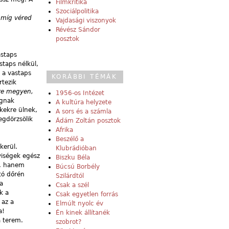
Filmkritika
Szociálpolitika
, míg véred
Vajdasági viszonyok
Révész Sándor
posztok
astaps
staps nélkül,
 a vastaps
KORÁBBI TÉMÁK
rtezik
re megyen,
1956-os Intézet
agnak
A kultúra helyzete
kekre ülnek,
A sors és a számla
egdörzsölik
Ádám Zoltán posztok
Afrika
Beszélő a
kerül.
Klubrádióban
yiségek egész
Biszku Béla
, hanem
Búcsú Borbély
tó dőrén
Szilárdtól
a
Csak a szél
k a
Csak egyetlen forrás
 az a
Elmúlt nyolc év
a!
Én kinek állítanék
a terem.
szobrot?