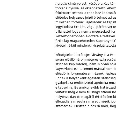
hetedik
című verset, később a Kapitán
torkába nyúlva, az öklendezéstől eltorz
felöltözött testnek a többihez kapcsol
előtérbe helyezése jelzői értelmet ad a
miközben történik, lejátszódik és tap
legyilkolása (itt két, végül pőrére vet
pillanattól fogva nem a megszokott for
kézzelfoghatóbban áldozata a testével 
fizikailag magatehetetlen Kapitánynak
kivétel nélkül mindenki kiszolgáltatottá
Kétségtelenül erőteljes látvány is a
W –
során előálló háromméteres szikracsó
színpadi kép marad), nem is olyan sok
voyeur
ként ezt a semmi mással nem ös
előadói is folyamatosan néznek, lepl
Ennek a helyenként egészen szélsőség
gyakorlatra emlékeztető aprócska mozza
e tapsolnia. És amikor előbb határozat
változik még e nem túl nagy számú néz
helyénvalóan és magától értetődően kö
elfogadja a magukra maradt nézők jogo
szamárnak
. Pusztán nincs rá mód, hogy