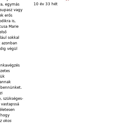
10 év 33 hét
tva, egymás
 csupasz vagy
ek erős
dikra is,
tusa Marie
első
dául sokkal
tt azonban
edig végül
munkavégzés
ezetes
sük
 annak
k bennünket.
zi
e, szükséges-
l vastapssá
életesen
 hogy
az okos