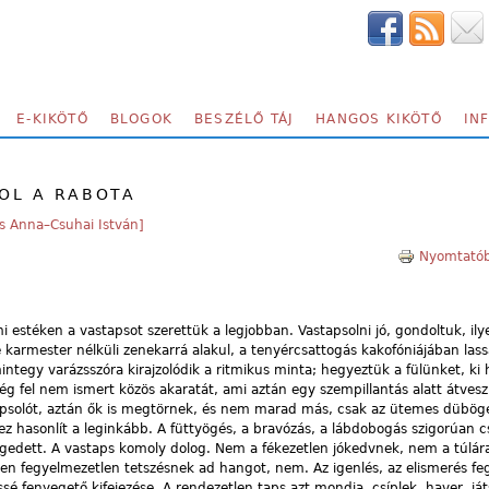
E-KIKÖTŐ
BLOGOK
BESZÉLŐ TÁJ
HANGOS KIKÖTŐ
IN
SOL A RABOTA
s Anna–Csuhai István]
Nyomtatób
mi estéken a vastapsot szerettük a legjobban. Vastapsolni jó, gondoltuk, ily
e karmester nélküli zenekarrá alakul, a tenyércsattogás kakofóniájában las
integy varázsszóra kirajzolódik a ritmikus minta; hegyeztük a fülünket, ki 
g fel nem ismert közös akaratát, ami aztán egy szempillantás alatt átvesz
apsolót, aztán ők is megtörnek, és nem marad más, csak az ütemes dübög
 hasonlít a leginkább. A füttyögés, a bravózás, a lábdobogás szigorúan c
edett. A vastaps komoly dolog. Nem a fékezetlen jókedvnek, nem a túlár
űen fegyelmezetlen tetszésnek ad hangot, nem. Az igenlés, az elismerés fe
é fenyegető kifejezése. A rendezetlen taps azt mondja, csíplek, haver, já