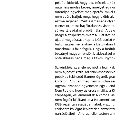
például kiderül, hogy a színészek a külö
nagy leszámolás képez, amelyet egy osz
maradjon egyelőre meglepetés, mivel ah
nem spórolhatjuk meg, hogy előbb ala
eszmeiségében. Mert eszmeisége olyan 
ellenzékit, most hajléktalanszálláson t
súlyos társadalmi problémákra). A balu
(hogy a szuperkém miért a „Betiltó” neve
újabb megbízatást kap: a KGB utolsó v
biztonságba menekítsék a birtokában lé
másoknak is fáj a foguk. Hogy a fordu
tucatnyi magyar rendőr is áldozatául e
önfeláldozás néha még a titkos ügynök
Szívünkhöz az a jelenet nőtt a legink
nem a József Attila Kör felolvasóestekke
poétikus tekintetű Banner ügynök grass
korláton. Amiben még nem is volna sem
ügynök azonban egyenesen egy „Rendőr
Nem tudjuk, hogy az orosz maffia, a K
szépségén, és lemaradtak a korona kís
nem fogják kiállítani se a Parlament, 
KGB-vezér társaságában látjuk viszont,
csalódott kollégát leplezetlen tisztele
narrációjából – Andrus, ellentétben a m