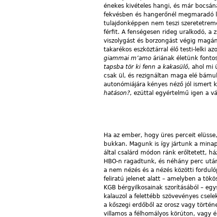
énekes kivételes hangi, és már bocsánat
fekvésben és hangerőnél megmaradó lír
tulajdonképpen nem teszi szeretetremé
férfit. A fenségesen rideg uralkodó, a
viszolygást és borzongást végig magán
takarékos eszköztárral élő testi-lelki 
giammai m’amo
áriának életünk fontos
tapsba tör ki fenn a kakasülő
, ahol mi 
csak ül, és rezignáltan maga elé bámul
autonómiájára kényes néző jól ismert 
hatáson?
, ezúttal egyértelmű igen a vá
Ha az ember, hogy üres perceit elüsse
bukkan. Magunk is így jártunk a minap
által csalárd módon ránk erőltetett, h
HBO-n ragadtunk, és néhány perc u
a nem nézés és a nézés közötti forduló
feliratú jelenet alatt – amelyben a tö
KGB bérgyilkosainak szorításából – egys
kalauzol a felettébb szövevényes csele
a kőszegi erdőből az orosz vagy történ
villamos a félhomályos körúton, vagy é