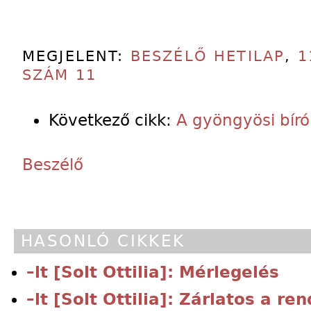
MEGJELENT:
BESZÉLŐ HETILAP
,
1
SZÁM 11
Következő cikk:
A gyöngyösi bíró
Beszélő
HASONLÓ CIKKEK
–lt [Solt Ottilia]: Mérlegelés
–lt [Solt Ottilia]: Zárlatos a re