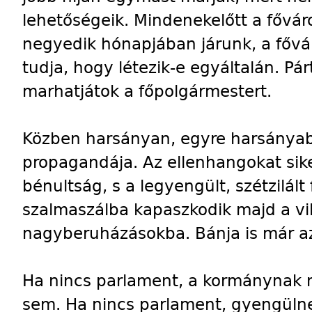
lehetőségeik. Mindenekelőtt a főváro
negyedik hónapjában járunk, a főv
tudja, hogy létezik-e egyáltalán. Pár
marhatjátok a főpolgármestert.
Közben harsányan, egyre harsányabb
propagandája. Az ellenhangokat sik
bénultság, s a legyengült, szétzilált
szalmaszálba kapaszkodik majd a vilá
nagyberuházásokba. Bánja is már a
Ha nincs parlament, a kormánynak ni
sem. Ha nincs parlament, gyengüln