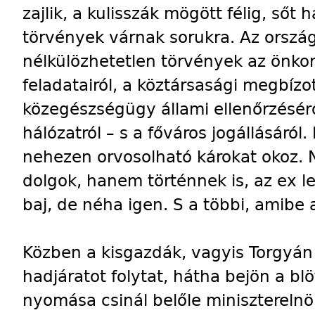
zajlik, a kulisszák mögött félig, ső
törvények várnak sorukra. Az orsz
nélkülözhetetlen törvények az önko
feladatairól, a köztársasági megbízot
közegészségügy állami ellenőrzéséről
hálózatról – s a főváros jogállásáról
nehezen orvosolható károkat okoz.
dolgok, hanem történnek is, az ex l
baj, de néha igen. S a többi, amibe
Közben a kisgazdák, vagyis Torgyán 
hadjáratot folytat, hátha bejön a blö
nyomása csinál belőle miniszterelnö