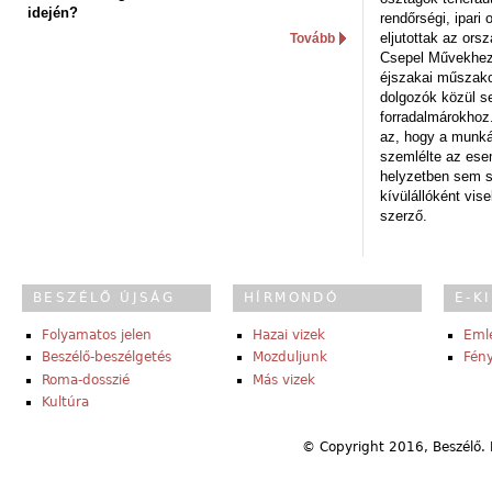
idején?
rendőrségi, ipar
eljutottak az ors
Tovább
Csepel Művekhez 
éjszakai műszakot
dolgozók közül s
forradalmárokhoz.
az, hogy a munk
szemlélte az es
helyzetben sem s
kívülállóként vise
szerző.
BESZÉLŐ ÚJSÁG
HÍRMONDÓ
E-K
Folyamatos jelen
Hazai vizek
Eml
Beszélő-beszélgetés
Mozduljunk
Fény
Roma-dosszié
Más vizek
Kultúra
© Copyright 2016, Beszélő. 