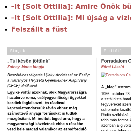
–lt [Solt Ottilia]: Amire Önök 
–lt [Solt Ottilia]: Mi újság a ví
Felszállt a füst
Blogok
E-kikötő
„Túl későn jöttünk”
Forradalom 
Zolnay János blogja
Eörsi László
Beszélő-beszélgetés Ujlaky Andrással az Esélyt
a Hátrányos Helyzetű Gyerekeknek Alapítvány
(CFCF) elnökével
A „kieg” ostrom
Egyike voltál azoknak, akik Magyarországra
1956. október 23-
hazatérve roma, esélyegyenlőségi ügyekkel
a sztálinista hat
kezdtek foglalkozni, és ráadásul
fegyvereket szere
kapcsolatrendszerük révén ehhez még
ostromolni kezdt
számottevő anyagi forrásokat is tudtak
Rádió székházát,
mozgósítani. Mi indított téged arra, hogy a
több más fontos 
magyarországi közéletnek ebbe a részébe
azonban alig volt
vesd bele magad valamikor az ezredforduló
osztagok teheraut