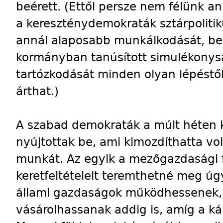
beérett. (Ettől persze nem félünk a
a kereszténydemokraták sztárpolitik
annál alaposabb munkálkodását, be
kormányban tanúsított simulékonys
tartózkodását minden olyan lépéstő
árthat.)
A szabad demokraták a múlt héten k
nyújtottak be, ami kimozdíthatta vol
munkát. Az egyik a mezőgazdasági f
keretfeltételeit teremthetné meg úg
állami gazdaságok működhessenek, 
vásárolhassanak addig is, amíg a kár