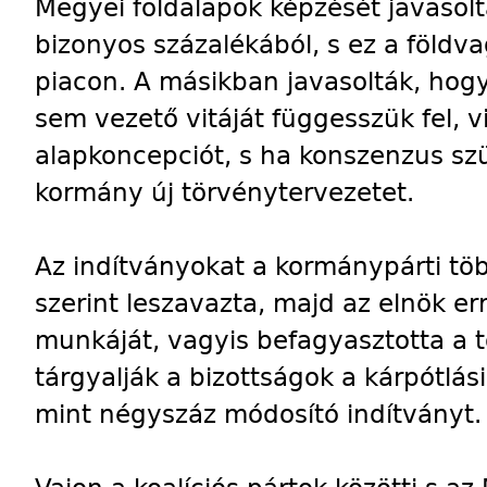
Megyei földalapok képzését javasolt
bizonyos százalékából, s ez a föld
piacon. A másikban javasolták, hogy
sem vezető vitáját függesszük fel, 
alapkoncepciót, s ha konszenzus szül
kormány új törvénytervezetet.
Az indítványokat a kormánypárti tö
szerint leszavazta, majd az elnök err
munkáját, vagyis befagyasztotta a 
tárgyalják a bizottságok a kárpótlás
mint négyszáz módosító indítványt.