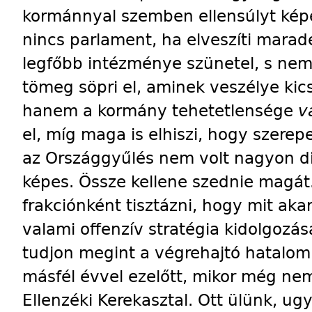
kormánnyal szemben ellensúlyt ké
nincs parlament, ha elveszíti marad
legfőbb intézménye szünetel, s nem 
tömeg söpri el, aminek veszélye kic
hanem a kormány tehetetlensége
v
el, míg maga is elhiszi, hogy szere
az Országgyűlés nem volt nagyon di
képes. Össze kellene szednie magát.
frakciónként tisztázni, hogy mit akar
valami offenzív stratégia kidolgozá
tudjon megint a végrehajtó hatalom
másfél évvel ezelőtt, mikor még nem 
Ellenzéki Kerekasztal. Ott ülünk, ug