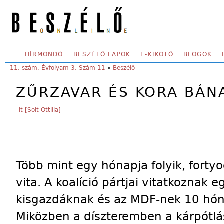
Skip to main content
SECONDARY MENU
HÍRMONDÓ
BESZÉLŐ LAPOK
E-KIKÖTŐ
BLOGOK
YOU ARE HERE:
11. szám, Évfolyam 3, Szám 11
»
Beszélő
ZŰRZAVAR ÉS KORA BÁN
–lt [Solt Ottilia]
Több mint egy hónapja folyik, forty
vita. A koalíció pártjai vitatkoznak
kisgazdáknak és az MDF-nek 10 hón
Miközben a díszteremben a kárpótlás