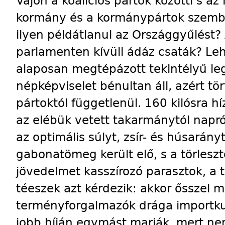
Vajon a koalíciós pártok közötti s az
kormány és a kormánypártok szemb
ilyen példátlanul az Országgyűlést? 
parlamenten kívüli ádáz csaták? Leh
alaposan megtépázott tekintélyű le
népképviselet bénultan áll, azért tö
pártoktól függetlenül. 160 kilósra h
az elébük vetett takarmánytól napró
az optimális súlyt, zsír- és húsarán
gabonatömeg került elő, s a törlesz
jövedelmet kasszírozó parasztok, a 
téeszek azt kérdezik: akkor ősszel m
terményforgalmazók drága importku
jobb híján egymást marják, mert nem