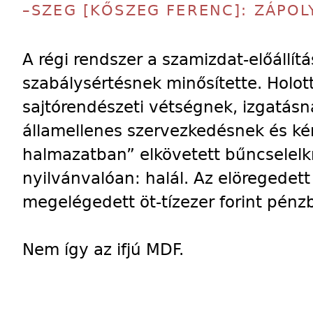
–SZEG [KŐSZEG FERENC]: ZÁPOL
A régi rendszer a szamizdat-előállítá
szabálysértésnek minősítette. Holot
sajtórendészeti vétségnek, izgatás
államellenes szervezkedésnek és ké
halmazatban” elkövetett bűncselel
nyilvánvalóan: halál. Az elöregedet
megelégedett öt-tízezer forint pénzb
Nem így az ifjú MDF.