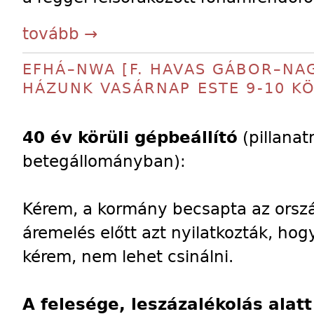
tovább →
EFHÁ–NWA [F. HAVAS GÁBOR–NA
HÁZUNK VASÁRNAP ESTE 9-10 K
40 év körüli gépbeállító
(pillanat
betegállományban):
Kérem, a kormány becsapta az orsz
áremelés előtt azt nyilatkozták, hog
kérem, nem lehet csinálni.
A felesége, leszázalékolás alatt 