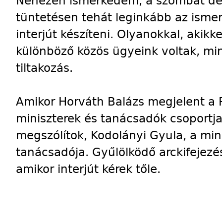
Nehezen ismerkedem, a szombat dél
tüntetésen tehát leginkább az isme
interjút készíteni. Olyanokkal, akikk
különböző közös ügyeink voltak, mint
tiltakozás.
Amikor Horváth Balázs megjelent a 
miniszterek és tanácsadók csoportja 
megszólítok, Kodolányi Gyula, a min
tanácsadója. Gyűlölködő arckifejezéss
amikor interjút kérek tőle.