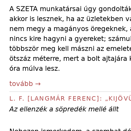
A SZETA munkatársai úgy gondoltá
akkor is lesznek, ha az üzletekben 
nem megy a magányos öregeknek, a
nincs kire hagyni a gyereket; számuk
többször meg kell mászni az emeletek
ötszáz méterre, mert a bolt ajtajára
óra múlva lesz.
tovább →
L. F. [LANGMÁR FERENC]: „KIJÖ
Az ellenzék a söpredék mellé állt