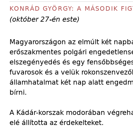
KONRÁD GYÖRGY: A MÁSODIK FI
(október 27-én este)
Magyarországon az elmúlt két nap
erőszakmentes polgári engedetlenség
elszegényedés és egy fensőbbséges 
fuvarosok és a velük rokonszenvezők
államhatalmat két nap alatt enged
bírni.
A Kádár-korszak modorában végreha
elé állította az érdekelteket.