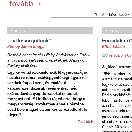
tovább →
1
2
következő ›
Blogok
E-kikötő
„Túl későn jöttünk”
Forradalom 
Zolnay János blogja
Eörsi László
Beszélő-beszélgetés Ujlaky Andrással az Esélyt
a Hátrányos Helyzetű Gyerekeknek Alapítvány
(CFCF) elnökével
A „kieg” ostrom
Egyike voltál azoknak, akik Magyarországra
1956. október 23-
hazatérve roma, esélyegyenlőségi ügyekkel
a sztálinista hat
kezdtek foglalkozni, és ráadásul
fegyvereket szere
kapcsolatrendszerük révén ehhez még
ostromolni kezdt
számottevő anyagi forrásokat is tudtak
Rádió székházát,
mozgósítani. Mi indított téged arra, hogy a
több más fontos 
magyarországi közéletnek ebbe a részébe
azonban alig volt
vesd bele magad valamikor az ezredforduló
osztagok teheraut
idején?
rendőrségi, ipar
eljutottak az ors
Tovább
Csepel Művekhez 