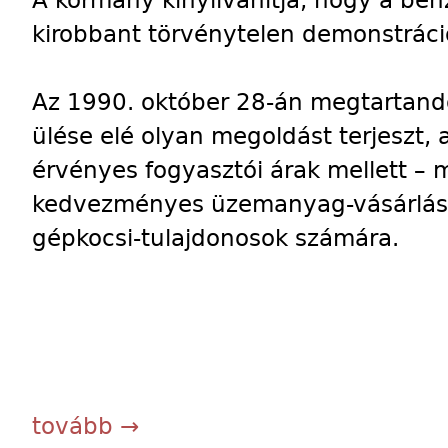
A kormány kinyilvánítja, hogy a be
kirobbant törvénytelen demonstráci
Az 1990. október 28-án megtartand
ülése elé olyan megoldást terjeszt, 
érvényes fogyasztói árak mellett –
kedvezményes üzemanyag-vásárlást
gépkocsi-tulajdonosok számára.
tovább →