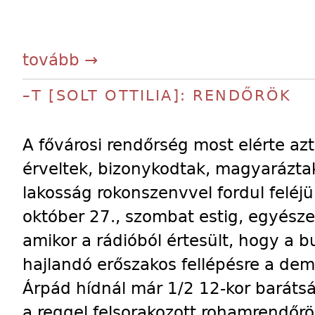
tovább →
–T [SOLT OTTILIA]: RENDŐRÖK
A fővárosi rendőrség most elérte azt
érveltek, bizonykodtak, magyaráztak
lakosság rokonszenvvel fordul feléjü
október 27., szombat estig, egyésze
amikor a rádióból értesült, hogy a 
hajlandó erőszakos fellépésre a de
Árpád hídnál már 1/2 12-kor barátsá
a reggel felsorakozott rohamrendőrö