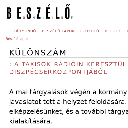
Skip to main content
SECONDARY MENU
HÍRMONDÓ
BESZÉLŐ LAPOK
E-KIKÖTŐ
BLOGOK
YOU ARE HERE:
Beszélő lapok
KÜLÖNSZÁM
: A TAXISOK RÁDIÓIN KERESZTÜL 
DISZPÉCSERKÖZPONTJÁBÓL
A mai tárgyalások végén a kormán
javaslatot tett a helyzet feloldására
elképzelésünket, és a további tárgya
kialakítására.