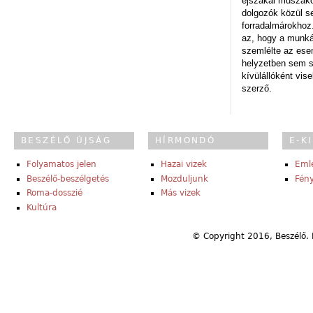
éjszakai műszakot
dolgozók közül s
forradalmárokhoz.
az, hogy a munk
szemlélte az es
helyzetben sem s
kívülállóként vise
szerző.
BESZÉLŐ ÚJSÁG
HÍRMONDÓ
E-K
Folyamatos jelen
Hazai vizek
Eml
Beszélő-beszélgetés
Mozduljunk
Fény
Roma-dosszié
Más vizek
Kultúra
© Copyright 2016, Beszélő. 