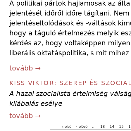
A politikai pártok hajlamosak az ált
jelentését időről időre tágítani. Ne
jelentéseltolódások és -váltások kim
hogy a táguló értelmezés melyik esz
kérdés az, hogy voltaképpen milyen 
liberális oktatáspolitika, s mit mihe
tovább →
KISS VIKTOR: SZEREP ÉS SZOCIA
A hazai szocialista értelmiség válsá
kilábalás esélye
tovább →
« első
‹ előző
…
13
14
15
1