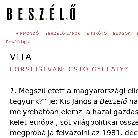
Skip to main content
SECONDARY MENU
HÍRMONDÓ
BESZÉLŐ LAPOK
E-KIKÖTŐ
BLOGOK
YOU ARE HERE:
Beszélő lapok
VITA
EÖRSI ISTVÁN: CSTO GYELATY?
1.
Megszületett a magyarországi elle
tegyünk?”-je: Kis János a
Beszélő
ha
mélyrehatóan elemzi a hazai gazdaság
kelet-európai, sőt világpolitikai ös
megpróbálja felvázolni az 1981. de