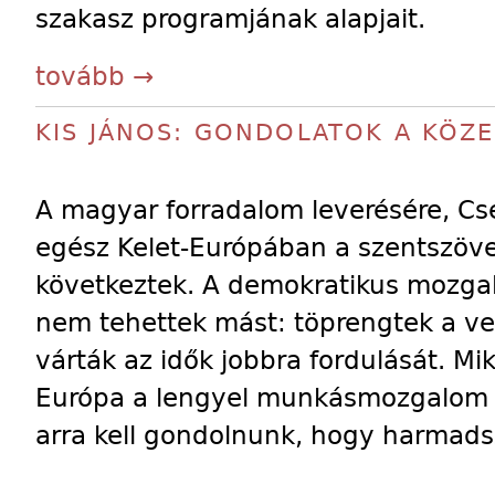
szakasz programjának alapjait.
tovább →
KIS JÁNOS: GONDOLATOK A KÖZ
A magyar forradalom leverésére, Cs
egész Kelet-Európában a szentszöve
következtek. A demokratikus mozga
nem tehettek mást: töprengtek a ver
várták az idők jobbra fordulását. Mi
Európa a lengyel munkásmozgalom el
arra kell gondolnunk, hogy harmadsz