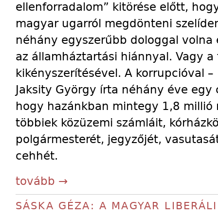
ellenforradalom” kitörése előtt, hog
magyar ugarról megdönteni szelíden 
néhány egyszerűbb dologgal volna é
az államháztartási hiánnyal. Vagy a
kikényszerítésével. A korrupcióval –
Jaksity György írta néhány éve egy c
hogy hazánkban mintegy 1,8 millió n
többiek közüzemi számláit, kórházköl
polgármesterét, jegyzőjét, vasutasá
cehhét.
tovább →
SÁSKA GÉZA: A MAGYAR LIBERÁL