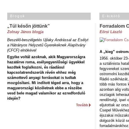
Blogok
E-kikötő
„Túl későn jöttünk”
Forradalom 
Zolnay János blogja
Eörsi László
Beszélő-beszélgetés Ujlaky Andrással az Esélyt
a Hátrányos Helyzetű Gyerekeknek Alapítvány
(CFCF) elnökével
A „kieg” ostrom
Egyike voltál azoknak, akik Magyarországra
1956. október 23-
hazatérve roma, esélyegyenlőségi ügyekkel
a sztálinista hat
kezdtek foglalkozni, és ráadásul
fegyvereket szere
kapcsolatrendszerük révén ehhez még
ostromolni kezdt
számottevő anyagi forrásokat is tudtak
Rádió székházát,
mozgósítani. Mi indított téged arra, hogy a
több más fontos 
magyarországi közéletnek ebbe a részébe
azonban alig volt
vesd bele magad valamikor az ezredforduló
osztagok teheraut
idején?
rendőrségi, ipar
eljutottak az ors
Tovább
Csepel Művekhez 
éjszakai műszakot
dolgozók közül s
forradalmárokhoz.