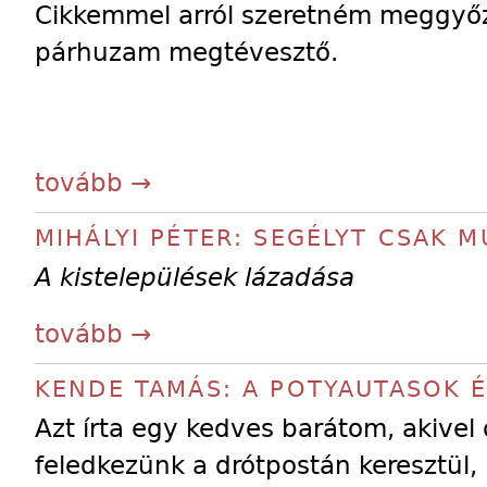
Cikkemmel arról szeretném meggyőz
párhuzam megtévesztő.
tovább →
MIHÁLYI PÉTER: SEGÉLYT CSAK 
A kistelepülések lá­za­dása
tovább →
KENDE TAMÁS: A POTYAUTASOK É
Azt írta egy kedves barátom, akivel 
feledkezünk a drótpostán keresztül,