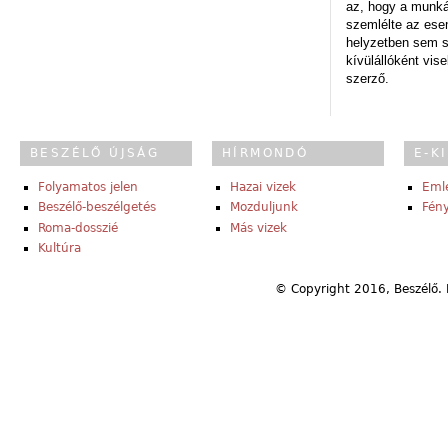
az, hogy a munk
szemlélte az es
helyzetben sem s
kívülállóként vise
szerző.
BESZÉLŐ ÚJSÁG
HÍRMONDÓ
E-K
Folyamatos jelen
Hazai vizek
Eml
Beszélő-beszélgetés
Mozduljunk
Fény
Roma-dosszié
Más vizek
Kultúra
© Copyright 2016, Beszélő. 