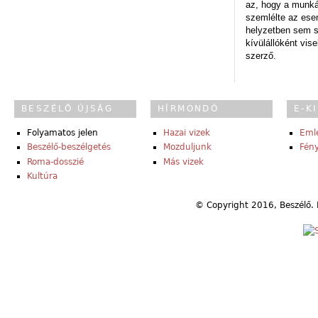
az, hogy a munk
szemlélte az es
helyzetben sem s
kívülállóként vise
szerző.
BESZÉLŐ ÚJSÁG
HÍRMONDÓ
E-K
Folyamatos jelen
Hazai vizek
Eml
Beszélő-beszélgetés
Mozduljunk
Fény
Roma-dosszié
Más vizek
Kultúra
© Copyright 2016, Beszélő. 