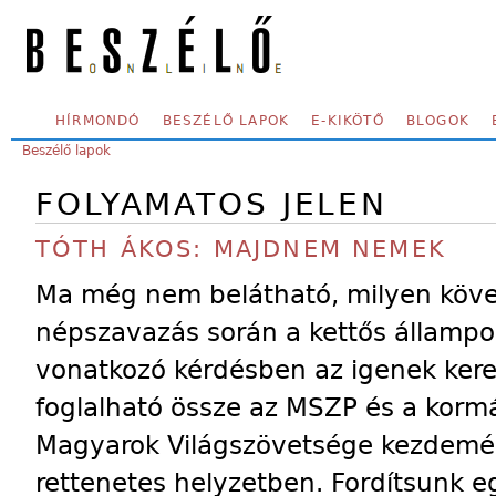
Skip to main content
SECONDARY MENU
HÍRMONDÓ
BESZÉLŐ LAPOK
E-KIKÖTŐ
BLOGOK
YOU ARE HERE:
Beszélő lapok
FOLYAMATOS JELEN
TÓTH ÁKOS: MAJDNEM NEMEK
Ma még nem belátható, milyen köve
népszavazás során a kettős államp
vonatkozó kérdésben az igenek kere
foglalható össze az MSZP és a korm
Magyarok Világszövetsége kezdemé
rettenetes helyzetben. Fordítsunk 