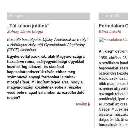
Blogok
E-kikötő
„Túl későn jöttünk”
Forradalom 
Zolnay János blogja
Eörsi László
Beszélő-beszélgetés Ujlaky Andrással az Esélyt
a Hátrányos Helyzetű Gyerekeknek Alapítvány
(CFCF) elnökével
A „kieg” ostrom
Egyike voltál azoknak, akik Magyarországra
1956. október 23-
hazatérve roma, esélyegyenlőségi ügyekkel
a sztálinista hat
kezdtek foglalkozni, és ráadásul
fegyvereket szere
kapcsolatrendszerük révén ehhez még
ostromolni kezdt
számottevő anyagi forrásokat is tudtak
Rádió székházát,
mozgósítani. Mi indított téged arra, hogy a
több más fontos 
magyarországi közéletnek ebbe a részébe
azonban alig volt
vesd bele magad valamikor az ezredforduló
osztagok teheraut
idején?
rendőrségi, ipar
eljutottak az ors
Tovább
Csepel Művekhez 
éjszakai műszakot
dolgozók közül s
forradalmárokhoz.