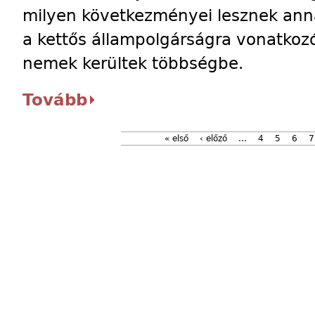
milyen következményei lesznek ann
a kettős állampolgárságra vonatko
nemek kerültek többségbe.
Tovább
« első
‹ előző
…
4
5
6
7