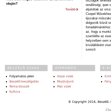
osztagok teheraut
idején?
rendőrségi, ipar
eljutottak az ors
Tovább
Csepel Művekhez 
éjszakai műszakot
dolgozók közül s
forradalmárokhoz.
az, hogy a munk
szemlélte az es
helyzetben sem s
kívülállóként vise
szerző.
BESZÉLŐ ÚJSÁG
HÍRMONDÓ
E-K
Folyamatos jelen
Hazai vizek
Eml
Beszélő-beszélgetés
Mozduljunk
Fény
Roma-dosszié
Más vizek
Kultúra
© Copyright 2016, Beszélő. 