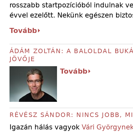
rosszabb startpozícióból indulnak v
évvel ezelőtt. Nekünk egészen bizt
Tovább
ÁDÁM ZOLTÁN: A BALOLDAL BUK
JÖVŐJE
Tovább
RÉVÉSZ SÁNDOR: NINCS JOBB, M
Igazán hálás vagyok
Vári Györgyne