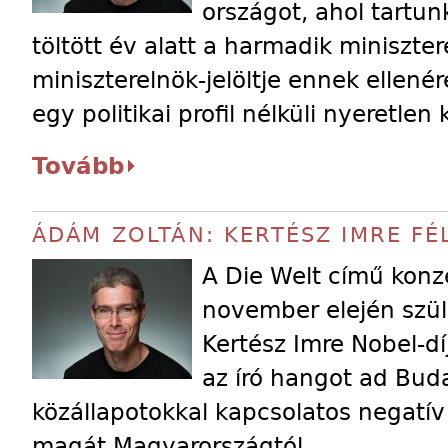
országot, ahol tartu
töltött év alatt a harmadik miniszte
miniszterelnök-jelöltje ennek ellené
egy politikai profil nélküli nyeretlen
Tovább
ÁDÁM ZOLTÁN: KERTÉSZ IMRE FÉ
A Die Welt című konz
november elején szüle
Kertész Imre Nobel-d
az író hangot ad Bud
közállapotokkal kapcsolatos negatív
magát Magyarországtól.