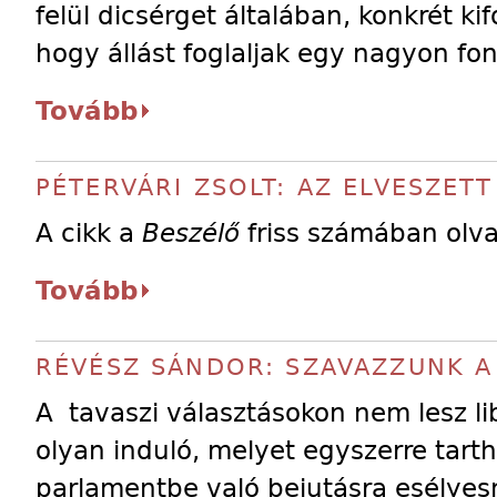
felül dicsérget általában, konkrét ki
hogy állást foglaljak egy nagyon fo
Tovább
PÉTERVÁRI ZSOLT: AZ ELVESZETT
A cikk a
Beszélő
friss számában olva
Tovább
RÉVÉSZ SÁNDOR: SZAVAZZUNK A
A tavaszi választásokon nem lesz lib
olyan induló, melyet egyszerre tarth
parlamentbe való bejutásra esélyesn