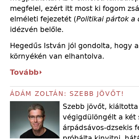
megfelel, ezért itt most ki fogom zs
elméleti fejezetét (
Politikai pártok 
idézvén belőle.
Hegedűs István jól gondolta, hogy 
környékén van elhantolva.
Tovább
ÁDÁM ZOLTÁN: SZEBB JÖVŐT!
Szebb jövőt, kiáltott
végigdülöngélt a két 
árpádsávos-dzsekis fé
próbálta kinyitni, h