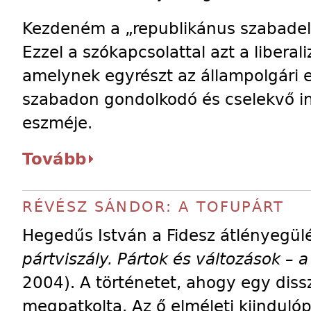
Kezdeném a „republikánus szabadelv
Ezzel a szókapcsolattal azt a liberal
amelynek egyrészt az állampolgári 
szabadon gondolkodó és cselekvő in
eszméje.
Tovább
RÉVÉSZ SÁNDOR: A TOFUPÁRT
Hegedűs István a Fidesz átlényegülés
pártviszály. Pártok és változások – a 
2004). A történetet, ahogy egy dissze
megpatkolta. Az ő elméleti kiindul