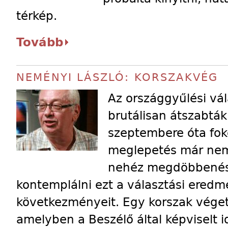
térkép.
Tovább
NEMÉNYI LÁSZLÓ: KORSZAKVÉG
Az országgyűlési vál
brutálisan átszabták
szeptembere óta fok
meglepetés már nem 
nehéz megdöbbenés
kontemplálni ezt a választási eredm
következményeit. Egy korszak véget 
amelyben a Beszélő által képviselt i