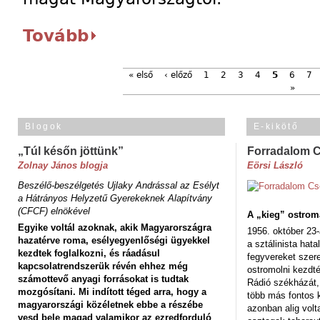
Tovább
« első
‹ előző
1
2
3
4
5
6
7
»
Blogok
E-kikötő
„Túl későn jöttünk”
Forradalom 
Zolnay János blogja
Eörsi László
Beszélő-beszélgetés Ujlaky Andrással az Esélyt
a Hátrányos Helyzetű Gyerekeknek Alapítvány
(CFCF) elnökével
A „kieg” ostrom
Egyike voltál azoknak, akik Magyarországra
1956. október 23-
hazatérve roma, esélyegyenlőségi ügyekkel
a sztálinista hat
kezdtek foglalkozni, és ráadásul
fegyvereket szere
kapcsolatrendszerük révén ehhez még
ostromolni kezdt
számottevő anyagi forrásokat is tudtak
Rádió székházát,
mozgósítani. Mi indított téged arra, hogy a
több más fontos 
magyarországi közéletnek ebbe a részébe
azonban alig volt
vesd bele magad valamikor az ezredforduló