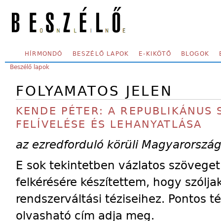
Skip to main content
SECONDARY MENU
HÍRMONDÓ
BESZÉLŐ LAPOK
E-KIKÖTŐ
BLOGOK
YOU ARE HERE:
Beszélő lapok
FOLYAMATOS JELEN
KENDE PÉTER: A REPUBLIKÁNUS
FELÍVELÉSE ÉS LEHANYATLÁSA
az ezredforduló körüli Magyarorszá
E sok tekintetben vázlatos szöveget
felkérésére készítettem, hogy szólj
rendszerváltási téziseihez. Pontos 
olvasható cím adja meg.