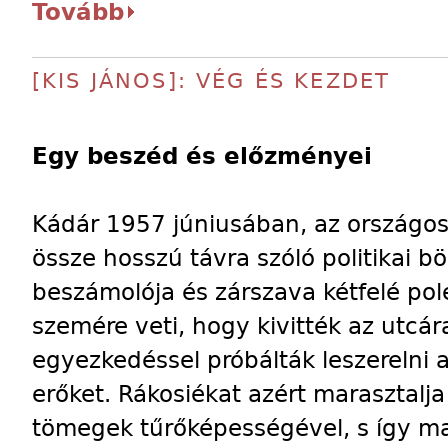
Tovább
[KIS JÁNOS]: VÉG ÉS KEZDET
Egy beszéd és előzményei
Kádár 1957 júniusában, az országos 
össze hosszú távra szóló politikai bö
beszámolója és zárszava kétfelé po
szemére veti, hogy kivitték az utcára
egyezkedéssel próbálták leszerelni a
erőket. Rákosiékat azért marasztalja
tömegek tűrőképességével, s így m