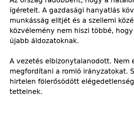
Az ország rádöbbent, hogy a hatalom
ígéreteit. A gazdasági hanyatlás k
munkásság elitjét és a szellemi közé
közvélemény nem hiszi többé, hogy 
újabb áldozatoknak.
A vezetés elbizonytalanodott. Nem é
megfordítani a romló irányzatokat. S
hirtelen fölerősödött elégedetlensé
tetteinek.