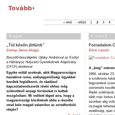
Tovább
« első
‹ előző
1
2
3
4
Blogok
E-kikötő
„Túl későn jöttünk”
Forradalom 
Zolnay János blogja
Eörsi László
Beszélő-beszélgetés Ujlaky Andrással az Esélyt
a Hátrányos Helyzetű Gyerekeknek Alapítvány
(CFCF) elnökével
A „kieg” ostrom
Egyike voltál azoknak, akik Magyarországra
1956. október 23-
hazatérve roma, esélyegyenlőségi ügyekkel
a sztálinista hat
kezdtek foglalkozni, és ráadásul
fegyvereket szere
kapcsolatrendszerük révén ehhez még
ostromolni kezdt
számottevő anyagi forrásokat is tudtak
Rádió székházát,
mozgósítani. Mi indított téged arra, hogy a
több más fontos 
magyarországi közéletnek ebbe a részébe
azonban alig volt
vesd bele magad valamikor az ezredforduló
osztagok teheraut
idején?
rendőrségi, ipar