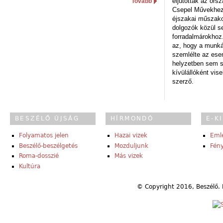
eljutottak az ors
Tovább
Csepel Művekhez 
éjszakai műszakot
dolgozók közül s
forradalmárokhoz.
az, hogy a munk
szemlélte az es
helyzetben sem s
kívülállóként vise
szerző.
BESZÉLŐ ÚJSÁG
HÍRMONDÓ
E-K
Folyamatos jelen
Hazai vizek
Eml
Beszélő-beszélgetés
Mozduljunk
Fény
Roma-dosszié
Más vizek
Kultúra
© Copyright 2016, Beszélő. 