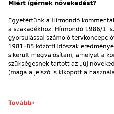
Miért ígérnek növekedést?
Egyetértünk a Hírmondó kommentáto
a szakadékhoz. Hírmondó 1986/1. sz
gyorsulással számoló tervkoncepci
1981–85 közötti időszak eredménye
sikerült megvalósítani, amelyet a k
szükségesnek tartott az „új növeked
(maga a jelszó is kikopott a használa
Tovább