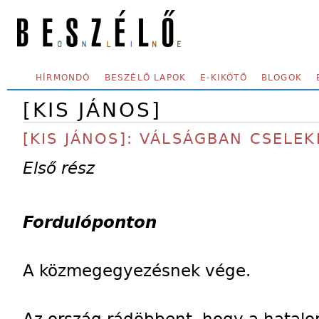
Skip to main content
SECONDARY MENU
HÍRMONDÓ
BESZÉLŐ LAPOK
E-KIKÖTŐ
BLOGOK
[KIS JÁNOS]
[KIS JÁNOS]: VÁLSÁGBAN CSELEK
Első rész
Fordulóponton
A közmegegyezésnek vége.