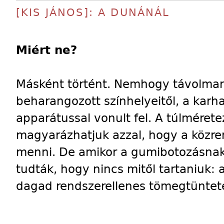
[KIS JÁNOS]: A DUNÁNÁL
Miért ne?
Másként történt. Nemhogy távolmar
beharangozott színhelyeitől, a kar
apparátussal vonult fel. A túlmérete
magyarázhatjuk azzal, hogy a közren
menni. De amikor a gumibotozásnak
tudták, hogy nincs mitől tartaniuk:
dagad rendszerellenes tömegtünteté