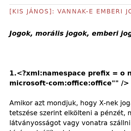
[KIS JÁNOS]: VANNAK-E EMBERI 
Jogok, morális jogok, emberi jo
1.
<?xml:namespace prefix = o 
microsoft-com:office:office"" />
Amikor azt mondjuk, hogy X-nek jog
tetszése szerint elkölteni a pénzét,
látványosságot vagy vonatra szállni 