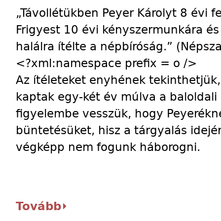
„Távollétükben Peyer Károlyt 8 évi 
Frigyest 10 évi kényszermunkára és 
halálra ítélte a népbíróság.” (Népsz
<?xml:namespace prefix = o />
Az ítéleteket enyhének tekinthetjük
kaptak egy-két év múlva a baloldali
figyelembe vesszük, hogy Peyeréknek
büntetésüket, hisz a tárgyalás idejé
végképp nem fogunk háborogni.
Tovább