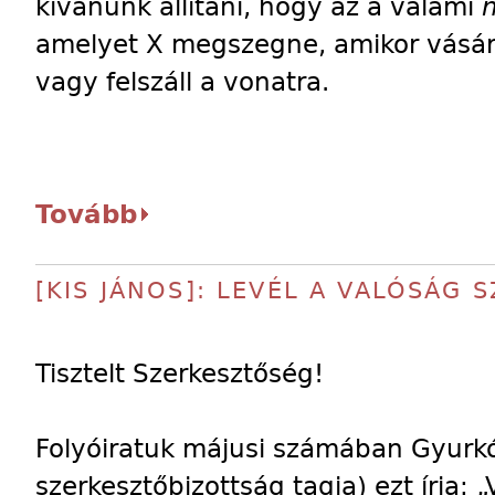
kívánunk állítani, hogy az a valami
n
amelyet X megszegne, amikor vásár
vagy felszáll a vonatra.
Tovább
[KIS JÁNOS]: LEVÉL A VALÓSÁG 
Tisztelt Szerkesztőség!
Folyóiratuk májusi számában Gyurkó
szerkesztőbizottság tagja) ezt írja: