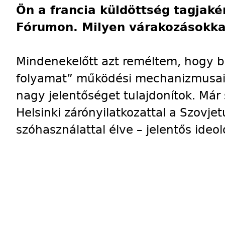
Ön a francia küldöttség tagjakén
Fórumon. Milyen várakozásokkal
Mindenekelőtt azt reméltem, hogy be
folyamat” működési mechanizmusaib
nagy jelentőséget tulajdonítok. Már 
Helsinki zárónyilatkozattal a Szovjet
szóhasználattal élve – jelentős ideo