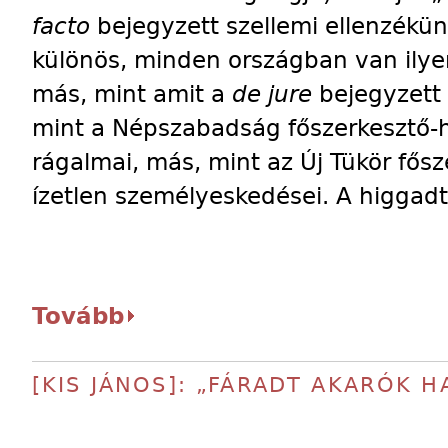
facto
bejegyzett szellemi ellenzékü
különös, minden országban van ilye
más, mint amit a
de jure
bejegyzett
mint a Népszabadság főszerkesztő-h
rágalmai, más, mint az Új Tükör fős
ízetlen személyeskedései. A higgad
Tovább
[KIS JÁNOS]: „FÁRADT AKARÓK HA