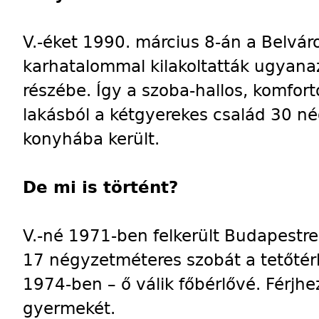
V.-éket 1990. március 8-án a Belvár
karhatalommal kilakoltatták ugyana
részébe. Így a szoba-hallos, komfor
lakásból a kétgyerekes család 30 n
konyhába került.
De mi is történt?
V.-né 1971-ben felkerült Budapestre. 
17 négyzetméteres szobát a tetőtérb
1974-ben – ő válik főbérlővé. Férjh
gyermekét.