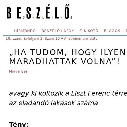
Skip to main content
SECONDARY MENU
HÍRMONDÓ
BESZÉLŐ LAPOK
E-KIKÖTŐ
BLOGOK
YOU ARE HERE:
10. szám, Évfolyam 2, Szám 10
»
A létminimum alatt
„HA TUDOM, HOGY ILYEN
MARADHATTAK VOLNA”!
Morvai Bea
avagy ki költözik a Liszt Ferenc té
az eladandó lakások száma
Tény: