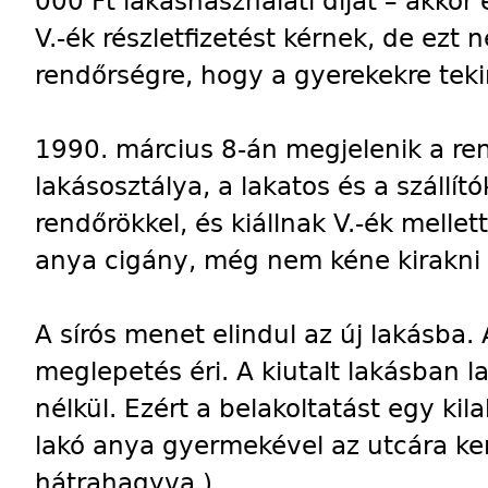
000 Ft lakáshasználati díjat – akkor
V.-ék részletfizetést kérnek, de ezt 
rendőrségre, hogy a gyerekekre tekin
1990. március 8-án megjelenik a re
lakásosztálya, a lakatos és a szállít
rendőrökkel, és kiállnak V.-ék mellet
anya cigány, még nem kéne kirakni 
A sírós menet elindul az új lakásba.
meglepetés éri. A kiutalt lakásban 
nélkül. Ezért a belakoltatást egy kila
lakó anya gyermekével az utcára kerü
hátrahagyva.)