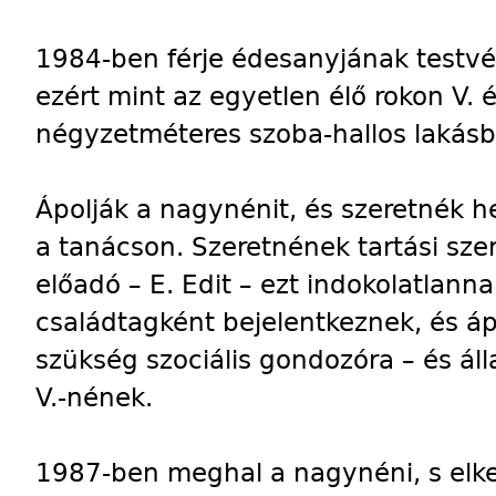
1984-ben férje édesanyjának testvé
ezért mint az egyetlen élő rokon V. é
négyzetméteres szoba-hallos lakásb
Ápolják a nagynénit, és szeretnék he
a tanácson. Szeretnének tartási szer
előadó – E. Edit – ezt indokolatlannak
családtagként bejelentkeznek, és áp
szükség szociális gondozóra – és ál
V.-nének.
1987-ben meghal a nagynéni, s elkez