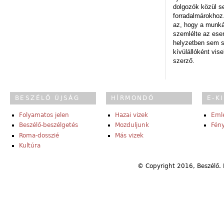
dolgozók közül s
forradalmárokhoz.
az, hogy a munk
szemlélte az es
helyzetben sem s
kívülállóként vise
szerző.
BESZÉLŐ ÚJSÁG
HÍRMONDÓ
E-K
Folyamatos jelen
Hazai vizek
Eml
Beszélő-beszélgetés
Mozduljunk
Fény
Roma-dosszié
Más vizek
Kultúra
© Copyright 2016, Beszélő. 