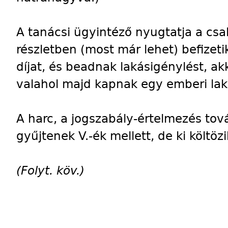
A tanácsi ügyintéző nyugtatja a csalá
részletben (most már lehet) befizeti
díjat, és beadnak lakásigénylést, ak
valahol majd kapnak egy emberi lak
A harc, a jogszabály-értelmezés továb
gyűjtenek V.-ék mellett, de ki költözi
(Folyt. köv.)