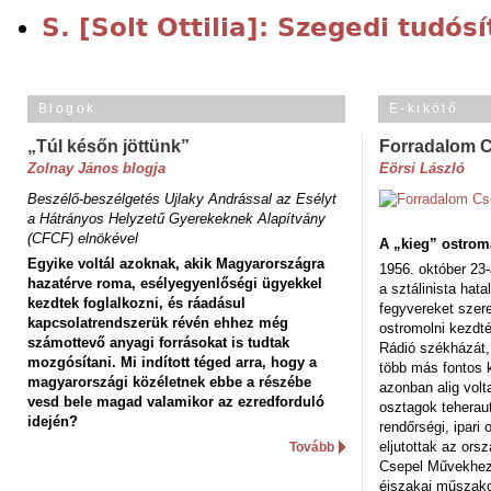
S. [Solt Ottilia]: Szegedi tudós
Blogok
E-kikötő
„Túl későn jöttünk”
Forradalom 
Zolnay János blogja
Eörsi László
Beszélő-beszélgetés Ujlaky Andrással az Esélyt
a Hátrányos Helyzetű Gyerekeknek Alapítvány
(CFCF) elnökével
A „kieg” ostrom
Egyike voltál azoknak, akik Magyarországra
1956. október 23-
hazatérve roma, esélyegyenlőségi ügyekkel
a sztálinista hat
kezdtek foglalkozni, és ráadásul
fegyvereket szere
kapcsolatrendszerük révén ehhez még
ostromolni kezdt
számottevő anyagi forrásokat is tudtak
Rádió székházát,
mozgósítani. Mi indított téged arra, hogy a
több más fontos 
magyarországi közéletnek ebbe a részébe
azonban alig volt
vesd bele magad valamikor az ezredforduló
osztagok teheraut
idején?
rendőrségi, ipar
eljutottak az ors
Tovább
Csepel Művekhez 
éjszakai műszakot