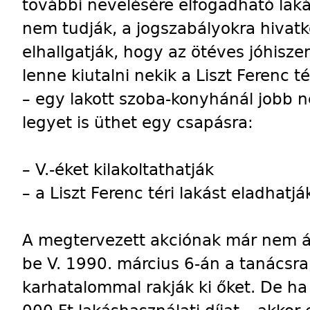
további nevelésére elfogadható lak
nem tudják, a jogszabályokra hivat
elhallgatják, hogy az ötéves jóhisz
lenne kiutalni nekik a Liszt Ferenc t
– egy lakott szoba-konyhánál jobb n
legyet is üthet egy csapásra:
– V.-éket kilakoltathatják
– a Liszt Ferenc téri lakást eladhatjá
A megtervezett akciónak már nem ál
be V. 1990. március 6-án a tanácsra,
karhatalommal rakják ki őket. De ha