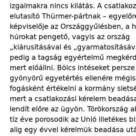
izgalmakra nincs kilátás. A csatlakoz
elutasító Thürmer-pártnak – egyelőr
képviselője az Országgyűlésben, a 
húrokat pengető, vagyis az ország
„kiárusításával és „gyarmatosításáv
pedig a tagság egyértelmű megkér
mert előállni. Bölcs intéseket persze
gyönyörű egyetértés ellenére mégi
fogásként értékelni a kormány siets
mert a csatlakozási kérelem beadá
lendít előre az ügyön. Törökország 
tíz éve porosodik az Unió illetékes 
alig egy évvel kérelmük beadása ut