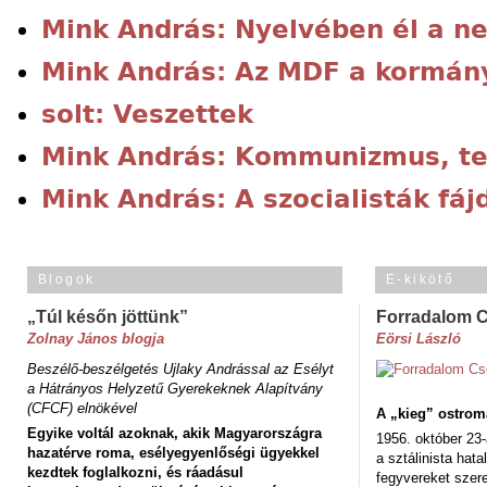
Mink András: Nyelvében él a ne
Mink András: Az MDF a kormán
solt: Veszettek
Mink András: Kommunizmus, ter
Mink András: A szocialisták fá
Blogok
E-kikötő
„Túl későn jöttünk”
Forradalom 
Zolnay János blogja
Eörsi László
Beszélő-beszélgetés Ujlaky Andrással az Esélyt
a Hátrányos Helyzetű Gyerekeknek Alapítvány
(CFCF) elnökével
A „kieg” ostrom
Egyike voltál azoknak, akik Magyarországra
1956. október 23-
hazatérve roma, esélyegyenlőségi ügyekkel
a sztálinista hat
kezdtek foglalkozni, és ráadásul
fegyvereket szere