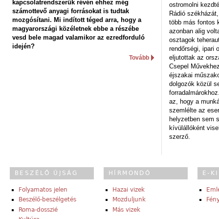
kapcsolatrendszerük révén ehhez még
ostromolni kezdt
számottevő anyagi forrásokat is tudtak
Rádió székházát,
mozgósítani. Mi indított téged arra, hogy a
több más fontos 
magyarországi közéletnek ebbe a részébe
azonban alig volt
vesd bele magad valamikor az ezredforduló
osztagok teheraut
idején?
rendőrségi, ipar
eljutottak az ors
Tovább
Csepel Művekhez 
éjszakai műszakot
dolgozók közül s
forradalmárokhoz.
az, hogy a munk
szemlélte az es
helyzetben sem s
kívülállóként vise
szerző.
BESZÉLŐ ÚJSÁG
HÍRMONDÓ
E-K
Folyamatos jelen
Hazai vizek
Eml
Beszélő-beszélgetés
Mozduljunk
Fény
Roma-dosszié
Más vizek