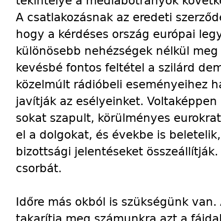
tekintélye a médiabotrányok követk
A csatlakozásnak az eredeti szerződé
hogy a kérdéses ország európai leg
különösebb nehézségek nélkül meg t
kevésbé fontos feltétel a szilárd d
közelmúlt rádióbeli eseményeihez 
javítják az esélyeinket. Voltaképpen
sokat szapult, körülményes eurokr
el a dolgokat, és évekbe is beleteli
bizottsági jelentéseket összeállítják
csorbát.
Időre más okból is szükségünk van
takarítja meg számunkra azt a fájd