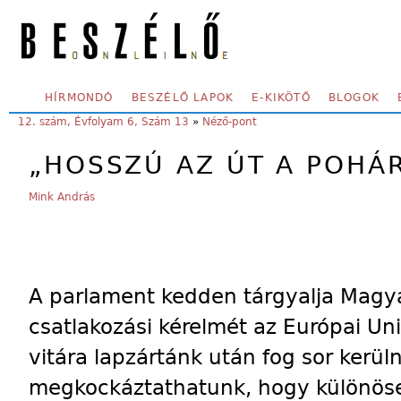
Skip to main content
SECONDARY MENU
HÍRMONDÓ
BESZÉLŐ LAPOK
E-KIKÖTŐ
BLOGOK
YOU ARE HERE:
12. szám, Évfolyam 6, Szám 13
»
Néző-pont
„HOSSZÚ AZ ÚT A POHÁR
Mink András
A parlament kedden tárgyalja Magy
csatlakozási kérelmét az Európai Un
vitára lapzártánk után fog sor kerüln
megkockáztathatunk, hogy különös