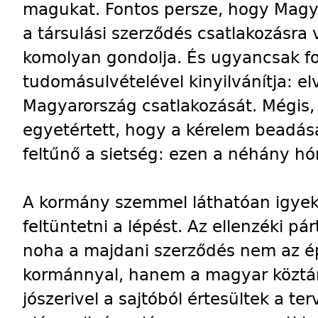
magukat. Fontos persze, hogy Magy
a társulási szerződés csatlakozásra
komolyan gondolja. És ugyancsak fo
tudomásulvételével kinyilvánítja: e
Magyarország csatlakozását. Mégis,
egyetértett, hogy a kérelem beadásá
feltűnő a sietség: ezen a néhány 
A kormány szemmel láthatóan igyeke
feltüntetni a lépést. Az ellenzéki pá
noha a majdani szerződés nem az 
kormánnyal, hanem a magyar köztár
jószerivel a sajtóból értesültek a te