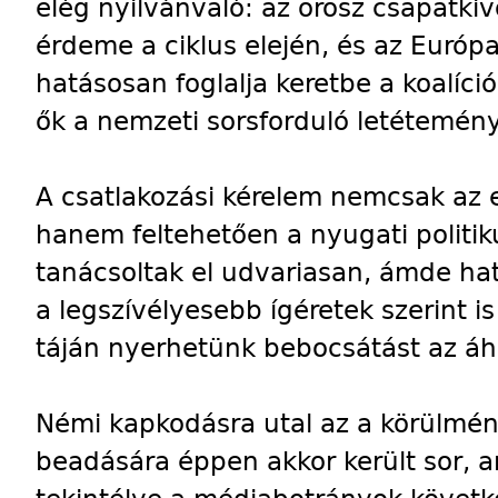
elég nyilvánvaló: az orosz csapatkiv
érdeme a ciklus elején, és az Európa
hatásosan foglalja keretbe a koalíci
ők a nemzeti sorsforduló letétemény
A csatlakozási kérelem nemcsak az e
hanem feltehetően a nyugati politik
tanácsoltak el udvariasan, ámde ha
a legszívélyesebb ígéretek szerint i
táján nyerhetünk bebocsátást az áh
Némi kapkodásra utal az a körülmén
beadására éppen akkor került sor, 