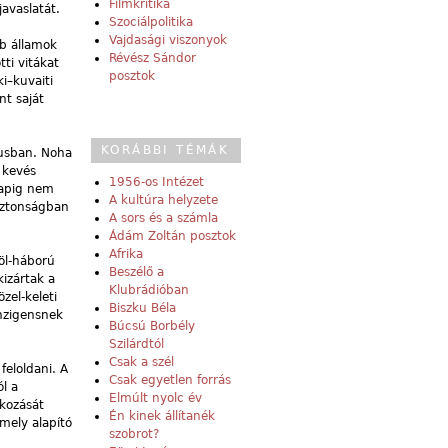
Filmkritika
avaslatát.
Szociálpolitika
Vajdasági viszonyok
ab államok
Révész Sándor
ti vitákat
posztok
i–kuvaiti
nt saját
KORÁBBI TÉMÁK
tusban. Noha
 kevés
1956-os Intézet
napig nem
A kultúra helyzete
iztonságban
A sors és a számla
Ádám Zoltán posztok
Afrika
böl-háború
Beszélő a
kizártak a
Klubrádióban
zel-keleti
Biszku Béla
anzigensnek
Búcsú Borbély
Szilárdtól
Csak a szél
feloldani. A
Csak egyetlen forrás
ól a
Elmúlt nyolc év
akozását
Én kinek állítanék
mely alapító
szobrot?