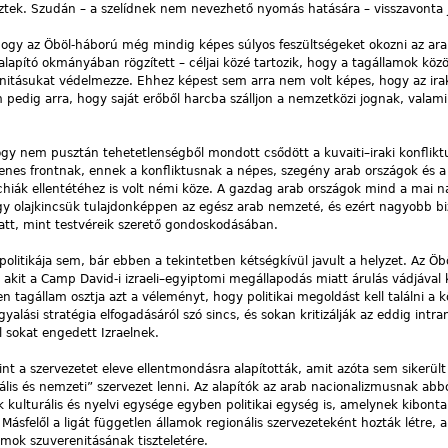
őztek. Szudán – a szelídnek nem nevezhető nyomás hatására – visszavonta j
, hogy az Öböl-háború még mindig képes súlyos feszültségeket okozni az ar
lapító okmányában rögzített – céljai közé tartozik, hogy a tagállamok közöt
enitásukat védelmezze. Ehhez képest sem arra nem volt képes, hogy az irak
 pedig arra, hogy saját erőből harcba szálljon a nemzetközi jognak, valami
hogy nem pusztán tehetetlenségből mondott csődött a kuvaiti–iraki konflik
ellenes frontnak, ennek a konfliktusnak a népes, szegény arab országok és a
chiák ellentétéhez is volt némi köze. A gazdag arab országok mind a mai 
gy olajkincsük tulajdonképpen az egész arab nemzeté, és ezért nagyobb b
att, mint testvéreik szerető gondoskodásában.
politikája sem, bár ebben a tekintetben kétségkívül javult a helyzet. Az Ö
 akit a Camp David-i izraeli–egyiptomi megállapodás miatt árulás vádjával 
agállam osztja azt a véleményt, hogy politikai megoldást kell találni a kö
alási stratégia elfogadásáról szó sincs, és sokan kritizálják az eddig intr
l sokat engedett Izraelnek.
nt a szervezetet eleve ellentmondásra alapították, amit azóta sem sikerült 
nális és nemzeti” szervezet lenni. Az alapítók az arab nacionalizmusnak abb
k kulturális és nyelvi egysége egyben politikai egység is, amelynek kibont
ásfelől a ligát független államok regionális szervezeteként hozták létre, a
ok szuverenitásának tiszteletére.