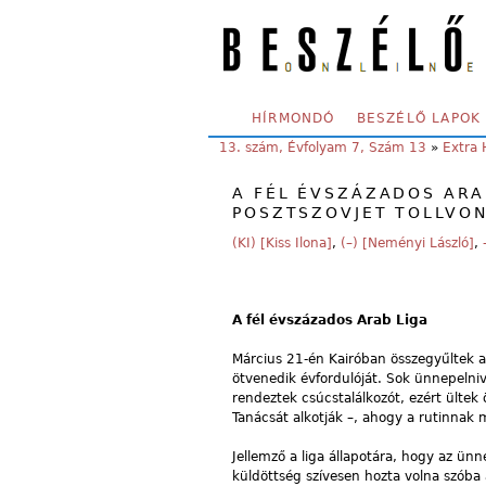
Skip to main content
SECONDARY MENU
HÍRMONDÓ
BESZÉLŐ LAPOK
YOU ARE HERE:
13. szám, Évfolyam 7, Szám 13
»
Extra
A FÉL ÉVSZÁZADOS ARA
POSZTSZOVJET TOLLVO
(KI) [Kiss Ilona]
,
(–) [Neményi László]
,
A fél évszázados Arab Liga
Március 21-én Kairóban összegyűltek 
ötvenedik évfordulóját. Sok ünnepelniva
rendeztek csúcstalálkozót, ezért ültek 
Tanácsát alkotják –, ahogy a rutinnak 
Jellemző a liga állapotára, hogy az ünn
küldöttség szívesen hozta volna szóba