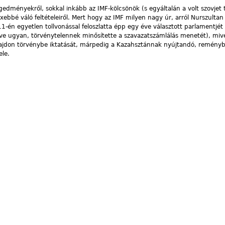
gedményekről, sokkal inkább az IMF-kölcsönök (s egyáltalán a volt szovjet
bbé váló feltételeiről. Mert hogy az IMF milyen nagy úr, arról Nurszultan
11-én egyetlen tollvonással feloszlatta épp egy éve választott parlamentjét
ve ugyan, törvénytelennek minősítette a szavazatszámlálás menetét), miv
don törvénybe iktatását, márpedig a Kazahsztánnak nyújtandó, reménybe
ele.