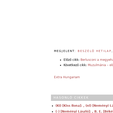
MEGJELENT:
BESZÉLŐ HETILAP
Előző cikk:
Berlusconi a megyeh
Következő cikk:
Muzulmánia – elő
Extra Hungariam
HASONLÓ CIKKEK
(KI) [Kiss Ilona]: , (nl) [Neményi L
(–) [Neményi László]: , B. E. [Béké