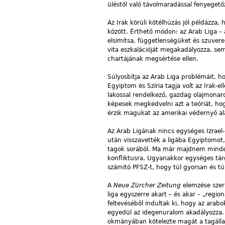
üléstől való távolmaradással fenyeget
Az Irak körüli kötélhúzás jól példázza
között. Érthető módon: az Arab Liga – a
elsimítsa, függetlenségüket és szuver
vita eszkalációját megakadályozza, sem
chartájának megsértése ellen.
Súlyosbítja az Arab Liga problémáit, 
Egyiptom és Szíria tagja volt az Irak-
lakossal rendelkező, gazdag olajmonar
képesek megkedvelni azt a teóriát, ho
érzik magukat az amerikai védernyő al
Az Arab Ligának nincs egységes Izrael-
után visszavették a ligába Egyiptomot,
tagok sorából. Ma már majdnem minden t
konfliktusra. Ugyanakkor egységes tárgy
számító PFSZ-t, hogy túl gyorsan és tú
A
Neue Zürcher Zeitung
elemzése szeri
liga egyszerre akart – és akar – „regio
feltevéséből indultak ki, hogy az arabo
egyedül az idegenuralom akadályozza. M
okmányában kötelezte magát a tagállam