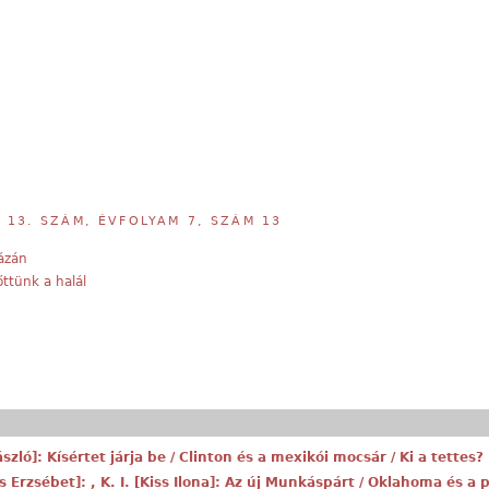
,
13. SZÁM, ÉVFOLYAM 7, SZÁM 13
ázán
ttünk a halál
ászló]: Kísértet járja be / Clinton és a mexikói mocsár / Ki a tettes?
s Erzsébet]: , K. I. [Kiss Ilona]: Az új Munkáspárt / Oklahoma és a po