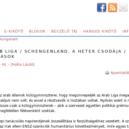
E-KIKÖTŐ
BLOGOK
BESZÉLŐ TÁJ
HANGOS KIKÖTŐ
IN
 Hungariam
B LIGA / SCHENGENLAND, A HETEK CSODÁJA /
NÁSOK
– HL – [Holka László]
Nyomtatób
az arab államok külügyminiszterei, hogy megünnepeljék az Arab Liga mega
lójuk nem volt, és evvel a résztvevők is tisztában voltak. Nyilván ezért is
össze csak a külügyminiszterek – akik a szervezet egyetlen politikai grémi
megfelelően félévenként szoktak.
epi tanácsülés napirendjének összeállítása is feszültségekhez vezetett. A s
 az Irak elleni ENSZ-szankciók humanitárius következményeit, mire egyes 