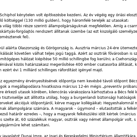
chiphol kénytelen volt építkezésbe kezdeni. Az év végéig egy óriási elosz
lő költséggel (130 millió gulden), hogy háromfelé tereljék az utasokat:
 világ többi része szerinti állampolgárságuknak megfelelően. Amíg a csarn
skártyás-forgóajtós rendszert állítanak üzembe (az ezt kiszolgáló személyze
 emésztenek fel).
l aláírta Olaszország és Görögország is. Ausztria március 24-ére ütemezt
kálását követően válhat teljes jogú taggá. Azért az osztrák fővárosban is s
ámítógépes hálózat kiépítése 50 millió schillingbe fog kerülni; a Csehország
éniával közös határszakasz megerősítése 400 ember csatasorba állítását, 
ezért évi 1 milliárd schillinges ráfordítást igényel majd.
z egyezmény érvényesítésének időpontja nem kevésbé távoli időpont Béc
óságok a megállapodásra hivatkozva március 12-én mégis „preventív próban
lyre érkező utasok körében, kilencórás várakozásra kárhoztatva a Bécs felé 
isztviselője azt állította utólag, hogy a burgenlandi biztonsági hatóságok 
zerveket akciójuk időpontjáról, kérve magyar kollégáikat: Hegyeshalomnál 
inak állampolgárai számára. A magyarok – úgymond – elutasították a felkér
 Dezső határőr ezredes –, hogy a magyarok felkészülési időt kértek (márciu
utas szelte át, 60 százalékuk magyar, osztrák vagy német állampolgár volt, s
gépjárműre lehet számítani.
 javaslatot Dunai Imre, az Ipari és Kereskedelmi Minisztérium államtitkára 