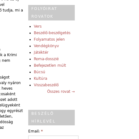
vel
FOLYÓIRAT
ő tudja, mi a
ROVATOK
Vers
Beszélő-beszélgetés
Folyamatos jelen
Vendégkönyv
n
Játéktér
ék a Krími
Roma-dosszié
ig nem
Befejezetlen múlt
Búcsú
óságot
Kultúra
valy nyáron
Visszabeszélő
k heves
Összes rovat →
cosaként
zet adott
belügyeként
hogy egyrészt
BESZÉLŐ
letően,
HÍRLEVÉL
adósság
az
Email:
*