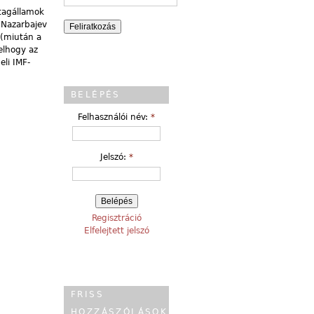
 tagállamok
 Nazarbajev
 (miután a
elhogy az
li IMF-
BELÉPÉS
Felhasználói név:
*
Jelszó:
*
Regisztráció
Elfelejtett jelszó
FRISS
HOZZÁSZÓLÁSOK