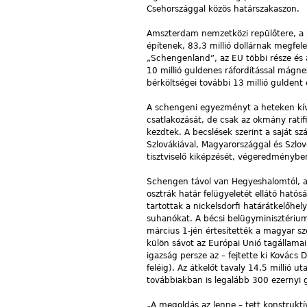
Csehországgal közös határszakaszon.
Amszterdam nemzetközi repülőtere, a S
építenek, 83,3 millió dollárnak megfele
„Schengenland”, az EU többi része és a
10 millió guldenes ráfordítással mágne
bérköltségei további 13 millió guldent
A schengeni egyezményt a heteken kívü
csatlakozását, de csak az okmány ratifi
kezdtek. A becslések szerint a saját sz
Szlovákiával, Magyarországgal és Szlov
tisztviselő kiképzését, végeredményben 
Schengen távol van Hegyeshalomtól, a
osztrák határ felügyeletét ellátó hat
tartottak a nickelsdorfi határátkelőhe
suhanókat. A bécsi belügyminisztérium t
március 1-jén értesítették a magyar s
külön sávot az Európai Unió tagállama
igazság persze az – fejtette ki Kovács
feléig). Az átkelőt tavaly 14,5 millió 
továbbiakban is legalább 300 ezernyi 
„A megoldás az lenne – tett konstruktív