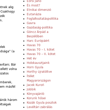
Eörsi Janó
És most?
etnek alig
Etnikai dimenzió
. Csakhogy
Eutanázia
szék
Foglalkoztatáspolitika
n.
Gavra
Gazdaság-politika
Göncz Árpád a
Beszélőben
Harc Európáért
Havas 70
elek
Havas 70 – I. kötet
adsága” (a
Havas 70 – II. kötet
Hét év
Holokausztjaink
vítani. Bár
Horn Gyula
ellett volna
Horthy újratöltve
ozatos
Ítélet
Magyarországon
 emberek,
Jacek Kuroń
knem másfél
Jobbik
Könyvajánló
Korunk hősei
láírók három
Kozák Gyula posztok
öltségek
Levéltári zabrálás