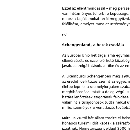
Ezzel az ellentmondással – meg persze 
van intézményes teherbíró képessége. 
nehéz a tagállamokat arról meggyőzni, 
felállítása, amelyet most az intézmény
(–)
Schengenland, a hetek csodája
Az Európai Unió hét tagállama egymás 
ellenőrzését, és ezzel elérhető közel
javak, a szolgáltatások, a tőke és az
A luxemburgi Schengenben még 1990-ben
az eredeti célkitűzés szerint az egyez
életbe lépnie, a személyforgalom szab
meghibásodásai miatt a dolog végül is
határellenőrzések szigorának feloldás
valamint a tulajdonosok tudta nélkül ú
millió, személyekre vonatkozó, továbbá 
Március 26-tól hét állam törölte el bel
hónapos türelmi időt kaptak a szárazfö
izgatnak. Németország például 3500 hat