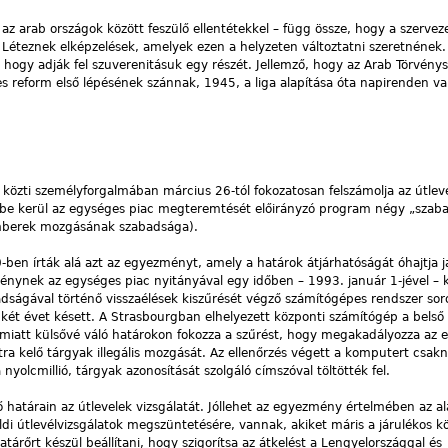
az arab országok között feszülő ellentétekkel – függ össze, hogy a szervez
Léteznek elképzelések, amelyek ezen a helyzeten változtatni szeretnének
hogy adják fel szuverenitásuk egy részét. Jellemző, hogy az Arab Törvény
es reform első lépésének szánnak, 1945, a liga alapítása óta napirenden va
közti személyforgalmában március 26-tól fokozatosan felszámolja az útlev
ségbe kerül az egységes piac megteremtését előirányzó program négy „szab
 emberek mozgásának szabadsága).
 írták alá azt az egyezményt, amely a határok átjárhatóságát óhajtja ja
ménynek az egységes piac nyitányával egy időben – 1993. január 1-jével – k
adságával történő visszaélések kiszűrését végző számítógépes rendszer sor
 két évet késett. A Strasbourgban elhelyezett központi számítógép a belső
a miatt külsővé váló határokon fokozza a szűrést, hogy megakadályozza az
tra kelő tárgyak illegális mozgását. Az ellenőrzés végett a komputert csa
nyolcmillió, tárgyak azonosítását szolgáló címszóval töltötték fel.
ső határain az útlevelek vizsgálatát. Jóllehet az egyezmény értelmében az a
ldi útlevélvizsgálatok megszüntetésére, vannak, akiket máris a járulékos k
árőrt készül beállítani, hogy szigorítsa az átkelést a Lengyelországgal és