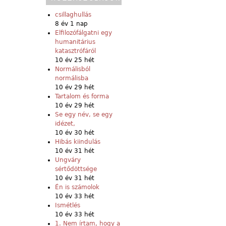
csillaghullás
8 év 1 nap
Elfilozófálgatni egy
humanitárius
katasztrófáról
10 év 25 hét
Normálisból
normálisba
10 év 29 hét
Tartalom és forma
10 év 29 hét
Se egy név, se egy
idézet,
10 év 30 hét
Hibás kiindulás
10 év 31 hét
Ungváry
sértődöttsége
10 év 31 hét
Én is számolok
10 év 33 hét
Ismétlés
10 év 33 hét
1. Nem írtam, hogy a