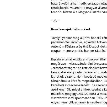
határátkelőn a harmadik országok utas
rendelkezők, valamint a magyar állampo
teendő, hiszen ő a Magyar–Osztrák Sz
– HL –
Posztszovjet tollvonások
Tavaly ilyenkor még a krími háború ré
parlamenttel karöltve, egyetlen tollvon
Autonóm Köztársaság önállóságot dekla
csupán menesztették, hanem ráadásul „
Egyelőre tehát eldőlt: a Hruscsov álta
megőrizve – visszavándorolni Oroszors
„oroszbarátságra” épített elnökválasz
támogatásával jó adag szavazatot zseb
láthatjuk viszont. Nem kevésbé meglep
Ukrajnának a kérdés megoldásában. Sok
kezelheti a csecsenkérdést, ha cserébe
azért enyhült, mivel a hírek szerint si
másrészt megegyezés született a mosta
visszafizetéséről (pontosabban 1997–20
egyezmény „Ukrajnának is segíteni fog