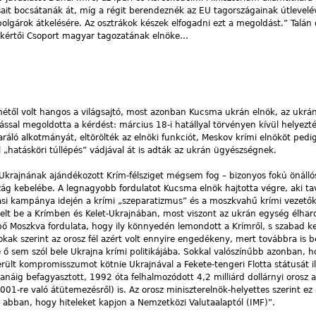
ait bocsátanák át, míg a régit berendeznék az EU tagországainak útlevelé
lgárok átkelésére. Az osztrákok készek elfogadni ezt a megoldást.” Talán 
akértői Csoport magyar tagozatának elnöke…
métől volt hangos a világsajtó, most azonban Kucsma ukrán elnök, az ukrá
ással megoldotta a kérdést: március 18-i hatállyal törvényen kívül helyezt
ráló alkotmányát, eltörölték az elnöki funkciót, Meskov krími elnököt ped
hatásköri túllépés” vádjával át is adták az ukrán ügyészségnek.
l Ukrajnának ajándékozott Krím-félsziget mégsem fog – bizonyos fokú önáll
zág kebelébe. A legnagyobb fordulatot Kucsma elnök hajtotta végre, aki ta
tási kampánya idején a krími „szeparatizmus” és a moszkvahű krími vezető
elt be a Krímben és Kelet-Ukrajnában, most viszont az ukrán egység élhar
ő Moszkva fordulata, hogy ily könnyedén lemondott a Krímről, s szabad ke
ak szerint az orosz fél azért volt ennyire engedékeny, mert továbbra is 
 ő sem szól bele Ukrajna krími politikájába. Sokkal valószínűbb azonban, 
került kompromisszumot kötnie Ukrajnával a Fekete-tengeri Flotta státusát il
náig befagyasztott, 1992 óta felhalmozódott 4,2 milliárd dollárnyi orosz 
01-re való átütemezésről) is. Az orosz miniszterelnök-helyettes szerint ez 
 abban, hogy hiteleket kapjon a Nemzetközi Valutaalaptól (IMF)”.