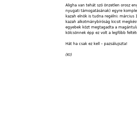
Aligha van tehát szó önzetlen orosz en
nyugati támogatásának) egyre komplexe
kazah elnök is tudna regélni: március 
kazah alkotmánybíróság kicsit megkés
egyebek közt megtagadta a magántulaj
kölcsönnek épp ez volt a legfőbb feltét
Hát ha csak ez kell – pazsálujszta!
(KI)