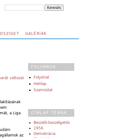
FOSZIGET
GALÉRIÁK
FOLYAMOK
Folyóirat
arát változat
Hetilap
Szamizdat
lakításának
 nem
CÍMLAP TÉMÁK
umát, a Liga
Beszélő-beszélgetés
1956
zudáni
Demokrácia
tagállamok az