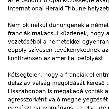
az erősödő Európai Közösségre akarj
International Herald Tribune helyze
Nem ok nélkül dühöngenek a némete
franciák makacsul küzdenek, hogy 
vezetéséből a németekkel egyenrang
éppoly szívesen tevékenykednek azé
kontinensen az amerikai befolyást.
Kétségtelen, hogy a franciák ellen
délszláv válság megoldását kereső 
Lisszabonban is megakadályozták a
agresszorként való megbélyegzését
egyrészt hagyományos, az első, de