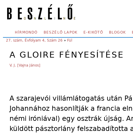
Skip to main content
SECONDARY MENU
HÍRMONDÓ
BESZÉLŐ LAPOK
E-KIKÖTŐ
BLOGOK
YOU ARE HERE:
27. szám, Évfolyam 4, Szám 26
»
Fül
A GLOIRE FÉNYESÍTÉSE
V. J. [Vajna János]
A szarajevói villámlátogatás után P
Johannához hasonlítják a francia elnö
némi iróniával) egy osztrák újság. 
küldött pásztorlány felszabadította 