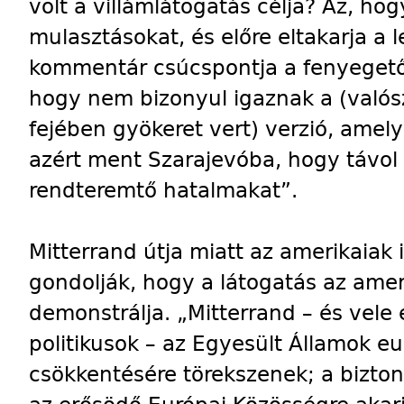
volt a villámlátogatás célja? Az, hog
mulasztásokat, és előre eltakarja a
kommentár csúcspontja a fenyegető
hogy nem bizonyul igaznak a (valós
fejében gyökeret vert) verzió, amel
azért ment Szarajevóba, hogy távol
rendteremtő hatalmakat”.
Mitterrand útja miatt az amerikaiak
gondolják, hogy a látogatás az ame
demonstrálja. „Mitterrand – és vel
politikusok – az Egyesült Államok e
csökkentésére törekszenek; a bizto