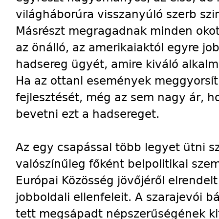
világháborúra visszanyúló szerb szi
Másrészt megragadnak minden okot é
az önálló, az amerikaiaktól egyre j
hadsereg ügyét, amire kiváló alkalma
Ha az ottani események meggyorsít
fejlesztését, még az sem nagy ár, ho
bevetni ezt a hadsereget.
Az egy csapással több legyet ütni s
valószínűleg főként belpolitikai sze
Európai Közösség jövőjéről elrende
jobboldali ellenfeleit. A szarajevói 
tett megsápadt népszerűségének kif