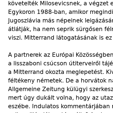
követelték Milosevicsnek, a végzet
Egykoron 1988-ban, amikor megindí
Jugoszlávia más népeinek leigázásá
átlátják, ha nem seprik sürgősen fél
viszi. Mitterrand látogatásának is e
A partnerek az Európai Közösségben, 
a lisszaboni csúcson útiterveiről tá
a Mitterrand okozta meglepetést. Ki
féltékeny németek. De a horvátok na
Allgemeine Zeitung külügyi szerkesz
mert úgy dukált volna, hogy az utaz
eszébe. Indulatos kommentárjában 