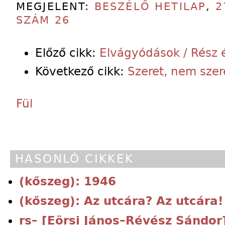
MEGJELENT:
BESZÉLŐ HETILAP
,
2
SZÁM 26
Előző cikk:
Elvágyódások / Rész é
Következő cikk:
Szeret, nem szer
Fül
HASONLÓ CIKKEK
(kőszeg): 1946
(kőszeg): Az utcára? Az utcára!
rs– [Eörsi János–Révész Sándor]