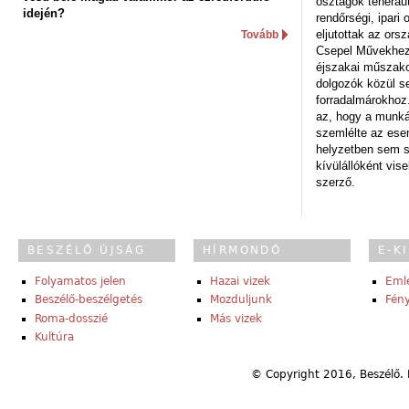
osztagok teheraut
idején?
rendőrségi, ipar
eljutottak az ors
Tovább
Csepel Művekhez 
éjszakai műszakot
dolgozók közül s
forradalmárokhoz.
az, hogy a munk
szemlélte az es
helyzetben sem s
kívülállóként vise
szerző.
BESZÉLŐ ÚJSÁG
HÍRMONDÓ
E-K
Folyamatos jelen
Hazai vizek
Eml
Beszélő-beszélgetés
Mozduljunk
Fény
Roma-dosszié
Más vizek
Kultúra
© Copyright 2016, Beszélő. 