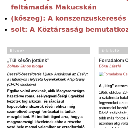
feltámadás Makucskán
(kőszeg): A konszenzuskeresé
solt: A Köztársaság bemutatkoz
Blogok
E-kikötő
„Túl későn jöttünk”
Forradalom 
Zolnay János blogja
Eörsi László
Beszélő-beszélgetés Ujlaky Andrással az Esélyt
a Hátrányos Helyzetű Gyerekeknek Alapítvány
(CFCF) elnökével
A „kieg” ostrom
Egyike voltál azoknak, akik Magyarországra
1956. október 23-
hazatérve roma, esélyegyenlőségi ügyekkel
a sztálinista hat
kezdtek foglalkozni, és ráadásul
fegyvereket szere
kapcsolatrendszerük révén ehhez még
ostromolni kezdt
számottevő anyagi forrásokat is tudtak
Rádió székházát,
mozgósítani. Mi indított téged arra, hogy a
több más fontos 
magyarországi közéletnek ebbe a részébe
azonban alig volt
vesd bele magad valamikor az ezredforduló