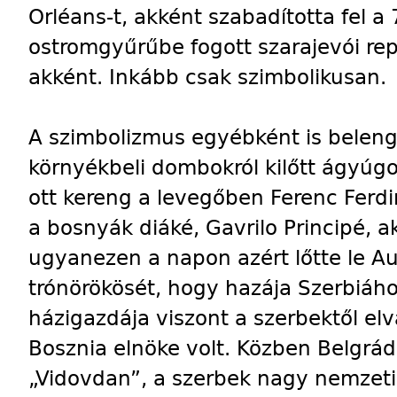
Orléans-t, akként szabadította fel a
ostromgyűrűbe fogott szarajevói rep
akként. Inkább csak szimbolikusan.
A szimbolizmus egyébként is belengi
környékbeli dombokról kilőtt ágyúgo
ott kereng a levegőben Ferenc Ferdi
a bosnyák diáké, Gavrilo Principé, ak
ugyanezen a napon azért lőtte le A
trónörökösét, hogy hazája Szerbiáho
házigazdája viszont a szerbektől elv
Bosznia elnöke volt. Közben Belgrádb
„Vidovdan”, a szerbek nagy nemzeti