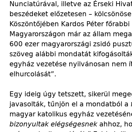
Nunciatúrával, illetve az Érseki Hiv
beszédeket előzetesen – kölcsönöse
Köszöntőjében Kardos Péter főrabbi 
Magyarországon már az állam megalap
600 ezer magyarországi zsidó pusztulá
szöveg alábbi mondatát kifogásolták
egyház vezetése nyilvánosan nem ít
elhurcolását”.
Egy ideig úgy tetszett, sikerül meg
javasolták, tűnjön el a mondatból a
magyar katolikus egyház vezetésén
bizonyultak elégségesnek
ahhoz, h