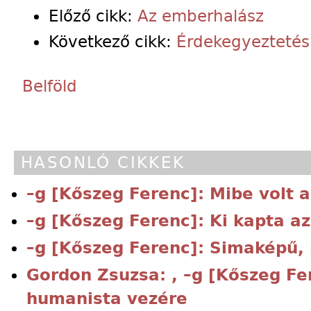
Előző cikk:
Az emberhalász
Következő cikk:
Érdekegyeztetés
Belföld
HASONLÓ CIKKEK
–g [Kőszeg Ferenc]: Mibe volt 
–g [Kőszeg Ferenc]: Ki kapta az
–g [Kőszeg Ferenc]: Simaképű, 
Gordon Zsuzsa: , –g [Kőszeg Fe
humanista vezére