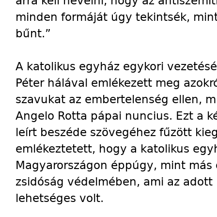
arra kell nevelni, hogy az antiszemi
minden formáját úgy tekintsék, mint
bűnt.”
A katolikus egyház egykori vezetésé
Péter hálával emlékezett meg azokró
szavukat az embertelenség ellen, m
Angelo Rotta pápai nuncius. Ezt a ké
leírt beszéde szövegéhez fűzött kie
emlékeztetett, hogy a katolikus egyh
Magyarországon éppúgy, mint más 
zsidóság védelmében, ami az adott
lehetséges volt.