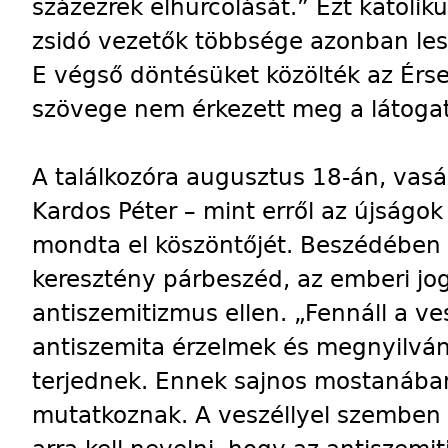
százezrek elhurcolását.” Ezt katolik
zsidó vezetők többsége azonban le
E végső döntésüket közölték az Érse
szövege nem érkezett meg a látogat
A találkozóra augusztus 18-án, vasá
Kardos Péter – mint erről az újságok 
mondta el köszöntőjét. Beszédében 
keresztény párbeszéd, az emberi jog
antiszemitizmus ellen. „Fennáll a v
antiszemita érzelmek és megnyilvá
terjednek. Ennek sajnos mostanában
mutatkoznak. A veszéllyel szemben 