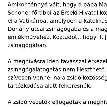
Amikor ténnyé vált, hogy a pápa Ma
Schöner főrabbi az Érseki Hivatal köz
el a Vatikánba, amelyben a katoliku
Dohány utcai zsinagógába és a mag
emlékművéhez. Köztudott, hogy II. J
zsinagógában.
A meghívásra idén tavasszal érkezet
zsinagógalátogatás nem illeszthető
szívesen venné, ha a zsidó közössé
tartózkodása alatt felkeresnék.
A zsidó vezetők elfogadták a meghí