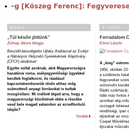
–g [Kőszeg Ferenc]: Fegyveres
Blogok
E-kikötő
„Túl későn jöttünk”
Forradalom 
Zolnay János blogja
Eörsi László
Beszélő-beszélgetés Ujlaky Andrással az Esélyt
a Hátrányos Helyzetű Gyerekeknek Alapítvány
(CFCF) elnökével
A „kieg” ostrom
Egyike voltál azoknak, akik Magyarországra
1956. október 23-
hazatérve roma, esélyegyenlőségi ügyekkel
a sztálinista hat
kezdtek foglalkozni, és ráadásul
fegyvereket szere
kapcsolatrendszerük révén ehhez még
ostromolni kezdt
számottevő anyagi forrásokat is tudtak
Rádió székházát,
mozgósítani. Mi indított téged arra, hogy a
több más fontos 
magyarországi közéletnek ebbe a részébe
azonban alig volt
vesd bele magad valamikor az ezredforduló
osztagok teheraut
idején?
rendőrségi, ipar
eljutottak az ors
Tovább
Csepel Művekhez 
éjszakai műszakot