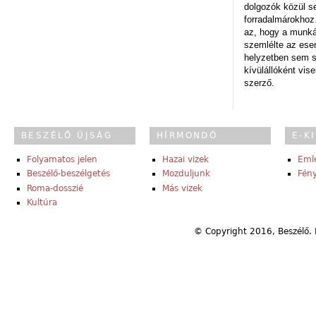
dolgozók közül s
forradalmárokhoz.
az, hogy a munk
szemlélte az es
helyzetben sem s
kívülállóként vise
szerző.
BESZÉLŐ ÚJSÁG
HÍRMONDÓ
E-K
Folyamatos jelen
Hazai vizek
Eml
Beszélő-beszélgetés
Mozduljunk
Fény
Roma-dosszié
Más vizek
Kultúra
© Copyright 2016, Beszélő. 