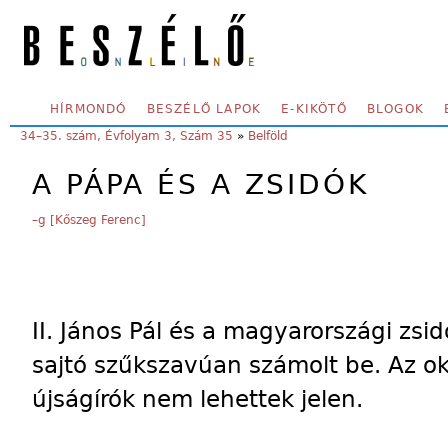
Skip to main content
SECONDARY MENU
HÍRMONDÓ
BESZÉLŐ LAPOK
E-KIKÖTŐ
BLOGOK
YOU ARE HERE:
34–35. szám, Évfolyam 3, Szám 35
»
Belföld
A PÁPA ÉS A ZSIDÓK
–g [Kőszeg Ferenc]
II. János Pál és a magyarországi zsid
sajtó szűkszavúan számolt be. Az ok
újságírók nem lehettek jelen.