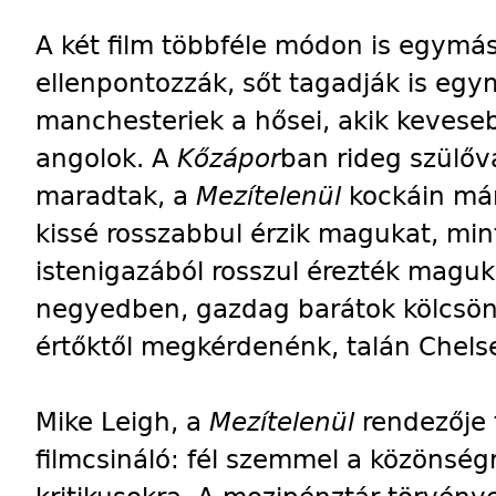
A két film többféle módon is egymás
ellenpontozzák, sőt tagadják is eg
manchesteriek a hősei, akik keveseb
angolok. A
Kőzápor
ban rideg szülőv
maradtak, a
Mezítelenül
kockáin már
kissé rosszabbul érzik magukat, min
istenigazából rosszul érezték magu
negyedben, gazdag barátok kölcsö
értőktől megkérdenénk, talán Chels
Mike Leigh, a
Mezítelenül
rendezője
filmcsináló: fél szemmel a közönségr