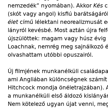
nemzedék” nyomában). Akkor
Kés
c
(skót vagy angol) kisfiú barátságár
élet
című lélektani neorealizmusát e
lányról kevésbé. Most aztán újra fel
újszülöttek: magam vagy húsz évig a
Loachnak, nemrég meg sajnálkozó és
olvashattam utóbbi opuszairól.
Új filmjének munkanélküli családapa
ami Angliában különcségnek számít (
Hitchcock mondja önéletrajzában). 
a munkanélküli első áldozó kislányá
Nem kötelező ugyan újat venni, meg