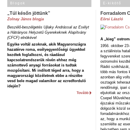
Blogok
E-kikötő
„Túl későn jöttünk”
Forradalom 
Zolnay János blogja
Eörsi László
Beszélő-beszélgetés Ujlaky Andrással az Esélyt
a Hátrányos Helyzetű Gyerekeknek Alapítvány
(CFCF) elnökével
A „kieg” ostrom
Egyike voltál azoknak, akik Magyarországra
1956. október 23-
hazatérve roma, esélyegyenlőségi ügyekkel
a sztálinista hat
kezdtek foglalkozni, és ráadásul
fegyvereket szere
kapcsolatrendszerük révén ehhez még
ostromolni kezdt
számottevő anyagi forrásokat is tudtak
Rádió székházát,
mozgósítani. Mi indított téged arra, hogy a
több más fontos 
magyarországi közéletnek ebbe a részébe
azonban alig volt
vesd bele magad valamikor az ezredforduló
osztagok teheraut
idején?
rendőrségi, ipar
eljutottak az ors
Tovább
Csepel Művekhez 
éjszakai műszakot
dolgozók közül s
forradalmárokhoz.
az, hogy a munk
szemlélte az es
helyzetben sem s