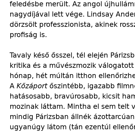
feledésbe merült. Az angol újhullá
nagydíjával lett vége. Lindsay An
dörzsölt professzionista, akinek ros
profiság is.
Tavaly késő ősszel, tél elején Párizs
kritika és a művészmozik válogatot
hónap, hét múltán itthon ellenőriz
A
Kőzáport
őszintébb, igazabb filmn
hatásosabb, bravúrosabb, kicsit ha
mozinak láttam. Mintha el sem telt 
mindig Párizsban állnék ázottarcúan
ugyanúgy látom (tán ezentúl ellen