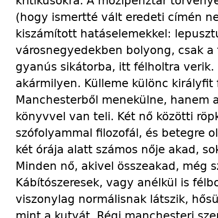
kritikusokra. A mozipénztár törvénye
(hogy ismertté vált eredeti címén ne
kiszámított hatáselemekkel: lepuszt
városnegyedekben bolyong, csak a 
gyanús sikátorba, itt félholtra veri
akármilyen. Külleme különc királyfi
Manchesterből menekülne, hanem a d
könyvvel van teli. Két nő közötti r
szófolyammal filozofál, és betegre o
két órája alatt számos nője akad, so
Minden nő, akivel összeakad, még s
Kábítószeresek, vagy anélkül is félb
viszonylag normálisnak látszik, hősün
mint a kutyát. Régi manchesteri sze