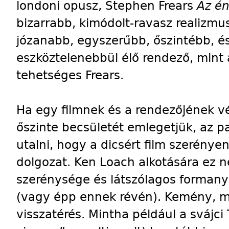
londoni opusz, Stephen Frears
Az é
bizarrabb, kimódolt-ravasz realizmu
józanabb, egyszerűbb, őszintébb, és
eszköztelenebbül élő rendező, mint
tehetséges Frears.
Ha egy filmnek és a rendezőjének vé
őszinte becsületét emlegetjük, az 
utalni, hogy a dicsért film szerény
dolgozat. Ken Loach alkotására ez ne
szerénysége és látszólagos formany
(vagy épp ennek révén). Kemény, mi
visszatérés. Mintha például a svájci 