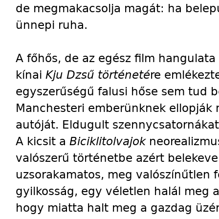
de megmakacsolja magát: ha belepusz
ünnepi ruha.
A főhős, de az egész film hangulata 
kínai
Kju Dzsű történeté
re
emlékezt
egyszerűségű falusi hőse sem tud b
Manchesteri emberünknek ellopják 
autóját. Eldugult szennycsatornákat t
A kicsit a
Biciklitolvajok
neorealizmus
valószerű történetbe azért belekeve
uzsorakamatos, meg valószínűtlen 
gyilkosság, egy véletlen halál meg a
hogy miatta halt meg a gazdag üzér