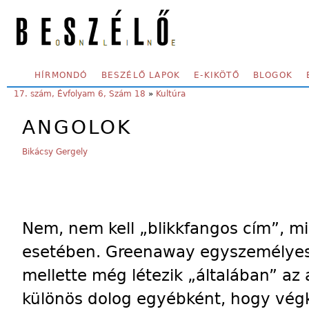
Skip to main content
SECONDARY MENU
HÍRMONDÓ
BESZÉLŐ LAPOK
E-KIKÖTŐ
BLOGOK
YOU ARE HERE:
17. szám, Évfolyam 6, Szám 18
»
Kultúra
ANGOLOK
Bikácsy Gergely
Nem, nem kell „blikkfangos cím”, m
esetében. Greenaway egyszemélyes 
mellette még létezik „általában” az
különös dolog egyébként, hogy vég