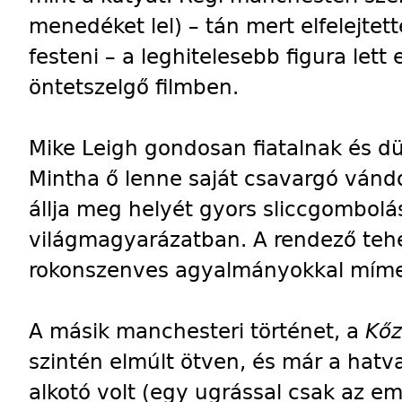
menedéket lel) – tán mert elfelejtet
festeni – a leghitelesebb figura let
öntetszelgő filmben.
Mike Leigh gondosan fiatalnak és 
Mintha ő lenne saját csavargó vánd
állja meg helyét gyors sliccgombolá
világmagyarázatban. A rendező teh
rokonszenves agyalmányokkal mímeli
A másik manchesteri történet, a
Kő
szintén elmúlt ötven, és már a hatv
alkotó volt (egy ugrással csak az em