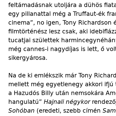
feltámadásnak utoljára a dühös fiata
egy pillanattal még a Truffaut-ék fra
cinema”, no igen, Tony Richardson 
filmtörténész lesz csak, aki idebiflá
tucatjai születtek harmincegynéhán
még cannes-i nagydíjas is lett, ő vol
sikergyárosa.
Na de ki emlékszik már Tony Richa
mellett még egyetlenegy akkori ifjú
a Hazudós Billy után nemsokára Ame
hangulatú”
Hajnali négykor
rendező
Sohóban
(eredeti, szebb címén
Samm