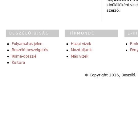
kívülállóként vise
szerző.
BESZÉLŐ ÚJSÁG
HÍRMONDÓ
E-K
Folyamatos jelen
Hazai vizek
Eml
Beszélő-beszélgetés
Mozduljunk
Fény
Roma-dosszié
Más vizek
Kultúra
© Copyright 2016, Beszélő. 