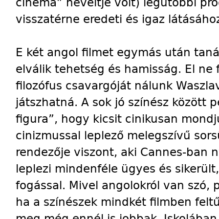
cinema” neveltje volt) legutóbbi p
visszatérne eredeti és igaz látásáho
E két angol filmet egymás után tan
elválik tehetség és hamisság. El ne 
filozófus csavargóját nálunk Waszl
játszhatná. A sok jó színész között 
figura”, hogy kicsit cinikusan mondju
cinizmussal leplező melegszívű sors
rendezője viszont, aki Cannes-ban n
leplezi mindenféle ügyes és sikerült
fogással. Mivel angolokról van szó, 
ha a színészek mindkét filmben felt
meg még ennél is jobbak. Iskolában k