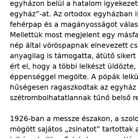
egyházon belül a hatalom igyekezett
egyház”-at. Az ortodox egyházban 
fehérpap és a magányosságot válas
Mellettük most megjelent egy másfajt
nép által vöröspapnak elnevezett cs
anyagilag is támogatta, átütő siker
ért el, hogy a többi lelkészt üldözt
éppenséggel megölte. A pópák lelk
hűségesen ragaszkodtak az egyház e
szétrombolhatatlannak tűnő belső r
1926-ban a messze északon, a szolo
mögött sajátos „zsinatot” tartottak