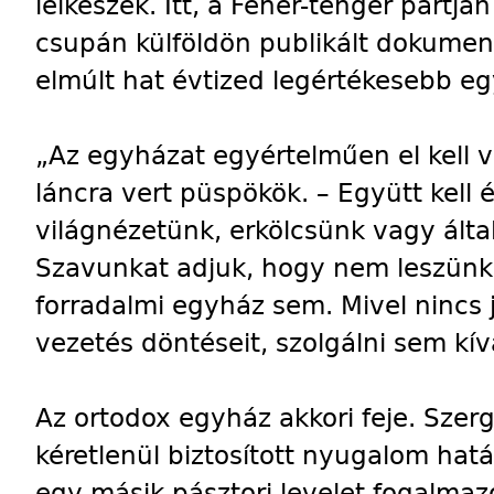
lelkészek. Itt, a Fehér-tenger partjá
csupán külföldön publikált dokumen
elmúlt hat évtized legértékesebb eg
„Az egyházat egyértelműen el kell vá
láncra vert püspökök. – Együtt kell 
világnézetünk, erkölcsünk vagy ált
Szavunkat adjuk, hogy nem leszünk 
forradalmi egyház sem. Mivel nincs j
vezetés döntéseit, szolgálni sem kí
Az ortodox egyház akkori feje. Szer
kéretlenül biztosított nyugalom hat
egy másik pásztori levelet fogalmazo