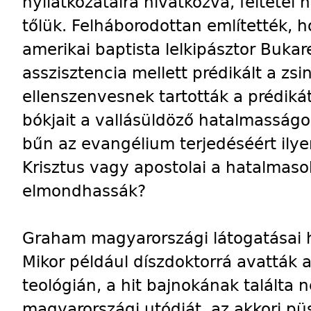
nyilatkozataira hivatkozva, feltétel né
tőlük. Felháborodottan említették, 
amerikai baptista lelkipásztor Buka
asszisztencia mellett prédikált a z
ellenszenvesnek tartották a prédiká
bókjait a vallásüldöző hatalmasság
bűn az evangélium terjedéséért ilyen
Krisztus vagy apostolai a hatalmas
elmondhassák?
Graham magyarországi látogatásai 
Mikor például díszdoktorrá avatták 
teológián, a hit bajnokának találta 
magyarországi utódját, az akkori pü