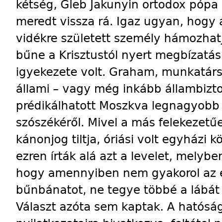
kétség, Gleb Jakunyin ortodox pópa
meredt vissza rá. Igaz ugyan, hogy a
vidékre született személy hámozhatja
bűne a Krisztustól nyert megbízatás
igyekezete volt. Graham, munkatá
állami – vagy még inkább állambizt
prédikálhatott Moszkva legnagyobb
szószékéről. Mivel a más felekezetű
kánonjog tiltja, óriási volt egyházi 
ezren írták alá azt a levelet, melybe
hogy amennyiben nem gyakorol az es
bűnbánatot, ne tegye többé a lábát 
Választ azóta sem kaptak. A hatós