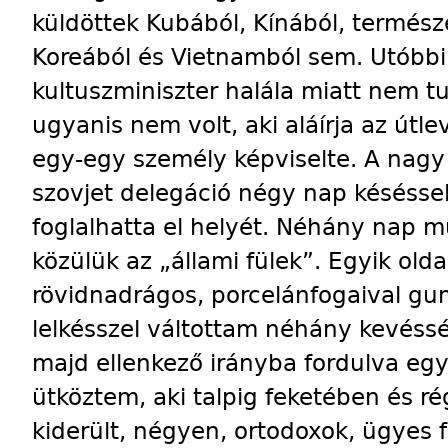
küldöttek Kubából, Kínából, termész
Koreából és Vietnamból sem. Utóbbi h
kultuszminiszter halála miatt nem tu
ugyanis nem volt, aki aláírja az útl
egy-egy személy képviselte. A nagy
szovjet delegáció négy nap késésse
foglalhatta el helyét. Néhány nap mú
közülük az „állami fülek”. Egyik old
rövidnadrágos, porcelánfogaival gum
lelkésszel váltottam néhány kevéssé
majd ellenkező irányba fordulva egy
ütköztem, aki talpig feketében és ré
kiderült, négyen, ortodoxok, ügyes 