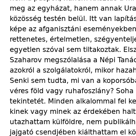
meg az egyházat, hanem annak Ura
közösség testén belül. Itt van lapít
képe az afganisztáni eseményekben. 
rettenetes, értelmetlen, szégyentel
egyetlen szóval sem tiltakoztak. Elszi
Szaharov megszólalása a Népi Tan
azokról a szolgálatokról, mikor haz
Senki sem tudta, mi van a koporsób
véres föld vagy ruhafoszlány? Soha
tekintetét. Minden alkalommal fel ke
kinek vagy minek az érdekében halt
utazhattam külföldre, nem publikál
jajgató csendjében kiálthattam el k