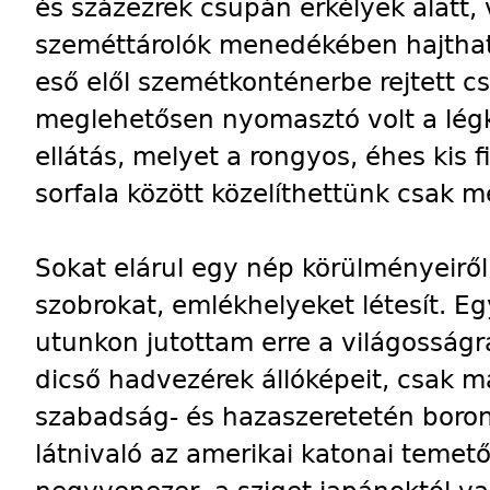
és százezrek csupán erkélyek alatt,
szeméttárolók menedékében hajthatj
eső elől szemétkonténerbe rejtett
meglehetősen nyomasztó volt a légko
ellátás, melyet a rongyos, éhes kis f
sorfala között közelíthettünk csak m
Sokat elárul egy nép körülményeiről 
szobrokat, emlékhelyeket létesít. E
utunkon jutottam erre a világosság
dicső hadvezérek állóképeit, csak m
szabadság- és hazaszeretetén boro
látnivaló az amerikai katonai temető