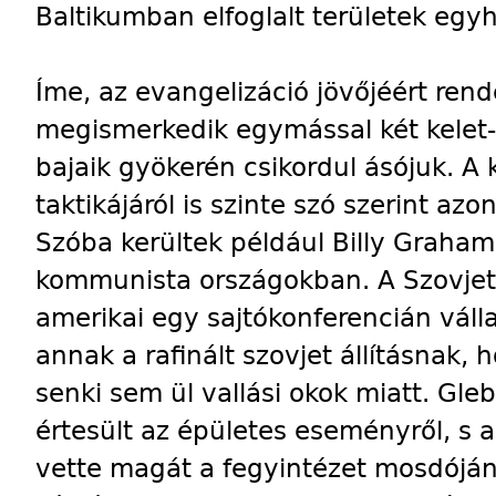
Baltikumban elfoglalt területek egyhá
Íme, az evangelizáció jövőjéért rend
megismerkedik egymással két kelet-e
bajaik gyökerén csikordul ásójuk. A 
taktikájáról is szinte szó szerint a
Szóba kerültek például Billy Graham
kommunista országokban. A Szovjetu
amerikai egy sajtókonferencián váll
annak a rafinált szovjet állításnak,
senki sem ül vallási okok miatt. Gle
értesült az épületes eseményről, s 
vette magát a fegyintézet mosdójá